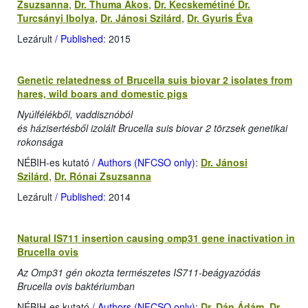
Zsuzsanna
,
Dr. Thuma Ákos
,
Dr. Kecskemétiné Dr.
Turcsányi Ibolya
,
Dr. Jánosi Szilárd
,
Dr. Gyuris Éva
Lezárult
/ Published
: 2015
Genetic relatedness of Brucella suis biovar 2 isolates from
hares, wild boars and domestic pigs
Nyúlfélékből, vaddisznóból
és házisertésből izolált Brucella suis biovar 2 törzsek genetikai
rokonsága
NÉBIH-es kutató
/ Authors (NFCSO only)
:
Dr. Jánosi
Szilárd
,
Dr. Rónai Zsuzsanna
Lezárult
/ Published
: 2014
Natural IS711 insertion causing omp31 gene inactivation in
Brucella ovis
Az Omp31 gén okozta természetes IS711-beágyazódás
Brucella ovis baktériumban
NÉBIH-es kutató
/ Authors (NFCSO only)
:
Dr. Dán Ádám
,
Dr.