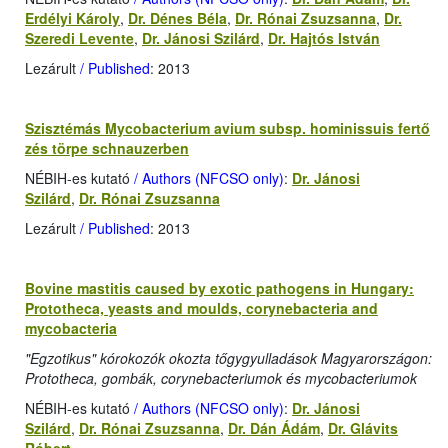
Erdélyi Károly
,
Dr. Dénes Béla
,
Dr. Rónai Zsuzsanna
,
Dr.
Szeredi Levente
,
Dr. Jánosi Szilárd
,
Dr. Hajtós István
Lezárult
/ Published
: 2013
Szisztémás Mycobacterium avium subsp. hominissuis fertő
zés törpe schnauzerben
NÉBIH-es kutató
/ Authors (NFCSO only)
:
Dr. Jánosi
Szilárd
,
Dr. Rónai Zsuzsanna
Lezárult
/ Published
: 2013
Bovine mastitis caused by exotic pathogens in Hungary:
Prototheca, yeasts and moulds, corynebacteria and
mycobacteria
"Egzotikus" kórokozók okozta tőgygyulladások Magyarországon:
Prototheca, gombák, corynebacteriumok és mycobacteriumok
NÉBIH-es kutató
/ Authors (NFCSO only)
:
Dr. Jánosi
Szilárd
,
Dr. Rónai Zsuzsanna
,
Dr. Dán Ádám
,
Dr. Glávits