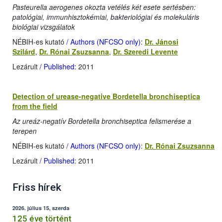
Pasteurella aerogenes okozta vetélés két esete sertésben:
patológiai, immunhisztokémiai, bakteriológiai és molekuláris
biológiai vizsgálatok
NÉBIH-es kutató
/ Authors (NFCSO only)
:
Dr. Jánosi
Szilárd
,
Dr. Rónai Zsuzsanna
,
Dr. Szeredi Levente
Lezárult
/ Published
: 2011
Detection of urease-negative Bordetella bronchiseptica
from the field
Az ureáz-negatív Bordetella bronchiseptica felismerése a
terepen
NÉBIH-es kutató
/ Authors (NFCSO only)
:
Dr. Rónai Zsuzsanna
Lezárult
/ Published
: 2011
Friss hírek
2026. július 15, szerda
125 éve történt