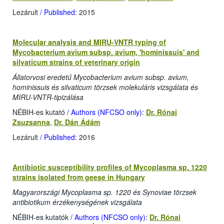
Lezárult
/ Published
: 2015
Molecular analysis and MIRU-VNTR typing of
Mycobacterium avium subsp. avium, 'hominissuis' and
silvaticum strains of veterinary origin
Állatorvosi eredetű Mycobacterium avium subsp. avium,
hominissuis és silvaticum törzsek molekuláris vizsgálata és
MIRU-VNTR-tipizálása
NÉBIH-es kutató
/ Authors (NFCSO only)
:
Dr. Rónai
Zsuzsanna
,
Dr. Dán Ádám
Lezárult
/ Published
: 2016
Antibiotic susceptibility profiles of Mycoplasma sp. 1220
strains isolated from geese in Hungary
Magyarországi Mycoplasma sp. 1220 és Synoviae törzsek
antibiotikum érzékenységének vizsgálata
NÉBIH-es kutatók
/ Authors (NFCSO only)
:
Dr. Rónai