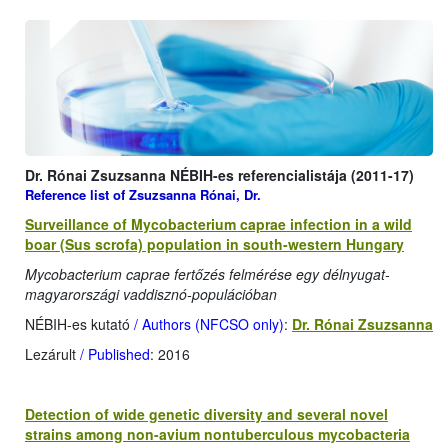
Dr. Rónai Zsuzsanna NÉBIH-es referencialistája (2011-17)
Reference list of Zsuzsanna Rónai, Dr.
Surveillance of Mycobacterium caprae infection in a wild
boar (Sus scrofa) population in south-western Hungary
Mycobacterium caprae fertőzés felmérése egy délnyugat-
magyarországi vaddisznó-populációban
NÉBIH-es kutató
/ Authors (NFCSO only)
:
Dr. Rónai Zsuzsanna
Lezárult
/ Published
: 2016
Detection of wide genetic diversity and several novel
strains among non-avium nontuberculous mycobacteria