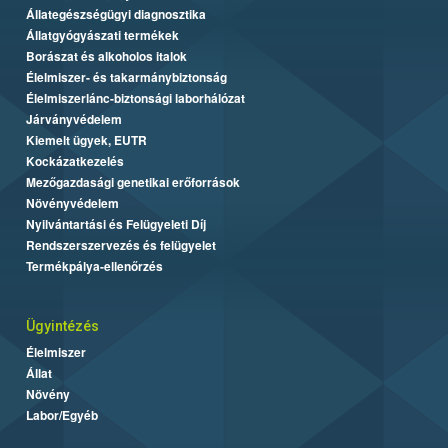
Állategészségügyi diagnosztika
Állatgyógyászati termékek
Borászat és alkoholos italok
Élelmiszer- és takarmánybiztonság
Élelmiszerlánc-biztonsági laborhálózat
Járványvédelem
Kiemelt ügyek, EUTR
Kockázatkezelés
Mezőgazdasági genetikai erőforrások
Növényvédelem
Nyilvántartási és Felügyeleti Díj
Rendszerszervezés és felügyelet
Termékpálya-ellenőrzés
Ügyintézés
Élelmiszer
Állat
Növény
Labor/Egyéb