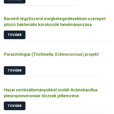
Baromfi légzőszervi megbetegedésekben szerepet
játszó bakteriális kórokozók tanulmányozása
TOVÁBB
Parazitológiai (Trichinella, Echinococcus) projekt
TOVÁBB
Hazai sertésállományokból izolált Actinobacillus
pleuropneumoniae törzsek jellemzése
TOVÁBB