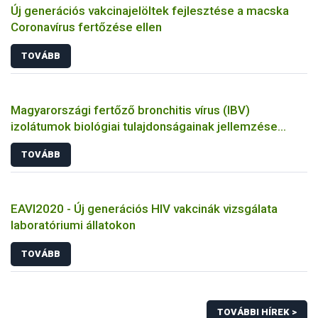
Új generációs vakcinajelöltek fejlesztése a macska
Coronavírus fertőzése ellen
TOVÁBB
Magyarországi fertőző bronchitis vírus (IBV)
izolátumok biológiai tulajdonságainak jellemzése
állatkísérletes és molekuláris biológiai eszközökkel
TOVÁBB
EAVI2020 - Új generációs HIV vakcinák vizsgálata
laboratóriumi állatokon
TOVÁBB
TOVÁBBI HÍREK >