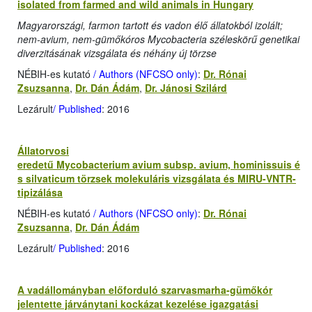
isolated from farmed and wild animals in Hungary
Magyarországi, farmon tartott és vadon élő állatokból izolált;
nem-avium, nem-gümőkóros Mycobacteria széleskörű genetikai
diverzitásának vizsgálata és néhány új törzse
NÉBIH-es kutató
/ Authors (NFCSO only)
:
Dr. Rónai
Zsuzsanna
,
Dr. Dán Ádám
,
Dr. Jánosi Szilárd
Lezárult
/ Published
: 2016
Állatorvosi
eredetű Mycobacterium avium subsp. avium, hominissuis é
s silvaticum törzsek molekuláris vizsgálata és MIRU-VNTR-
tipizálása
NÉBIH-es kutató
/ Authors (NFCSO only)
:
Dr. Rónai
Zsuzsanna
,
Dr. Dán Ádám
Lezárult
/ Published
: 2016
A vadállományban előforduló szarvasmarha-gümőkór
jelentette járványtani kockázat kezelése igazgatási