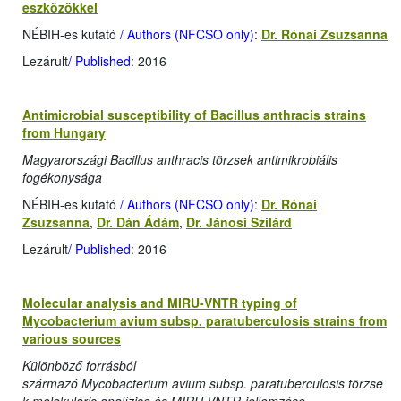
eszközökkel
NÉBIH-es kutató
/ Authors (NFCSO only)
:
Dr. Rónai Zsuzsanna
Lezárult
/ Published
: 2016
Antimicrobial susceptibility of Bacillus anthracis strains
from Hungary
Magyarországi Bacillus anthracis törzsek antimikrobiális
fogékonysága
NÉBIH-es kutató
/ Authors (NFCSO only)
:
Dr. Rónai
Zsuzsanna
,
Dr. Dán Ádám
,
Dr. Jánosi Szilárd
Lezárult
/ Published
: 2016
Molecular analysis and MIRU-VNTR typing of
Mycobacterium avium subsp. paratuberculosis strains from
various sources
Különböző forrásból
származó Mycobacterium avium subsp. paratuberculosis törzse