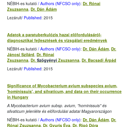
NÉBIH-es kutató
/ Authors (NFCSO only)
:
Dr. Rónai
Zsuzsanna
,
Dr. Dán Ádám
Lezárult
/ Published
: 2015
Adatok a paratuberkulózis hazai előfordulásáról-
diagnosztikai fejlesztések és vizsgálati eredmények
NÉBIH-es kutató
/ Authors (NFCSO only)
:
Dr. Dán Ádám
,
Dr.
Jánosi Szilárd
,
Dr. Rónai
Zsuzsanna
,
Dr.
Szögyényi
Zsuzsanna
,
Dr. Bacsadi Árpád
Lezárult
/ Published
: 2015
Significance of Mycobacterium avium subspecies avium,
'hominissuis', and silvaticum, and data on their occurrence
in Hungary
A Mycobacterium avium subsp. avium, "hominissuis" és
silvaticum jelenléte és előfordulási adatai Magyarországon
NÉBIH-es kutató
/ Authors (NFCSO only)
:
Dr. Dán Ádám
,
Dr.
Rónai Zsuzsanna
,
Dr. Gyuris Éva
,
Dr. Rigó Dóra