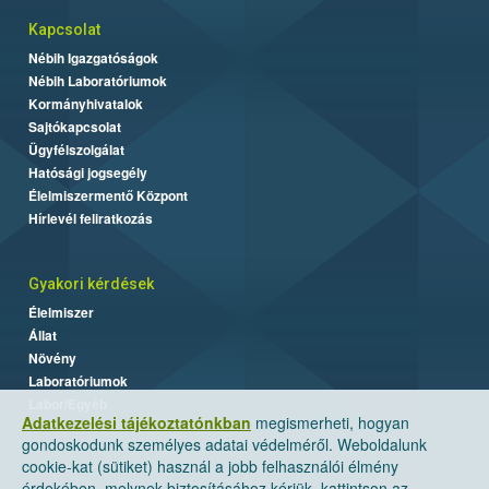
Kapcsolat
Nébih Igazgatóságok
Nébih Laboratóriumok
Kormányhivatalok
Sajtókapcsolat
Ügyfélszolgálat
Hatósági jogsegély
Élelmiszermentő Központ
Hírlevél feliratkozás
Gyakori kérdések
Élelmiszer
Állat
Növény
Laboratóriumok
Labor/Egyéb
Adatkezelési tájékoztatónkban
megismerheti, hogyan
gondoskodunk személyes adatai védelméről. Weboldalunk
cookie-kat (sütiket) használ a jobb felhasználói élmény
érdekében, melynek biztosításához kérjük, kattintson az