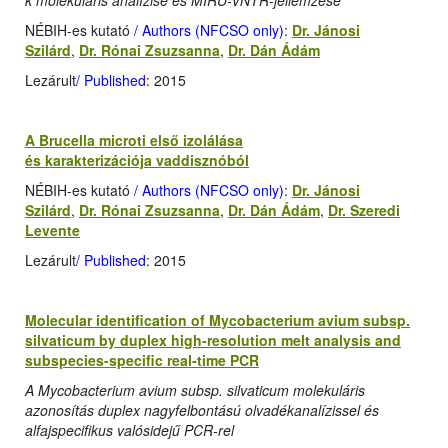
k molekuláris analízise és MIRU-VNTR-jellemzése
NÉBIH-es kutató
/ Authors (NFCSO only)
:
Dr. Jánosi
Szilárd
,
Dr. Rónai Zsuzsanna
,
Dr. Dán Ádám
Lezárult
/ Published
: 2015
A Brucella microti első izolálása
és karakterizációja vaddisznóból
NÉBIH-es kutató
/ Authors (NFCSO only)
:
Dr. Jánosi
Szilárd
,
Dr. Rónai Zsuzsanna
,
Dr. Dán Ádám
,
Dr. Szeredi
Levente
Lezárult
/ Published
: 2015
Molecular identification of Mycobacterium avium subsp.
silvaticum by duplex high-resolution melt analysis and
subspecies-specific real-time PCR
A Mycobacterium avium subsp. silvaticum molekuláris
azonosítás duplex nagyfelbontású olvadékanalízissel és
alfajspecifikus valósidejű PCR-rel