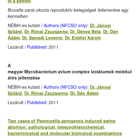
in a kennel
Brucella canis okozta reproduktív betegségek felismerése egy
kennelben
NÉBIH-es kutató
/ Authors (NFCSO only)
:
Dr. Jánosi
Szilárd
,
Dr. Rónai Zsuzsanna
,
Dr. Dénes Béla
,
Dr. Dán
Ádám
,
Dr. Szeredi Levente
,
Dr. Erdélyi Károly
Lezárult
/ Published
: 2011
A
magyar Mycobacterium avium complex izolátumok molekul
átirs jellemzése
NÉBIH-es kutató
/ Authors (NFCSO only)
:
Dr. Jánosi
Szilárd
,
Dr. Rónai Zsuzsanna
,
Dr. Dán Ádám
Lezárult
/ Published
: 2011
Two cases of Pasteurella aerogenes induced swine
abortion: pathological, immunohistochemical,
bacteriological and molecular biological examinations