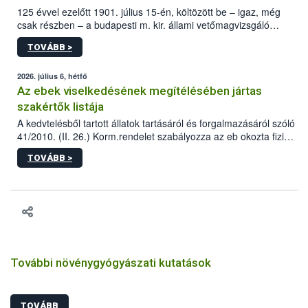
125 évvel ezelőtt 1901. július 15-én, költözött be – igaz, még
csak részben – a budapesti m. kir. állami vetőmagvizsgáló
állomás a Kis Rókus utca 15. szám alatti, Czigler Győző által
TOVÁBB >
tervezett új épületébe.
2026. július 6, hétfő
Az ebek viselkedésének megítélésében jártas
szakértők listája
A kedvtelésből tartott állatok tartásáról és forgalmazásáról szóló
41/2010. (II. 26.) Korm.rendelet szabályozza az eb okozta fizikai
sérülés, illetve ennek veszélye keletkezésekor felmerülő
TOVÁBB >
hatósági feladatokat, valamint a veszélyes eb tartását és annak
engedélyezését. Ezen eljárások során szükség esetén be kell
vonni az ebek viselkedésének megítélésében jártas szakértőt.
További növénygyógyászati kutatások
TOVÁBB