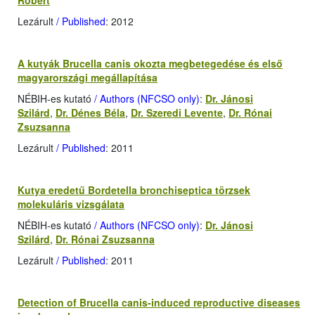
Róbert
Lezárult
/ Published
: 2012
A kutyák Brucella canis okozta megbetegedése és első
magyarországi megállapítása
NÉBIH-es kutató
/ Authors (NFCSO only)
:
Dr. Jánosi
Szilárd
,
Dr. Dénes Béla
,
Dr. Szeredi Levente
,
Dr. Rónai
Zsuzsanna
Lezárult
/ Published
: 2011
Kutya eredetű Bordetella bronchiseptica törzsek
molekuláris vizsgálata
NÉBIH-es kutató
/ Authors (NFCSO only)
:
Dr. Jánosi
Szilárd
,
Dr. Rónai Zsuzsanna
Lezárult
/ Published
: 2011
Detection of Brucella canis-induced reproductive diseases