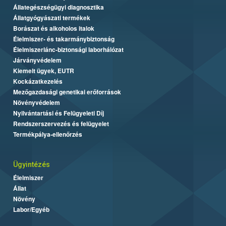
Állategészségügyi diagnosztika
Állatgyógyászati termékek
Borászat és alkoholos italok
Élelmiszer- és takarmánybiztonság
Élelmiszerlánc-biztonsági laborhálózat
Járványvédelem
Kiemelt ügyek, EUTR
Kockázatkezelés
Mezőgazdasági genetikai erőforrások
Növényvédelem
Nyilvántartási és Felügyeleti Díj
Rendszerszervezés és felügyelet
Termékpálya-ellenőrzés
Ügyintézés
Élelmiszer
Állat
Növény
Labor/Egyéb