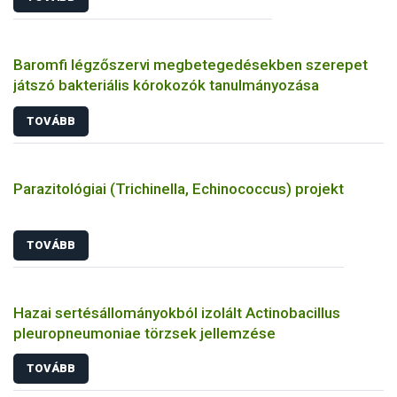
Baromfi légzőszervi megbetegedésekben szerepet
játszó bakteriális kórokozók tanulmányozása
TOVÁBB
Parazitológiai (Trichinella, Echinococcus) projekt
TOVÁBB
Hazai sertésállományokból izolált Actinobacillus
pleuropneumoniae törzsek jellemzése
TOVÁBB