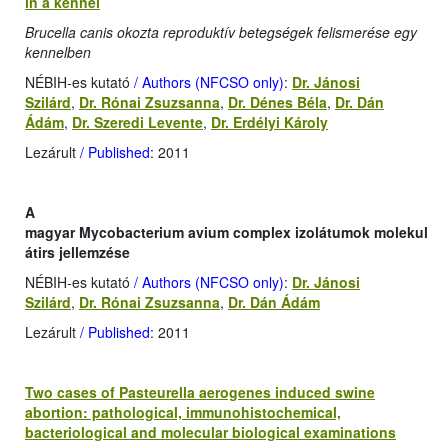
in a kennel
Brucella canis okozta reproduktív betegségek felismerése egy
kennelben
NÉBIH-es kutató
/ Authors (NFCSO only)
:
Dr. Jánosi
Szilárd
,
Dr. Rónai Zsuzsanna
,
Dr. Dénes Béla
,
Dr. Dán
Ádám
,
Dr. Szeredi Levente
,
Dr. Erdélyi Károly
Lezárult
/ Published
: 2011
A
magyar Mycobacterium avium complex izolátumok molekul
átirs jellemzése
NÉBIH-es kutató
/ Authors (NFCSO only)
:
Dr. Jánosi
Szilárd
,
Dr. Rónai Zsuzsanna
,
Dr. Dán Ádám
Lezárult
/ Published
: 2011
Two cases of Pasteurella aerogenes induced swine
abortion: pathological, immunohistochemical,
bacteriological and molecular biological examinations