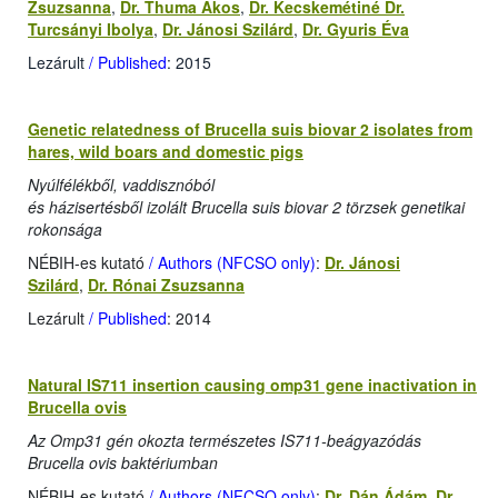
Zsuzsanna
,
Dr. Thuma Ákos
,
Dr. Kecskemétiné Dr.
Turcsányi Ibolya
,
Dr. Jánosi Szilárd
,
Dr. Gyuris Éva
Lezárult
/ Published
: 2015
Genetic relatedness of Brucella suis biovar 2 isolates from
hares, wild boars and domestic pigs
Nyúlfélékből, vaddisznóból
és házisertésből izolált Brucella suis biovar 2 törzsek genetikai
rokonsága
NÉBIH-es kutató
/ Authors (NFCSO only)
:
Dr. Jánosi
Szilárd
,
Dr. Rónai Zsuzsanna
Lezárult
/ Published
: 2014
Natural IS711 insertion causing omp31 gene inactivation in
Brucella ovis
Az Omp31 gén okozta természetes IS711-beágyazódás
Brucella ovis baktériumban
NÉBIH-es kutató
/ Authors (NFCSO only)
:
Dr. Dán Ádám
,
Dr.