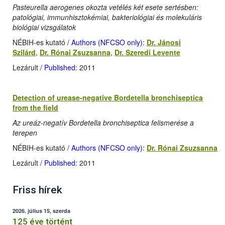
Pasteurella aerogenes okozta vetélés két esete sertésben:
patológiai, immunhisztokémiai, bakteriológiai és molekuláris
biológiai vizsgálatok
NÉBIH-es kutató
/ Authors (NFCSO only)
:
Dr. Jánosi
Szilárd
,
Dr. Rónai Zsuzsanna
,
Dr. Szeredi Levente
Lezárult
/ Published
: 2011
Detection of urease-negative Bordetella bronchiseptica
from the field
Az ureáz-negatív Bordetella bronchiseptica felismerése a
terepen
NÉBIH-es kutató
/ Authors (NFCSO only)
:
Dr. Rónai Zsuzsanna
Lezárult
/ Published
: 2011
Friss hírek
2026. július 15, szerda
125 éve történt