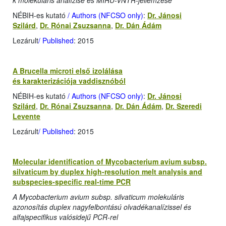
k molekuláris analízise és MIRU-VNTR-jellemzése
NÉBIH-es kutató
/ Authors (NFCSO only)
:
Dr. Jánosi
Szilárd
,
Dr. Rónai Zsuzsanna
,
Dr. Dán Ádám
Lezárult
/ Published
: 2015
A Brucella microti első izolálása
és karakterizációja vaddisznóból
NÉBIH-es kutató
/ Authors (NFCSO only)
:
Dr. Jánosi
Szilárd
,
Dr. Rónai Zsuzsanna
,
Dr. Dán Ádám
,
Dr. Szeredi
Levente
Lezárult
/ Published
: 2015
Molecular identification of Mycobacterium avium subsp.
silvaticum by duplex high-resolution melt analysis and
subspecies-specific real-time PCR
A Mycobacterium avium subsp. silvaticum molekuláris
azonosítás duplex nagyfelbontású olvadékanalízissel és
alfajspecifikus valósidejű PCR-rel