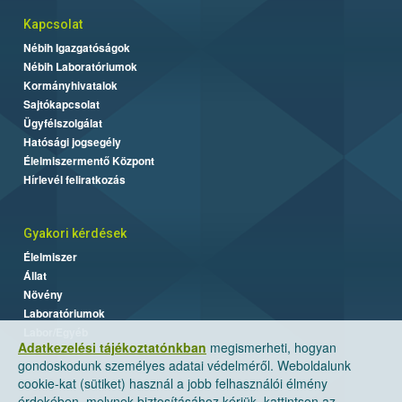
Kapcsolat
Nébih Igazgatóságok
Nébih Laboratóriumok
Kormányhivatalok
Sajtókapcsolat
Ügyfélszolgálat
Hatósági jogsegély
Élelmiszermentő Központ
Hírlevél feliratkozás
Gyakori kérdések
Élelmiszer
Állat
Növény
Laboratóriumok
Labor/Egyéb
Adatkezelési tájékoztatónkban
megismerheti, hogyan
gondoskodunk személyes adatai védelméről. Weboldalunk
cookie-kat (sütiket) használ a jobb felhasználói élmény
érdekében, melynek biztosításához kérjük, kattintson az