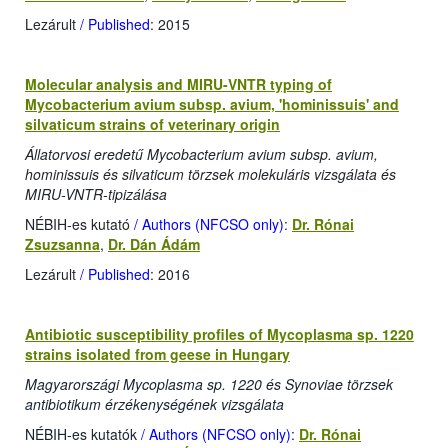
Lezárult
/ Published
: 2015
Molecular analysis and MIRU-VNTR typing of
Mycobacterium avium subsp. avium, 'hominissuis' and
silvaticum strains of veterinary origin
Állatorvosi eredetű Mycobacterium avium subsp. avium,
hominissuis és silvaticum törzsek molekuláris vizsgálata és
MIRU-VNTR-tipizálása
NÉBIH-es kutató
/ Authors (NFCSO only)
:
Dr. Rónai
Zsuzsanna
,
Dr. Dán Ádám
Lezárult
/ Published
: 2016
Antibiotic susceptibility profiles of Mycoplasma sp. 1220
strains isolated from geese in Hungary
Magyarországi Mycoplasma sp. 1220 és Synoviae törzsek
antibiotikum érzékenységének vizsgálata
NÉBIH-es kutatók
/ Authors (NFCSO only)
:
Dr. Rónai