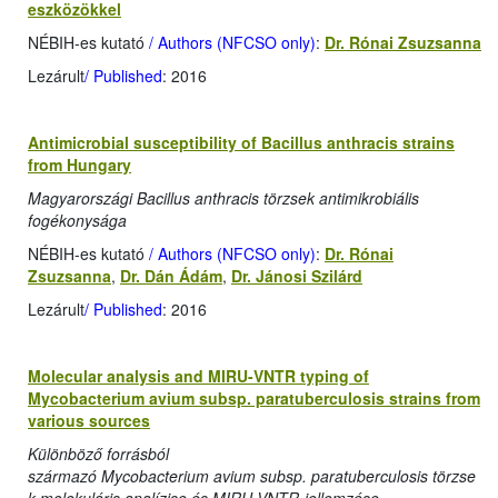
eszközökkel
NÉBIH-es kutató
/ Authors (NFCSO only)
:
Dr. Rónai Zsuzsanna
Lezárult
/ Published
: 2016
Antimicrobial susceptibility of Bacillus anthracis strains
from Hungary
Magyarországi Bacillus anthracis törzsek antimikrobiális
fogékonysága
NÉBIH-es kutató
/ Authors (NFCSO only)
:
Dr. Rónai
Zsuzsanna
,
Dr. Dán Ádám
,
Dr. Jánosi Szilárd
Lezárult
/ Published
: 2016
Molecular analysis and MIRU-VNTR typing of
Mycobacterium avium subsp. paratuberculosis strains from
various sources
Különböző forrásból
származó Mycobacterium avium subsp. paratuberculosis törzse