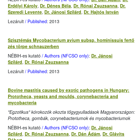
Erdélyi Károly
,
Dr. Dénes Béla
,
Dr. Rónai Zsuzsanna
,
Dr.
Szeredi Levente
,
Dr. Jánosi Szilárd
,
Dr. Hajtós István
Lezárult
/ Published
: 2013
Szisztémás Mycobacterium avium subsp. hominissuis fertő
zés törpe schnauzerben
NÉBIH-es kutató
/ Authors (NFCSO only)
:
Dr. Jánosi
Szilárd
,
Dr. Rónai Zsuzsanna
Lezárult
/ Published
: 2013
Bovine mastitis caused by exotic pathogens in Hungary:
Prototheca, yeasts and moulds, corynebacteria and
mycobacteria
"Egzotikus" kórokozók okozta tőgygyulladások Magyarországon:
Prototheca, gombák, corynebacteriumok és mycobacteriumok
NÉBIH-es kutató
/ Authors (NFCSO only)
:
Dr. Jánosi
Szilárd
,
Dr. Rónai Zsuzsanna
,
Dr. Dán Ádám
,
Dr. Glávits