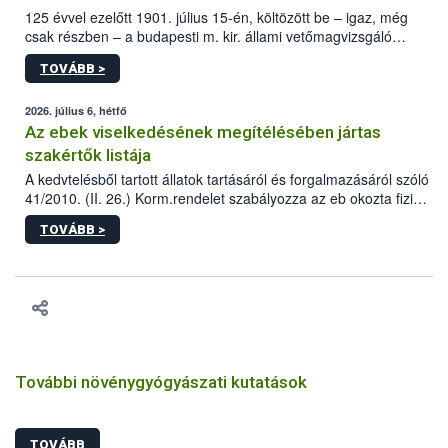
125 évvel ezelőtt 1901. július 15-én, költözött be – igaz, még
csak részben – a budapesti m. kir. állami vetőmagvizsgáló
állomás a Kis Rókus utca 15. szám alatti, Czigler Győző által
TOVÁBB >
tervezett új épületébe.
2026. július 6, hétfő
Az ebek viselkedésének megítélésében jártas
szakértők listája
A kedvtelésből tartott állatok tartásáról és forgalmazásáról szóló
41/2010. (II. 26.) Korm.rendelet szabályozza az eb okozta fizikai
sérülés, illetve ennek veszélye keletkezésekor felmerülő
TOVÁBB >
hatósági feladatokat, valamint a veszélyes eb tartását és annak
engedélyezését. Ezen eljárások során szükség esetén be kell
vonni az ebek viselkedésének megítélésében jártas szakértőt.
További növénygyógyászati kutatások
TOVÁBB