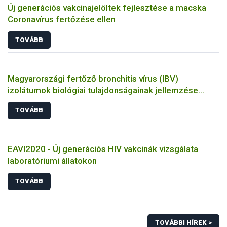
Új generációs vakcinajelöltek fejlesztése a macska
Coronavírus fertőzése ellen
TOVÁBB
Magyarországi fertőző bronchitis vírus (IBV)
izolátumok biológiai tulajdonságainak jellemzése
állatkísérletes és molekuláris biológiai eszközökkel
TOVÁBB
EAVI2020 - Új generációs HIV vakcinák vizsgálata
laboratóriumi állatokon
TOVÁBB
TOVÁBBI HÍREK >