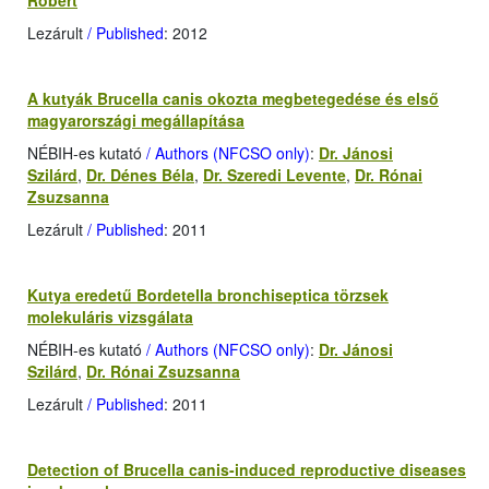
Róbert
Lezárult
/ Published
: 2012
A kutyák Brucella canis okozta megbetegedése és első
magyarországi megállapítása
NÉBIH-es kutató
/ Authors (NFCSO only)
:
Dr. Jánosi
Szilárd
,
Dr. Dénes Béla
,
Dr. Szeredi Levente
,
Dr. Rónai
Zsuzsanna
Lezárult
/ Published
: 2011
Kutya eredetű Bordetella bronchiseptica törzsek
molekuláris vizsgálata
NÉBIH-es kutató
/ Authors (NFCSO only)
:
Dr. Jánosi
Szilárd
,
Dr. Rónai Zsuzsanna
Lezárult
/ Published
: 2011
Detection of Brucella canis-induced reproductive diseases