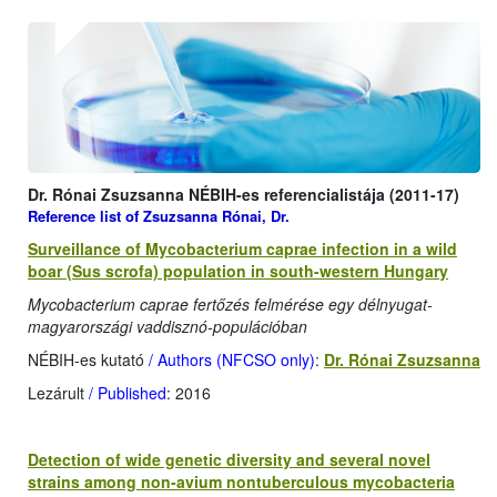
Dr. Rónai Zsuzsanna NÉBIH-es referencialistája (2011-17)
Reference list of Zsuzsanna Rónai, Dr.
Surveillance of Mycobacterium caprae infection in a wild
boar (Sus scrofa) population in south-western Hungary
Mycobacterium caprae fertőzés felmérése egy délnyugat-
magyarországi vaddisznó-populációban
NÉBIH-es kutató
/ Authors (NFCSO only)
:
Dr. Rónai Zsuzsanna
Lezárult
/ Published
: 2016
Detection of wide genetic diversity and several novel
strains among non-avium nontuberculous mycobacteria