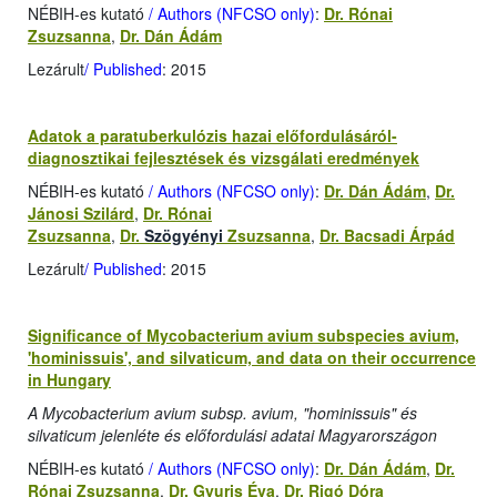
NÉBIH-es kutató
/ Authors (NFCSO only)
:
Dr. Rónai
Zsuzsanna
,
Dr. Dán Ádám
Lezárult
/ Published
: 2015
Adatok a paratuberkulózis hazai előfordulásáról-
diagnosztikai fejlesztések és vizsgálati eredmények
NÉBIH-es kutató
/ Authors (NFCSO only)
:
Dr. Dán Ádám
,
Dr.
Jánosi Szilárd
,
Dr. Rónai
Zsuzsanna
,
Dr.
Szögyényi
Zsuzsanna
,
Dr. Bacsadi Árpád
Lezárult
/ Published
: 2015
Significance of Mycobacterium avium subspecies avium,
'hominissuis', and silvaticum, and data on their occurrence
in Hungary
A Mycobacterium avium subsp. avium, "hominissuis" és
silvaticum jelenléte és előfordulási adatai Magyarországon
NÉBIH-es kutató
/ Authors (NFCSO only)
:
Dr. Dán Ádám
,
Dr.
Rónai Zsuzsanna
,
Dr. Gyuris Éva
,
Dr. Rigó Dóra