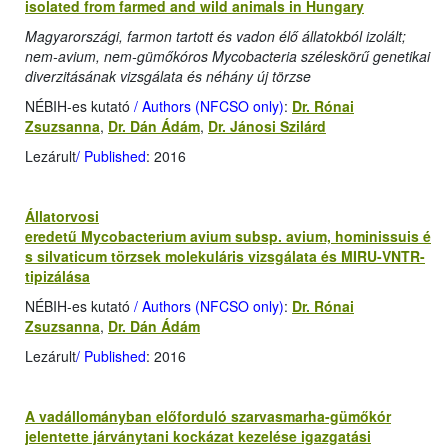
isolated from farmed and wild animals in Hungary
Magyarországi, farmon tartott és vadon élő állatokból izolált;
nem-avium, nem-gümőkóros Mycobacteria széleskörű genetikai
diverzitásának vizsgálata és néhány új törzse
NÉBIH-es kutató
/ Authors (NFCSO only)
:
Dr. Rónai
Zsuzsanna
,
Dr. Dán Ádám
,
Dr. Jánosi Szilárd
Lezárult
/ Published
: 2016
Állatorvosi
eredetű Mycobacterium avium subsp. avium, hominissuis é
s silvaticum törzsek molekuláris vizsgálata és MIRU-VNTR-
tipizálása
NÉBIH-es kutató
/ Authors (NFCSO only)
:
Dr. Rónai
Zsuzsanna
,
Dr. Dán Ádám
Lezárult
/ Published
: 2016
A vadállományban előforduló szarvasmarha-gümőkór
jelentette járványtani kockázat kezelése igazgatási