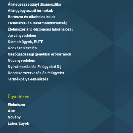
Állategészségügyi diagnosztika
Állatgyógyászati termékek
Borászat és alkoholos italok
Élelmiszer- és takarmánybiztonság
Élelmiszerlánc-biztonsági laborhálózat
Járványvédelem
Kiemelt ügyek, EUTR
Kockázatkezelés
Mezőgazdasági genetikai erőforrások
Növényvédelem
Nyilvántartási és Felügyeleti Díj
Rendszerszervezés és felügyelet
Termékpálya-ellenőrzés
Ügyintézés
Élelmiszer
Állat
Növény
Labor/Egyéb