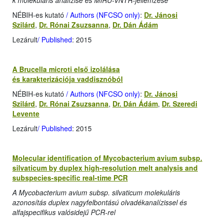
k molekuláris analízise és MIRU-VNTR-jellemzése
NÉBIH-es kutató
/ Authors (NFCSO only)
:
Dr. Jánosi
Szilárd
,
Dr. Rónai Zsuzsanna
,
Dr. Dán Ádám
Lezárult
/ Published
: 2015
A Brucella microti első izolálása
és karakterizációja vaddisznóból
NÉBIH-es kutató
/ Authors (NFCSO only)
:
Dr. Jánosi
Szilárd
,
Dr. Rónai Zsuzsanna
,
Dr. Dán Ádám
,
Dr. Szeredi
Levente
Lezárult
/ Published
: 2015
Molecular identification of Mycobacterium avium subsp.
silvaticum by duplex high-resolution melt analysis and
subspecies-specific real-time PCR
A Mycobacterium avium subsp. silvaticum molekuláris
azonosítás duplex nagyfelbontású olvadékanalízissel és
alfajspecifikus valósidejű PCR-rel