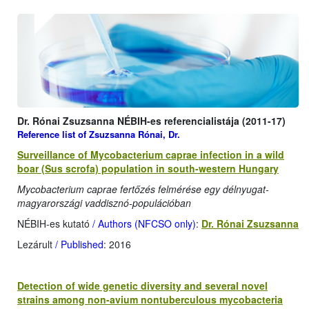
Dr. Rónai Zsuzsanna NÉBIH-es referencialistája (2011-17)
Reference list of Zsuzsanna Rónai, Dr.
Surveillance of Mycobacterium caprae infection in a wild
boar (Sus scrofa) population in south-western Hungary
Mycobacterium caprae fertőzés felmérése egy délnyugat-
magyarországi vaddisznó-populációban
NÉBIH-es kutató
/ Authors (NFCSO only)
:
Dr. Rónai Zsuzsanna
Lezárult
/ Published
: 2016
Detection of wide genetic diversity and several novel
strains among non-avium nontuberculous mycobacteria