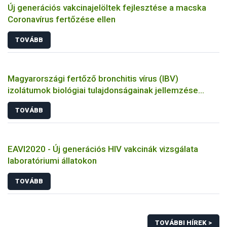
Új generációs vakcinajelöltek fejlesztése a macska
Coronavírus fertőzése ellen
TOVÁBB
Magyarországi fertőző bronchitis vírus (IBV)
izolátumok biológiai tulajdonságainak jellemzése
állatkísérletes és molekuláris biológiai eszközökkel
TOVÁBB
EAVI2020 - Új generációs HIV vakcinák vizsgálata
laboratóriumi állatokon
TOVÁBB
TOVÁBBI HÍREK >