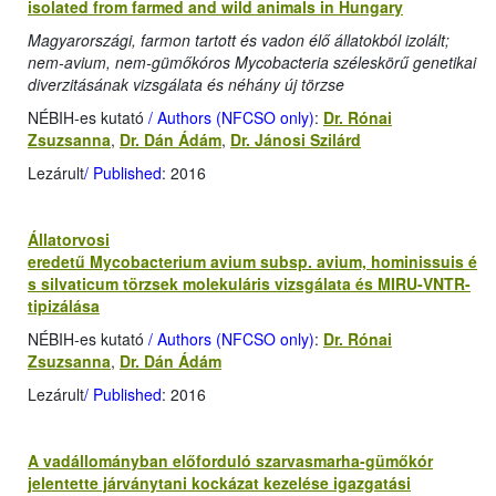
isolated from farmed and wild animals in Hungary
Magyarországi, farmon tartott és vadon élő állatokból izolált;
nem-avium, nem-gümőkóros Mycobacteria széleskörű genetikai
diverzitásának vizsgálata és néhány új törzse
NÉBIH-es kutató
/ Authors (NFCSO only)
:
Dr. Rónai
Zsuzsanna
,
Dr. Dán Ádám
,
Dr. Jánosi Szilárd
Lezárult
/ Published
: 2016
Állatorvosi
eredetű Mycobacterium avium subsp. avium, hominissuis é
s silvaticum törzsek molekuláris vizsgálata és MIRU-VNTR-
tipizálása
NÉBIH-es kutató
/ Authors (NFCSO only)
:
Dr. Rónai
Zsuzsanna
,
Dr. Dán Ádám
Lezárult
/ Published
: 2016
A vadállományban előforduló szarvasmarha-gümőkór
jelentette járványtani kockázat kezelése igazgatási