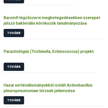
Baromfi légzőszervi megbetegedésekben szerepet
játszó bakteriális kórokozók tanulmányozása
TOVÁBB
Parazitológiai (Trichinella, Echinococcus) projekt
TOVÁBB
Hazai sertésállományokból izolált Actinobacillus
pleuropneumoniae törzsek jellemzése
TOVÁBB