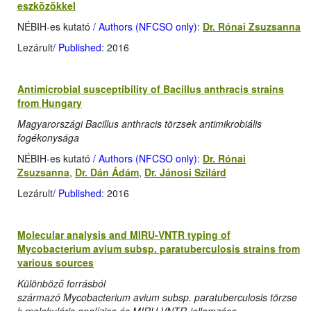
eszközökkel
NÉBIH-es kutató
/ Authors (NFCSO only)
:
Dr. Rónai Zsuzsanna
Lezárult
/ Published
: 2016
Antimicrobial susceptibility of Bacillus anthracis strains
from Hungary
Magyarországi Bacillus anthracis törzsek antimikrobiális
fogékonysága
NÉBIH-es kutató
/ Authors (NFCSO only)
:
Dr. Rónai
Zsuzsanna
,
Dr. Dán Ádám
,
Dr. Jánosi Szilárd
Lezárult
/ Published
: 2016
Molecular analysis and MIRU-VNTR typing of
Mycobacterium avium subsp. paratuberculosis strains from
various sources
Különböző forrásból
származó Mycobacterium avium subsp. paratuberculosis törzse