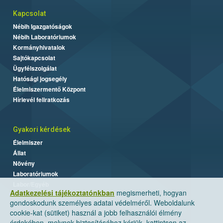
Kapcsolat
Nébih Igazgatóságok
Nébih Laboratóriumok
Kormányhivatalok
Sajtókapcsolat
Ügyfélszolgálat
Hatósági jogsegély
Élelmiszermentő Központ
Hírlevél feliratkozás
Gyakori kérdések
Élelmiszer
Állat
Növény
Laboratóriumok
Labor/Egyéb
Adatkezelési tájékoztatónkban
megismerheti, hogyan
gondoskodunk személyes adatai védelméről. Weboldalunk
cookie-kat (sütiket) használ a jobb felhasználói élmény
érdekében, melynek biztosításához kérjük, kattintson az