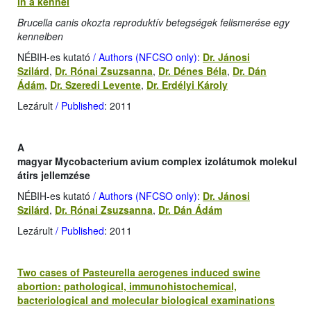
in a kennel
Brucella canis okozta reproduktív betegségek felismerése egy
kennelben
NÉBIH-es kutató
/ Authors (NFCSO only)
:
Dr. Jánosi
Szilárd
,
Dr. Rónai Zsuzsanna
,
Dr. Dénes Béla
,
Dr. Dán
Ádám
,
Dr. Szeredi Levente
,
Dr. Erdélyi Károly
Lezárult
/ Published
: 2011
A
magyar Mycobacterium avium complex izolátumok molekul
átirs jellemzése
NÉBIH-es kutató
/ Authors (NFCSO only)
:
Dr. Jánosi
Szilárd
,
Dr. Rónai Zsuzsanna
,
Dr. Dán Ádám
Lezárult
/ Published
: 2011
Two cases of Pasteurella aerogenes induced swine
abortion: pathological, immunohistochemical,
bacteriological and molecular biological examinations