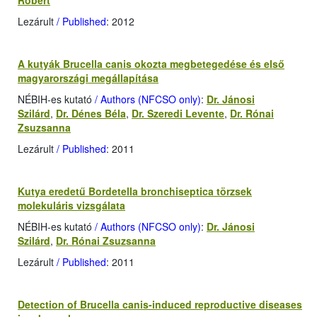
Róbert
Lezárult
/ Published
: 2012
A kutyák Brucella canis okozta megbetegedése és első
magyarországi megállapítása
NÉBIH-es kutató
/ Authors (NFCSO only)
:
Dr. Jánosi
Szilárd
,
Dr. Dénes Béla
,
Dr. Szeredi Levente
,
Dr. Rónai
Zsuzsanna
Lezárult
/ Published
: 2011
Kutya eredetű Bordetella bronchiseptica törzsek
molekuláris vizsgálata
NÉBIH-es kutató
/ Authors (NFCSO only)
:
Dr. Jánosi
Szilárd
,
Dr. Rónai Zsuzsanna
Lezárult
/ Published
: 2011
Detection of Brucella canis-induced reproductive diseases