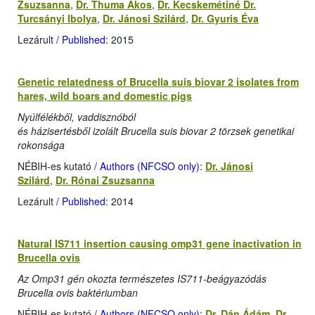
Zsuzsanna
,
Dr. Thuma Ákos
,
Dr. Kecskemétiné Dr.
Turcsányi Ibolya
,
Dr. Jánosi Szilárd
,
Dr. Gyuris Éva
Lezárult
/ Published
: 2015
Genetic relatedness of Brucella suis biovar 2 isolates from
hares, wild boars and domestic pigs
Nyúlfélékből, vaddisznóból
és házisertésből izolált Brucella suis biovar 2 törzsek genetikai
rokonsága
NÉBIH-es kutató
/ Authors (NFCSO only)
:
Dr. Jánosi
Szilárd
,
Dr. Rónai Zsuzsanna
Lezárult
/ Published
: 2014
Natural IS711 insertion causing omp31 gene inactivation in
Brucella ovis
Az Omp31 gén okozta természetes IS711-beágyazódás
Brucella ovis baktériumban
NÉBIH-es kutató
/ Authors (NFCSO only)
:
Dr. Dán Ádám
,
Dr.