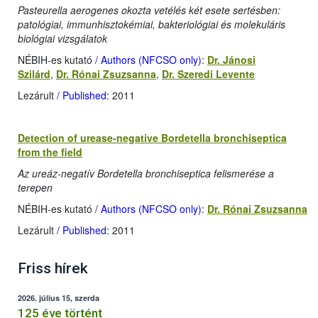
Pasteurella aerogenes okozta vetélés két esete sertésben:
patológiai, immunhisztokémiai, bakteriológiai és molekuláris
biológiai vizsgálatok
NÉBIH-es kutató
/ Authors (NFCSO only)
:
Dr. Jánosi
Szilárd
,
Dr. Rónai Zsuzsanna
,
Dr. Szeredi Levente
Lezárult
/ Published
: 2011
Detection of urease-negative Bordetella bronchiseptica
from the field
Az ureáz-negatív Bordetella bronchiseptica felismerése a
terepen
NÉBIH-es kutató
/ Authors (NFCSO only)
:
Dr. Rónai Zsuzsanna
Lezárult
/ Published
: 2011
Friss hírek
2026. július 15, szerda
125 éve történt