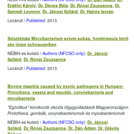
Erdélyi Károly
,
Dr. Dénes Béla
,
Dr. Rónai Zsuzsanna
,
Dr.
Szeredi Levente
,
Dr. Jánosi Szilárd
,
Dr. Hajtós István
Lezárult
/ Published
: 2013
Szisztémás Mycobacterium avium subsp. hominissuis fertő
zés törpe schnauzerben
NÉBIH-es kutató
/ Authors (NFCSO only)
:
Dr. Jánosi
Szilárd
,
Dr. Rónai Zsuzsanna
Lezárult
/ Published
: 2013
Bovine mastitis caused by exotic pathogens in Hungary:
Prototheca, yeasts and moulds, corynebacteria and
mycobacteria
"Egzotikus" kórokozók okozta tőgygyulladások Magyarországon:
Prototheca, gombák, corynebacteriumok és mycobacteriumok
NÉBIH-es kutató
/ Authors (NFCSO only)
:
Dr. Jánosi
Szilárd
,
Dr. Rónai Zsuzsanna
,
Dr. Dán Ádám
,
Dr. Glávits