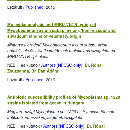
Lezárult
/ Published
: 2015
Molecular analysis and MIRU-VNTR typing of
Mycobacterium avium subsp. avium, 'hominissuis' and
silvaticum strains of veterinary origin
Állatorvosi eredetű Mycobacterium avium subsp. avium,
hominissuis és silvaticum törzsek molekuláris vizsgálata és
MIRU-VNTR-tipizálása
NÉBIH-es kutató
/ Authors (NFCSO only)
:
Dr. Rónai
Zsuzsanna
,
Dr. Dán Ádám
Lezárult
/ Published
: 2016
Antibiotic susceptibility profiles of Mycoplasma sp. 1220
strains isolated from geese in Hungary
Magyarországi Mycoplasma sp. 1220 és Synoviae törzsek
antibiotikum érzékenységének vizsgálata
NÉBIH-es kutatók
/ Authors (NFCSO only)
:
Dr. Rónai