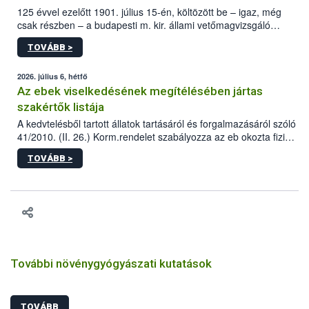
125 évvel ezelőtt 1901. július 15-én, költözött be – igaz, még
csak részben – a budapesti m. kir. állami vetőmagvizsgáló
állomás a Kis Rókus utca 15. szám alatti, Czigler Győző által
TOVÁBB >
tervezett új épületébe.
2026. július 6, hétfő
Az ebek viselkedésének megítélésében jártas
szakértők listája
A kedvtelésből tartott állatok tartásáról és forgalmazásáról szóló
41/2010. (II. 26.) Korm.rendelet szabályozza az eb okozta fizikai
sérülés, illetve ennek veszélye keletkezésekor felmerülő
TOVÁBB >
hatósági feladatokat, valamint a veszélyes eb tartását és annak
engedélyezését. Ezen eljárások során szükség esetén be kell
vonni az ebek viselkedésének megítélésében jártas szakértőt.
További növénygyógyászati kutatások
TOVÁBB