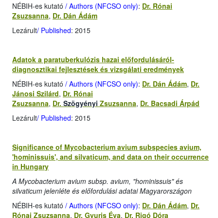
NÉBIH-es kutató
/ Authors (NFCSO only)
:
Dr. Rónai
Zsuzsanna
,
Dr. Dán Ádám
Lezárult
/ Published
: 2015
Adatok a paratuberkulózis hazai előfordulásáról-
diagnosztikai fejlesztések és vizsgálati eredmények
NÉBIH-es kutató
/ Authors (NFCSO only)
:
Dr. Dán Ádám
,
Dr.
Jánosi Szilárd
,
Dr. Rónai
Zsuzsanna
,
Dr.
Szögyényi
Zsuzsanna
,
Dr. Bacsadi Árpád
Lezárult
/ Published
: 2015
Significance of Mycobacterium avium subspecies avium,
'hominissuis', and silvaticum, and data on their occurrence
in Hungary
A Mycobacterium avium subsp. avium, "hominissuis" és
silvaticum jelenléte és előfordulási adatai Magyarországon
NÉBIH-es kutató
/ Authors (NFCSO only)
:
Dr. Dán Ádám
,
Dr.
Rónai Zsuzsanna
,
Dr. Gyuris Éva
,
Dr. Rigó Dóra