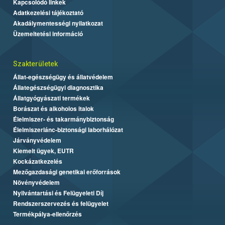
Kapcsolódó linkek
Adatkezelési tájékoztató
Akadálymentességi nyilatkozat
Üzemeltetési információ
Szakterületek
Állat-egészségügy és állatvédelem
Állategészségügyi diagnosztika
Állatgyógyászati termékek
Borászat és alkoholos italok
Élelmiszer- és takarmánybiztonság
Élelmiszerlánc-biztonsági laborhálózat
Járványvédelem
Kiemelt ügyek, EUTR
Kockázatkezelés
Mezőgazdasági genetikai erőforrások
Növényvédelem
Nyilvántartási és Felügyeleti Díj
Rendszerszervezés és felügyelet
Termékpálya-ellenőrzés