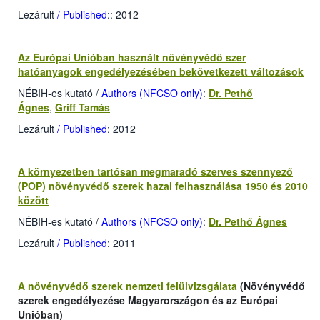
Lezárult
/ Published
:
: 2012
Az Európai Unióban használt növényvédő szer
hatóanyagok engedélyezésében bekövetkezett változások
NÉBIH-es kutató
/
Authors (NFCSO only)
:
Dr. Pethő
Ágnes
,
Griff Tamás
Lezárult
/ Published
: 2012
A környezetben tartósan megmaradó szerves szennyező
(POP) növényvédő szerek hazai felhasználása 1950 és 2010
között
NÉBIH-es kutató
/
Authors (NFCSO only)
:
Dr. Pethő Ágnes
Lezárult
/ Published
: 2011
A növényvédő szerek nemzeti felülvizsgálata
(Növényvédő
szerek engedélyezése Magyarországon és az Európai
Unióban)