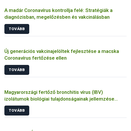
A madár Coronavírus kontrollja felé: Stratégiák a
diagnózisban, megelőzésben és vakcinálásban
TOVÁBB
Új generációs vakcinajelöltek fejlesztése a macska
Coronavírus fertőzése ellen
TOVÁBB
Magyarországi fertőző bronchitis vírus (IBV)
izolátumok biológiai tulajdonságainak jellemzése
állatkísérletes és molekuláris biológiai eszközökkel
TOVÁBB