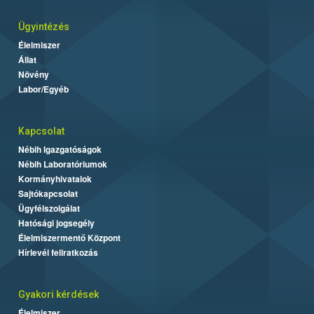
Ügyintézés
Élelmiszer
Állat
Növény
Labor/Egyéb
Kapcsolat
Nébih Igazgatóságok
Nébih Laboratóriumok
Kormányhivatalok
Sajtókapcsolat
Ügyfélszolgálat
Hatósági jogsegély
Élelmiszermentő Központ
Hírlevél feliratkozás
Gyakori kérdések
Élelmiszer