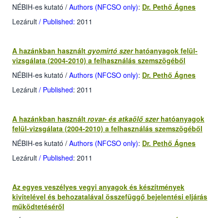
NÉBIH-es kutató
/
Authors (NFCSO only)
:
Dr. Pethő Ágnes
Lezárult
/ Published:
2011
A hazánkban használt
gyomirtó szer
hatóanyagok felül-
vizsgálata (2004-2010) a felhasználás szemszögéből
NÉBIH-es kutató
/
Authors (NFCSO only)
:
Dr. Pethő Ágnes
Lezárult
/ Published
: 2011
A hazánkban használt
rovar- és atkaölő szer
hatóanyagok
felül-vizsgálata (2004-2010) a felhasználás szemszögéből
NÉBIH-es kutató
/
Authors (NFCSO only)
:
Dr. Pethő Ágnes
Lezárult
/ Published
: 2011
Az egyes veszélyes vegyi anyagok és készítmények
kivitelével és behozatalával összefüggő bejelentési eljárás
működtetéséről