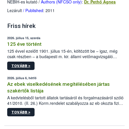
NÉBIH-es kutató
/
Authors (NFCSO only)
:
Dr. Pethő Ágnes
Lezárult
/ Published
: 2011
Friss hírek
2026. július 15, szerda
125 éve történt
125 évvel ezelőtt 1901. július 15-én, költözött be – igaz, még
csak részben – a budapesti m. kir. állami vetőmagvizsgáló
állomás a Kis Rókus utca 15. szám alatti, Czigler Győző által
TOVÁBB >
tervezett új épületébe.
2026. július 6, hétfő
Az ebek viselkedésének megítélésében jártas
szakértők listája
A kedvtelésből tartott állatok tartásáról és forgalmazásáról szóló
41/2010. (II. 26.) Korm.rendelet szabályozza az eb okozta fizikai
sérülés, illetve ennek veszélye keletkezésekor felmerülő
TOVÁBB >
hatósági feladatokat, valamint a veszélyes eb tartását és annak
engedélyezését. Ezen eljárások során szükség esetén be kell
vonni az ebek viselkedésének megítélésében jártas szakértőt.