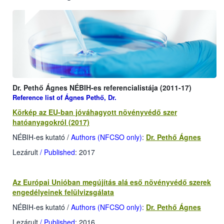
Dr. Pethő Ágnes NÉBIH-es referencialistája (2011-17)
Reference list of Ágnes Pethő, Dr.
Körkép az EU-ban jóváhagyott növényvédő szer
hatóanyagokról (2017)
NÉBIH-es kutató /
Authors (NFCSO only)
:
Dr. Pethő Ágnes
Lezárult
/ Published
: 2017
Az Európai Unióban megújítás alá eső növényvédő szerek
engedélyeinek felülvizsgálata
NÉBIH-es kutató /
Authors (NFCSO only)
:
Dr. Pethő Ágnes
Lezárult
/ Published
: 2016