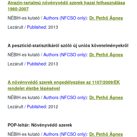
Atrazin-tartalmú növényvédő szerek hazai felhasználása
1960-2007
NÉBIH-es kutató
/
Authors (NFCSO only)
:
Dr. Pethő Ágnes
Lezárult
/ Published
: 2013
A peszticid-statisztikáról szóló új uniós követelményekről
NÉBIH-es kutató
/
Authors (NFCSO only)
:
Dr. Pethő Ágnes
Lezárult
/ Published
: 2013
A növényvédő szerek engedélyezése az 1107/2009/EK
rendelet életbe lépésével
NÉBIH-es kutató
/
Authors (NFCSO only)
:
Dr. Pethő Ágnes
Lezárult
/ Published
: 2012
POP-leltár: Növényvédő szerek
NÉBIH-es kutató
/
Authors (NFCSO only)
:
Dr. Pethő Ágnes