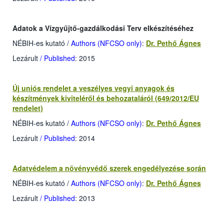
Adatok a Vízgyűjtő-gazdálkodási Terv elkészítéséhez
NÉBIH-es kutató
/
Authors (NFCSO only)
:
Dr. Pethő Ágnes
Lezárult
/ Published
: 2015
Új uniós rendelet a veszélyes vegyi anyagok és
készítmények kiviteléről és behozataláról (649/2012/EU
rendelet)
NÉBIH-es kutató
/
Authors (NFCSO only)
:
Dr. Pethő Ágnes
Lezárult
/ Published
: 2014
Adatvédelem a növényvédő szerek engedélyezése során
NÉBIH-es kutató
/
Authors (NFCSO only)
:
Dr. Pethő Ágnes
Lezárult
/ Published
: 2013