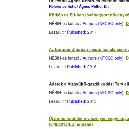
Dr. Pethő Ágnes NÉBIH-es referencialistá
Reference list of Ágnes Pethő, Dr.
Körkép az EU-ban jóváhagyott növényvé
NÉBIH-es kutató /
Authors (NFCSO only)
:
D
Lezárult
/ Published
: 2017
Az Európai Unióban megújítás alá eső n
NÉBIH-es kutató /
Authors (NFCSO only)
:
D
Lezárult
/ Published
: 2016
Adatok a Vízgyűjtő-gazdálkodási Terv el
NÉBIH-es kutató
/
Authors (NFCSO only)
:
D
Lezárult
/ Published
: 2015
Új uniós rendelet a veszélyes vegyi anya
(649/2012/EU rendelet)