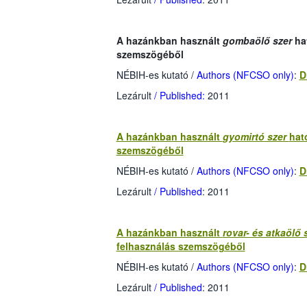
A hazánkban használt
gombaölő szer
ha
szemszögéből
NÉBIH-es kutató
/
Authors (NFCSO only)
:
D
Lezárult
/ Published:
2011
A hazánkban használt
gyomirtó szer
hat
szemszögéből
NÉBIH-es kutató
/
Authors (NFCSO only)
:
D
Lezárult
/ Published
: 2011
A hazánkban használt
rovar- és atkaölő 
felhasználás szemszögéből
NÉBIH-es kutató
/
Authors (NFCSO only)
:
D
Lezárult
/ Published
: 2011