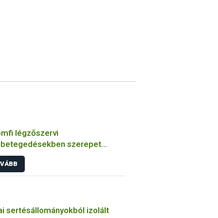
mfi légzőszervi
betegedésekben szerepet
zó bakteriális kórokozók
VÁBB
ulmányozása
i sertésállományokból izolált