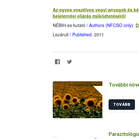
Az egyes veszélyes vegyi anyagok és ké
bejelentési eljárás működtetéséről
NÉBIH-es kutató
/
Authors (NFCSO only)
:
D
Lezárult
/ Published
: 2011
További növ
TOVÁBB
Parazitológia