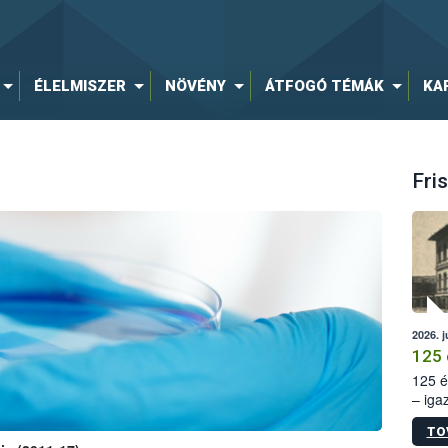
ÉLELMISZER
NÖVÉNY
ÁTFOGÓ TÉMÁK
KA
Fris
2026. j
125 
125 é
– iga
állam
TO
15. sz