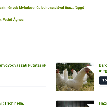
szítmények kivitelével és behozatalával összefüggő
r. Pethő Ágnes
énygyógyászati kutatások
Baro
meg
játs
TO
tan
i (Trichinella,
Haza