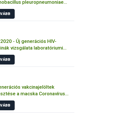
nobacillus pleuropneumoniae
sek jellemzése
VÁBB
2020 - Új generációs HIV-
inák vizsgálata laboratóriumi
tokon
VÁBB
enerációs vakcinajelöltek
esztése a macska Coronavírus
őzése ellen
VÁBB