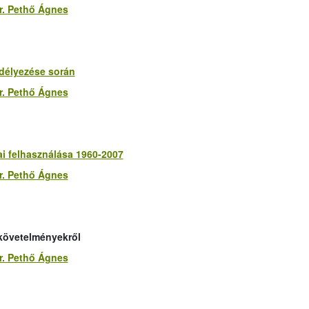
r. Pethő Ágnes
délyezése során
r. Pethő Ágnes
i felhasználása 1960-2007
r. Pethő Ágnes
s követelményekről
r. Pethő Ágnes