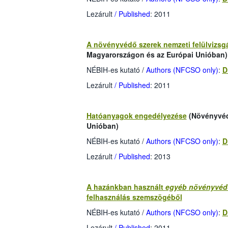
Lezárult
/ Published
: 2011
A növényvédő szerek nemzeti felülvizsgá
Magyarországon és az Európai Unióban)
NÉBIH-es kutató
/
Authors (NFCSO only)
:
D
Lezárult
/ Published
: 2011
Hatóanyagok engedélyezése
(Növényvéd
Unióban)
NÉBIH-es kutató
/
Authors (NFCSO only)
:
D
Lezárult
/ Published
: 2013
A hazánkban használt
egyéb
növényvéd
felhasználás szemszögéből
NÉBIH-es kutató
/
Authors (NFCSO only)
:
D
Lezárult
/ Published
: 2011