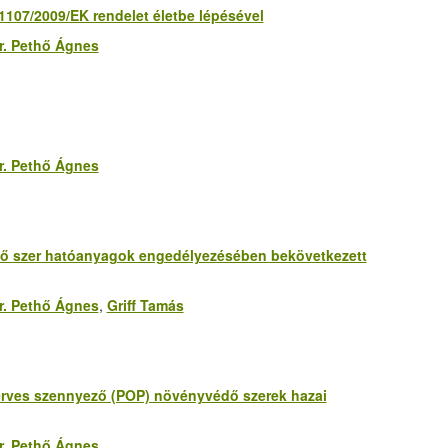
107/2009/EK rendelet életbe lépésével
r. Pethő Ágnes
r. Pethő Ágnes
ő szer hatóanyagok engedélyezésében bekövetkezett
r. Pethő Ágnes
,
Griff Tamás
rves szennyező (POP) növényvédő szerek hazai
r. Pethő Ágnes