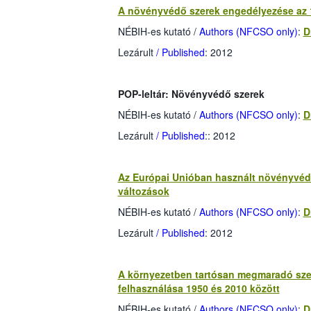
A növényvédő szerek engedélyezése az 1
NÉBIH-es kutató
/
Authors (NFCSO only)
:
D
Lezárult
/ Published
: 2012
POP-leltár: Növényvédő szerek
NÉBIH-es kutató
/
Authors (NFCSO only)
:
D
Lezárult
/ Published
:
: 2012
Az Európai Unióban használt növényvéd
változások
NÉBIH-es kutató
/
Authors (NFCSO only)
:
D
Lezárult
/ Published
: 2012
A környezetben tartósan megmaradó sze
felhasználása 1950 és 2010 között
NÉBIH-es kutató
/
Authors (NFCSO only)
:
D