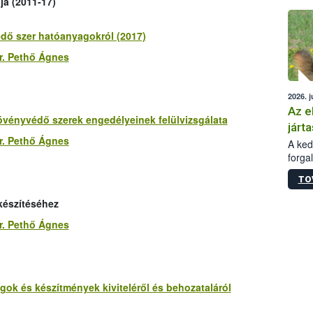
ja (2011-17)
épüle
dő szer hatóanyagokról (2017)
r. Pethő Ágnes
2026. j
Az e
övényvédő szerek engedélyeinek felülvizsgálata
járta
r. Pethő Ágnes
A kedv
forga
Korm.
TO
sérül
felme
készítéséhez
veszé
Ezen 
r. Pethő Ágnes
vonni
jártas
gok és készítmények kiviteléről és behozataláról