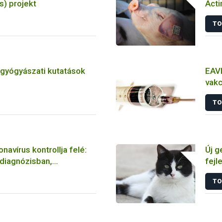
) projekt
Acti
törz
TO
tgyógyászati kutatások
EAVI
vakc
álla
TO
navírus kontrollja felé:
Új g
 diagnózisban,
fejl
n és vakcinálásban
fert
TO