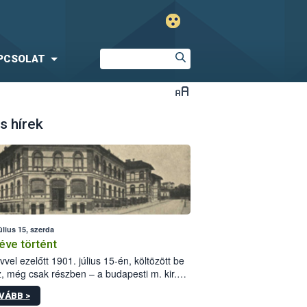
PCSOLAT
s hírek
úlius 15, szerda
éve történt
vvel ezelőtt 1901. július 15-én, költözött be
z, még csak részben – a budapesti m. kir.
i vetőmagvizsgáló állomás a Kis Rókus utca
VÁBB >
ám alatti, Czigler Győző által tervezett új