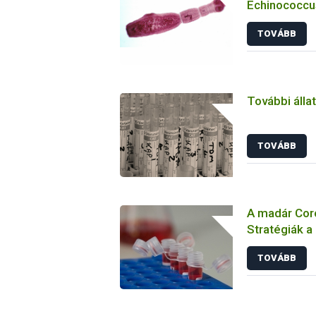
Echinococcus
TOVÁBB
További álla
TOVÁBB
A madár Coro
Stratégiák a
megelőzésbe
TOVÁBB