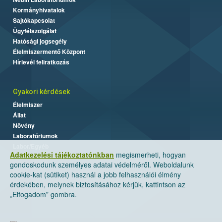
Kormányhivatalok
Sajtókapcsolat
Ügyfélszolgálat
Hatósági jogsegély
Élelmiszermentő Központ
Hírlevél feliratkozás
Gyakori kérdések
Élelmiszer
Állat
Növény
Laboratóriumok
Labor/Egyéb
Adatkezelési tájékoztatónkban
megismerheti, hogyan
gondoskodunk személyes adatai védelméről. Weboldalunk
cookie-kat (sütiket) használ a jobb felhasználói élmény
érdekében, melynek biztosításához kérjük, kattintson az
„Elfogadom” gombra.