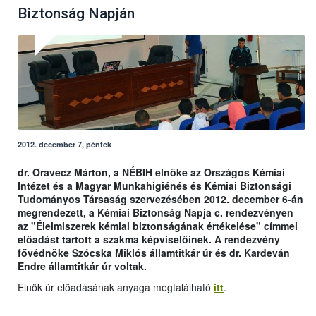
Biztonság Napján
2012. december 7, péntek
dr. Oravecz Márton, a NÉBIH elnöke az Országos Kémiai
Intézet és a Magyar Munkahigiénés és Kémiai Biztonsági
Tudományos Társaság szervezésében 2012. december 6-án
megrendezett, a Kémiai Biztonság Napja c. rendezvényen
az "Élelmiszerek kémiai biztonságának értékelése" címmel
előadást tartott a szakma képviselőinek. A rendezvény
fővédnöke Szócska Miklós államtitkár úr és dr. Kardeván
Endre államtitkár úr voltak.
Elnök úr előadásának anyaga megtalálható
itt
.