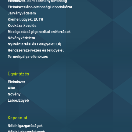
Élelmiszer- és takarmánybiztonság
Élelmiszerlánc-biztonsági laborhálózat
Járványvédelem
Kiemelt ügyek, EUTR
Kockázatkezelés
Mezőgazdasági genetikai erőforrások
Növényvédelem
Nyilvántartási és Felügyeleti Díj
Rendszerszervezés és felügyelet
Termékpálya-ellenőrzés
Ügyintézés
Élelmiszer
Állat
Növény
Labor/Egyéb
Kapcsolat
Nébih Igazgatóságok
Nébih Laboratóriumok