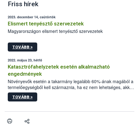
Friss hírek
2023. december 14, csütörtök
Elismert tenyésztő szervezetek
Magyarországon elismert tenyésztő szervezetek
TOVÁBB >
2022. május 23, hétfő
Katasztrófahelyzetek esetén alkalmazható
engedmények
Növényevők esetén a takarmány legalább 60%-ának magából a
termelőegységből kell származnia, ha ez nem lehetséges, akkor
más ökológiai gazdaságokkal együttműködésben kell előállítani.
TOVÁBB >
Az emlősök táplálása során előtérbe kell helyezni az anyatejes
táplálást az az adott fajra vonatkozóan előírt minimális ideig.