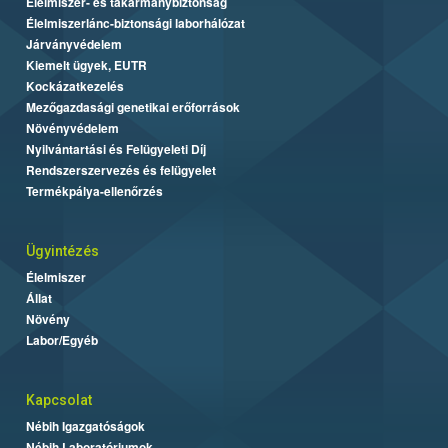
Élelmiszer- és takarmánybiztonság
Élelmiszerlánc-biztonsági laborhálózat
Járványvédelem
Kiemelt ügyek, EUTR
Kockázatkezelés
Mezőgazdasági genetikai erőforrások
Növényvédelem
Nyilvántartási és Felügyeleti Díj
Rendszerszervezés és felügyelet
Termékpálya-ellenőrzés
Ügyintézés
Élelmiszer
Állat
Növény
Labor/Egyéb
Kapcsolat
Nébih Igazgatóságok
Nébih Laboratóriumok