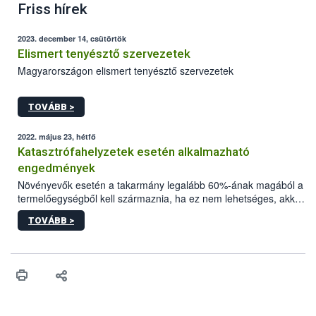
Friss hírek
2023. december 14, csütörtök
Elismert tenyésztő szervezetek
Magyarországon elismert tenyésztő szervezetek
TOVÁBB >
2022. május 23, hétfő
Katasztrófahelyzetek esetén alkalmazható
engedmények
Növényevők esetén a takarmány legalább 60%-ának magából a
termelőegységből kell származnia, ha ez nem lehetséges, akkor
más ökológiai gazdaságokkal együttműködésben kell előállítani.
TOVÁBB >
Az emlősök táplálása során előtérbe kell helyezni az anyatejes
táplálást az az adott fajra vonatkozóan előírt minimális ideig.