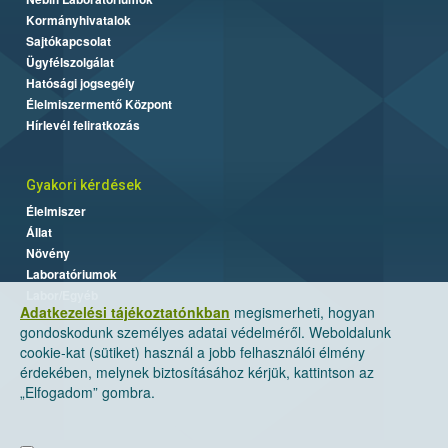
Kormányhivatalok
Sajtókapcsolat
Ügyfélszolgálat
Hatósági jogsegély
Élelmiszermentő Központ
Hírlevél feliratkozás
Gyakori kérdések
Élelmiszer
Állat
Növény
Laboratóriumok
Labor/Egyéb
Adatkezelési tájékoztatónkban
megismerheti, hogyan
gondoskodunk személyes adatai védelméről. Weboldalunk
cookie-kat (sütiket) használ a jobb felhasználói élmény
érdekében, melynek biztosításához kérjük, kattintson az
„Elfogadom” gombra.