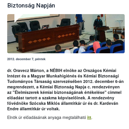
Biztonság Napján
2012. december 7, péntek
dr. Oravecz Márton, a NÉBIH elnöke az Országos Kémiai
Intézet és a Magyar Munkahigiénés és Kémiai Biztonsági
Tudományos Társaság szervezésében 2012. december 6-án
megrendezett, a Kémiai Biztonság Napja c. rendezvényen
az "Élelmiszerek kémiai biztonságának értékelése" címmel
előadást tartott a szakma képviselőinek. A rendezvény
fővédnöke Szócska Miklós államtitkár úr és dr. Kardeván
Endre államtitkár úr voltak.
Elnök úr előadásának anyaga megtalálható
itt
.