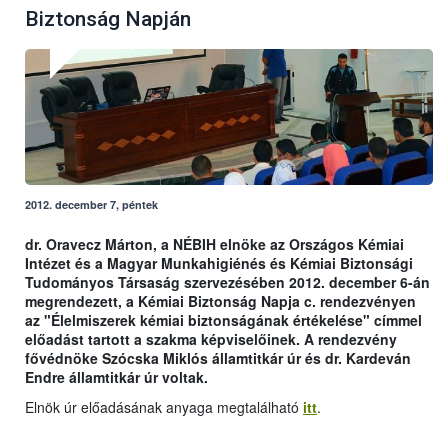
Biztonság Napján
2012. december 7, péntek
dr. Oravecz Márton, a NÉBIH elnöke az Országos Kémiai
Intézet és a Magyar Munkahigiénés és Kémiai Biztonsági
Tudományos Társaság szervezésében 2012. december 6-án
megrendezett, a Kémiai Biztonság Napja c. rendezvényen
az "Élelmiszerek kémiai biztonságának értékelése" címmel
előadást tartott a szakma képviselőinek. A rendezvény
fővédnöke Szócska Miklós államtitkár úr és dr. Kardeván
Endre államtitkár úr voltak.
Elnök úr előadásának anyaga megtalálható
itt
.