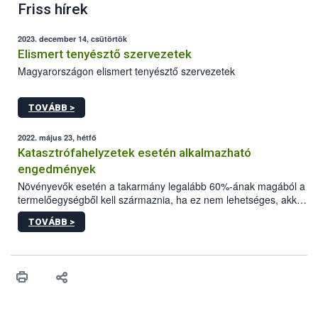
Friss hírek
2023. december 14, csütörtök
Elismert tenyésztő szervezetek
Magyarországon elismert tenyésztő szervezetek
TOVÁBB >
2022. május 23, hétfő
Katasztrófahelyzetek esetén alkalmazható
engedmények
Növényevők esetén a takarmány legalább 60%-ának magából a
termelőegységből kell származnia, ha ez nem lehetséges, akkor
más ökológiai gazdaságokkal együttműködésben kell előállítani.
TOVÁBB >
Az emlősök táplálása során előtérbe kell helyezni az anyatejes
táplálást az az adott fajra vonatkozóan előírt minimális ideig.