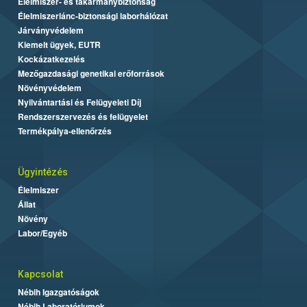
Élelmiszer- és takarmánybiztonság
Élelmiszerlánc-biztonsági laborhálózat
Járványvédelem
Kiemelt ügyek, EUTR
Kockázatkezelés
Mezőgazdasági genetikai erőforrások
Növényvédelem
Nyilvántartási és Felügyeleti Díj
Rendszerszervezés és felügyelet
Termékpálya-ellenőrzés
Ügyintézés
Élelmiszer
Állat
Növény
Labor/Egyéb
Kapcsolat
Nébih Igazgatóságok
Nébih Laboratóriumok