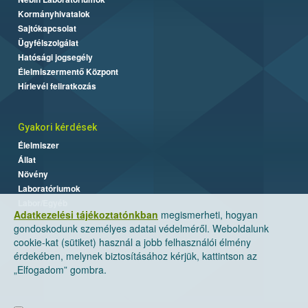
Kormányhivatalok
Sajtókapcsolat
Ügyfélszolgálat
Hatósági jogsegély
Élelmiszermentő Központ
Hírlevél feliratkozás
Gyakori kérdések
Élelmiszer
Állat
Növény
Laboratóriumok
Labor/Egyéb
Adatkezelési tájékoztatónkban
megismerheti, hogyan
gondoskodunk személyes adatai védelméről. Weboldalunk
cookie-kat (sütiket) használ a jobb felhasználói élmény
érdekében, melynek biztosításához kérjük, kattintson az
„Elfogadom” gombra.