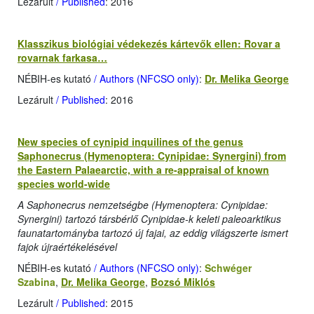
Lezárult
/ Published
: 2016
Klasszikus biológiai védekezés kártevők ellen: Rovar a
rovarnak farkasa…
NÉBIH-es kutató
/ Authors (NFCSO only)
:
Dr. Melika George
Lezárult
/ Published
: 2016
New species of cynipid inquilines of the genus
Saphonecrus (Hymenoptera: Cynipidae: Synergini) from
the Eastern Palaearctic, with a re-appraisal of known
species world-wide
A Saphonecrus nemzetségbe (Hymenoptera: Cynipidae:
Synergini) tartozó társbérlő Cynipidae-k keleti paleoarktikus
faunatartományba tartozó új fajai, az eddig világszerte ismert
fajok újraértékelésével
NÉBIH-es kutató
/ Authors (NFCSO only)
:
Schwéger
Szabina
,
Dr. Melika George
,
Bozsó Miklós
Lezárult
/ Published
: 2015