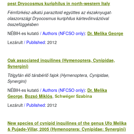
pest Dryocosmus kuriphilus in north-western Italy
Fémfürkész-alkatú parazitoid együttes az északnyugat-
olaszországi Dryocosmus kuriphilus kártevőinvázióval
összefüggésben
NÉBIH-es kutató
/ Authors (NFCSO only)
:
Dr. Melika George
Lezárult
/ Published
: 2012
Oak associated inquilines (Hymenoptera, Cynipidae,
Synergini)
Tölgyfán élő társbérlő fajok (Hymenoptera, Cynipidae,
Synergini)
NÉBIH-es kutató
/ Authors (NFCSO only)
:
Dr. Melika
George
,
Bozsó Miklós
,
Schwéger Szabina
Lezárult
/ Published
: 2012
New species of cynipid inquilines of the genus Ufo Melika
& Pujade-Villar, 2005 (Hymenoptera: Cynipidae: Synergini)