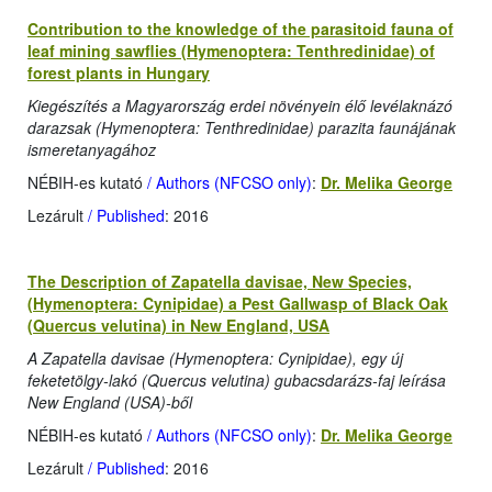
Contribution to the knowledge of the parasitoid fauna of
leaf mining sawflies (Hymenoptera: Tenthredinidae) of
forest plants in Hungary
Kiegészítés a Magyarország erdei növényein élő levélaknázó
darazsak (Hymenoptera: Tenthredinidae) parazita faunájának
ismeretanyagához
NÉBIH-es kutató
/ Authors (NFCSO only)
:
Dr. Melika George
Lezárult
/ Published
: 2016
The Description of Zapatella davisae, New Species,
(Hymenoptera: Cynipidae) a Pest Gallwasp of Black Oak
(Quercus velutina) in New England, USA
A Zapatella davisae (Hymenoptera: Cynipidae), egy új
feketetölgy-lakó (Quercus velutina) gubacsdarázs-faj leírása
New England (USA)-ből
NÉBIH-es kutató
/ Authors (NFCSO only)
:
Dr. Melika George
Lezárult
/ Published
: 2016