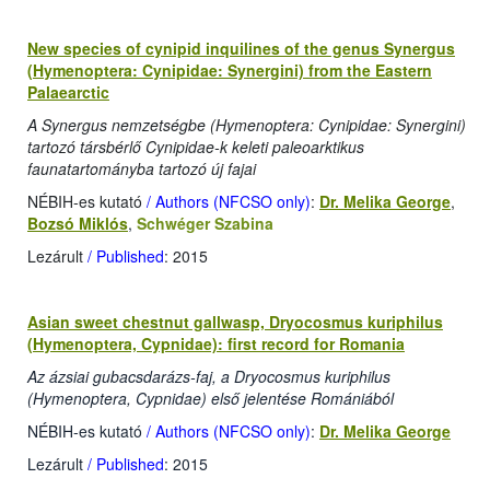
New species of cynipid inquilines of the genus Synergus
(Hymenoptera: Cynipidae: Synergini) from the Eastern
Palaearctic
A Synergus nemzetségbe (Hymenoptera: Cynipidae: Synergini)
tartozó társbérlő Cynipidae-k keleti paleoarktikus
faunatartományba tartozó új fajai
NÉBIH-es kutató
/ Authors (NFCSO only)
:
Dr. Melika George
,
Bozsó Miklós
,
Schwéger Szabina
Lezárult
/ Published
: 2015
Asian sweet chestnut gallwasp, Dryocosmus kuriphilus
(Hymenoptera, Cypnidae): first record for Romania
Az ázsiai gubacsdarázs-faj, a Dryocosmus kuriphilus
(Hymenoptera, Cypnidae) első jelentése Romániából
NÉBIH-es kutató
/ Authors (NFCSO only)
:
Dr. Melika George
Lezárult
/ Published
: 2015