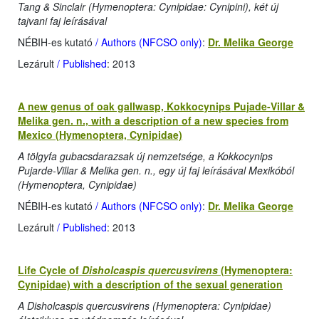
Tang & Sinclair (Hymenoptera: Cynipidae: Cynipini), két új
tajvani faj leírásával
NÉBIH-es kutató
/ Authors (NFCSO only)
:
Dr. Melika George
Lezárult
/ Published
: 2013
A new genus of oak gallwasp, Kokkocynips Pujade-Villar &
Melika gen. n., with a description of a new species from
Mexico (Hymenoptera, Cynipidae)
A tölgyfa gubacsdarazsak új nemzetsége, a Kokkocynips
Pujarde-Villar & Melika gen. n., egy új faj leírásával Mexikóból
(Hymenoptera, Cynipidae)
NÉBIH-es kutató
/ Authors (NFCSO only)
:
Dr. Melika George
Lezárult
/ Published
: 2013
Life Cycle of
Disholcaspis quercusvirens
(Hymenoptera:
Cynipidae) with a description of the sexual generation
A Disholcaspis quercusvirens (Hymenoptera: Cynipidae)