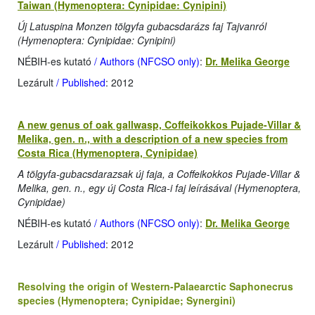
Taiwan (Hymenoptera: Cynipidae: Cynipini)
Új Latuspina Monzen tölgyfa gubacsdarázs faj Tajvanról
(Hymenoptera: Cynipidae: Cynipini)
NÉBIH-es kutató
/ Authors (NFCSO only)
:
Dr. Melika George
Lezárult
/ Published
: 2012
A new genus of oak gallwasp, Coffeikokkos Pujade-Villar &
Melika, gen. n., with a description of a new species from
Costa Rica (Hymenoptera, Cynipidae)
A tölgyfa-gubacsdarazsak új faja, a Coffeikokkos Pujade-Villar &
Melika, gen. n., egy új Costa Rica-i faj leírásával (Hymenoptera,
Cynipidae)
NÉBIH-es kutató
/ Authors (NFCSO only)
:
Dr. Melika George
Lezárult
/ Published
: 2012
Resolving the origin of Western-Palaearctic Saphonecrus
species (Hymenoptera; Cynipidae; Synergini)