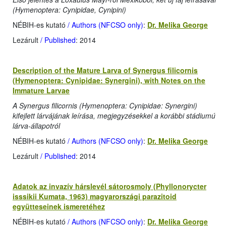
(Hymenoptera: Cynipidae, Cynipini)
NÉBIH-es kutató
/ Authors (NFCSO only)
:
Dr. Melika George
Lezárult
/ Published
: 2014
Description of the Mature Larva of Synergus filicornis
(Hymenoptera: Cynipidae: Synergini), with Notes on the
Immature Larvae
A Synergus filicornis (Hymenoptera: Cynipidae: Synergini)
kifejlett lárvájának leírása, megjegyzésekkel a korábbi stádiumú
lárva-állapotról
NÉBIH-es kutató
/ Authors (NFCSO only)
:
Dr. Melika George
Lezárult
/ Published
: 2014
Adatok az invazív hárslevél sátorosmoly (Phyllonorycter
isssikii Kumata, 1963) magyarországi parazitoid
együtteseinek ismeretéhez
NÉBIH-es kutató
/ Authors (NFCSO only)
:
Dr. Melika George