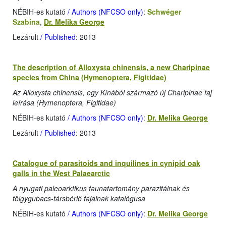
NÉBIH-es kutató
/ Authors (NFCSO only)
:
Schwéger
Szabina
,
Dr. Melika George
Lezárult
/ Published
: 2013
The description of Alloxysta chinensis, a new Charipinae
species from China (Hymenoptera, Figitidae)
Az Alloxysta chinensis, egy Kínából származó új Charipinae faj
leírása (Hymenoptera, Figitidae)
NÉBIH-es kutató
/ Authors (NFCSO only)
:
Dr. Melika George
Lezárult
/ Published
: 2013
Catalogue of parasitoids and inquilines in cynipid oak
galls in the West Palaearctic
A nyugati paleoarktikus faunatartomány parazitáinak és
tölgygubacs-társbérlő fajainak katalógusa
NÉBIH-es kutató
/ Authors (NFCSO only)
:
Dr. Melika George