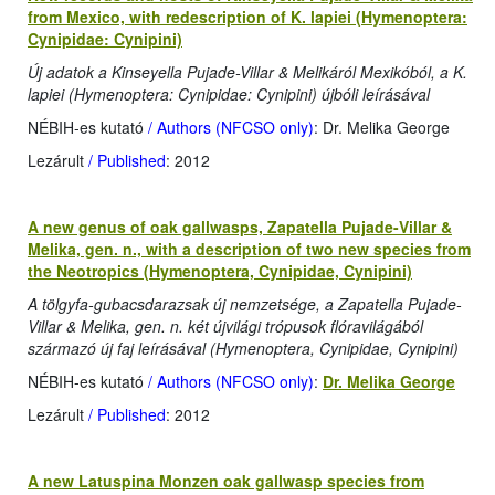
from Mexico, with redescription of K. lapiei (Hymenoptera:
Cynipidae: Cynipini)
Új adatok a Kinseyella Pujade-Villar & Melikáról Mexikóból, a K.
lapiei (Hymenoptera: Cynipidae: Cynipini) újbóli leírásával
NÉBIH-es kutató
/ Authors (NFCSO only)
: Dr. Melika George
Lezárult
/ Published
: 2012
A new genus of oak gallwasps, Zapatella Pujade-Villar &
Melika, gen. n., with a description of two new species from
the Neotropics (Hymenoptera, Cynipidae, Cynipini)
A tölgyfa-gubacsdarazsak új nemzetsége, a Zapatella Pujade-
Villar & Melika, gen. n. két újvilági trópusok flóravilágából
származó új faj leírásával (Hymenoptera, Cynipidae, Cynipini)
NÉBIH-es kutató
/ Authors (NFCSO only)
:
Dr. Melika George
Lezárult
/ Published
: 2012
A new Latuspina Monzen oak gallwasp species from