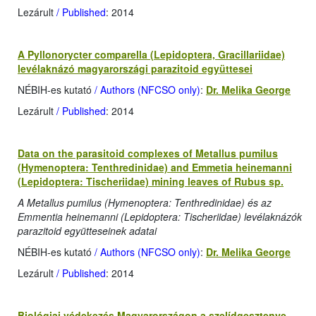
Lezárult
/ Published
: 2014
A Pyllonorycter comparella (Lepidoptera, Gracillariidae)
levélaknázó magyarországi parazitoid együttesei
NÉBIH-es kutató
/ Authors (NFCSO only)
:
Dr. Melika George
Lezárult
/ Published
: 2014
Data on the parasitoid complexes of Metallus pumilus
(Hymenoptera: Tenthredinidae) and Emmetia heinemanni
(Lepidoptera: Tischeriidae) mining leaves of Rubus sp.
A Metallus pumilus (Hymenoptera: Tenthredinidae) és az
Emmentia heinemanni (Lepidoptera: Tischeriidae) levélaknázók
parazitoid együtteseinek adatai
NÉBIH-es kutató
/ Authors (NFCSO only)
:
Dr. Melika George
Lezárult
/ Published
: 2014
Biológiai védekezés Magyarországon a szelídgesztenye