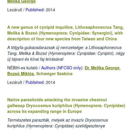
Melika George
Lezárult
/ Published
: 2014
A new genus of cynipid inquiline, Lithosaphonecrus Tang,
Melika & Bozsó (Hymenoptera: Cynipidae: Synergini), with
description of four new species from Taiwan and China
A tölgyfa-gubacsdarazsak új nemzetsége: a Lithosaphonecrus
Tang, Melika & Bozsó (Hymenoptera: Cynipidae: Cynipini), négy
új tajvani és kínai faj leírásával
NÉBIH-es kutató
/ Authors (NFCSO only)
:
Dr. Melika George
,
Bozsó Miklós
,
Schwéger Szabina
Lezárult
/ Published
: 2014
Native parasitoids attacking the invasive chestnut
gallwasp Dryocosmus kuriphilus (Hymenoptera: Cynipidae)
across its expanding range in Europe
Természetes paraziták, melyek az invazív Dryocosmus
kuriphilus (Hymenoptera: Cynipidae) szelídgesztenye