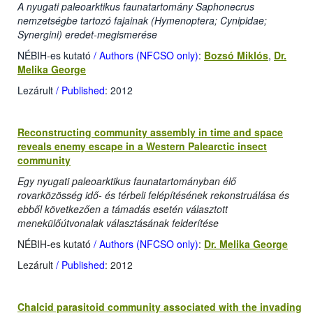
A nyugati paleoarktikus faunatartomány Saphonecrus
nemzetségbe tartozó fajainak (Hymenoptera; Cynipidae;
Synergini) eredet-megismerése
NÉBIH-es kutató
/ Authors (NFCSO only)
:
Bozsó Miklós
,
Dr.
Melika George
Lezárult
/ Published
: 2012
Reconstructing community assembly in time and space
reveals enemy escape in a Western Palearctic insect
community
Egy nyugati paleoarktikus faunatartományban élő
rovarközösség idő- és térbeli felépítésének rekonstruálása és
ebből következően a támadás esetén választott
menekülőútvonalak választásának felderítése
NÉBIH-es kutató
/ Authors (NFCSO only)
:
Dr. Melika George
Lezárult
/ Published
: 2012
Chalcid parasitoid community associated with the invading