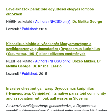
Levélaknázók parazitoid együttesei elegyes lombos
erdőkben
NÉBIH-es kutató
/ Authors (NFCSO only)
:
Dr. Melika George
Lezárult
/ Published
: 2015
Klasszikus biológiai védekezés Magyarországon a
szelídgesztenye gubacsdarázs (Dryocosmus kuriphilus
(Yasumatsu, 1951)) ellen: előzetes eredmények
NÉBIH-es kutató
/ Authors (NFCSO only)
:
Bozsó Miklós
,
Dr.
Melika George
,
Dr. Krizbai László
Lezárult
/ Published
: 2015
Invasive chestnut gall wasp Dryocosmus kuriphilus
(Hymenoptera: Cynipidae), its native parasitoid community
and association with oak gall wasps in Slovenia
Az invazív szelídgesztenye gubacsdarázs, a Dryocosmus
kuriphilus (Hymenoptera: Cynipidae) natív parazitoid közössége