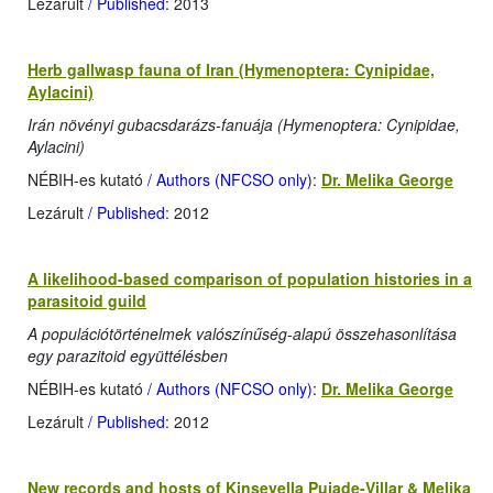
Lezárult
/ Published
: 2013
Herb gallwasp fauna of Iran (Hymenoptera: Cynipidae,
Aylacini)
Irán növényi gubacsdarázs-fanuája (Hymenoptera: Cynipidae,
Aylacini)
NÉBIH-es kutató
/ Authors (NFCSO only)
:
Dr. Melika George
Lezárult
/ Published
: 2012
A likelihood-based comparison of population histories in a
parasitoid guild
A populációtörténelmek valószínűség-alapú összehasonlítása
egy parazitoid együttélésben
NÉBIH-es kutató
/ Authors (NFCSO only)
:
Dr. Melika George
Lezárult
/ Published
: 2012
New records and hosts of Kinseyella Pujade-Villar & Melika