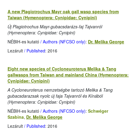
A new Plagiotrochus Mayr oak gall wasp species from
Taiwan (Hymenoptera: Cynipidae: Cynipini)
Új Plagiotrochus Mayr-gubacsdarázs-faj Tajvanról
(Hymenoptera: Cynipidae: Cynipini)
NÉBIH-es kutató
/ Authors (NFCSO only)
:
Dr. Melika George
Lezárult
/ Published
: 2016
Eight new species of Cycloneuroterus Melika & Tang
gallwasps from Taiwan and mainland China (Hymenoptera:
Cynipidae: Cynipini)
A Cycloneuroterus nemzetségbe tartozó Melika & Tang
gubacsdarazsak nyolc új faja Tajvanról és Kínából
(Hymenoptera: Cynipidae: Cynipini)
NÉBIH-es kutató
/ Authors (NFCSO only)
:
Schwéger
Szabina
,
Dr. Melika George
Lezárult
/ Published
: 2016