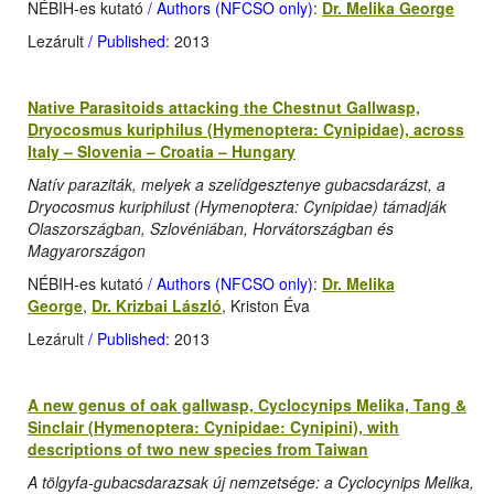
NÉBIH-es kutató
/ Authors (NFCSO only)
:
Dr. Melika George
Lezárult
/ Published
: 2013
Native Parasitoids attacking the Chestnut Gallwasp,
Dryocosmus kuriphilus (Hymenoptera: Cynipidae), across
Italy – Slovenia – Croatia – Hungary
Natív paraziták, melyek a szelídgesztenye gubacsdarázst, a
Dryocosmus kuriphilust (Hymenoptera: Cynipidae) támadják
Olaszországban, Szlovéniában, Horvátországban és
Magyarországon
NÉBIH-es kutató
/ Authors (NFCSO only)
:
Dr. Melika
George
,
Dr. Krizbai László
, Kriston Éva
Lezárult
/ Published
: 2013
A new genus of oak gallwasp, Cyclocynips Melika, Tang &
Sinclair (Hymenoptera: Cynipidae: Cynipini), with
descriptions of two new species from Taiwan
A tölgyfa-gubacsdarazsak új nemzetsége: a Cyclocynips Melika,