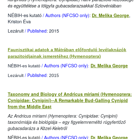
és együttélése a tölgyfa gubacsdarazsakkal Szlovéniában
NÉBIH-es kutató
:
,
/ Authors (NFCSO only)
Dr. Melika George
Kriston Éva
Lezárult
: 2015
/ Published
Faunisztikai adatok a Mátrában előforduló levélaknázók
parazitoidjainak ismeretéhez (Hymenoptera)
/ Authors (NFCSO only)
Dr. Melika George
NÉBIH-es kutató
:
/ Published
Lezárult
: 2015
Taxonomy and Biology of Andricus miriami (Hymenoptera:
Cynipidae: Cynipini)--A Remarkable Bud-Galling Cynipid
from the Middle East
Az Andricus miriami
(Hymenoptera: Cynipidae: Cynipini)
taxonómiája és biológiája –
egy figyelemreméltó rügyfertőző
gubacsdarázs a Közel-Keletről
NÉBIH-es kutató
/ Authors (NFCSO only)
:
Dr. Melika George