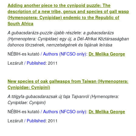
Adding another piece to the cynipoid puzzle: The
description of a new tribe, genus and species of gall wasp
(Hymenoptera: Cynipidae) endemic to the Republic of
South Africa
A gubacsdarázs-puzzle újabb részlete: a gubacsdarázs
(Hymenoptera: Cynipidae) egy új, a Dél-Afrikai Köztársaságban
őshonos törzsének, nemzetségének és fajának leírása
NÉBIH-es kutató
/ Authors (NFCSO only)
:
Dr. Melika George
Lezárult
/ Published
: 2011
New species of oak gallwasps from Taiwan (Hymenoptera:
Cynipidae: Cynipini)
A tölgyfa-gubacsdarazsak új faja Tajvanról (Hymenoptera:
Cynipidae: Cynipini)
NÉBIH-es kutató
/ Authors (NFCSO only)
:
Dr. Melika George
Lezárult
/ Published
: 2011