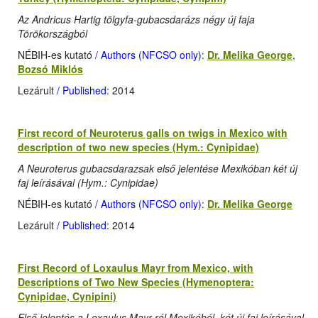
Az Andricus Hartig tölgyfa-gubacsdarázs négy új faja
Törökországból
NÉBIH-es kutató
/ Authors (NFCSO only)
:
Dr. Melika George
,
Bozsó Miklós
Lezárult
/ Published
: 2014
First record of Neuroterus galls on twigs in Mexico with
description of two new species (Hym.: Cynipidae)
A Neuroterus gubacsdarazsak első jelentése Mexikóban két új
faj leírásával (Hym.: Cynipidae)
NÉBIH-es kutató
/ Authors (NFCSO only)
:
Dr. Melika George
Lezárult
/ Published
: 2014
First Record of Loxaulus Mayr from Mexico, with
Descriptions of Two New Species (Hymenoptera:
Cynipidae, Cynipini)
Első jelentés a Loxaulus Mayr-ról Mexikóból, két új faj leírásával