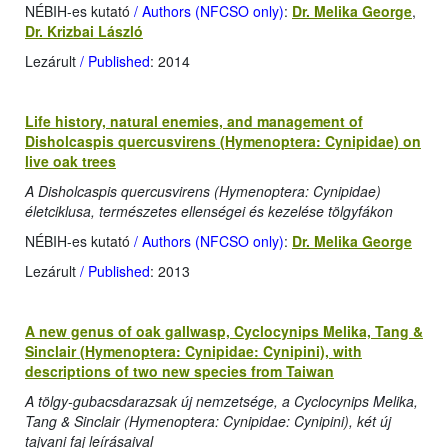
NÉBIH-es kutató
/ Authors (NFCSO only)
:
Dr. Melika George
,
Dr. Krizbai László
Lezárult
/ Published
: 2014
Life history, natural enemies, and management of
Disholcaspis quercusvirens (Hymenoptera: Cynipidae) on
live oak trees
A Disholcaspis quercusvirens (Hymenoptera: Cynipidae)
életciklusa, természetes ellenségei és kezelése tölgyfákon
NÉBIH-es kutató
/ Authors (NFCSO only)
:
Dr. Melika George
Lezárult
/ Published
: 2013
A new genus of oak gallwasp, Cyclocynips Melika, Tang &
Sinclair (Hymenoptera: Cynipidae: Cynipini), with
descriptions of two new species from Taiwan
A tölgy-gubacsdarazsak új nemzetsége, a Cyclocynips Melika,
Tang & Sinclair (Hymenoptera: Cynipidae: Cynipini), két új
tajvani faj leírásaival