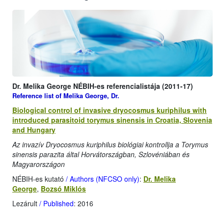
Dr. Melika George NÉBIH-es referencialistája (2011-17)
Reference list of Melika George, Dr.
Biological control of invasive dryocosmus kuriphilus with
introduced parasitoid torymus sinensis in Croatia, Slovenia
and Hungary
Az invazív Dryocosmus kuriphilus biológiai kontrollja a Torymus
sinensis parazita által Horvátországban, Szlovéniában és
Magyarországon
NÉBIH-es kutató
/ Authors (NFCSO only)
:
Dr. Melika
George
,
Bozsó Miklós
Lezárult
/ Published
: 2016