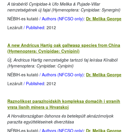
A társbérlő Cynipidae-k Ufo Melika & Pujade-Villar
nemzetségének új fajai (Hymenoptera: Cynipidae: Synergini)
NÉBIH-es kutató
/ Authors (NFCSO only)
:
Dr. Melika George
Lezárult
/ Published
: 2012
A new Andricus Hartig oak gallwasp species from China
(Hymenoptera: Cynipidae: Cynipini)
Új, Andricus Hartig nemzetségbe tartozó faj leírása Kínából
(Hymenoptera: Cynipidae: Cynipini)
NÉBIH-es kutató
/ Authors (NFCSO only)
:
Dr. Melika George
Lezárult
/ Published
: 2012
Raznolikost parazitoidskih kompleksa domaćih i stranih
vrsta lisnih minera u Hrvatskoj
A Horvátországban őshonos és betelepült aknázómolyok
parazita együttéléseinek diverzitása
NÉBIH-es kutató
/ Authors (NFCSO only)
:
Dr. Melika George