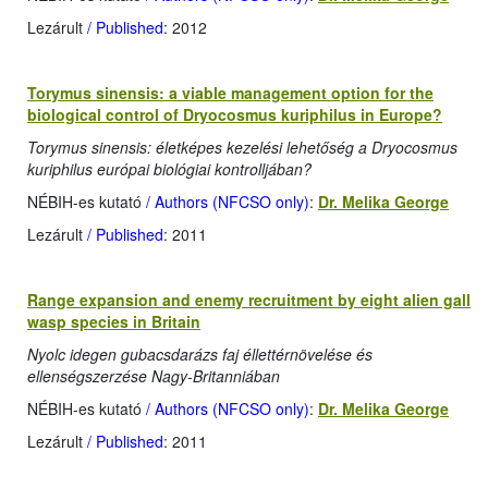
Lezárult
/ Published
: 2012
Torymus sinensis: a viable management option for the
biological control of Dryocosmus kuriphilus in Europe?
Torymus sinensis: életképes kezelési lehetőség a Dryocosmus
kuriphilus európai biológiai kontrolljában?
NÉBIH-es kutató
/ Authors (NFCSO only)
:
Dr. Melika George
Lezárult
/ Published
: 2011
Range expansion and enemy recruitment by eight alien gall
wasp species in Britain
Nyolc idegen gubacsdarázs faj éllettérnövelése és
ellenségszerzése Nagy-Britanniában
NÉBIH-es kutató
/ Authors (NFCSO only)
:
Dr. Melika George
Lezárult
/ Published
: 2011