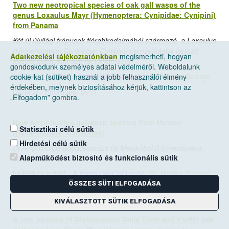
Two new neotropical species of oak gall wasps of the
genus Loxaulus Mayr (Hymenoptera: Cynipidae: Cynipini)
from Panama
Két új újvilági trópusok flórabirodalmából származó, a Loxaulus
(Hymenoptera: Cynipidae: Cynipini) nemzetségbe tartozó
Adatkezelési tájékoztatónkban
megismerheti, hogyan
tölgyfa-gubacsdarázs faj Panamából
gondoskodunk személyes adatai védelméről. Weboldalunk
NÉBIH-es kutató
/ Authors (NFCSO only)
:
Dr. Melika George
cookie-kat (sütiket) használ a jobb felhasználói élmény
érdekében, melynek biztosításához kérjük, kattintson az
Lezárult
/ Published
: 2011
„Elfogadom” gombra.
New Amphibolips gallwasp species from Mexico
Statisztikai célú sütik
(Hymenoptera: Cynipidae)
Hirdetési célú sütik
Új Amphibolips gubacsdarázs faj Mexikóból (Hymenoptera:
Alapműködést biztosító és funkcionális sütik
Cynipidae)
NÉBIH-es kutató
/ Authors (NFCSO only)
:
Dr. Melika George
ÖSSZES SÜTI ELFOGADÁSA
Lezárult
/ Published
: 2011
KIVÁLASZTOTT SÜTIK ELFOGADÁSA
A new species of Disholcaspis Dalla Torre and Kieffer oak