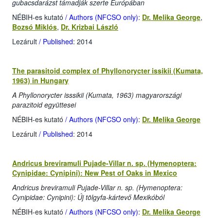
gubacsdarázst támadják szerte Európában
NÉBIH-es kutató
/ Authors (NFCSO only)
:
Dr. Melika George
,
Bozsó Miklós
,
Dr. Krizbai László
Lezárult
/ Published
: 2014
The parasitoid complex of Phyllonorycter issikii (Kumata,
1963) in Hungary
A Phyllonorycter isssikii (Kumata, 1963) magyarországi
parazitoid együttesei
NÉBIH-es kutató
/ Authors (NFCSO only)
:
Dr. Melika George
Lezárult
/ Published
: 2014
Andricus breviramuli Pujade-Villar n. sp. (Hymenoptera:
Cynipidae: Cynipini): New Pest of Oaks in Mexico
Andricus breviramuli Pujade-Villar n. sp. (Hymenoptera:
Cynipidae: Cynipini): Új tölgyfa-kártevő Mexikóból
NÉBIH-es kutató
/ Authors (NFCSO only)
:
Dr. Melika George