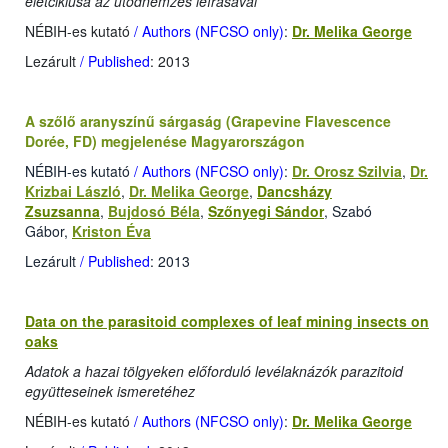
életciklusa az utódnemzés leírásával
NÉBIH-es kutató
/ Authors (NFCSO only)
:
Dr. Melika George
Lezárult
/ Published
: 2013
A szőlő aranyszínű sárgaság (Grapevine Flavescence
Dorée, FD) megjelenése Magyarországon
NÉBIH-es kutató
/ Authors (NFCSO only)
:
Dr. Orosz Szilvia
,
Dr.
Krizbai László
,
Dr. Melika George
,
Dancsházy
Zsuzsanna
,
Bujdosó Béla
,
Szőnyegi Sándor
, Szabó
Gábor,
Kriston Éva
Lezárult
/ Published
: 2013
Data on the parasitoid complexes of leaf mining insects on
oaks
Adatok a hazai tölgyeken előforduló levélaknázók parazitoid
együtteseinek ismeretéhez
NÉBIH-es kutató
/ Authors (NFCSO only)
:
Dr. Melika George