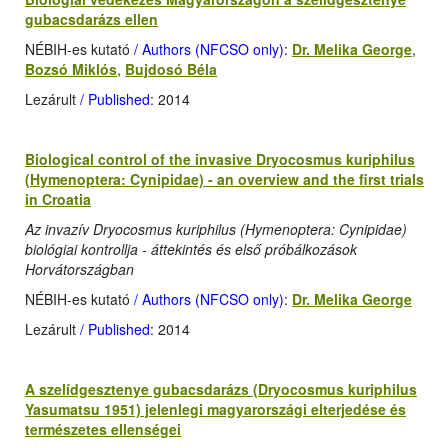
gubacsdarázs ellen
NÉBIH-es kutató
/ Authors (NFCSO only)
:
Dr. Melika George
,
Bozsó Miklós
,
Bujdosó Béla
Lezárult
/ Published
: 2014
Biological control of the invasive Dryocosmus kuriphilus
(Hymenoptera: Cynipidae) - an overview and the first trials
in Croatia
Az invazív Dryocosmus kuriphilus (Hymenoptera: Cynipidae)
biológiai kontrollja - áttekintés és első próbálkozások
Horvátországban
NÉBIH-es kutató
/ Authors (NFCSO only)
:
Dr. Melika George
Lezárult
/ Published
: 2014
A szelídgesztenye gubacsdarázs (Dryocosmus kuriphilus
Yasumatsu 1951) jelenlegi magyarországi elterjedése és
természetes ellenségei