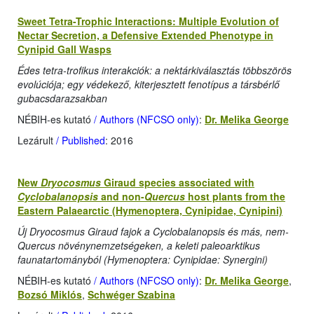
Sweet Tetra-Trophic Interactions: Multiple Evolution of
Nectar Secretion, a Defensive Extended Phenotype in
Cynipid Gall Wasps
Édes tetra-trofikus interakciók: a nektárkiválasztás többszörös
evolúciója; egy védekező, kiterjesztett fenotípus a társbérlő
gubacsdarazsakban
NÉBIH-es kutató
/ Authors (NFCSO only)
:
Dr. Melika George
Lezárult
/ Published
: 2016
New
Dryocosmus
Giraud species associated with
Cyclobalanopsis
and non-
Quercus
host plants from the
Eastern Palaearctic (Hymenoptera, Cynipidae, Cynipini)
Új Dryocosmus Giraud fajok a Cyclobalanopsis és más, nem-
Quercus növénynemzetségeken, a
keleti paleoarktikus
faunatartományból (Hymenoptera: Cynipidae: Synergini)
NÉBIH-es kutató
/ Authors (NFCSO only)
:
Dr. Melika George
,
Bozsó Miklós
,
Schwéger Szabina