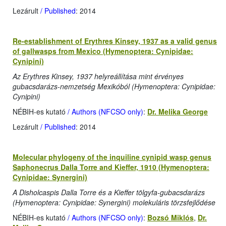
Lezárult
/ Published
: 2014
Re-establishment of Erythres Kinsey, 1937 as a valid genus
of gallwasps from Mexico (Hymenoptera: Cynipidae:
Cynipini)
Az Erythres Kinsey, 1937 helyreállítása mint érvényes
gubacsdarázs-nemzetség Mexikóból (Hymenoptera: Cynipidae:
Cynipini)
NÉBIH-es kutató
/ Authors (NFCSO only)
:
Dr. Melika George
Lezárult
/ Published
: 2014
Molecular phylogeny of the inquiline cynipid wasp genus
Saphonecrus Dalla Torre and Kieffer, 1910 (Hymenoptera:
Cynipidae: Synergini)
A Disholcaspis Dalla Torre és a Kieffer tölgyfa-gubacsdarázs
(Hymenoptera: Cynipidae: Synergini) molekuláris törzsfejlődése
NÉBIH-es kutató
/ Authors (NFCSO only)
:
Bozsó Miklós
,
Dr.