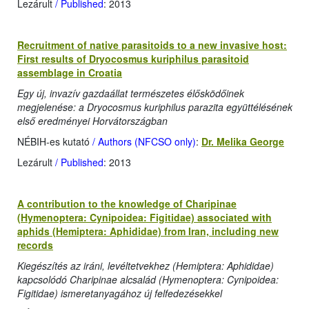
Lezárult
/ Published
: 2013
Recruitment of native parasitoids to a new invasive host:
First results of Dryocosmus kuriphilus parasitoid
assemblage in Croatia
Egy új, invazív gazdaállat természetes élősködőinek
megjelenése: a Dryocosmus kuriphilus parazita együttélésének
első eredményei Horvátországban
NÉBIH-es kutató
/ Authors (NFCSO only)
:
Dr. Melika George
Lezárult
/ Published
: 2013
A contribution to the knowledge of Charipinae
(Hymenoptera: Cynipoidea: Figitidae) associated with
aphids (Hemiptera: Aphididae) from Iran, including new
records
Kiegészítés az iráni, levéltetvekhez (Hemiptera: Aphididae)
kapcsolódó Charipinae alcsalád (Hymenoptera: Cynipoidea:
Figitidae) ismeretanyagához új felfedezésekkel