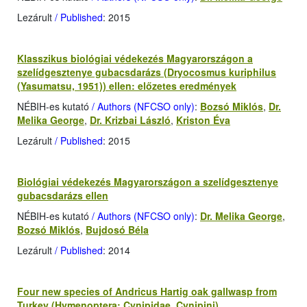
Lezárult
/ Published
: 2015
Klasszikus biológiai védekezés Magyarországon a
szelídgesztenye gubacsdarázs (Dryocosmus kuriphilus
(Yasumatsu, 1951)) ellen: előzetes eredmények
NÉBIH-es kutató
/ Authors (NFCSO only)
:
Bozsó Miklós
,
Dr.
Melika George
,
Dr. Krizbai László
,
Kriston Éva
Lezárult
/ Published
: 2015
Biológiai védekezés Magyarországon a szelídgesztenye
gubacsdarázs ellen
NÉBIH-es kutató
/ Authors (NFCSO only)
:
Dr. Melika George
,
Bozsó Miklós
,
Bujdosó Béla
Lezárult
/ Published
: 2014
Four new species of Andricus Hartig oak gallwasp from
Turkey (Hymenoptera: Cynipidae, Cynipini)