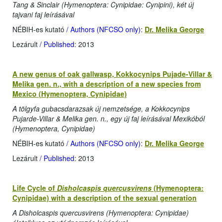
Tang & Sinclair (Hymenoptera: Cynipidae: Cynipini), két új
tajvani faj leírásával
NÉBIH-es kutató
/ Authors (NFCSO only)
:
Dr. Melika George
Lezárult
/ Published
: 2013
A new genus of oak gallwasp, Kokkocynips Pujade-Villar &
Melika gen. n., with a description of a new species from
Mexico (Hymenoptera, Cynipidae)
A tölgyfa gubacsdarazsak új nemzetsége, a Kokkocynips
Pujarde-Villar & Melika gen. n., egy új faj leírásával Mexikóból
(Hymenoptera, Cynipidae)
NÉBIH-es kutató
/ Authors (NFCSO only)
:
Dr. Melika George
Lezárult
/ Published
: 2013
Life Cycle of
Disholcaspis quercusvirens
(Hymenoptera:
Cynipidae) with a description of the sexual generation
A Disholcaspis quercusvirens (Hymenoptera: Cynipidae)