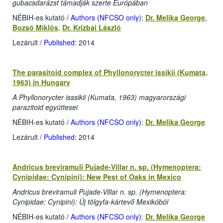
gubacsdarázst támadják szerte Európában
NÉBIH-es kutató
/ Authors (NFCSO only)
:
Dr. Melika George
,
Bozsó Miklós
,
Dr. Krizbai László
Lezárult
/ Published
: 2014
The parasitoid complex of Phyllonorycter issikii (Kumata,
1963) in Hungary
A Phyllonorycter isssikii (Kumata, 1963) magyarországi
parazitoid együttesei
NÉBIH-es kutató
/ Authors (NFCSO only)
:
Dr. Melika George
Lezárult
/ Published
: 2014
Andricus breviramuli Pujade-Villar n. sp. (Hymenoptera:
Cynipidae: Cynipini): New Pest of Oaks in Mexico
Andricus breviramuli Pujade-Villar n. sp. (Hymenoptera:
Cynipidae: Cynipini): Új tölgyfa-kártevő Mexikóból
NÉBIH-es kutató
/ Authors (NFCSO only)
:
Dr. Melika George