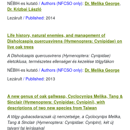
NÉBIH-es kutató
/ Authors (NFCSO only)
:
Dr. Melika George
,
Dr. Krizbai László
Lezárult
/ Published
: 2014
Life history, natural enemies, and management of
Disholcaspis quercusvirens (Hymenoptera: Cynipidae) on
live oak trees
A Disholcaspis quercusvirens (Hymenoptera: Cynipidae)
életciklusa, természetes ellenségei és kezelése tölgyfákon
NÉBIH-es kutató
/ Authors (NFCSO only)
:
Dr. Melika George
Lezárult
/ Published
: 2013
A new genus of oak gallwasp, Cyclocynips Melika, Tang &
Sinclair (Hymenoptera: Cynipidae: Cynipini), with
descriptions of two new species from Taiwan
A tölgy-gubacsdarazsak új nemzetsége, a Cyclocynips Melika,
Tang & Sinclair (Hymenoptera: Cynipidae: Cynipini), két új
tajvani faj leírásaival