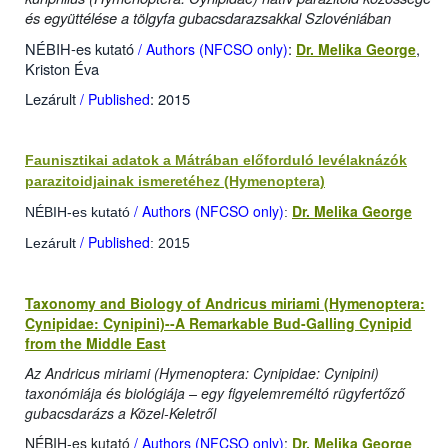
és együttélése a tölgyfa gubacsdarazsakkal Szlovéniában
NÉBIH-es kutató
:
,
/ Authors (NFCSO only)
Dr. Melika George
Kriston Éva
Lezárult
: 2015
/ Published
Faunisztikai adatok a Mátrában előforduló levélaknázók
parazitoidjainak ismeretéhez (Hymenoptera)
/ Authors (NFCSO only)
Dr. Melika George
NÉBIH-es kutató
:
/ Published
Lezárult
: 2015
Taxonomy and Biology of Andricus miriami (Hymenoptera:
Cynipidae: Cynipini)--A Remarkable Bud-Galling Cynipid
from the Middle East
Az Andricus miriami
(Hymenoptera: Cynipidae: Cynipini)
taxonómiája és biológiája –
egy figyelemreméltó rügyfertőző
gubacsdarázs a Közel-Keletről
NÉBIH-es kutató
/ Authors (NFCSO only)
:
Dr. Melika George