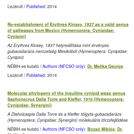
Lezárult
/ Published
: 2014
Re-establishment of Erythres Kinsey, 1937 as a valid genus
of gallwasps from Mexico (Hymenoptera: Cynipidae:
Cynipini)
Az Erythres Kinsey, 1937 helyreállítása mint érvényes
gubacsdarázs-nemzetség Mexikóból (Hymenoptera: Cynipidae:
Cynipini)
NÉBIH-es kutató
/ Authors (NFCSO only)
:
Dr. Melika George
Lezárult
/ Published
: 2014
Molecular phylogeny of the inquiline cynipid wasp genus
Saphonecrus Dalla Torre and Kieffer, 1910 (Hymenoptera:
Cynipidae: Synergini)
A Disholcaspis Dalla Torre és a Kieffer tölgyfa-gubacsdarázs
(Hymenoptera: Cynipidae: Synergini) molekuláris törzsfejlődése
NÉBIH-es kutató
/ Authors (NFCSO only)
:
Bozsó Miklós
,
Dr.