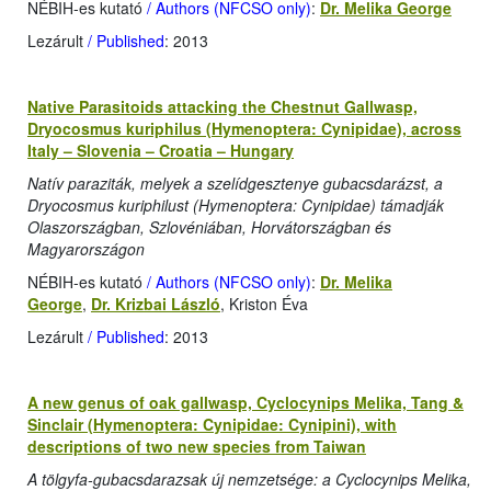
NÉBIH-es kutató
/ Authors (NFCSO only)
:
Dr. Melika George
Lezárult
/ Published
: 2013
Native Parasitoids attacking the Chestnut Gallwasp,
Dryocosmus kuriphilus (Hymenoptera: Cynipidae), across
Italy – Slovenia – Croatia – Hungary
Natív paraziták, melyek a szelídgesztenye gubacsdarázst, a
Dryocosmus kuriphilust (Hymenoptera: Cynipidae) támadják
Olaszországban, Szlovéniában, Horvátországban és
Magyarországon
NÉBIH-es kutató
/ Authors (NFCSO only)
:
Dr. Melika
George
,
Dr. Krizbai László
, Kriston Éva
Lezárult
/ Published
: 2013
A new genus of oak gallwasp, Cyclocynips Melika, Tang &
Sinclair (Hymenoptera: Cynipidae: Cynipini), with
descriptions of two new species from Taiwan
A tölgyfa-gubacsdarazsak új nemzetsége: a Cyclocynips Melika,