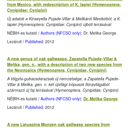
from Mexico, with redescription of K. lapiei (Hymenoptera:
Cynipidae: Cynipini)
Új adatok a Kinseyella Pujade-Villar & Melikáról Mexikóból, a K.
lapiei (Hymenoptera: Cynipidae: Cynipini) újbóli leírásával
NÉBIH-es kutató
/ Authors (NFCSO only)
: Dr. Melika George
Lezárult
/ Published
: 2012
A new genus of oak gallwasps, Zapatella Pujade-Villar &
Melika, gen. n., with a description of two new species from
the Neotropics (Hymenoptera, Cynipidae, Cynipini)
A tölgyfa-gubacsdarazsak új nemzetsége, a Zapatella Pujade-
Villar & Melika, gen. n. két újvilági trópusok flóravilágából
származó új faj leírásával (Hymenoptera, Cynipidae, Cynipini)
NÉBIH-es kutató
/ Authors (NFCSO only)
:
Dr. Melika George
Lezárult
/ Published
: 2012
A new Latuspina Monzen oak gallwasp species from