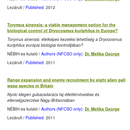
Lezárult
/ Published
: 2012
Torymus sinensis: a viable management option for the
biological control of Dryocosmus kuriphilus in Europe?
Torymus sinensis: életképes kezelési lehetőség a Dryocosmus
kuriphilus európai biológiai kontrolljában?
NÉBIH-es kutató
/ Authors (NFCSO only)
:
Dr. Melika George
Lezárult
/ Published
: 2011
Range expansion and enemy recruitment by eight alien gall
wasp species in Britain
Nyolc idegen gubacsdarázs faj éllettérnövelése és
ellenségszerzése Nagy-Britanniában
NÉBIH-es kutató
/ Authors (NFCSO only)
:
Dr. Melika George
Lezárult
/ Published
: 2011