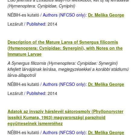
(Hymenoptera: Cynipidae, Cynipini)
NÉBIH-es kutató
/ Authors (NFCSO only)
:
Dr. Melika George
Lezárult
/ Published
: 2014
Description of the Mature Larva of Synergus filicornis
(Hymenoptera: Cynipidae: Synergini), with Notes on the
Immature Larvae
A Synergus filicornis (Hymenoptera: Cynipidae: Synergini)
kifejlett lárvájának leírása, megjegyzésekkel a korábbi stádiumú
lárva-állapotról
NÉBIH-es kutató
/ Authors (NFCSO only)
:
Dr. Melika George
Lezárult
/ Published
: 2014
Adatok az invazív hárslevél sátorosmoly (Phyllonorycter
isssikii Kumata, 1963) magyarországi parazitoid
együtteseinek ismeretéhez
NÉBIH-es kutató
/ Authors (NFCSO only)
:
Dr. Melika George