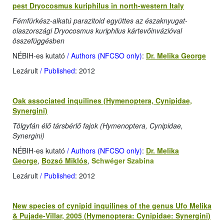
pest Dryocosmus kuriphilus in north-western Italy
Fémfürkész-alkatú parazitoid együttes az északnyugat-
olaszországi Dryocosmus kuriphilus kártevőinvázióval
összefüggésben
NÉBIH-es kutató
/ Authors (NFCSO only)
:
Dr. Melika George
Lezárult
/ Published
: 2012
Oak associated inquilines (Hymenoptera, Cynipidae,
Synergini)
Tölgyfán élő társbérlő fajok (Hymenoptera, Cynipidae,
Synergini)
NÉBIH-es kutató
/ Authors (NFCSO only)
:
Dr. Melika
George
,
Bozsó Miklós
,
Schwéger Szabina
Lezárult
/ Published
: 2012
New species of cynipid inquilines of the genus Ufo Melika
& Pujade-Villar, 2005 (Hymenoptera: Cynipidae: Synergini)