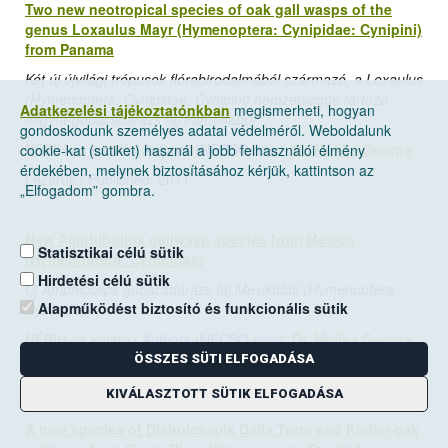
Two new neotropical species of oak gall wasps of the
genus Loxaulus Mayr (Hymenoptera: Cynipidae: Cynipini)
from Panama
Két új újvilági trópusok flórabirodalmából származó, a Loxaulus
(Hymenoptera: Cynipidae: Cynipini) nemzetségbe tartozó
Adatkezelési tájékoztatónkban
megismerheti, hogyan
tölgyfa-gubacsdarázs faj Panamából
gondoskodunk személyes adatai védelméről. Weboldalunk
NÉBIH-es kutató
/ Authors (NFCSO only)
:
Dr. Melika George
cookie-kat (sütiket) használ a jobb felhasználói élmény
érdekében, melynek biztosításához kérjük, kattintson az
Lezárult
/ Published
: 2011
„Elfogadom” gombra.
New Amphibolips gallwasp species from Mexico
Statisztikai célú sütik
(Hymenoptera: Cynipidae)
Hirdetési célú sütik
Új Amphibolips gubacsdarázs faj Mexikóból (Hymenoptera:
Alapműködést biztosító és funkcionális sütik
Cynipidae)
NÉBIH-es kutató
/ Authors (NFCSO only)
:
Dr. Melika George
ÖSSZES SÜTI ELFOGADÁSA
Lezárult
/ Published
: 2011
KIVÁLASZTOTT SÜTIK ELFOGADÁSA
A new species of Disholcaspis Dalla Torre and Kieffer oak