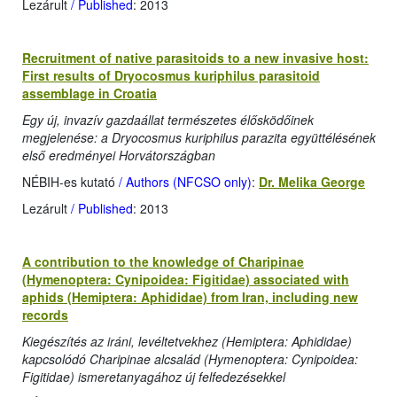
Lezárult
/ Published
: 2013
Recruitment of native parasitoids to a new invasive host:
First results of Dryocosmus kuriphilus parasitoid
assemblage in Croatia
Egy új, invazív gazdaállat természetes élősködőinek
megjelenése: a Dryocosmus kuriphilus parazita együttélésének
első eredményei Horvátországban
NÉBIH-es kutató
/ Authors (NFCSO only)
:
Dr. Melika George
Lezárult
/ Published
: 2013
A contribution to the knowledge of Charipinae
(Hymenoptera: Cynipoidea: Figitidae) associated with
aphids (Hemiptera: Aphididae) from Iran, including new
records
Kiegészítés az iráni, levéltetvekhez (Hemiptera: Aphididae)
kapcsolódó Charipinae alcsalád (Hymenoptera: Cynipoidea:
Figitidae) ismeretanyagához új felfedezésekkel