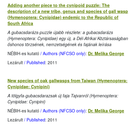
Adding another piece to the cynipoid puzzle: The
description of a new tribe, genus and species of gall wasp
(Hymenoptera: Cynipidae) endemic to the Republic of
South Africa
A gubacsdarázs-puzzle újabb részlete: a gubacsdarázs
(Hymenoptera: Cynipidae) egy új, a Dél-Afrikai Köztársaságban
őshonos törzsének, nemzetségének és fajának leírása
NÉBIH-es kutató
/ Authors (NFCSO only)
:
Dr. Melika George
Lezárult
/ Published
: 2011
New species of oak gallwasps from Taiwan (Hymenoptera:
Cynipidae: Cynipini)
A tölgyfa-gubacsdarazsak új faja Tajvanról (Hymenoptera:
Cynipidae: Cynipini)
NÉBIH-es kutató
/ Authors (NFCSO only)
:
Dr. Melika George
Lezárult
/ Published
: 2011