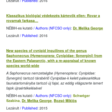
Lezárult
/ Published
: 2016
Klasszikus biológiai védekezés kártevők ellen: Rovar a
rovarnak farkasa…
NÉBIH-es kutató
/ Authors (NFCSO only)
:
Dr. Melika George
Lezárult
/ Published
: 2016
New species of cynipid inquilines of the genus
Saphonecrus (Hymenoptera: Cynipidae: Synergini) from
the Eastern Palaearctic, with a re-appraisal of known
species world-wide
A Saphonecrus nemzetségbe (Hymenoptera: Cynipidae:
Synergini) tartozó társbérlő Cynipidae-k keleti paleoarktikus
faunatartományba tartozó új fajai, az eddig világszerte ismert
fajok újraértékelésével
NÉBIH-es kutató
/ Authors (NFCSO only)
:
Schwéger
Szabina
,
Dr. Melika George
,
Bozsó Miklós
Lezárult
/ Published
: 2015