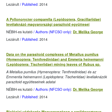
Lezárult
/ Published
: 2014
A Pyllonorycter comparella (Lepidoptera, Gracillariidae)
levélaknázó magyarországi parazitoid együttesei
NÉBIH-es kutató
/ Authors (NFCSO only)
:
Dr. Melika George
Lezárult
/ Published
: 2014
Data on the parasitoid complexes of Metallus pumilus
(Hymenoptera: Tenthredinidae) and Emmetia heinemanni
(Lepidoptera: Tischeriidae) mining leaves of Rubus sp.
A Metallus pumilus (Hymenoptera: Tenthredinidae) és az
Emmentia heinemanni (Lepidoptera: Tischeriidae) levélaknázók
parazitoid együtteseinek adatai
NÉBIH-es kutató
/ Authors (NFCSO only)
:
Dr. Melika George
Lezárult
/ Published
: 2014
Biológiai védekezés Magyarországon a szelídgesztenye