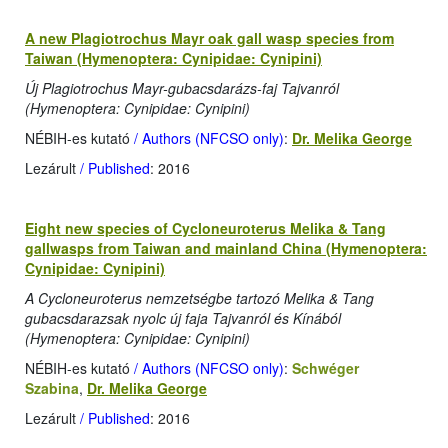
A new Plagiotrochus Mayr oak gall wasp species from
Taiwan (Hymenoptera: Cynipidae: Cynipini)
Új Plagiotrochus Mayr-gubacsdarázs-faj Tajvanról
(Hymenoptera: Cynipidae: Cynipini)
NÉBIH-es kutató
/ Authors (NFCSO only)
:
Dr. Melika George
Lezárult
/ Published
: 2016
Eight new species of Cycloneuroterus Melika & Tang
gallwasps from Taiwan and mainland China (Hymenoptera:
Cynipidae: Cynipini)
A Cycloneuroterus nemzetségbe tartozó Melika & Tang
gubacsdarazsak nyolc új faja Tajvanról és Kínából
(Hymenoptera: Cynipidae: Cynipini)
NÉBIH-es kutató
/ Authors (NFCSO only)
:
Schwéger
Szabina
,
Dr. Melika George
Lezárult
/ Published
: 2016