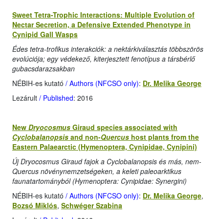
Sweet Tetra-Trophic Interactions: Multiple Evolution of
Nectar Secretion, a Defensive Extended Phenotype in
Cynipid Gall Wasps
Édes tetra-trofikus interakciók: a nektárkiválasztás többszörös
evolúciója; egy védekező, kiterjesztett fenotípus a társbérlő
gubacsdarazsakban
NÉBIH-es kutató
/ Authors (NFCSO only)
:
Dr. Melika George
Lezárult
/ Published
: 2016
New
Dryocosmus
Giraud species associated with
Cyclobalanopsis
and non-
Quercus
host plants from the
Eastern Palaearctic (Hymenoptera, Cynipidae, Cynipini)
Új Dryocosmus Giraud fajok a Cyclobalanopsis és más, nem-
Quercus növénynemzetségeken, a
keleti paleoarktikus
faunatartományból (Hymenoptera: Cynipidae: Synergini)
NÉBIH-es kutató
/ Authors (NFCSO only)
:
Dr. Melika George
,
Bozsó Miklós
,
Schwéger Szabina