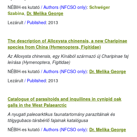
NÉBIH-es kutató
/ Authors (NFCSO only)
:
Schwéger
Szabina
,
Dr. Melika George
Lezárult
/ Published
: 2013
The description of Alloxysta chinensis, a new Charipinae
species from China (Hymenoptera, Figitidae)
Az Alloxysta chinensis, egy Kínából származó új Charipinae faj
leírása (Hymenoptera, Figitidae)
NÉBIH-es kutató
/ Authors (NFCSO only)
:
Dr. Melika George
Lezárult
/ Published
: 2013
Catalogue of parasitoids and inquilines in cynipid oak
galls in the West Palaearctic
A nyugati paleoarktikus faunatartomány parazitáinak és
tölgygubacs-társbérlő fajainak katalógusa
NÉBIH-es kutató
/ Authors (NFCSO only)
:
Dr. Melika George