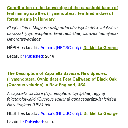
Contribution to the knowledge of the parasitoid fauna of
leaf mining sawflies (Hymenoptera: Tenthredinidae) of
forest plants in Hungary
Kiegészítés a Magyarország erdei növényein élő levélaknázó
darazsak (Hymenoptera: Tenthredinidae) parazita faunájának
ismeretanyagához
NÉBIH-es kutató
/ Authors (NFCSO only)
:
Dr. Melika George
Lezárult
/ Published
: 2016
The Description of Zapatella davisae, New Species,
(Hymenoptera: Cynipidae) a Pest Gallwasp of Black Oak
(Quercus velutina) in New England, USA
A Zapatella davisae (Hymenoptera: Cynipidae), egy új
feketetölgy-lakó (Quercus velutina) gubacsdarázs-faj leírása
New England (USA)-ből
NÉBIH-es kutató
/ Authors (NFCSO only)
:
Dr. Melika George
Lezárult
/ Published
: 2016