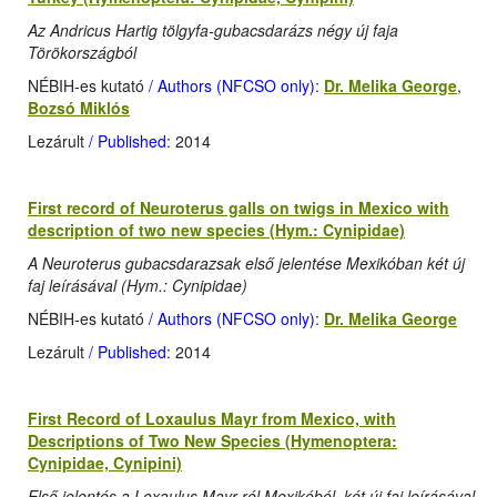
Az Andricus Hartig tölgyfa-gubacsdarázs négy új faja
Törökországból
NÉBIH-es kutató
/ Authors (NFCSO only)
:
Dr. Melika George
,
Bozsó Miklós
Lezárult
/ Published
: 2014
First record of Neuroterus galls on twigs in Mexico with
description of two new species (Hym.: Cynipidae)
A Neuroterus gubacsdarazsak első jelentése Mexikóban két új
faj leírásával (Hym.: Cynipidae)
NÉBIH-es kutató
/ Authors (NFCSO only)
:
Dr. Melika George
Lezárult
/ Published
: 2014
First Record of Loxaulus Mayr from Mexico, with
Descriptions of Two New Species (Hymenoptera:
Cynipidae, Cynipini)
Első jelentés a Loxaulus Mayr-ról Mexikóból, két új faj leírásával