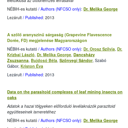
életciklusa az utódnemzés leírásával
NÉBIH-es kutató
/ Authors (NFCSO only)
:
Dr. Melika George
Lezárult
/ Published
: 2013
A szőlő aranyszínű sárgaság (Grapevine Flavescence
Dorée, FD) megjelenése Magyarországon
NÉBIH-es kutató
/ Authors (NFCSO only)
:
Dr. Orosz Szilvia
,
Dr.
Krizbai László
,
Dr. Melika George
,
Dancsházy
Zsuzsanna
,
Bujdosó Béla
,
Szőnyegi Sándor
, Szabó
Gábor,
Kriston Éva
Lezárult
/ Published
: 2013
Data on the parasitoid complexes of leaf mining insects on
oaks
Adatok a hazai tölgyeken előforduló levélaknázók parazitoid
együtteseinek ismeretéhez
NÉBIH-es kutató
/ Authors (NFCSO only)
:
Dr. Melika George