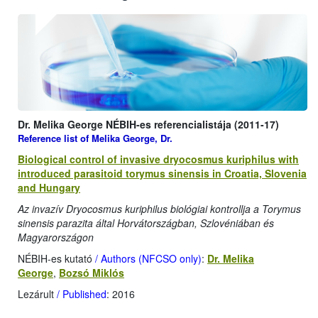
Dr. Melika George NÉBIH-es referencialistája (2011-17)
Reference list of Melika George, Dr.
Biological control of invasive dryocosmus kuriphilus with
introduced parasitoid torymus sinensis in Croatia, Slovenia
and Hungary
Az invazív Dryocosmus kuriphilus biológiai kontrollja a Torymus
sinensis parazita által Horvátországban, Szlovéniában és
Magyarországon
NÉBIH-es kutató
/ Authors (NFCSO only)
:
Dr. Melika
George
,
Bozsó Miklós
Lezárult
/ Published
: 2016