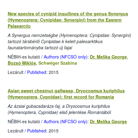
New species of cynipid inquilines of the genus Synergus
(Hymenoptera: Cynipidae: Synergini) from the Eastern
Palaearctic
A Synergus nemzetségbe (Hymenoptera: Cynipidae: Synergini)
tartozó társbérlő Cynipidae-k keleti paleoarktikus
faunatartományba tartozó új fajai
NÉBIH-es kutató
/ Authors (NFCSO only)
:
Dr. Melika George
,
Bozsó Miklós
,
Schwéger Szabina
Lezárult
/ Published
: 2015
Asian sweet chestnut gallwasp, Dryocosmus kuriphilus
(Hymenoptera, Cypnidae): first record for Romania
Az ázsiai gubacsdarázs-faj, a Dryocosmus kuriphilus
(Hymenoptera, Cypnidae) első jelentése Romániából
NÉBIH-es kutató
/ Authors (NFCSO only)
:
Dr. Melika George
Lezárult
/ Published
: 2015