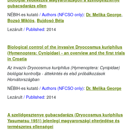
gubacsdarázs ellen
NÉBIH-es kutató
/ Authors (NFCSO only)
:
Dr. Melika George
,
Bozsó Miklós
,
Bujdosó Béla
Lezárult
/ Published
: 2014
Biological control of the invasive Dryocosmus kuriphilus
(Hymenoptera: Cynipidae) - an overview and the first trials
in Croatia
Az invazív Dryocosmus kuriphilus (Hymenoptera: Cynipidae)
biológiai kontrollja - áttekintés és első próbálkozások
Horvátországban
NÉBIH-es kutató
/ Authors (NFCSO only)
:
Dr. Melika George
Lezárult
/ Published
: 2014
A szelídgesztenye gubacsdarázs (Dryocosmus kuriphilus
Yasumatsu 1951) jelenlegi magyarországi elterjedése és
természetes ellenségei