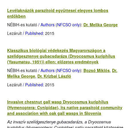
Levélaknázók parazitoid együttesei elegyes lombos
erdőkben
NÉBIH-es kutató
/ Authors (NFCSO only)
:
Dr. Melika George
Lezárult
/ Published
: 2015
Klasszikus biológiai védekezés Magyarországon a
szelídgesztenye gubacsdarázs (Dryocosmus kuriphilus
(Yasumatsu, 1951)) ellen: előzetes eredmények
NÉBIH-es kutató
/ Authors (NFCSO only)
:
Bozsó Miklós
,
Dr.
Melika George
,
Dr. Krizbai László
Lezárult
/ Published
: 2015
Invasive chestnut gall wasp Dryocosmus kuriphilus
(Hymenoptera: Cynipidae), its native parasitoid community
and association with oak gall wasps in Slovenia
Az invazív szelídgesztenye gubacsdarázs, a Dryocosmus
kuriphilus (Hymenoptera: Cynipidae) natív parazitoid közössége