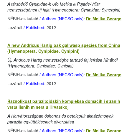
A társbérlő Cynipidae-k Ufo Melika & Pujade-Villar
nemzetségének új fajai (Hymenoptera: Cynipidae: Synergini)
NÉBIH-es kutató
/ Authors (NFCSO only)
:
Dr. Melika George
Lezárult
/ Published
: 2012
A new Andricus Hartig oak gallwasp species from China
(Hymenoptera: Cynipidae: Cynipini)
Új, Andricus Hartig nemzetségbe tartozó faj leírása Kínából
(Hymenoptera: Cynipidae: Cynipini)
NÉBIH-es kutató
/ Authors (NFCSO only)
:
Dr. Melika George
Lezárult
/ Published
: 2012
Raznolikost parazitoidskih kompleksa domaćih i stranih
vrsta lisnih minera u Hrvatskoj
A Horvátországban őshonos és betelepült aknázómolyok
parazita együttéléseinek diverzitása
NÉBIH-es kutató
/ Authors (NFCSO only)
:
Dr. Melika George