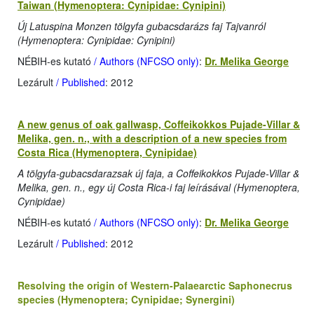
Taiwan (Hymenoptera: Cynipidae: Cynipini)
Új Latuspina Monzen tölgyfa gubacsdarázs faj Tajvanról
(Hymenoptera: Cynipidae: Cynipini)
NÉBIH-es kutató
/ Authors (NFCSO only)
:
Dr. Melika George
Lezárult
/ Published
: 2012
A new genus of oak gallwasp, Coffeikokkos Pujade-Villar &
Melika, gen. n., with a description of a new species from
Costa Rica (Hymenoptera, Cynipidae)
A tölgyfa-gubacsdarazsak új faja, a Coffeikokkos Pujade-Villar &
Melika, gen. n., egy új Costa Rica-i faj leírásával (Hymenoptera,
Cynipidae)
NÉBIH-es kutató
/ Authors (NFCSO only)
:
Dr. Melika George
Lezárult
/ Published
: 2012
Resolving the origin of Western-Palaearctic Saphonecrus
species (Hymenoptera; Cynipidae; Synergini)