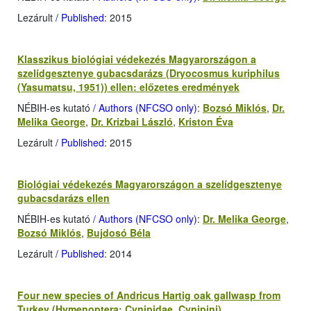
Lezárult
/ Published
: 2015
Klasszikus biológiai védekezés Magyarországon a
szelídgesztenye gubacsdarázs (Dryocosmus kuriphilus
(Yasumatsu, 1951)) ellen: előzetes eredmények
NÉBIH-es kutató
/ Authors (NFCSO only)
:
Bozsó Miklós
,
Dr.
Melika George
,
Dr. Krizbai László
,
Kriston Éva
Lezárult
/ Published
: 2015
Biológiai védekezés Magyarországon a szelídgesztenye
gubacsdarázs ellen
NÉBIH-es kutató
/ Authors (NFCSO only)
:
Dr. Melika George
,
Bozsó Miklós
,
Bujdosó Béla
Lezárult
/ Published
: 2014
Four new species of Andricus Hartig oak gallwasp from
Turkey (Hymenoptera: Cynipidae, Cynipini)