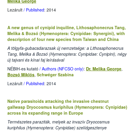
Melika George
Lezárult
/ Published
: 2014
A new genus of cynipid inquiline, Lithosaphonecrus Tang,
Melika & Bozsó (Hymenoptera: Cynipidae: Synergini), with
description of four new species from Taiwan and China
A tölgyfa-gubacsdarazsak új nemzetsége: a Lithosaphonecrus
Tang, Melika & Bozsó (Hymenoptera: Cynipidae: Cynipini), négy
új tajvani és kínai faj leírásával
NÉBIH-es kutató
/ Authors (NFCSO only)
:
Dr. Melika George
,
Bozsó Miklós
,
Schwéger Szabina
Lezárult
/ Published
: 2014
Native parasitoids attacking the invasive chestnut
gallwasp Dryocosmus kuriphilus (Hymenoptera: Cynipidae)
across its expanding range in Europe
Természetes paraziták, melyek az invazív Dryocosmus
kuriphilus (Hymenoptera: Cynipidae) szelídgesztenye