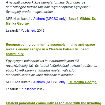
A nyugati paleoarktikus faunatartomány Saphonecrus
nemzetségbe tartozó fajainak (Hymenoptera; Cynipidae;
Synergini) eredet-megismerése
NÉBIH-es kutató
/ Authors (NFCSO only)
:
Bozsó Miklós
,
Dr.
Melika George
Lezárult
/ Published
: 2012
Reconstructing community assembly in time and space
reveals enemy escape in a Western Palearctic insect
community
Egy nyugati paleoarktikus faunatartományban élő
rovarközösség idő- és térbeli felépítésének rekonstruálása és
ebből következően a támadás esetén választott
menekülőútvonalak választásának felderítése
NÉBIH-es kutató
/ Authors (NFCSO only)
:
Dr. Melika George
Lezárult
/ Published
: 2012
Chalcid parasitoid community associated with the invading