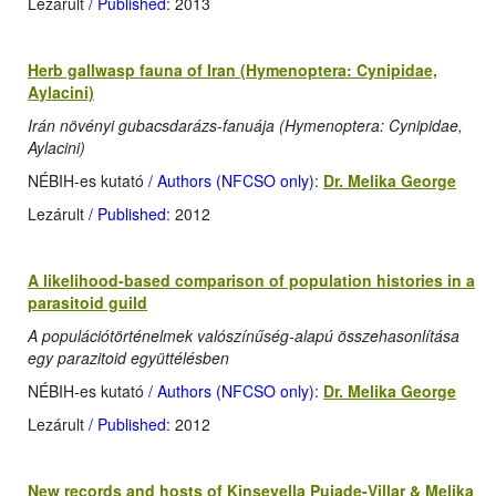
Lezárult
/ Published
: 2013
Herb gallwasp fauna of Iran (Hymenoptera: Cynipidae,
Aylacini)
Irán növényi gubacsdarázs-fanuája (Hymenoptera: Cynipidae,
Aylacini)
NÉBIH-es kutató
/ Authors (NFCSO only)
:
Dr. Melika George
Lezárult
/ Published
: 2012
A likelihood-based comparison of population histories in a
parasitoid guild
A populációtörténelmek valószínűség-alapú összehasonlítása
egy parazitoid együttélésben
NÉBIH-es kutató
/ Authors (NFCSO only)
:
Dr. Melika George
Lezárult
/ Published
: 2012
New records and hosts of Kinseyella Pujade-Villar & Melika