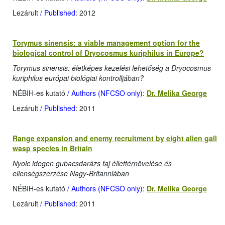
Lezárult
/ Published
: 2012
Torymus sinensis: a viable management option for the
biological control of Dryocosmus kuriphilus in Europe?
Torymus sinensis: életképes kezelési lehetőség a Dryocosmus
kuriphilus európai biológiai kontrolljában?
NÉBIH-es kutató
/ Authors (NFCSO only)
:
Dr. Melika George
Lezárult
/ Published
: 2011
Range expansion and enemy recruitment by eight alien gall
wasp species in Britain
Nyolc idegen gubacsdarázs faj éllettérnövelése és
ellenségszerzése Nagy-Britanniában
NÉBIH-es kutató
/ Authors (NFCSO only)
:
Dr. Melika George
Lezárult
/ Published
: 2011