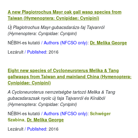
A new Plagiotrochus Mayr oak gall wasp species from
Taiwan (Hymenoptera: Cynipidae: Cynipini)
Új Plagiotrochus Mayr-gubacsdarázs-faj Tajvanról
(Hymenoptera: Cynipidae: Cynipini)
NÉBIH-es kutató
/ Authors (NFCSO only)
:
Dr. Melika George
Lezárult
/ Published
: 2016
Eight new species of Cycloneuroterus Melika & Tang
gallwasps from Taiwan and mainland China (Hymenoptera:
Cynipidae: Cynipini)
A Cycloneuroterus nemzetségbe tartozó Melika & Tang
gubacsdarazsak nyolc új faja Tajvanról és Kínából
(Hymenoptera: Cynipidae: Cynipini)
NÉBIH-es kutató
/ Authors (NFCSO only)
:
Schwéger
Szabina
,
Dr. Melika George
Lezárult
/ Published
: 2016