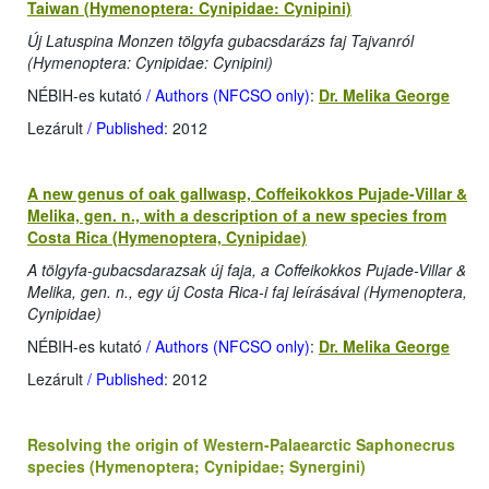
Taiwan (Hymenoptera: Cynipidae: Cynipini)
Új Latuspina Monzen tölgyfa gubacsdarázs faj Tajvanról
(Hymenoptera: Cynipidae: Cynipini)
NÉBIH-es kutató
/ Authors (NFCSO only)
:
Dr. Melika George
Lezárult
/ Published
: 2012
A new genus of oak gallwasp, Coffeikokkos Pujade-Villar &
Melika, gen. n., with a description of a new species from
Costa Rica (Hymenoptera, Cynipidae)
A tölgyfa-gubacsdarazsak új faja, a Coffeikokkos Pujade-Villar &
Melika, gen. n., egy új Costa Rica-i faj leírásával (Hymenoptera,
Cynipidae)
NÉBIH-es kutató
/ Authors (NFCSO only)
:
Dr. Melika George
Lezárult
/ Published
: 2012
Resolving the origin of Western-Palaearctic Saphonecrus
species (Hymenoptera; Cynipidae; Synergini)