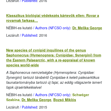
Lezárult
/ Published
: 2016
Klasszikus biológiai védekezés kártevők ellen: Rovar a
rovarnak farkasa…
NÉBIH-es kutató
/ Authors (NFCSO only)
:
Dr. Melika George
Lezárult
/ Published
: 2016
New species of cynipid inquilines of the genus
Saphonecrus (Hymenoptera: Cynipidae: Synergini) from
the Eastern Palaearctic, with a re-appraisal of known
species world-wide
A Saphonecrus nemzetségbe (Hymenoptera: Cynipidae:
Synergini) tartozó társbérlő Cynipidae-k keleti paleoarktikus
faunatartományba tartozó új fajai, az eddig világszerte ismert
fajok újraértékelésével
NÉBIH-es kutató
/ Authors (NFCSO only)
:
Schwéger
Szabina
,
Dr. Melika George
,
Bozsó Miklós
Lezárult
/ Published
: 2015