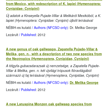
from Mexico, with redescription of K. lapiei (Hymenoptera:
Cynipidae: Cynipini)
Új adatok a Kinseyella Pujade-Villar & Melikáról Mexikóból, a K.
lapiei (Hymenoptera: Cynipidae: Cynipini) újbóli leírásával
NÉBIH-es kutató
/ Authors (NFCSO only)
: Dr. Melika George
Lezárult
/ Published
: 2012
A new genus of oak gallwasps, Zapatella Pujade-Villar &
Melika, gen. n., with a description of two new species from
the Neotropics (Hymenoptera, Cynipidae, Cynipini)
A tölgyfa-gubacsdarazsak új nemzetsége, a Zapatella Pujade-
Villar & Melika, gen. n. két újvilági trópusok flóravilágából
származó új faj leírásával (Hymenoptera, Cynipidae, Cynipini)
NÉBIH-es kutató
/ Authors (NFCSO only)
:
Dr. Melika George
Lezárult
/ Published
: 2012
A new Latuspina Monzen oak gallwasp species from