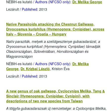
NÉBIH-es kutató
/ Authors (NFCSO only)
:
Dr. Melika George
Lezárult
/ Published
: 2013
Native Parasitoids attacking the Chestnut Gallwasp,
Dryocosmus kuriphilus (Hymenoptera: Cynipidae), across
Italy – Slovenia – Croatia – Hungary
Natív paraziták, melyek a szelídgesztenye gubacsdarázst, a
Dryocosmus kuriphilust (Hymenoptera: Cynipidae) támadják
Olaszországban, Szlovéniában, Horvátországban és
Magyarországon
NÉBIH-es kutató
/ Authors (NFCSO only)
:
Dr. Melika
George
,
Dr. Krizbai László
, Kriston Éva
Lezárult
/ Published
: 2013
A new genus of oak gallwasp, Cyclocynips Melika, Tang &
Sinclair (Hymenoptera: Cynipidae: Cynipini), with
descriptions of two new species from Taiwan
A tölgyfa-gubacsdarazsak új nemzetsége: a Cyclocynips Melika,