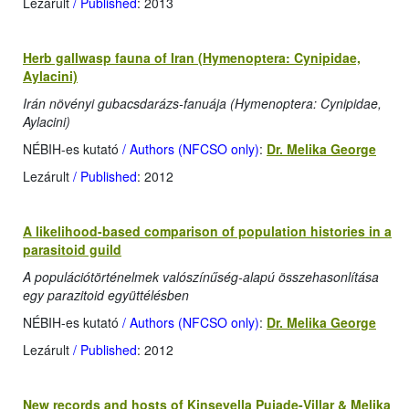
Lezárult
/ Published
: 2013
Herb gallwasp fauna of Iran (Hymenoptera: Cynipidae,
Aylacini)
Irán növényi gubacsdarázs-fanuája (Hymenoptera: Cynipidae,
Aylacini)
NÉBIH-es kutató
/ Authors (NFCSO only)
:
Dr. Melika George
Lezárult
/ Published
: 2012
A likelihood-based comparison of population histories in a
parasitoid guild
A populációtörténelmek valószínűség-alapú összehasonlítása
egy parazitoid együttélésben
NÉBIH-es kutató
/ Authors (NFCSO only)
:
Dr. Melika George
Lezárult
/ Published
: 2012
New records and hosts of Kinseyella Pujade-Villar & Melika