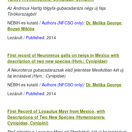
Az Andricus Hartig tölgyfa-gubacsdarázs négy új faja
Törökországból
NÉBIH-es kutató
/ Authors (NFCSO only)
:
Dr. Melika George
,
Bozsó Miklós
Lezárult
/ Published
: 2014
First record of Neuroterus galls on twigs in Mexico with
description of two new species (Hym.: Cynipidae)
A Neuroterus gubacsdarazsak első jelentése Mexikóban két új
faj leírásával (Hym.: Cynipidae)
NÉBIH-es kutató
/ Authors (NFCSO only)
:
Dr. Melika George
Lezárult
/ Published
: 2014
First Record of Loxaulus Mayr from Mexico, with
Descriptions of Two New Species (Hymenoptera:
Cynipidae, Cynipini)
Első jelentés a Loxaulus Mayr-ról Mexikóból, két új faj leírásával