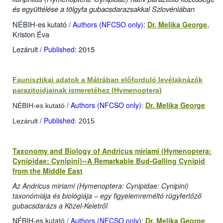
és együttélése a tölgyfa gubacsdarazsakkal Szlovéniában
NÉBIH-es kutató
:
,
/ Authors (NFCSO only)
Dr. Melika George
Kriston Éva
Lezárult
: 2015
/ Published
Faunisztikai adatok a Mátrában előforduló levélaknázók
parazitoidjainak ismeretéhez (Hymenoptera)
/ Authors (NFCSO only)
Dr. Melika George
NÉBIH-es kutató
:
/ Published
Lezárult
: 2015
Taxonomy and Biology of Andricus miriami (Hymenoptera:
Cynipidae: Cynipini)--A Remarkable Bud-Galling Cynipid
from the Middle East
Az Andricus miriami
(Hymenoptera: Cynipidae: Cynipini)
taxonómiája és biológiája –
egy figyelemreméltó rügyfertőző
gubacsdarázs a Közel-Keletről
NÉBIH-es kutató
/ Authors (NFCSO only)
:
Dr. Melika George