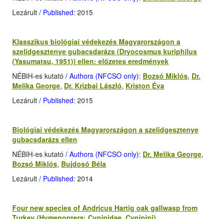
Lezárult
/ Published
: 2015
Klasszikus biológiai védekezés Magyarországon a
szelídgesztenye gubacsdarázs (Dryocosmus kuriphilus
(Yasumatsu, 1951)) ellen: előzetes eredmények
NÉBIH-es kutató
/ Authors (NFCSO only)
:
Bozsó Miklós
,
Dr.
Melika George
,
Dr. Krizbai László
,
Kriston Éva
Lezárult
/ Published
: 2015
Biológiai védekezés Magyarországon a szelídgesztenye
gubacsdarázs ellen
NÉBIH-es kutató
/ Authors (NFCSO only)
:
Dr. Melika George
,
Bozsó Miklós
,
Bujdosó Béla
Lezárult
/ Published
: 2014
Four new species of Andricus Hartig oak gallwasp from
Turkey (Hymenoptera: Cynipidae, Cynipini)