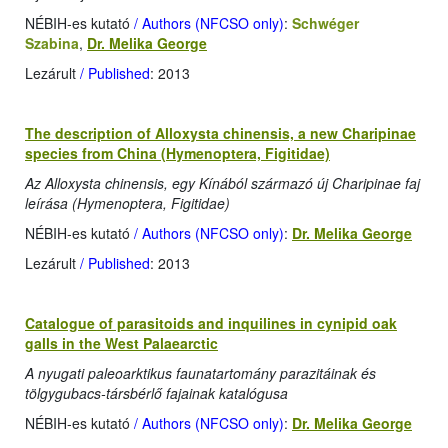
NÉBIH-es kutató
/ Authors (NFCSO only)
:
Schwéger
Szabina
,
Dr. Melika George
Lezárult
/ Published
: 2013
The description of Alloxysta chinensis, a new Charipinae
species from China (Hymenoptera, Figitidae)
Az Alloxysta chinensis, egy Kínából származó új Charipinae faj
leírása (Hymenoptera, Figitidae)
NÉBIH-es kutató
/ Authors (NFCSO only)
:
Dr. Melika George
Lezárult
/ Published
: 2013
Catalogue of parasitoids and inquilines in cynipid oak
galls in the West Palaearctic
A nyugati paleoarktikus faunatartomány parazitáinak és
tölgygubacs-társbérlő fajainak katalógusa
NÉBIH-es kutató
/ Authors (NFCSO only)
:
Dr. Melika George