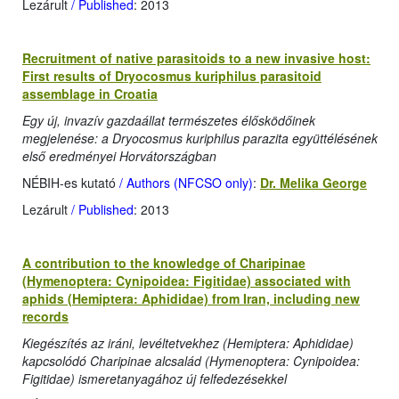
Lezárult
/ Published
: 2013
Recruitment of native parasitoids to a new invasive host:
First results of Dryocosmus kuriphilus parasitoid
assemblage in Croatia
Egy új, invazív gazdaállat természetes élősködőinek
megjelenése: a Dryocosmus kuriphilus parazita együttélésének
első eredményei Horvátországban
NÉBIH-es kutató
/ Authors (NFCSO only)
:
Dr. Melika George
Lezárult
/ Published
: 2013
A contribution to the knowledge of Charipinae
(Hymenoptera: Cynipoidea: Figitidae) associated with
aphids (Hemiptera: Aphididae) from Iran, including new
records
Kiegészítés az iráni, levéltetvekhez (Hemiptera: Aphididae)
kapcsolódó Charipinae alcsalád (Hymenoptera: Cynipoidea:
Figitidae) ismeretanyagához új felfedezésekkel