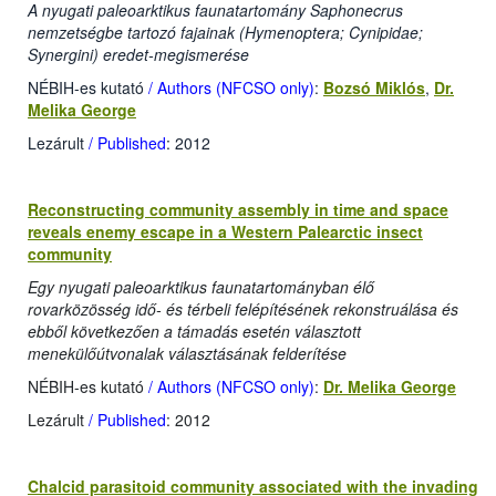
A nyugati paleoarktikus faunatartomány Saphonecrus
nemzetségbe tartozó fajainak (Hymenoptera; Cynipidae;
Synergini) eredet-megismerése
NÉBIH-es kutató
/ Authors (NFCSO only)
:
Bozsó Miklós
,
Dr.
Melika George
Lezárult
/ Published
: 2012
Reconstructing community assembly in time and space
reveals enemy escape in a Western Palearctic insect
community
Egy nyugati paleoarktikus faunatartományban élő
rovarközösség idő- és térbeli felépítésének rekonstruálása és
ebből következően a támadás esetén választott
menekülőútvonalak választásának felderítése
NÉBIH-es kutató
/ Authors (NFCSO only)
:
Dr. Melika George
Lezárult
/ Published
: 2012
Chalcid parasitoid community associated with the invading