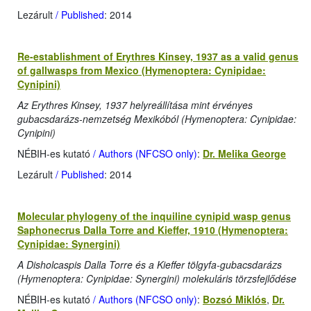
Lezárult
/ Published
: 2014
Re-establishment of Erythres Kinsey, 1937 as a valid genus
of gallwasps from Mexico (Hymenoptera: Cynipidae:
Cynipini)
Az Erythres Kinsey, 1937 helyreállítása mint érvényes
gubacsdarázs-nemzetség Mexikóból (Hymenoptera: Cynipidae:
Cynipini)
NÉBIH-es kutató
/ Authors (NFCSO only)
:
Dr. Melika George
Lezárult
/ Published
: 2014
Molecular phylogeny of the inquiline cynipid wasp genus
Saphonecrus Dalla Torre and Kieffer, 1910 (Hymenoptera:
Cynipidae: Synergini)
A Disholcaspis Dalla Torre és a Kieffer tölgyfa-gubacsdarázs
(Hymenoptera: Cynipidae: Synergini) molekuláris törzsfejlődése
NÉBIH-es kutató
/ Authors (NFCSO only)
:
Bozsó Miklós
,
Dr.