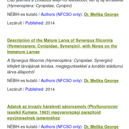
(Hymenoptera: Cynipidae, Cynipini)
NÉBIH-es kutató
/ Authors (NFCSO only)
:
Dr. Melika George
Lezárult
/ Published
: 2014
Description of the Mature Larva of Synergus filicornis
(Hymenoptera: Cynipidae: Synergini), with Notes on the
Immature Larvae
A Synergus filicornis (Hymenoptera: Cynipidae: Synergini)
kifejlett lárvájának leírása, megjegyzésekkel a korábbi stádiumú
lárva-állapotról
NÉBIH-es kutató
/ Authors (NFCSO only)
:
Dr. Melika George
Lezárult
/ Published
: 2014
Adatok az invazív hárslevél sátorosmoly (Phyllonorycter
isssikii Kumata, 1963) magyarországi parazitoid
együtteseinek ismeretéhez
NÉBIH-es kutató
/ Authors (NFCSO only)
:
Dr. Melika George