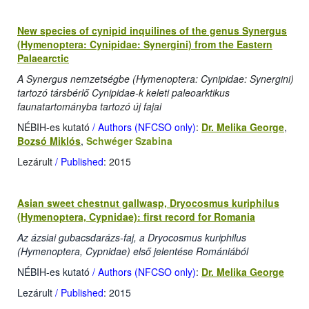
New species of cynipid inquilines of the genus Synergus
(Hymenoptera: Cynipidae: Synergini) from the Eastern
Palaearctic
A Synergus nemzetségbe (Hymenoptera: Cynipidae: Synergini)
tartozó társbérlő Cynipidae-k keleti paleoarktikus
faunatartományba tartozó új fajai
NÉBIH-es kutató
/ Authors (NFCSO only)
:
Dr. Melika George
,
Bozsó Miklós
,
Schwéger Szabina
Lezárult
/ Published
: 2015
Asian sweet chestnut gallwasp, Dryocosmus kuriphilus
(Hymenoptera, Cypnidae): first record for Romania
Az ázsiai gubacsdarázs-faj, a Dryocosmus kuriphilus
(Hymenoptera, Cypnidae) első jelentése Romániából
NÉBIH-es kutató
/ Authors (NFCSO only)
:
Dr. Melika George
Lezárult
/ Published
: 2015