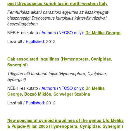
pest Dryocosmus kuriphilus in north-western Italy
Fémfürkész-alkatú parazitoid együttes az északnyugat-
olaszországi Dryocosmus kuriphilus kártevőinvázióval
összefüggésben
NÉBIH-es kutató
/ Authors (NFCSO only)
:
Dr. Melika George
Lezárult
/ Published
: 2012
Oak associated inquilines (Hymenoptera, Cynipidae,
Synergini)
Tölgyfán élő társbérlő fajok (Hymenoptera, Cynipidae,
Synergini)
NÉBIH-es kutató
/ Authors (NFCSO only)
:
Dr. Melika
George
,
Bozsó Miklós
,
Schwéger Szabina
Lezárult
/ Published
: 2012
New species of cynipid inquilines of the genus Ufo Melika
& Pujade-Villar, 2005 (Hymenoptera: Cynipidae: Synergini)