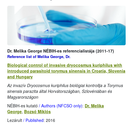
Dr. Melika George NÉBIH-es referencialistája (2011-17)
Reference list of Melika George, Dr.
Biological control of invasive dryocosmus kuriphilus with
introduced parasitoid torymus sinensis in Croatia, Slovenia
and Hungary
Az invazív Dryocosmus kuriphilus biológiai kontrollja a Torymus
sinensis parazita által Horvátországban, Szlovéniában és
Magyarországon
NÉBIH-es kutató
/ Authors (NFCSO only)
:
Dr. Melika
George
,
Bozsó Miklós
Lezárult
/ Published
: 2016