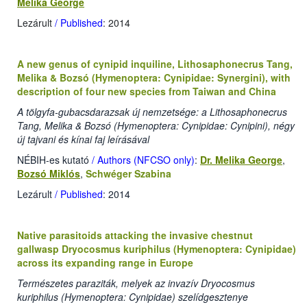
Melika George
Lezárult
/ Published
: 2014
A new genus of cynipid inquiline, Lithosaphonecrus Tang,
Melika & Bozsó (Hymenoptera: Cynipidae: Synergini), with
description of four new species from Taiwan and China
A tölgyfa-gubacsdarazsak új nemzetsége: a Lithosaphonecrus
Tang, Melika & Bozsó (Hymenoptera: Cynipidae: Cynipini), négy
új tajvani és kínai faj leírásával
NÉBIH-es kutató
/ Authors (NFCSO only)
:
Dr. Melika George
,
Bozsó Miklós
,
Schwéger Szabina
Lezárult
/ Published
: 2014
Native parasitoids attacking the invasive chestnut
gallwasp Dryocosmus kuriphilus (Hymenoptera: Cynipidae)
across its expanding range in Europe
Természetes paraziták, melyek az invazív Dryocosmus
kuriphilus (Hymenoptera: Cynipidae) szelídgesztenye