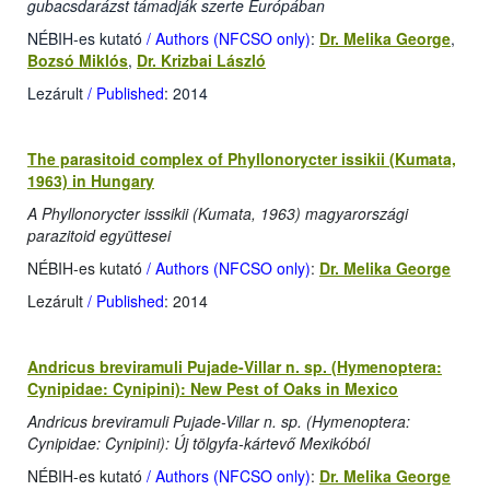
gubacsdarázst támadják szerte Európában
NÉBIH-es kutató
/ Authors (NFCSO only)
:
Dr. Melika George
,
Bozsó Miklós
,
Dr. Krizbai László
Lezárult
/ Published
: 2014
The parasitoid complex of Phyllonorycter issikii (Kumata,
1963) in Hungary
A Phyllonorycter isssikii (Kumata, 1963) magyarországi
parazitoid együttesei
NÉBIH-es kutató
/ Authors (NFCSO only)
:
Dr. Melika George
Lezárult
/ Published
: 2014
Andricus breviramuli Pujade-Villar n. sp. (Hymenoptera:
Cynipidae: Cynipini): New Pest of Oaks in Mexico
Andricus breviramuli Pujade-Villar n. sp. (Hymenoptera:
Cynipidae: Cynipini): Új tölgyfa-kártevő Mexikóból
NÉBIH-es kutató
/ Authors (NFCSO only)
:
Dr. Melika George