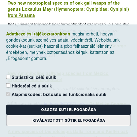
Two new neotropical species of oak gall wasps of the
genus Loxaulus Mayr (Hymenoptera: Cynipidae: Cynipini)
from Panama
Két új újvilági trópusok flórabirodalmából származó, a Loxaulus
(Hymenoptera: Cynipidae: Cynipini) nemzetségbe tartozó
Adatkezelési tájékoztatónkban
megismerheti, hogyan
tölgyfa-gubacsdarázs faj Panamából
gondoskodunk személyes adatai védelméről. Weboldalunk
NÉBIH-es kutató
/ Authors (NFCSO only)
:
Dr. Melika George
cookie-kat (sütiket) használ a jobb felhasználói élmény
érdekében, melynek biztosításához kérjük, kattintson az
Lezárult
/ Published
: 2011
„Elfogadom” gombra.
New Amphibolips gallwasp species from Mexico
Statisztikai célú sütik
(Hymenoptera: Cynipidae)
Hirdetési célú sütik
Új Amphibolips gubacsdarázs faj Mexikóból (Hymenoptera:
Alapműködést biztosító és funkcionális sütik
Cynipidae)
NÉBIH-es kutató
/ Authors (NFCSO only)
:
Dr. Melika George
ÖSSZES SÜTI ELFOGADÁSA
Lezárult
/ Published
: 2011
KIVÁLASZTOTT SÜTIK ELFOGADÁSA
A new species of Disholcaspis Dalla Torre and Kieffer oak