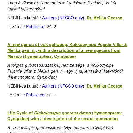
Tang & Sinclair (Hymenoptera: Cynipidae: Cynipini), két új
tajvani faj leírásával
NÉBIH-es kutató
/ Authors (NFCSO only)
:
Dr. Melika George
Lezárult
/ Published
: 2013
A new genus of oak gallwasp, Kokkocynips Pujade-Villar &
Melika gen. n., with a description of a new species from
Mexico (Hymenoptera, Cynipidae)
A tölgyfa gubacsdarazsak új nemzetsége, a Kokkocynips
Pujarde-Villar & Melika gen. n., egy új faj leírásával Mexikóból
(Hymenoptera, Cynipidae)
NÉBIH-es kutató
/ Authors (NFCSO only)
:
Dr. Melika George
Lezárult
/ Published
: 2013
Life Cycle of
Disholcaspis quercusvirens
(Hymenoptera:
Cynipidae) with a description of the sexual generation
A Disholcaspis quercusvirens (Hymenoptera: Cynipidae)