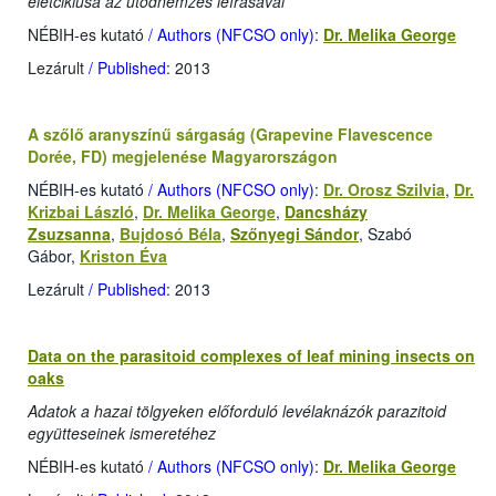
életciklusa az utódnemzés leírásával
NÉBIH-es kutató
/ Authors (NFCSO only)
:
Dr. Melika George
Lezárult
/ Published
: 2013
A szőlő aranyszínű sárgaság (Grapevine Flavescence
Dorée, FD) megjelenése Magyarországon
NÉBIH-es kutató
/ Authors (NFCSO only)
:
Dr. Orosz Szilvia
,
Dr.
Krizbai László
,
Dr. Melika George
,
Dancsházy
Zsuzsanna
,
Bujdosó Béla
,
Szőnyegi Sándor
, Szabó
Gábor,
Kriston Éva
Lezárult
/ Published
: 2013
Data on the parasitoid complexes of leaf mining insects on
oaks
Adatok a hazai tölgyeken előforduló levélaknázók parazitoid
együtteseinek ismeretéhez
NÉBIH-es kutató
/ Authors (NFCSO only)
:
Dr. Melika George