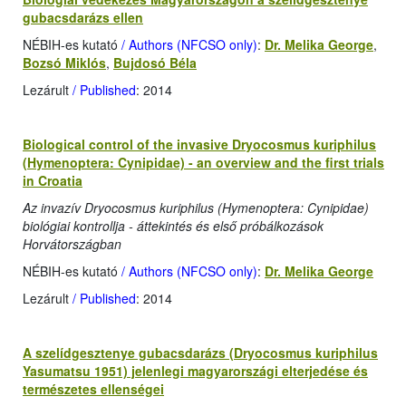
gubacsdarázs ellen
NÉBIH-es kutató
/ Authors (NFCSO only)
:
Dr. Melika George
,
Bozsó Miklós
,
Bujdosó Béla
Lezárult
/ Published
: 2014
Biological control of the invasive Dryocosmus kuriphilus
(Hymenoptera: Cynipidae) - an overview and the first trials
in Croatia
Az invazív Dryocosmus kuriphilus (Hymenoptera: Cynipidae)
biológiai kontrollja - áttekintés és első próbálkozások
Horvátországban
NÉBIH-es kutató
/ Authors (NFCSO only)
:
Dr. Melika George
Lezárult
/ Published
: 2014
A szelídgesztenye gubacsdarázs (Dryocosmus kuriphilus
Yasumatsu 1951) jelenlegi magyarországi elterjedése és
természetes ellenségei