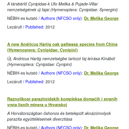
A társbérlő Cynipidae-k Ufo Melika & Pujade-Villar
nemzetségének új fajai (Hymenoptera: Cynipidae: Synergini)
NÉBIH-es kutató
/ Authors (NFCSO only)
:
Dr. Melika George
Lezárult
/ Published
: 2012
A new Andricus Hartig oak gallwasp species from China
(Hymenoptera: Cynipidae: Cynipini)
Új, Andricus Hartig nemzetségbe tartozó faj leírása Kínából
(Hymenoptera: Cynipidae: Cynipini)
NÉBIH-es kutató
/ Authors (NFCSO only)
:
Dr. Melika George
Lezárult
/ Published
: 2012
Raznolikost parazitoidskih kompleksa domaćih i stranih
vrsta lisnih minera u Hrvatskoj
A Horvátországban őshonos és betelepült aknázómolyok
parazita együttéléseinek diverzitása
NÉBIH-es kutató
/ Authors (NFCSO only)
:
Dr. Melika George