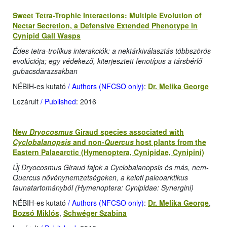
Sweet Tetra-Trophic Interactions: Multiple Evolution of
Nectar Secretion, a Defensive Extended Phenotype in
Cynipid Gall Wasps
Édes tetra-trofikus interakciók: a nektárkiválasztás többszörös
evolúciója; egy védekező, kiterjesztett fenotípus a társbérlő
gubacsdarazsakban
NÉBIH-es kutató
/ Authors (NFCSO only)
:
Dr. Melika George
Lezárult
/ Published
: 2016
New
Dryocosmus
Giraud species associated with
Cyclobalanopsis
and non-
Quercus
host plants from the
Eastern Palaearctic (Hymenoptera, Cynipidae, Cynipini)
Új Dryocosmus Giraud fajok a Cyclobalanopsis és más, nem-
Quercus növénynemzetségeken, a
keleti paleoarktikus
faunatartományból (Hymenoptera: Cynipidae: Synergini)
NÉBIH-es kutató
/ Authors (NFCSO only)
:
Dr. Melika George
,
Bozsó Miklós
,
Schwéger Szabina