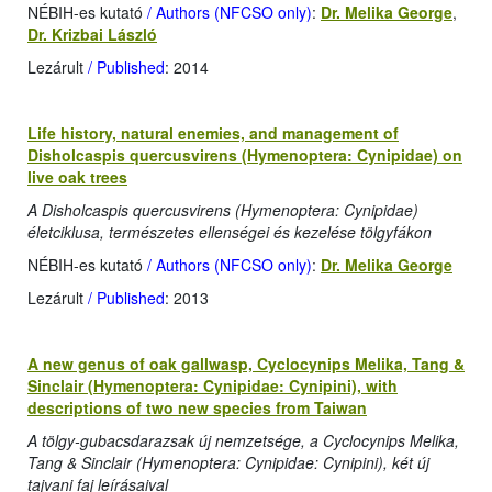
NÉBIH-es kutató
/ Authors (NFCSO only)
:
Dr. Melika George
,
Dr. Krizbai László
Lezárult
/ Published
: 2014
Life history, natural enemies, and management of
Disholcaspis quercusvirens (Hymenoptera: Cynipidae) on
live oak trees
A Disholcaspis quercusvirens (Hymenoptera: Cynipidae)
életciklusa, természetes ellenségei és kezelése tölgyfákon
NÉBIH-es kutató
/ Authors (NFCSO only)
:
Dr. Melika George
Lezárult
/ Published
: 2013
A new genus of oak gallwasp, Cyclocynips Melika, Tang &
Sinclair (Hymenoptera: Cynipidae: Cynipini), with
descriptions of two new species from Taiwan
A tölgy-gubacsdarazsak új nemzetsége, a Cyclocynips Melika,
Tang & Sinclair (Hymenoptera: Cynipidae: Cynipini), két új
tajvani faj leírásaival