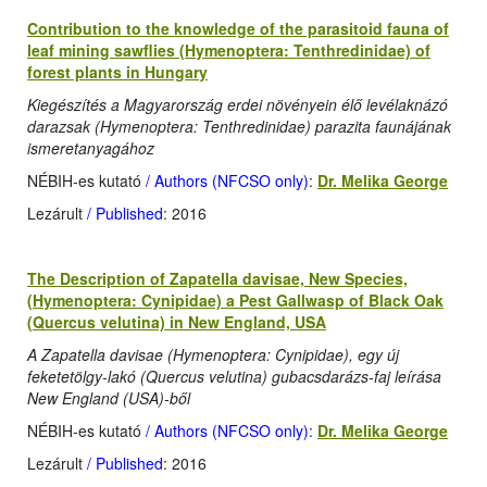
Contribution to the knowledge of the parasitoid fauna of
leaf mining sawflies (Hymenoptera: Tenthredinidae) of
forest plants in Hungary
Kiegészítés a Magyarország erdei növényein élő levélaknázó
darazsak (Hymenoptera: Tenthredinidae) parazita faunájának
ismeretanyagához
NÉBIH-es kutató
/ Authors (NFCSO only)
:
Dr. Melika George
Lezárult
/ Published
: 2016
The Description of Zapatella davisae, New Species,
(Hymenoptera: Cynipidae) a Pest Gallwasp of Black Oak
(Quercus velutina) in New England, USA
A Zapatella davisae (Hymenoptera: Cynipidae), egy új
feketetölgy-lakó (Quercus velutina) gubacsdarázs-faj leírása
New England (USA)-ből
NÉBIH-es kutató
/ Authors (NFCSO only)
:
Dr. Melika George
Lezárult
/ Published
: 2016