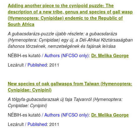
Adding another piece to the cynipoid puzzle: The
description of a new tribe, genus and species of gall wasp
(Hymenoptera: Cynipidae) endemic to the Republic of
South Africa
A gubacsdarázs-puzzle újabb részlete: a gubacsdarázs
(Hymenoptera: Cynipidae) egy új, a Dél-Afrikai Köztársaságban
őshonos törzsének, nemzetségének és fajának leírása
NÉBIH-es kutató
/ Authors (NFCSO only)
:
Dr. Melika George
Lezárult
/ Published
: 2011
New species of oak gallwasps from Taiwan (Hymenoptera:
Cynipidae: Cynipini)
A tölgyfa-gubacsdarazsak új faja Tajvanról (Hymenoptera:
Cynipidae: Cynipini)
NÉBIH-es kutató
/ Authors (NFCSO only)
:
Dr. Melika George
Lezárult
/ Published
: 2011