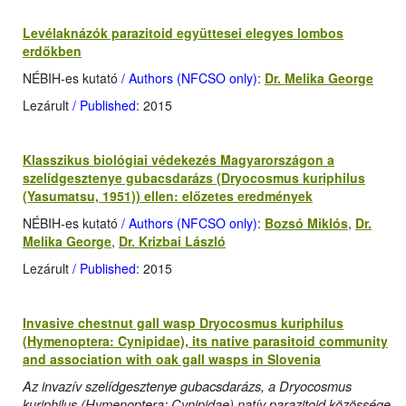
Levélaknázók parazitoid együttesei elegyes lombos
erdőkben
NÉBIH-es kutató
/ Authors (NFCSO only)
:
Dr. Melika George
Lezárult
/ Published
: 2015
Klasszikus biológiai védekezés Magyarországon a
szelídgesztenye gubacsdarázs (Dryocosmus kuriphilus
(Yasumatsu, 1951)) ellen: előzetes eredmények
NÉBIH-es kutató
/ Authors (NFCSO only)
:
Bozsó Miklós
,
Dr.
Melika George
,
Dr. Krizbai László
Lezárult
/ Published
: 2015
Invasive chestnut gall wasp Dryocosmus kuriphilus
(Hymenoptera: Cynipidae), its native parasitoid community
and association with oak gall wasps in Slovenia
Az invazív szelídgesztenye gubacsdarázs, a Dryocosmus
kuriphilus (Hymenoptera: Cynipidae) natív parazitoid közössége