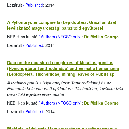
Lezárult
/ Published
: 2014
A Pyllonorycter comparella (Lepidoptera, Gracillariidae)
levélaknázó magyarországi parazitoid együttesei
NÉBIH-es kutató
/ Authors (NFCSO only)
:
Dr. Melika George
Lezárult
/ Published
: 2014
Data on the parasitoid complexes of Metallus pumilus
(Hymenoptera: Tenthredinidae) and Emmetia heinemanni
(Lepidoptera: Tischeriidae) mining leaves of Rubus sp.
A Metallus pumilus (Hymenoptera: Tenthredinidae) és az
Emmentia heinemanni (Lepidoptera: Tischeriidae) levélaknázók
parazitoid együtteseinek adatai
NÉBIH-es kutató
/ Authors (NFCSO only)
:
Dr. Melika George
Lezárult
/ Published
: 2014
Biológiai védekezés Magyarországon a szelídgesztenye