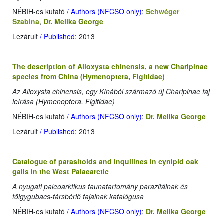
NÉBIH-es kutató
/ Authors (NFCSO only)
:
Schwéger
Szabina
,
Dr. Melika George
Lezárult
/ Published
: 2013
The description of Alloxysta chinensis, a new Charipinae
species from China (Hymenoptera, Figitidae)
Az Alloxysta chinensis, egy Kínából származó új Charipinae faj
leírása (Hymenoptera, Figitidae)
NÉBIH-es kutató
/ Authors (NFCSO only)
:
Dr. Melika George
Lezárult
/ Published
: 2013
Catalogue of parasitoids and inquilines in cynipid oak
galls in the West Palaearctic
A nyugati paleoarktikus faunatartomány parazitáinak és
tölgygubacs-társbérlő fajainak katalógusa
NÉBIH-es kutató
/ Authors (NFCSO only)
:
Dr. Melika George