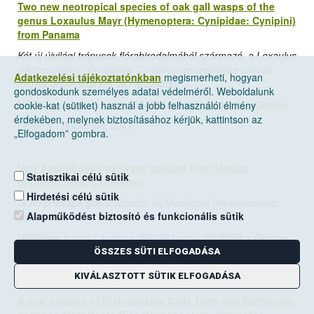
Two new neotropical species of oak gall wasps of the
genus Loxaulus Mayr (Hymenoptera: Cynipidae: Cynipini)
from Panama
Két új újvilági trópusok flórabirodalmából származó, a Loxaulus
(Hymenoptera: Cynipidae: Cynipini) nemzetségbe tartozó
Adatkezelési tájékoztatónkban
megismerheti, hogyan
tölgyfa-gubacsdarázs faj Panamából
gondoskodunk személyes adatai védelméről. Weboldalunk
NÉBIH-es kutató
/ Authors (NFCSO only)
:
Dr. Melika George
cookie-kat (sütiket) használ a jobb felhasználói élmény
érdekében, melynek biztosításához kérjük, kattintson az
Lezárult
/ Published
: 2011
„Elfogadom” gombra.
New Amphibolips gallwasp species from Mexico
Statisztikai célú sütik
(Hymenoptera: Cynipidae)
Hirdetési célú sütik
Új Amphibolips gubacsdarázs faj Mexikóból (Hymenoptera:
Alapműködést biztosító és funkcionális sütik
Cynipidae)
NÉBIH-es kutató
/ Authors (NFCSO only)
:
Dr. Melika George
ÖSSZES SÜTI ELFOGADÁSA
Lezárult
/ Published
: 2011
KIVÁLASZTOTT SÜTIK ELFOGADÁSA
A new species of Disholcaspis Dalla Torre and Kieffer oak