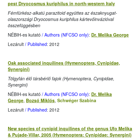
pest Dryocosmus kuriphilus in north-western Italy
Fémfürkész-alkatú parazitoid együttes az északnyugat-
olaszországi Dryocosmus kuriphilus kártevőinvázióval
összefüggésben
NÉBIH-es kutató
/ Authors (NFCSO only)
:
Dr. Melika George
Lezárult
/ Published
: 2012
Oak associated inquilines (Hymenoptera, Cynipidae,
Synergini)
Tölgyfán élő társbérlő fajok (Hymenoptera, Cynipidae,
Synergini)
NÉBIH-es kutató
/ Authors (NFCSO only)
:
Dr. Melika
George
,
Bozsó Miklós
,
Schwéger Szabina
Lezárult
/ Published
: 2012
New species of cynipid inquilines of the genus Ufo Melika
& Pujade-Villar, 2005 (Hymenoptera: Cynipidae: Synergini)