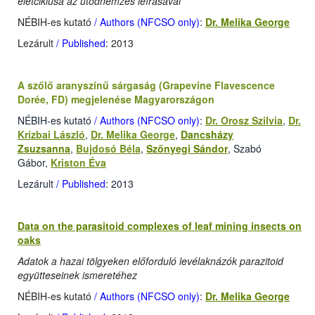
életciklusa az utódnemzés leírásával
NÉBIH-es kutató
/ Authors (NFCSO only)
:
Dr. Melika George
Lezárult
/ Published
: 2013
A szőlő aranyszínű sárgaság (Grapevine Flavescence
Dorée, FD) megjelenése Magyarországon
NÉBIH-es kutató
/ Authors (NFCSO only)
:
Dr. Orosz Szilvia
,
Dr.
Krizbai László
,
Dr. Melika George
,
Dancsházy
Zsuzsanna
,
Bujdosó Béla
,
Szőnyegi Sándor
, Szabó
Gábor,
Kriston Éva
Lezárult
/ Published
: 2013
Data on the parasitoid complexes of leaf mining insects on
oaks
Adatok a hazai tölgyeken előforduló levélaknázók parazitoid
együtteseinek ismeretéhez
NÉBIH-es kutató
/ Authors (NFCSO only)
:
Dr. Melika George