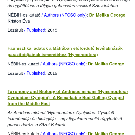
és együttélése a tölgyfa gubacsdarazsakkal Szlovéniában
NÉBIH-es kutató
:
,
/ Authors (NFCSO only)
Dr. Melika George
Kriston Éva
Lezárult
: 2015
/ Published
Faunisztikai adatok a Mátrában előforduló levélaknázók
parazitoidjainak ismeretéhez (Hymenoptera)
/ Authors (NFCSO only)
Dr. Melika George
NÉBIH-es kutató
:
/ Published
Lezárult
: 2015
Taxonomy and Biology of Andricus miriami (Hymenoptera:
Cynipidae: Cynipini)--A Remarkable Bud-Galling Cynipid
from the Middle East
Az Andricus miriami
(Hymenoptera: Cynipidae: Cynipini)
taxonómiája és biológiája –
egy figyelemreméltó rügyfertőző
gubacsdarázs a Közel-Keletről
NÉBIH-es kutató
/ Authors (NFCSO only)
:
Dr. Melika George