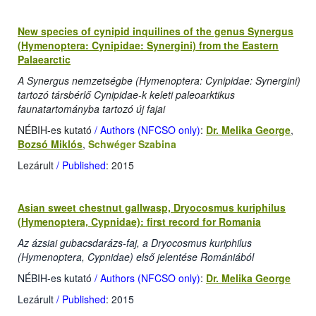
New species of cynipid inquilines of the genus Synergus
(Hymenoptera: Cynipidae: Synergini) from the Eastern
Palaearctic
A Synergus nemzetségbe (Hymenoptera: Cynipidae: Synergini)
tartozó társbérlő Cynipidae-k keleti paleoarktikus
faunatartományba tartozó új fajai
NÉBIH-es kutató
/ Authors (NFCSO only)
:
Dr. Melika George
,
Bozsó Miklós
,
Schwéger Szabina
Lezárult
/ Published
: 2015
Asian sweet chestnut gallwasp, Dryocosmus kuriphilus
(Hymenoptera, Cypnidae): first record for Romania
Az ázsiai gubacsdarázs-faj, a Dryocosmus kuriphilus
(Hymenoptera, Cypnidae) első jelentése Romániából
NÉBIH-es kutató
/ Authors (NFCSO only)
:
Dr. Melika George
Lezárult
/ Published
: 2015