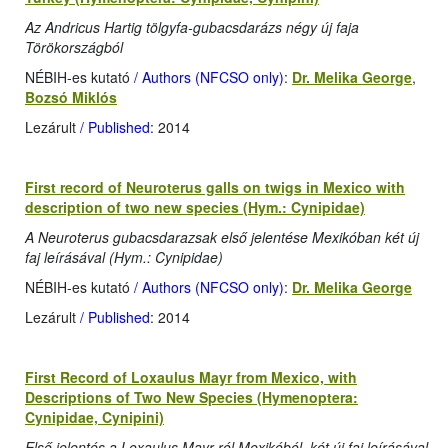
Az Andricus Hartig tölgyfa-gubacsdarázs négy új faja
Törökországból
NÉBIH-es kutató
/ Authors (NFCSO only)
:
Dr. Melika George
,
Bozsó Miklós
Lezárult
/ Published
: 2014
First record of Neuroterus galls on twigs in Mexico with
description of two new species (Hym.: Cynipidae)
A Neuroterus gubacsdarazsak első jelentése Mexikóban két új
faj leírásával (Hym.: Cynipidae)
NÉBIH-es kutató
/ Authors (NFCSO only)
:
Dr. Melika George
Lezárult
/ Published
: 2014
First Record of Loxaulus Mayr from Mexico, with
Descriptions of Two New Species (Hymenoptera:
Cynipidae, Cynipini)
Első jelentés a Loxaulus Mayr-ról Mexikóból, két új faj leírásával