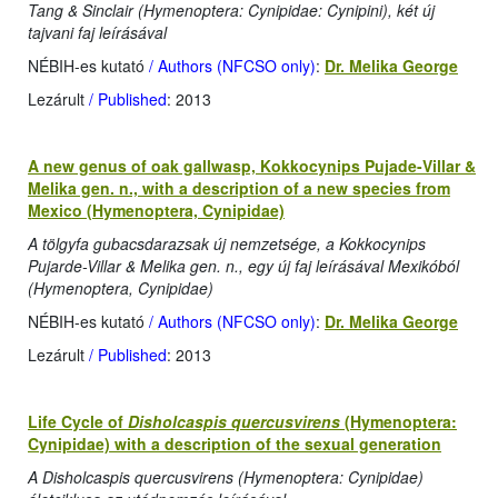
Tang & Sinclair (Hymenoptera: Cynipidae: Cynipini), két új
tajvani faj leírásával
NÉBIH-es kutató
/ Authors (NFCSO only)
:
Dr. Melika George
Lezárult
/ Published
: 2013
A new genus of oak gallwasp, Kokkocynips Pujade-Villar &
Melika gen. n., with a description of a new species from
Mexico (Hymenoptera, Cynipidae)
A tölgyfa gubacsdarazsak új nemzetsége, a Kokkocynips
Pujarde-Villar & Melika gen. n., egy új faj leírásával Mexikóból
(Hymenoptera, Cynipidae)
NÉBIH-es kutató
/ Authors (NFCSO only)
:
Dr. Melika George
Lezárult
/ Published
: 2013
Life Cycle of
Disholcaspis quercusvirens
(Hymenoptera:
Cynipidae) with a description of the sexual generation
A Disholcaspis quercusvirens (Hymenoptera: Cynipidae)