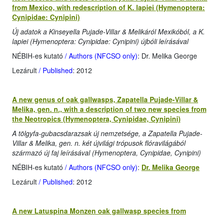
from Mexico, with redescription of K. lapiei (Hymenoptera:
Cynipidae: Cynipini)
Új adatok a Kinseyella Pujade-Villar & Melikáról Mexikóból, a K.
lapiei (Hymenoptera: Cynipidae: Cynipini) újbóli leírásával
NÉBIH-es kutató
/ Authors (NFCSO only)
: Dr. Melika George
Lezárult
/ Published
: 2012
A new genus of oak gallwasps, Zapatella Pujade-Villar &
Melika, gen. n., with a description of two new species from
the Neotropics (Hymenoptera, Cynipidae, Cynipini)
A tölgyfa-gubacsdarazsak új nemzetsége, a Zapatella Pujade-
Villar & Melika, gen. n. két újvilági trópusok flóravilágából
származó új faj leírásával (Hymenoptera, Cynipidae, Cynipini)
NÉBIH-es kutató
/ Authors (NFCSO only)
:
Dr. Melika George
Lezárult
/ Published
: 2012
A new Latuspina Monzen oak gallwasp species from