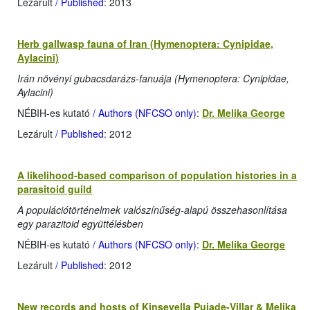
Lezárult
/ Published
: 2013
Herb gallwasp fauna of Iran (Hymenoptera: Cynipidae,
Aylacini)
Irán növényi gubacsdarázs-fanuája (Hymenoptera: Cynipidae,
Aylacini)
NÉBIH-es kutató
/ Authors (NFCSO only)
:
Dr. Melika George
Lezárult
/ Published
: 2012
A likelihood-based comparison of population histories in a
parasitoid guild
A populációtörténelmek valószínűség-alapú összehasonlítása
egy parazitoid együttélésben
NÉBIH-es kutató
/ Authors (NFCSO only)
:
Dr. Melika George
Lezárult
/ Published
: 2012
New records and hosts of Kinseyella Pujade-Villar & Melika