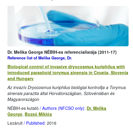
Dr. Melika George NÉBIH-es referencialistája (2011-17)
Reference list of Melika George, Dr.
Biological control of invasive dryocosmus kuriphilus with
introduced parasitoid torymus sinensis in Croatia, Slovenia
and Hungary
Az invazív Dryocosmus kuriphilus biológiai kontrollja a Torymus
sinensis parazita által Horvátországban, Szlovéniában és
Magyarországon
NÉBIH-es kutató
/ Authors (NFCSO only)
:
Dr. Melika
George
,
Bozsó Miklós
Lezárult
/ Published
: 2016