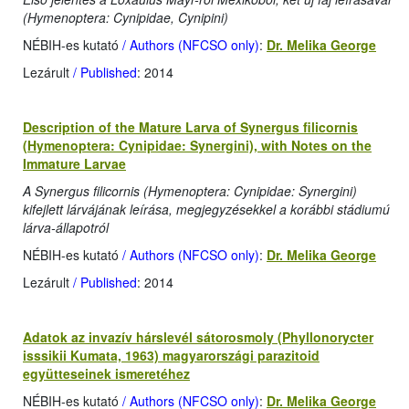
(Hymenoptera: Cynipidae, Cynipini)
NÉBIH-es kutató
/ Authors (NFCSO only)
:
Dr. Melika George
Lezárult
/ Published
: 2014
Description of the Mature Larva of Synergus filicornis
(Hymenoptera: Cynipidae: Synergini), with Notes on the
Immature Larvae
A Synergus filicornis (Hymenoptera: Cynipidae: Synergini)
kifejlett lárvájának leírása, megjegyzésekkel a korábbi stádiumú
lárva-állapotról
NÉBIH-es kutató
/ Authors (NFCSO only)
:
Dr. Melika George
Lezárult
/ Published
: 2014
Adatok az invazív hárslevél sátorosmoly (Phyllonorycter
isssikii Kumata, 1963) magyarországi parazitoid
együtteseinek ismeretéhez
NÉBIH-es kutató
/ Authors (NFCSO only)
:
Dr. Melika George