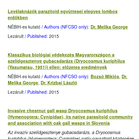
Levélaknázók parazitoid együttesei elegyes lombos
erdőkben
NÉBIH-es kutató
/ Authors (NFCSO only)
:
Dr. Melika George
Lezárult
/ Published
: 2015
Klasszikus biológiai védekezés Magyarországon a
szelídgesztenye gubacsdarázs (Dryocosmus kuriphilus
(Yasumatsu, 1951)) ellen: előzetes eredmények
NÉBIH-es kutató
/ Authors (NFCSO only)
:
Bozsó Miklós
,
Dr.
Melika George
,
Dr. Krizbai László
Lezárult
/ Published
: 2015
Invasive chestnut gall wasp Dryocosmus kuriphilus
(Hymenoptera: Cynipidae), its native parasitoid community
and association with oak gall wasps in Slovenia
Az invazív szelídgesztenye gubacsdarázs, a Dryocosmus
kuriphilus (Hymenoptera: Cynipidae) natív parazitoid közössége