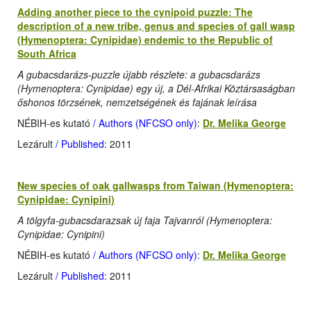
Adding another piece to the cynipoid puzzle: The
description of a new tribe, genus and species of gall wasp
(Hymenoptera: Cynipidae) endemic to the Republic of
South Africa
A gubacsdarázs-puzzle újabb részlete: a gubacsdarázs
(Hymenoptera: Cynipidae) egy új, a Dél-Afrikai Köztársaságban
őshonos törzsének, nemzetségének és fajának leírása
NÉBIH-es kutató
/ Authors (NFCSO only)
:
Dr. Melika George
Lezárult
/ Published
: 2011
New species of oak gallwasps from Taiwan (Hymenoptera:
Cynipidae: Cynipini)
A tölgyfa-gubacsdarazsak új faja Tajvanról (Hymenoptera:
Cynipidae: Cynipini)
NÉBIH-es kutató
/ Authors (NFCSO only)
:
Dr. Melika George
Lezárult
/ Published
: 2011