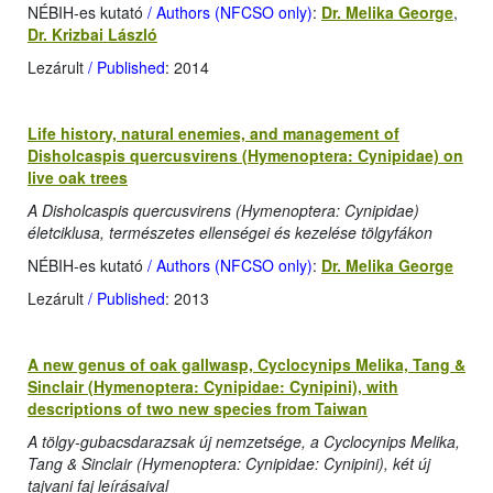
NÉBIH-es kutató
/ Authors (NFCSO only)
:
Dr. Melika George
,
Dr. Krizbai László
Lezárult
/ Published
: 2014
Life history, natural enemies, and management of
Disholcaspis quercusvirens (Hymenoptera: Cynipidae) on
live oak trees
A Disholcaspis quercusvirens (Hymenoptera: Cynipidae)
életciklusa, természetes ellenségei és kezelése tölgyfákon
NÉBIH-es kutató
/ Authors (NFCSO only)
:
Dr. Melika George
Lezárult
/ Published
: 2013
A new genus of oak gallwasp, Cyclocynips Melika, Tang &
Sinclair (Hymenoptera: Cynipidae: Cynipini), with
descriptions of two new species from Taiwan
A tölgy-gubacsdarazsak új nemzetsége, a Cyclocynips Melika,
Tang & Sinclair (Hymenoptera: Cynipidae: Cynipini), két új
tajvani faj leírásaival