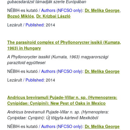
gubacsdarázst támadják szerte Európában
NÉBIH-es kutató
/ Authors (NFCSO only)
:
Dr. Melika George
,
Bozsó Miklós
,
Dr. Krizbai László
Lezárult
/ Published
: 2014
The parasitoid complex of Phyllonorycter issikii (Kumata,
1963) in Hungary
A Phyllonorycter isssikii (Kumata, 1963) magyarországi
parazitoid együttesei
NÉBIH-es kutató
/ Authors (NFCSO only)
:
Dr. Melika George
Lezárult
/ Published
: 2014
Andricus breviramuli Pujade-Villar n. sp. (Hymenoptera:
Cynipidae: Cynipini): New Pest of Oaks in Mexico
Andricus breviramuli Pujade-Villar n. sp. (Hymenoptera:
Cynipidae: Cynipini): Új tölgyfa-kártevő Mexikóból
NÉBIH-es kutató
/ Authors (NFCSO only)
:
Dr. Melika George