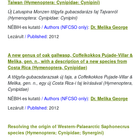
Taiwan (Hymenoptera: Cynipidae: Cynipini)
Új Latuspina Monzen tölgyfa gubacsdarázs faj Tajvanról
(Hymenoptera: Cynipidae: Cynipini)
NÉBIH-es kutató
/ Authors (NFCSO only)
:
Dr. Melika George
Lezárult
/ Published
: 2012
A new genus of oak gallwasp, Coffeikokkos Pujade-Villar &
Melika, gen. n., with a description of a new species from
Costa Rica (Hymenoptera, Cynipidae)
A tölgyfa-gubacsdarazsak új faja, a Coffeikokkos Pujade-Villar &
Melika, gen. n., egy új Costa Rica-i faj leírásával (Hymenoptera,
Cynipidae)
NÉBIH-es kutató
/ Authors (NFCSO only)
:
Dr. Melika George
Lezárult
/ Published
: 2012
Resolving the origin of Western-Palaearctic Saphonecrus
species (Hymenoptera; Cynipidae; Synergini)