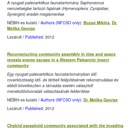
A nyugati paleoarktikus faunatartomány Saphonecrus
nemzetségbe tartozó fajainak (Hymenoptera; Cynipidae;
Synergini) eredet-megismerése
NÉBIH-es kutató
/ Authors (NFCSO only)
:
Bozsó Miklós
,
Dr.
Melika George
Lezárult
/ Published
: 2012
Reconstructing community assembly in time and space
reveals enemy escape in a Western Palearctic insect
community
Egy nyugati paleoarktikus faunatartományban élő
rovarközösség idő- és térbeli felépítésének rekonstruálása és
ebből következően a támadás esetén választott
menekülőútvonalak választásának felderítése
NÉBIH-es kutató
/ Authors (NFCSO only)
:
Dr. Melika George
Lezárult
/ Published
: 2012
Chalcid parasitoid community associated with the invading