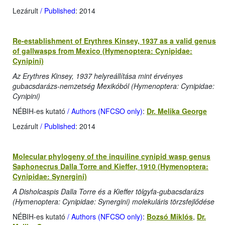
Lezárult
/ Published
: 2014
Re-establishment of Erythres Kinsey, 1937 as a valid genus
of gallwasps from Mexico (Hymenoptera: Cynipidae:
Cynipini)
Az Erythres Kinsey, 1937 helyreállítása mint érvényes
gubacsdarázs-nemzetség Mexikóból (Hymenoptera: Cynipidae:
Cynipini)
NÉBIH-es kutató
/ Authors (NFCSO only)
:
Dr. Melika George
Lezárult
/ Published
: 2014
Molecular phylogeny of the inquiline cynipid wasp genus
Saphonecrus Dalla Torre and Kieffer, 1910 (Hymenoptera:
Cynipidae: Synergini)
A Disholcaspis Dalla Torre és a Kieffer tölgyfa-gubacsdarázs
(Hymenoptera: Cynipidae: Synergini) molekuláris törzsfejlődése
NÉBIH-es kutató
/ Authors (NFCSO only)
:
Bozsó Miklós
,
Dr.