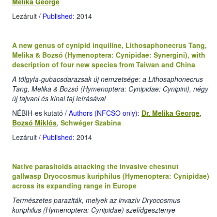
Melika George
Lezárult
/ Published
: 2014
A new genus of cynipid inquiline, Lithosaphonecrus Tang,
Melika & Bozsó (Hymenoptera: Cynipidae: Synergini), with
description of four new species from Taiwan and China
A tölgyfa-gubacsdarazsak új nemzetsége: a Lithosaphonecrus
Tang, Melika & Bozsó (Hymenoptera: Cynipidae: Cynipini), négy
új tajvani és kínai faj leírásával
NÉBIH-es kutató
/ Authors (NFCSO only)
:
Dr. Melika George
,
Bozsó Miklós
,
Schwéger Szabina
Lezárult
/ Published
: 2014
Native parasitoids attacking the invasive chestnut
gallwasp Dryocosmus kuriphilus (Hymenoptera: Cynipidae)
across its expanding range in Europe
Természetes paraziták, melyek az invazív Dryocosmus
kuriphilus (Hymenoptera: Cynipidae) szelídgesztenye