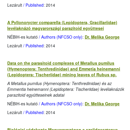
Lezárult
/ Published
: 2014
A Pyllonorycter comparella (Lepidoptera, Gracillariidae)
levélaknázó magyarországi parazitoid együttesei
NÉBIH-es kutató
/ Authors (NFCSO only)
:
Dr. Melika George
Lezárult
/ Published
: 2014
Data on the parasitoid complexes of Metallus pumilus
(Hymenoptera: Tenthredinidae) and Emmetia heinemanni
(Lepidoptera: Tischeriidae) mining leaves of Rubus sp.
A Metallus pumilus (Hymenoptera: Tenthredinidae) és az
Emmentia heinemanni (Lepidoptera: Tischeriidae) levélaknázók
parazitoid együtteseinek adatai
NÉBIH-es kutató
/ Authors (NFCSO only)
:
Dr. Melika George
Lezárult
/ Published
: 2014
Biológiai védekezés Magyarországon a szelídgesztenye