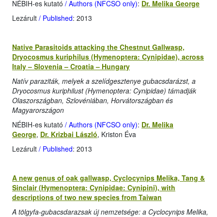
NÉBIH-es kutató
/ Authors (NFCSO only)
:
Dr. Melika George
Lezárult
/ Published
: 2013
Native Parasitoids attacking the Chestnut Gallwasp,
Dryocosmus kuriphilus (Hymenoptera: Cynipidae), across
Italy – Slovenia – Croatia – Hungary
Natív paraziták, melyek a szelídgesztenye gubacsdarázst, a
Dryocosmus kuriphilust (Hymenoptera: Cynipidae) támadják
Olaszországban, Szlovéniában, Horvátországban és
Magyarországon
NÉBIH-es kutató
/ Authors (NFCSO only)
:
Dr. Melika
George
,
Dr. Krizbai László
, Kriston Éva
Lezárult
/ Published
: 2013
A new genus of oak gallwasp, Cyclocynips Melika, Tang &
Sinclair (Hymenoptera: Cynipidae: Cynipini), with
descriptions of two new species from Taiwan
A tölgyfa-gubacsdarazsak új nemzetsége: a Cyclocynips Melika,