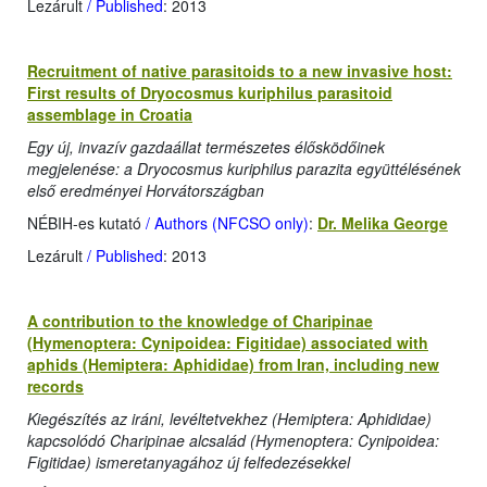
Lezárult
/ Published
: 2013
Recruitment of native parasitoids to a new invasive host:
First results of Dryocosmus kuriphilus parasitoid
assemblage in Croatia
Egy új, invazív gazdaállat természetes élősködőinek
megjelenése: a Dryocosmus kuriphilus parazita együttélésének
első eredményei Horvátországban
NÉBIH-es kutató
/ Authors (NFCSO only)
:
Dr. Melika George
Lezárult
/ Published
: 2013
A contribution to the knowledge of Charipinae
(Hymenoptera: Cynipoidea: Figitidae) associated with
aphids (Hemiptera: Aphididae) from Iran, including new
records
Kiegészítés az iráni, levéltetvekhez (Hemiptera: Aphididae)
kapcsolódó Charipinae alcsalád (Hymenoptera: Cynipoidea:
Figitidae) ismeretanyagához új felfedezésekkel