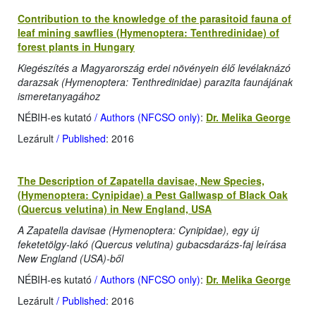
Contribution to the knowledge of the parasitoid fauna of
leaf mining sawflies (Hymenoptera: Tenthredinidae) of
forest plants in Hungary
Kiegészítés a Magyarország erdei növényein élő levélaknázó
darazsak (Hymenoptera: Tenthredinidae) parazita faunájának
ismeretanyagához
NÉBIH-es kutató
/ Authors (NFCSO only)
:
Dr. Melika George
Lezárult
/ Published
: 2016
The Description of Zapatella davisae, New Species,
(Hymenoptera: Cynipidae) a Pest Gallwasp of Black Oak
(Quercus velutina) in New England, USA
A Zapatella davisae (Hymenoptera: Cynipidae), egy új
feketetölgy-lakó (Quercus velutina) gubacsdarázs-faj leírása
New England (USA)-ből
NÉBIH-es kutató
/ Authors (NFCSO only)
:
Dr. Melika George
Lezárult
/ Published
: 2016