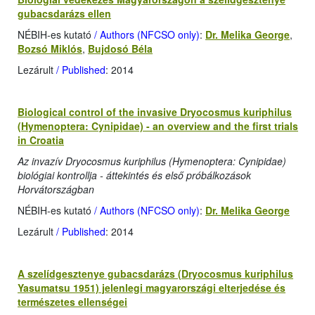
gubacsdarázs ellen
NÉBIH-es kutató
/ Authors (NFCSO only)
:
Dr. Melika George
,
Bozsó Miklós
,
Bujdosó Béla
Lezárult
/ Published
: 2014
Biological control of the invasive Dryocosmus kuriphilus
(Hymenoptera: Cynipidae) - an overview and the first trials
in Croatia
Az invazív Dryocosmus kuriphilus (Hymenoptera: Cynipidae)
biológiai kontrollja - áttekintés és első próbálkozások
Horvátországban
NÉBIH-es kutató
/ Authors (NFCSO only)
:
Dr. Melika George
Lezárult
/ Published
: 2014
A szelídgesztenye gubacsdarázs (Dryocosmus kuriphilus
Yasumatsu 1951) jelenlegi magyarországi elterjedése és
természetes ellenségei