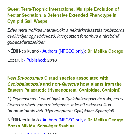
Sweet Tetra-Trophic Interactions: Multiple Evolution of
Nectar Secretion, a Defensive Extended Phenotype in
Cynipid Gall Wasps
Édes tetra-trofikus interakciók: a nektárkiválasztás többszörös
evolúciója; egy védekező, kiterjesztett fenotípus a társbérlő
gubacsdarazsakban
NÉBIH-es kutató
/ Authors (NFCSO only)
:
Dr. Melika George
Lezárult
/ Published
: 2016
New
Dryocosmus
Giraud species associated with
Cyclobalanopsis
and non-
Quercus
host plants from the
Eastern Palaearctic (Hymenoptera, Cynipidae, Cynipini)
Új Dryocosmus Giraud fajok a Cyclobalanopsis és más, nem-
Quercus növénynemzetségeken, a
keleti paleoarktikus
faunatartományból (Hymenoptera: Cynipidae: Synergini)
NÉBIH-es kutató
/ Authors (NFCSO only)
:
Dr. Melika George
,
Bozsó Miklós
,
Schwéger Szabina