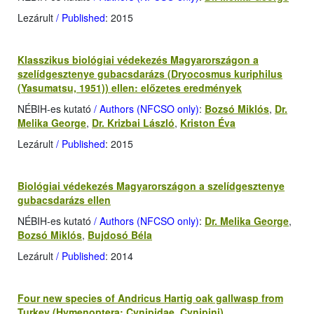
Lezárult
/ Published
: 2015
Klasszikus biológiai védekezés Magyarországon a
szelídgesztenye gubacsdarázs (Dryocosmus kuriphilus
(Yasumatsu, 1951)) ellen: előzetes eredmények
NÉBIH-es kutató
/ Authors (NFCSO only)
:
Bozsó Miklós
,
Dr.
Melika George
,
Dr. Krizbai László
,
Kriston Éva
Lezárult
/ Published
: 2015
Biológiai védekezés Magyarországon a szelídgesztenye
gubacsdarázs ellen
NÉBIH-es kutató
/ Authors (NFCSO only)
:
Dr. Melika George
,
Bozsó Miklós
,
Bujdosó Béla
Lezárult
/ Published
: 2014
Four new species of Andricus Hartig oak gallwasp from
Turkey (Hymenoptera: Cynipidae, Cynipini)