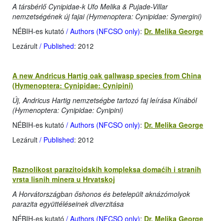
A társbérlő Cynipidae-k Ufo Melika & Pujade-Villar
nemzetségének új fajai (Hymenoptera: Cynipidae: Synergini)
NÉBIH-es kutató
/ Authors (NFCSO only)
:
Dr. Melika George
Lezárult
/ Published
: 2012
A new Andricus Hartig oak gallwasp species from China
(Hymenoptera: Cynipidae: Cynipini)
Új, Andricus Hartig nemzetségbe tartozó faj leírása Kínából
(Hymenoptera: Cynipidae: Cynipini)
NÉBIH-es kutató
/ Authors (NFCSO only)
:
Dr. Melika George
Lezárult
/ Published
: 2012
Raznolikost parazitoidskih kompleksa domaćih i stranih
vrsta lisnih minera u Hrvatskoj
A Horvátországban őshonos és betelepült aknázómolyok
parazita együttéléseinek diverzitása
NÉBIH-es kutató
/ Authors (NFCSO only)
:
Dr. Melika George