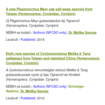
A new Plagiotrochus Mayr oak gall wasp species from
Taiwan (Hymenoptera: Cynipidae: Cynipini)
Új Plagiotrochus Mayr-gubacsdarázs-faj Tajvanról
(Hymenoptera: Cynipidae: Cynipini)
NÉBIH-es kutató
/ Authors (NFCSO only)
:
Dr. Melika George
Lezárult
/ Published
: 2016
Eight new species of Cycloneuroterus Melika & Tang
gallwasps from Taiwan and mainland China (Hymenoptera:
Cynipidae: Cynipini)
A Cycloneuroterus nemzetségbe tartozó Melika & Tang
gubacsdarazsak nyolc új faja Tajvanról és Kínából
(Hymenoptera: Cynipidae: Cynipini)
NÉBIH-es kutató
/ Authors (NFCSO only)
:
Schwéger
Szabina
,
Dr. Melika George
Lezárult
/ Published
: 2016