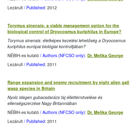
Lezárult
/ Published
: 2012
Torymus sinensis: a viable management option for the
biological control of Dryocosmus kuriphilus in Europe?
Torymus sinensis: életképes kezelési lehetőség a Dryocosmus
kuriphilus európai biológiai kontrolljában?
NÉBIH-es kutató
/ Authors (NFCSO only)
:
Dr. Melika George
Lezárult
/ Published
: 2011
Range expansion and enemy recruitment by eight alien gall
wasp species in Britain
Nyolc idegen gubacsdarázs faj éllettérnövelése és
ellenségszerzése Nagy-Britanniában
NÉBIH-es kutató
/ Authors (NFCSO only)
:
Dr. Melika George
Lezárult
/ Published
: 2011