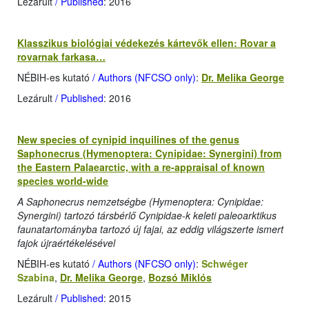
Lezárult
/ Published
: 2016
Klasszikus biológiai védekezés kártevők ellen: Rovar a
rovarnak farkasa…
NÉBIH-es kutató
/ Authors (NFCSO only)
:
Dr. Melika George
Lezárult
/ Published
: 2016
New species of cynipid inquilines of the genus
Saphonecrus (Hymenoptera: Cynipidae: Synergini) from
the Eastern Palaearctic, with a re-appraisal of known
species world-wide
A Saphonecrus nemzetségbe (Hymenoptera: Cynipidae:
Synergini) tartozó társbérlő Cynipidae-k keleti paleoarktikus
faunatartományba tartozó új fajai, az eddig világszerte ismert
fajok újraértékelésével
NÉBIH-es kutató
/ Authors (NFCSO only)
:
Schwéger
Szabina
,
Dr. Melika George
,
Bozsó Miklós
Lezárult
/ Published
: 2015