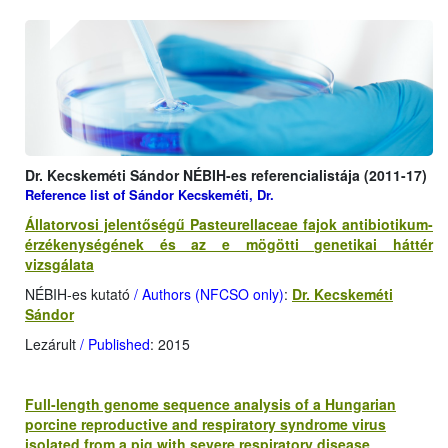
Dr. Kecskeméti Sándor NÉBIH-es referencialistája (2011-17)
Reference list of Sándor Kecskeméti, Dr.
Állatorvosi jelentőségű Pasteurellaceae fajok antibiotikum-
érzékenységének és az e mögötti genetikai háttér
vizsgálata
NÉBIH-es kutató
/ Authors (NFCSO only)
:
Dr. Kecskeméti
Sándor
Lezárult
/ Published
: 2015
Full-length genome sequence analysis of a Hungarian
porcine reproductive and respiratory syndrome virus
isolated from a pig with severe respiratory disease