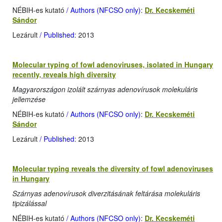
NÉBIH-es kutató
/ Authors (NFCSO only)
:
Dr. Kecskeméti
Sándor
Lezárult
/ Published
: 2013
Molecular typing of fowl adenoviruses, isolated in Hungary
recently, reveals high diversity
Magyarországon izolált szárnyas adenovírusok molekuláris
jellemzése
NÉBIH-es kutató
/ Authors (NFCSO only)
:
Dr. Kecskeméti
Sándor
Lezárult
/ Published
: 2013
Molecular typing reveals the diversity of fowl adenoviruses
in Hungary
Szárnyas adenovírusok diverzitásának feltárása molekuláris
tipizálással
NÉBIH-es kutató
/ Authors (NFCSO only)
:
Dr. Kecskeméti