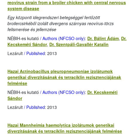
reovirus strain from a broiler chicken with central nervous
system disease
Egy központi idegrendszeri betegséggel fertőzött
broilercsirkéből izolált divergens szárnyas reovírus-törzs
felismerése és jellemzése
NÉBIH-es kutató
/ Authors (NFCSO only)
:
Dr. Bálint Ádám
,
Dr.
Kecskeméti Sándor
,
Dr. Szentpáli-Gavallér Katalin
Lezárult
/ Published
: 2013
Hazai Actinobacillus pleuropneumoniae izolátumok
genetikai diverzitásának és tetraciklin rezisztenciájának
felmérése
NÉBIH-es kutató
/ Authors (NFCSO only)
:
Dr. Kecskeméti
Sándor
Lezárult
/ Published
: 2013
Hazai Mannheimia haemolytica izolátumok genetikai
diverzitásának és tetraciklin rezisztenciájának felmérése