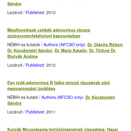
Sándor
Lezárult
/ Published
: 2012
Megfigyelések csirkék adenovírus okozta
zúzógyomorfekélyével kapcsolatban
NÉBIH-es kutatók
/ Authors (NFCSO only)
:
Dr. Glávits Róbert
,
Dr. Kecskeméti Sándor
,
Dr. Matiz Katalin
,
Dr. Tóthné Dr.
Bistyák Andrea
Lezárult
/ Published
: 2012
Egy tyúk-adenovírus B fajba tartozó típusának első
magyarországi izolálása
NÉBIH-es kutató
/ Authors (NFCSO only)
:
Dr. Kecskeméti
Sándor
Lezárult
/ Published
: 2011
Kutyák Mycoplasma-fertőzöttségének vizsgálata: Hazai