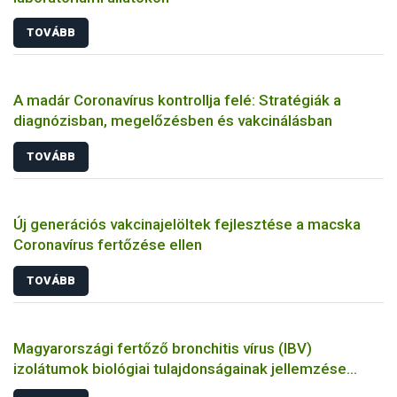
TOVÁBB
A madár Coronavírus kontrollja felé: Stratégiák a
diagnózisban, megelőzésben és vakcinálásban
TOVÁBB
Új generációs vakcinajelöltek fejlesztése a macska
Coronavírus fertőzése ellen
TOVÁBB
Magyarországi fertőző bronchitis vírus (IBV)
izolátumok biológiai tulajdonságainak jellemzése
állatkísérletes és molekuláris biológiai eszközökkel