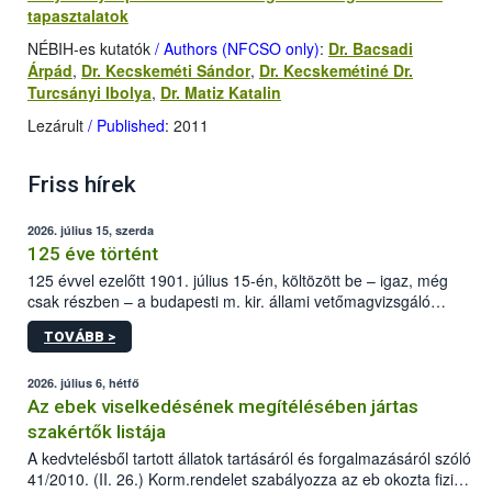
tapasztalatok
NÉBIH-es kutatók
/ Authors (NFCSO only)
:
Dr. Ba
csadi
Árpád
,
Dr. Kecskeméti Sándor
,
Dr. Kecskemétiné Dr.
Turcsányi Ibolya
,
Dr. Matiz Katalin
Lezárult
/ Published
: 2011
Friss hírek
2026. július 15, szerda
125 éve történt
125 évvel ezelőtt 1901. július 15-én, költözött be – igaz, még
csak részben – a budapesti m. kir. állami vetőmagvizsgáló
állomás a Kis Rókus utca 15. szám alatti, Czigler Győző által
TOVÁBB >
tervezett új épületébe.
2026. július 6, hétfő
Az ebek viselkedésének megítélésében jártas
szakértők listája
A kedvtelésből tartott állatok tartásáról és forgalmazásáról szóló
41/2010. (II. 26.) Korm.rendelet szabályozza az eb okozta fizikai