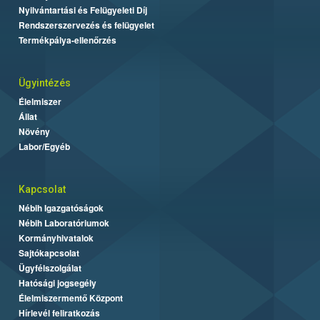
Nyilvántartási és Felügyeleti Díj
Rendszerszervezés és felügyelet
Termékpálya-ellenőrzés
Ügyintézés
Élelmiszer
Állat
Növény
Labor/Egyéb
Kapcsolat
Nébih Igazgatóságok
Nébih Laboratóriumok
Kormányhivatalok
Sajtókapcsolat
Ügyfélszolgálat
Hatósági jogsegély
Élelmiszermentő Központ
Hírlevél feliratkozás