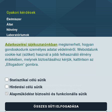
Gyakori kérdések
Élelmiszer
Állat
Növény
Laboratóriumok
Labor/Egyéb
Adatkezelési tájékoztatónkban
megismerheti, hogyan
gondoskodunk személyes adatai védelméről. Weboldalunk
cookie-kat (sütiket) használ a jobb felhasználói élmény
érdekében, melynek biztosításához kérjük, kattintson az
„Elfogadom” gombra.
Statisztikai célú sütik
Nemzeti Élelmiszerlánc-biztonsági Hivatal
Hirdetési célú sütik
Cím: 1024 Budapest, Keleti Károly utca. 24.
Alapműködést biztosító és funkcionális sütik
Levelezési cím: 1525 Budapest. Pf. 30.
ÖSSZES SÜTI ELFOGADÁSA
E-mail:
ugyfelszolgalat@nebih.gov.hu