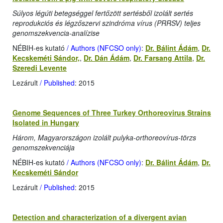
Súlyos légúti betegséggel fertőzött sertésből izolált sertés
reprodukciós és légzőszervi szindróma vírus (PRRSV) teljes
genomszekvencia-analízise
NÉBIH-es kutató
/ Authors (NFCSO only)
:
Dr. Bálint Ádám
,
Dr.
Kecskeméti Sándor,
,
Dr. Dán Ádám
,
Dr. Farsang Attila
,
Dr.
Szeredi Levente
Lezárult
/ Published
: 2015
Genome Sequences of Three Turkey Orthoreovirus Strains
Isolated in Hungary
Három, Magyarországon izolált pulyka-orthoreovírus-törzs
genomszekvenciája
NÉBIH-es kutató
/ Authors (NFCSO only)
:
Dr. Bálint Ádám
,
Dr.
Kecskeméti Sándor
Lezárult
/ Published
: 2015
Detection and characterization of a divergent avian