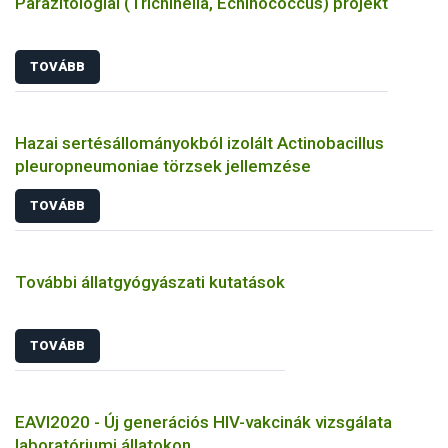
Parazitológiai (Trichinella, Echinococcus) projekt
TOVÁBB
Hazai sertésállományokból izolált Actinobacillus
pleuropneumoniae törzsek jellemzése
TOVÁBB
További állatgyógyászati kutatások
TOVÁBB
EAVI2020 - Új generációs HIV-vakcinák vizsgálata
laboratóriumi állatokon