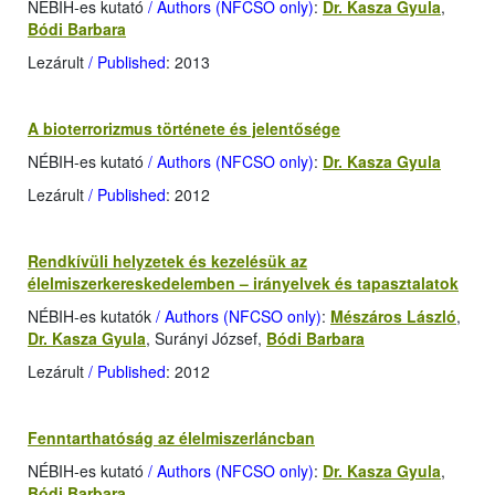
NÉBIH-es kutató
/ Authors (NFCSO only)
:
Dr. Kasza Gyula
,
Bódi Barbara
Lezárult
/ Published
: 2013
A bioterrorizmus története és jelentősége
NÉBIH-es kutató
/ Authors (NFCSO only)
:
Dr. Kasza Gyula
Lezárult
/ Published
: 2012
Rendkívüli helyzetek és kezelésük az
élelmiszerkereskedelemben – irányelvek és tapasztalatok
NÉBIH-es kutatók
/ Authors (NFCSO only)
:
Mészáros László
,
Dr. Kasza Gyula
, Surányi József,
Bódi Barbara
Lezárult
/ Published
: 2012
Fenntarthatóság az élelmiszerláncban
NÉBIH-es kutató
/ Authors (NFCSO only)
:
Dr. Kasza Gyula
,
Bódi Barbara