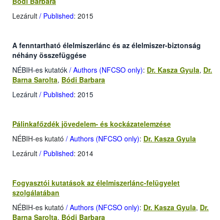
Bódi Barbara
Lezárult
/ Published
: 2015
A fenntartható élelmiszerlánc és az élelmiszer-biztonság
néhány összefüggése
NÉBIH-es kutatók
/ Authors (NFCSO only)
:
Dr. Kasza Gyula
,
Dr.
Barna Sarolta
,
Bódi Barbara
Lezárult
/ Published
: 2015
Pálinkafőzdék jövedelem- és kockázatelemzése
NÉBIH-es kutató
/ Authors (NFCSO only)
:
Dr. Kasza Gyula
Lezárult
/ Published
: 2014
Fogyasztói kutatások az élelmiszerlánc-felügyelet
szolgálatában
NÉBIH-es kutató
/ Authors (NFCSO only)
:
Dr. Kasza Gyula
,
Dr.
Barna Sarolta
,
Bódi Barbara