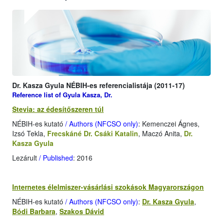
Dr. Kasza Gyula NÉBIH-es referencialistája (2011-17)
Reference list of Gyula Kasza, Dr.
Stevia: az édesítőszeren túl
NÉBIH-es kutató
/ Authors (NFCSO only)
: Kemenczei Ágnes,
Izsó Tekla,
Frecskáné Dr. Csáki Katalin
, Maczó Anita,
Dr.
Kasza Gyula
Lezárult
/ Published
: 2016
Internetes élelmiszer-vásárlási szokások Magyarországon
NÉBIH-es kutató
/ Authors (NFCSO only)
:
Dr. Kasza Gyula
,
Bódi Barbara
,
Szakos Dávid