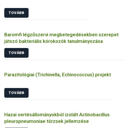
TOVÁBB
Baromfi légzőszervi megbetegedésekben szerepet
játszó bakteriális kórokozók tanulmányozása
TOVÁBB
Parazitológiai (Trichinella, Echinococcus) projekt
TOVÁBB
Hazai sertésállományokból izolált Actinobacillus
pleuropneumoniae törzsek jellemzése