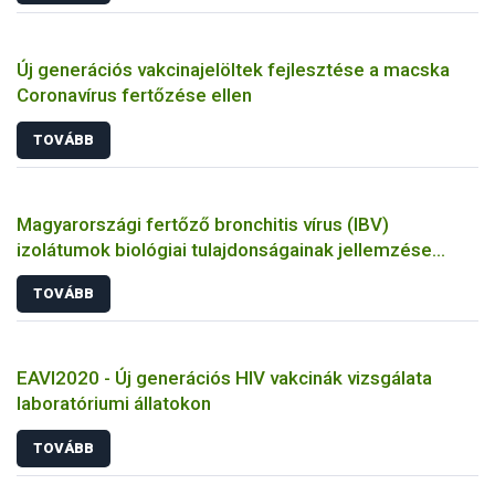
Új generációs vakcinajelöltek fejlesztése a macska
Coronavírus fertőzése ellen
TOVÁBB
Magyarországi fertőző bronchitis vírus (IBV)
izolátumok biológiai tulajdonságainak jellemzése
állatkísérletes és molekuláris biológiai eszközökkel
TOVÁBB
EAVI2020 - Új generációs HIV vakcinák vizsgálata
laboratóriumi állatokon
TOVÁBB