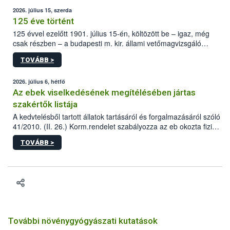
2026. július 15, szerda
125 éve történt
125 évvel ezelőtt 1901. július 15-én, költözött be – igaz, még
csak részben – a budapesti m. kir. állami vetőmagvizsgáló
állomás a Kis Rókus utca 15. szám alatti, Czigler Győző által
TOVÁBB >
tervezett új épületébe.
2026. július 6, hétfő
Az ebek viselkedésének megítélésében jártas
szakértők listája
A kedvtelésből tartott állatok tartásáról és forgalmazásáról szóló
41/2010. (II. 26.) Korm.rendelet szabályozza az eb okozta fizikai
sérülés, illetve ennek veszélye keletkezésekor felmerülő
TOVÁBB >
hatósági feladatokat, valamint a veszélyes eb tartását és annak
engedélyezését. Ezen eljárások során szükség esetén be kell
vonni az ebek viselkedésének megítélésében jártas szakértőt.
További növénygyógyászati kutatások