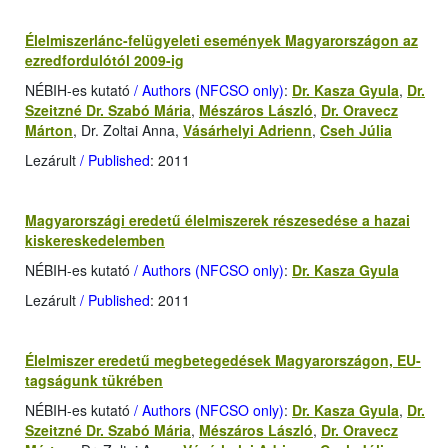
Élelmiszerlánc-felügyeleti események Magyarországon az
ezredfordulótól 2009-ig
NÉBIH-es kutató
/ Authors (NFCSO only)
:
Dr. Kasza Gyula
,
Dr.
Szeitzné Dr. Szabó Mária
,
Mészáros László
,
Dr. Oravecz
Márton
, Dr. Zoltai Anna,
Vásárhelyi Adrienn
,
Cseh Júlia
Lezárult
/ Published
: 2011
Magyarországi eredetű élelmiszerek részesedése a hazai
kiskereskedelemben
NÉBIH-es kutató
/ Authors (NFCSO only)
:
Dr. Kasza Gyula
Lezárult
/ Published
: 2011
Élelmiszer eredetű megbetegedések Magyarországon, EU-
tagságunk tükrében
NÉBIH-es kutató
/ Authors (NFCSO only)
:
Dr. Kasza Gyula
,
Dr.
Szeitzné Dr. Szabó Mária
,
Mészáros László
,
Dr. Oravecz