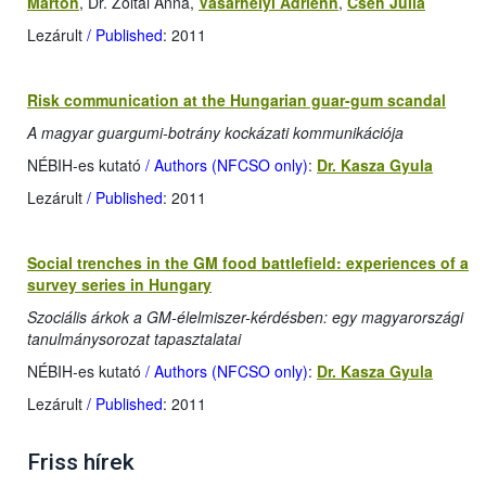
Márton
, Dr. Zoltai Anna,
Vásárhelyi Adrienn
,
Cseh Júlia
Lezárult
/ Published
: 2011
Risk communication at the Hungarian guar-gum scandal
A magyar guargumi-botrány kockázati kommunikációja
NÉBIH-es kutató
/ Authors (NFCSO only)
:
Dr. Kasza Gyula
Lezárult
/ Published
: 2011
Social trenches in the GM food battlefield: experiences of a
survey series in Hungary
Szociális árkok a GM-élelmiszer-kérdésben: egy magyarországi
tanulmánysorozat tapasztalatai
NÉBIH-es kutató
/ Authors (NFCSO only)
:
Dr. Kasza Gyula
Lezárult
/ Published
: 2011
Friss hírek