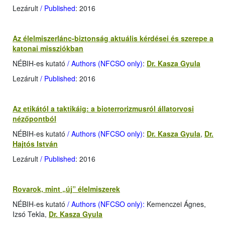
Lezárult
/ Published
: 2016
Az élelmiszerlánc-biztonság aktuális kérdései és szerepe a
katonai missziókban
NÉBIH-es kutató
/ Authors (NFCSO only)
:
Dr. Kasza Gyula
Lezárult
/ Published
: 2016
Az etikától a taktikáig: a bioterrorizmusról állatorvosi
nézőpontból
NÉBIH-es kutató
/ Authors (NFCSO only)
:
Dr. Kasza Gyula
,
Dr.
Hajtós István
Lezárult
/ Published
: 2016
Rovarok, mint „új” élelmiszerek
NÉBIH-es kutató
/ Authors (NFCSO only):
Kemenczei Ágnes,
Izsó Tekla,
Dr. Kasza Gyula