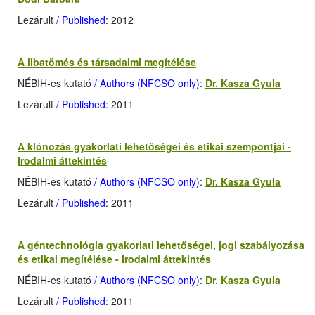
Lezárult
/ Published
: 2012
A libatömés és társadalmi megítélése
NÉBIH-es kutató
/ Authors (NFCSO only)
:
Dr. Kasza Gyula
Lezárult
/ Published
: 2011
A klónozás gyakorlati lehetőségei és etikai szempontjai -
Irodalmi áttekintés
NÉBIH-es kutató
/ Authors (NFCSO only)
:
Dr. Kasza Gyula
Lezárult
/ Published
: 2011
A géntechnológia gyakorlati lehetőségei, jogi szabályozása
és etikai megítélése - Irodalmi áttekintés
NÉBIH-es kutató
/ Authors (NFCSO only)
:
Dr. Kasza Gyula
Lezárult
/ Published
: 2011