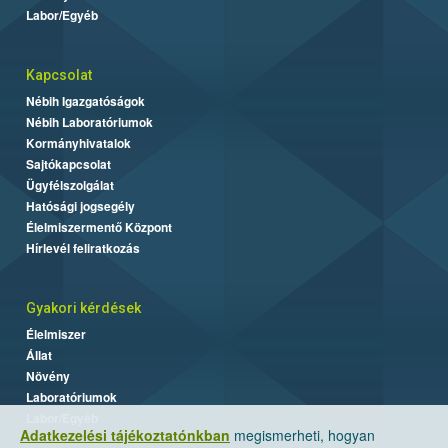
Labor/Egyéb
Kapcsolat
Nébih Igazgatóságok
Nébih Laboratóriumok
Kormányhivatalok
Sajtókapcsolat
Ügyfélszolgálat
Hatósági jogsegély
Élelmiszermentő Központ
Hírlevél feliratkozás
Gyakori kérdések
Élelmiszer
Állat
Növény
Laboratóriumok
Labor/Egyéb
Adatkezelési tájékoztatónkban
megismerheti, hogyan