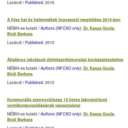
Lezárult
/ Published
: 2016
A friss hal és haltermékek fogyasztói megítélése 2014-ben
NÉBIH-es kutató
/ Authors (NFCSO only)
:
Dr. Kasza Gyula
,
Bódi Barbara
Lezárult
/ Published
: 2015
Általános iskolások élelmiszerbiztonsági kockázatészlelése
NÉBIH-es kutató
/ Authors (NFCSO only)
:
Dr. Kasza Gyula
,
Bódi Barbara
Lezárult
/ Published
: 2015
Kommunális szennyvíziszap 15 hetes laboratóriumi
vermikomposztálásának tapasztalatai
NÉBIH-es kutató
/ Authors (NFCSO only)
:
Dr. Kasza Gyula
,
Bódi Barbara