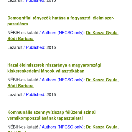
Lezárult
/ Published
: 2015
Demográfiai tényezők hatása a fogyasztói élelmiszer-
pazarlásra
NÉBIH-es kutató
/ Authors (NFCSO only)
:
Dr. Kasza Gyula
,
Bódi Barbara
Lezárult
/ Published
: 2015
Hazai élelmiszerek részaránya a magyarországi
kiskereskedelmi láncok választékában
NÉBIH-es kutató
/ Authors (NFCSO only)
:
Dr. Kasza Gyula
,
Bódi Barbara
Lezárult
/ Published
: 2015
Kommunális szennyvíziszap félüzemi szintű
vermikomposztálásának tapasztalatai
NÉBIH-es kutató
/ Authors (NFCSO only)
:
Dr. Kasza Gyula
,