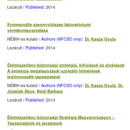
Lezárult
/ Published
: 2014
Kommunális szennyvíziszap laboratóriumi
vermikomposztálása
NÉBIH-es kutató
/ Authors (NFCSO only):
Dr. Kasza Gyula
Lezárult
/ Published
: 2014
Élelmiszerlánc-biztonsági stratégia: kihívások és elvárások
A stratégia megalapozását szolgáló felmérések
legfontosabb tapasztalatai
NÉBIH-es kutató
/ Authors (NFCSO only)
:
Dr. Kasza Gyula
,
Dr.
Józwiak Ákos
,
Bódi Barbara
Lezárult
/ Published
: 2013
Élelmiszerlánc-biztonsági Stratégia Magyarországon –
Tapasztalatok és javaslatok