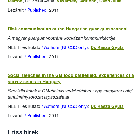
Márton
, Dr. Zoltai Anna,
Vásárhelyi Adrienn
,
Cseh Júlia
Lezárult
/ Published
: 2011
Risk communication at the Hungarian guar-gum scandal
A magyar guargumi-botrány kockázati kommunikációja
NÉBIH-es kutató
/ Authors (NFCSO only)
:
Dr. Kasza Gyula
Lezárult
/ Published
: 2011
Social trenches in the GM food battlefield: experiences of a
survey series in Hungary
Szociális árkok a GM-élelmiszer-kérdésben: egy magyarországi
tanulmánysorozat tapasztalatai
NÉBIH-es kutató
/ Authors (NFCSO only)
:
Dr. Kasza Gyula
Lezárult
/ Published
: 2011
Friss hírek