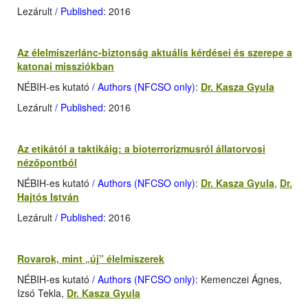
Lezárult
/ Published
: 2016
Az élelmiszerlánc-biztonság aktuális kérdései és szerepe a
katonai missziókban
NÉBIH-es kutató
/ Authors (NFCSO only)
:
Dr. Kasza Gyula
Lezárult
/ Published
: 2016
Az etikától a taktikáig: a bioterrorizmusról állatorvosi
nézőpontból
NÉBIH-es kutató
/ Authors (NFCSO only)
:
Dr. Kasza Gyula
,
Dr.
Hajtós István
Lezárult
/ Published
: 2016
Rovarok, mint „új” élelmiszerek
NÉBIH-es kutató
/ Authors (NFCSO only):
Kemenczei Ágnes,
Izsó Tekla,
Dr. Kasza Gyula