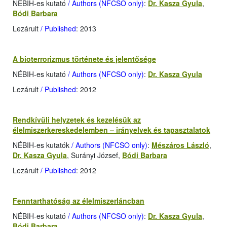
NÉBIH-es kutató
/ Authors (NFCSO only)
:
Dr. Kasza Gyula
,
Bódi Barbara
Lezárult
/ Published
: 2013
A bioterrorizmus története és jelentősége
NÉBIH-es kutató
/ Authors (NFCSO only)
:
Dr. Kasza Gyula
Lezárult
/ Published
: 2012
Rendkívüli helyzetek és kezelésük az
élelmiszerkereskedelemben – irányelvek és tapasztalatok
NÉBIH-es kutatók
/ Authors (NFCSO only)
:
Mészáros László
,
Dr. Kasza Gyula
, Surányi József,
Bódi Barbara
Lezárult
/ Published
: 2012
Fenntarthatóság az élelmiszerláncban
NÉBIH-es kutató
/ Authors (NFCSO only)
:
Dr. Kasza Gyula
,
Bódi Barbara