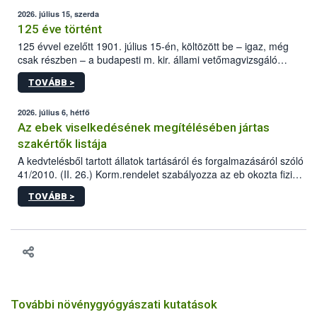
2026. július 15, szerda
125 éve történt
125 évvel ezelőtt 1901. július 15-én, költözött be – igaz, még
csak részben – a budapesti m. kir. állami vetőmagvizsgáló
állomás a Kis Rókus utca 15. szám alatti, Czigler Győző által
TOVÁBB >
tervezett új épületébe.
2026. július 6, hétfő
Az ebek viselkedésének megítélésében jártas
szakértők listája
A kedvtelésből tartott állatok tartásáról és forgalmazásáról szóló
41/2010. (II. 26.) Korm.rendelet szabályozza az eb okozta fizikai
sérülés, illetve ennek veszélye keletkezésekor felmerülő
TOVÁBB >
hatósági feladatokat, valamint a veszélyes eb tartását és annak
engedélyezését. Ezen eljárások során szükség esetén be kell
vonni az ebek viselkedésének megítélésében jártas szakértőt.
További növénygyógyászati kutatások