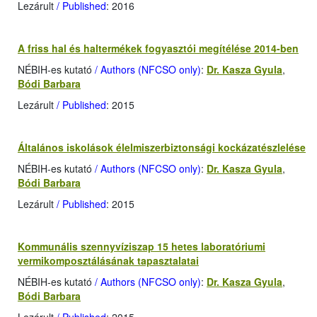
Lezárult
/ Published
: 2016
A friss hal és haltermékek fogyasztói megítélése 2014-ben
NÉBIH-es kutató
/ Authors (NFCSO only)
:
Dr. Kasza Gyula
,
Bódi Barbara
Lezárult
/ Published
: 2015
Általános iskolások élelmiszerbiztonsági kockázatészlelése
NÉBIH-es kutató
/ Authors (NFCSO only)
:
Dr. Kasza Gyula
,
Bódi Barbara
Lezárult
/ Published
: 2015
Kommunális szennyvíziszap 15 hetes laboratóriumi
vermikomposztálásának tapasztalatai
NÉBIH-es kutató
/ Authors (NFCSO only)
:
Dr. Kasza Gyula
,
Bódi Barbara