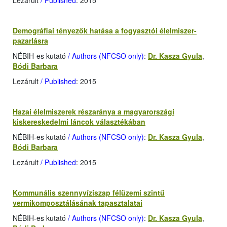
Lezárult
/ Published
: 2015
Demográfiai tényezők hatása a fogyasztói élelmiszer-
pazarlásra
NÉBIH-es kutató
/ Authors (NFCSO only)
:
Dr. Kasza Gyula
,
Bódi Barbara
Lezárult
/ Published
: 2015
Hazai élelmiszerek részaránya a magyarországi
kiskereskedelmi láncok választékában
NÉBIH-es kutató
/ Authors (NFCSO only)
:
Dr. Kasza Gyula
,
Bódi Barbara
Lezárult
/ Published
: 2015
Kommunális szennyvíziszap félüzemi szintű
vermikomposztálásának tapasztalatai
NÉBIH-es kutató
/ Authors (NFCSO only)
:
Dr. Kasza Gyula
,