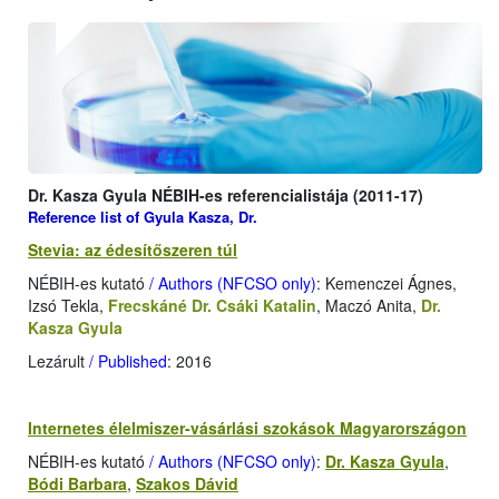
Dr. Kasza Gyula NÉBIH-es referencialistája (2011-17)
Reference list of Gyula Kasza, Dr.
Stevia: az édesítőszeren túl
NÉBIH-es kutató
/ Authors (NFCSO only)
: Kemenczei Ágnes,
Izsó Tekla,
Frecskáné Dr. Csáki Katalin
, Maczó Anita,
Dr.
Kasza Gyula
Lezárult
/ Published
: 2016
Internetes élelmiszer-vásárlási szokások Magyarországon
NÉBIH-es kutató
/ Authors (NFCSO only)
:
Dr. Kasza Gyula
,
Bódi Barbara
,
Szakos Dávid