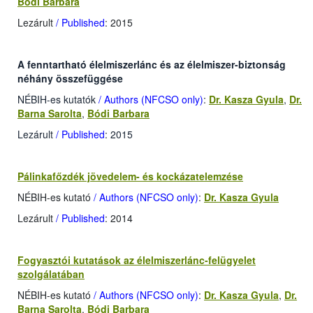
Bódi Barbara
Lezárult
/ Published
: 2015
A fenntartható élelmiszerlánc és az élelmiszer-biztonság
néhány összefüggése
NÉBIH-es kutatók
/ Authors (NFCSO only)
:
Dr. Kasza Gyula
,
Dr.
Barna Sarolta
,
Bódi Barbara
Lezárult
/ Published
: 2015
Pálinkafőzdék jövedelem- és kockázatelemzése
NÉBIH-es kutató
/ Authors (NFCSO only)
:
Dr. Kasza Gyula
Lezárult
/ Published
: 2014
Fogyasztói kutatások az élelmiszerlánc-felügyelet
szolgálatában
NÉBIH-es kutató
/ Authors (NFCSO only)
:
Dr. Kasza Gyula
,
Dr.
Barna Sarolta
,
Bódi Barbara