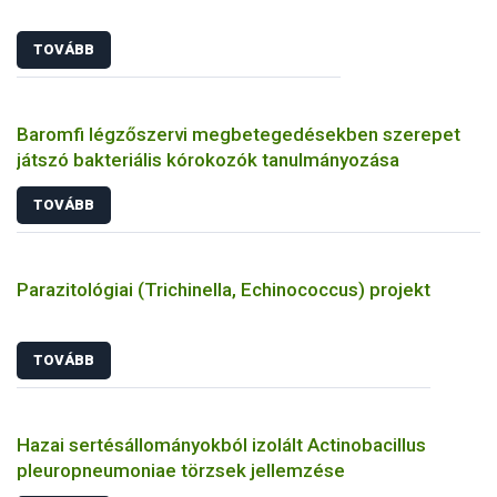
TOVÁBB
Baromfi légzőszervi megbetegedésekben szerepet
játszó bakteriális kórokozók tanulmányozása
TOVÁBB
Parazitológiai (Trichinella, Echinococcus) projekt
TOVÁBB
Hazai sertésállományokból izolált Actinobacillus
pleuropneumoniae törzsek jellemzése