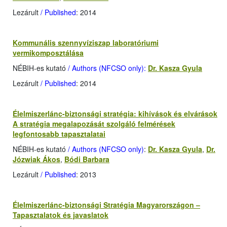
Lezárult
/ Published
: 2014
Kommunális szennyvíziszap laboratóriumi
vermikomposztálása
NÉBIH-es kutató
/ Authors (NFCSO only):
Dr. Kasza Gyula
Lezárult
/ Published
: 2014
Élelmiszerlánc-biztonsági stratégia: kihívások és elvárások
A stratégia megalapozását szolgáló felmérések
legfontosabb tapasztalatai
NÉBIH-es kutató
/ Authors (NFCSO only)
:
Dr. Kasza Gyula
,
Dr.
Józwiak Ákos
,
Bódi Barbara
Lezárult
/ Published
: 2013
Élelmiszerlánc-biztonsági Stratégia Magyarországon –
Tapasztalatok és javaslatok