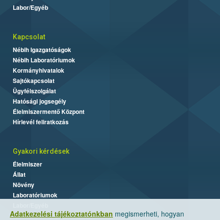
Labor/Egyéb
Kapcsolat
Nébih Igazgatóságok
Nébih Laboratóriumok
Kormányhivatalok
Sajtókapcsolat
Ügyfélszolgálat
Hatósági jogsegély
Élelmiszermentő Központ
Hírlevél feliratkozás
Gyakori kérdések
Élelmiszer
Állat
Növény
Laboratóriumok
Labor/Egyéb
Adatkezelési tájékoztatónkban
megismerheti, hogyan