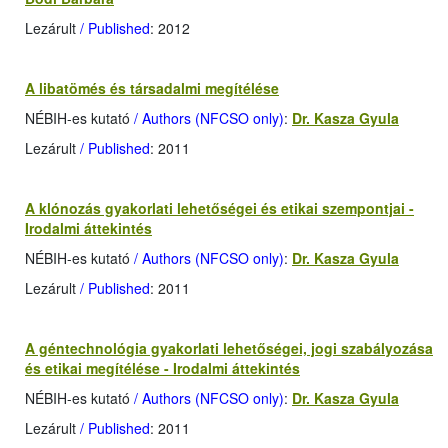
Lezárult
/ Published
: 2012
A libatömés és társadalmi megítélése
NÉBIH-es kutató
/ Authors (NFCSO only)
:
Dr. Kasza Gyula
Lezárult
/ Published
: 2011
A klónozás gyakorlati lehetőségei és etikai szempontjai -
Irodalmi áttekintés
NÉBIH-es kutató
/ Authors (NFCSO only)
:
Dr. Kasza Gyula
Lezárult
/ Published
: 2011
A géntechnológia gyakorlati lehetőségei, jogi szabályozása
és etikai megítélése - Irodalmi áttekintés
NÉBIH-es kutató
/ Authors (NFCSO only)
:
Dr. Kasza Gyula
Lezárult
/ Published
: 2011