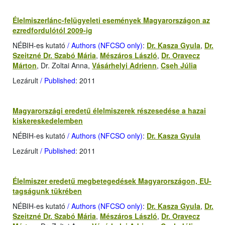
Élelmiszerlánc-felügyeleti események Magyarországon az
ezredfordulótól 2009-ig
NÉBIH-es kutató
/ Authors (NFCSO only)
:
Dr. Kasza Gyula
,
Dr.
Szeitzné Dr. Szabó Mária
,
Mészáros László
,
Dr. Oravecz
Márton
, Dr. Zoltai Anna,
Vásárhelyi Adrienn
,
Cseh Júlia
Lezárult
/ Published
: 2011
Magyarországi eredetű élelmiszerek részesedése a hazai
kiskereskedelemben
NÉBIH-es kutató
/ Authors (NFCSO only)
:
Dr. Kasza Gyula
Lezárult
/ Published
: 2011
Élelmiszer eredetű megbetegedések Magyarországon, EU-
tagságunk tükrében
NÉBIH-es kutató
/ Authors (NFCSO only)
:
Dr. Kasza Gyula
,
Dr.
Szeitzné Dr. Szabó Mária
,
Mészáros László
,
Dr. Oravecz