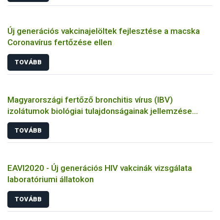
Új generációs vakcinajelöltek fejlesztése a macska
Coronavírus fertőzése ellen
TOVÁBB
Magyarországi fertőző bronchitis vírus (IBV)
izolátumok biológiai tulajdonságainak jellemzése
állatkísérletes és molekuláris biológiai eszközökkel
TOVÁBB
EAVI2020 - Új generációs HIV vakcinák vizsgálata
laboratóriumi állatokon
TOVÁBB