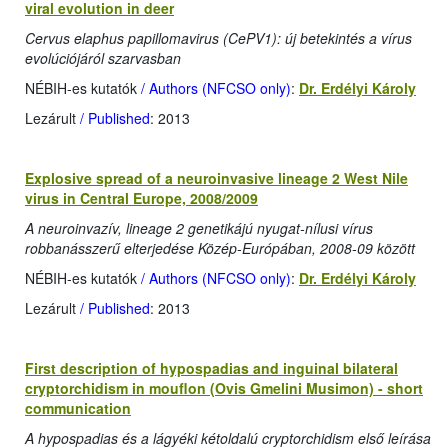
viral evolution in deer
Cervus elaphus papillomavirus (CePV1): új betekintés a vírus
evolúciójáról szarvasban
NÉBIH-es kutatók
/ Authors (NFCSO only)
:
Dr. Erdélyi Károly
Lezárult
/ Published
: 2013
Explosive spread of a neuroinvasive lineage 2 West Nile
virus in Central Europe, 2008/2009
A neuroinvazív, lineage 2 genetikájú nyugat-nílusi vírus
robbanásszerű elterjedése Közép-Európában, 2008-09 között
NÉBIH-es kutatók
/ Authors (NFCSO only)
:
Dr. Erdélyi Károly
Lezárult
/ Published
: 2013
First description of hypospadias and inguinal bilateral
cryptorchidism in mouflon (Ovis Gmelini Musimon) - short
communication
A hypospadias és a lágyéki kétoldalú cryptorchidism első leírása