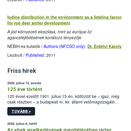
Iodine distribution in the environment as a limiting factor
for roe deer antler development
A jód környezeti eloszlása, mint az európai őz
agancsfejlődésének korlátozó tényezője
NÉBIH-es kutatók
/ Authors (NFCSO only)
:
Dr. Erdélyi Károly
Lezárult
/ Published
: 2011
Friss hírek
2026. július 15, szerda
125 éve történt
125 évvel ezelőtt 1901. július 15-én, költözött be – igaz, még
csak részben – a budapesti m. kir. állami vetőmagvizsgáló
állomás a Kis Rókus utca 15. szám alatti, Czigler Győző által
TOVÁBB >
tervezett új épületébe.
2026. július 6, hétfő
Az ebek viselkedésének megítélésében jártas