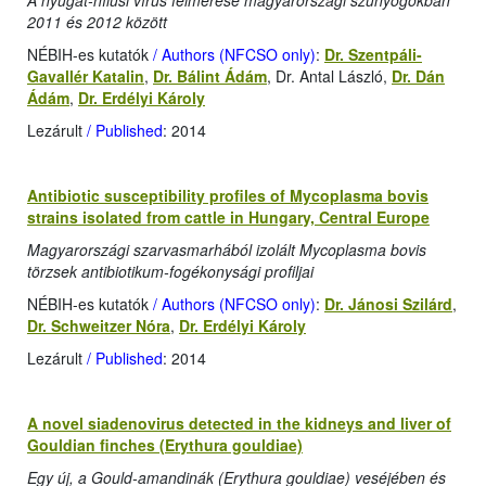
A nyugat-nílusi vírus felmérése magyarországi szúnyogokban
2011 és 2012 között
NÉBIH-es kutatók
/ Authors (NFCSO only)
:
Dr. Szentpáli-
Gavallér Katalin
,
Dr. Bálint Ádám
, Dr. Antal László,
Dr. Dán
Ádám
,
Dr. Erdélyi Károly
Lezárult
/ Published
: 2014
Antibiotic susceptibility profiles of Mycoplasma bovis
strains isolated from cattle in Hungary, Central Europe
Magyarországi szarvasmarhából izolált Mycoplasma bovis
törzsek antibiotikum-fogékonysági profiljai
NÉBIH-es kutatók
/ Authors (NFCSO only)
:
Dr. Jánosi Szilárd
,
Dr. Schweitzer Nóra
,
Dr. Erdélyi Károly
Lezárult
/ Published
: 2014
A novel siadenovirus detected in the kidneys and liver of
Gouldian finches (Erythura gouldiae)
Egy új, a Gould-amandinák (Erythura gouldiae) veséjében és