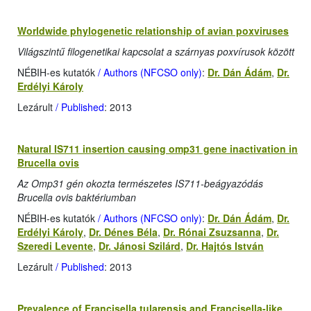
Worldwide phylogenetic relationship of avian poxviruses
Világszintű filogenetikai kapcsolat a szárnyas poxvírusok között
NÉBIH-es kutatók
/ Authors (NFCSO only)
:
Dr. Dán Ádám
,
Dr.
Erdélyi Károly
Lezárult
/ Published
: 2013
Natural IS711 insertion causing omp31 gene inactivation in
Brucella ovis
Az Omp31 gén okozta természetes IS711-beágyazódás
Brucella ovis baktériumban
NÉBIH-es kutatók
/ Authors (NFCSO only)
:
Dr. Dán Ádám
,
Dr.
Erdélyi Károly
,
Dr. Dénes Béla
,
Dr. Rónai Zsuzsanna
,
Dr.
Szeredi Levente
,
Dr. Jánosi Szilárd
,
Dr. Hajtós István
Lezárult
/ Published
: 2013
Prevalence of Francisella tularensis and Francisella-like