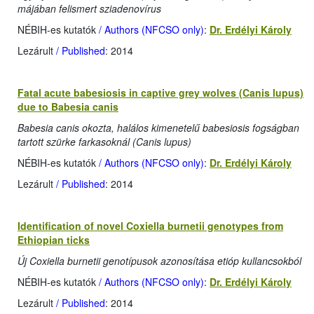
májában felismert sziadenovírus
NÉBIH-es kutatók
/ Authors (NFCSO only)
:
Dr. Erdélyi Károly
Lezárult
/ Published
: 2014
Fatal acute babesiosis in captive grey wolves (Canis lupus)
due to Babesia canis
Babesia canis okozta, halálos kimenetelű babesiosis fogságban
tartott szürke farkasoknál (Canis lupus)
NÉBIH-es kutatók
/ Authors (NFCSO only)
:
Dr. Erdélyi Károly
Lezárult
/ Published
: 2014
Identification of novel Coxiella burnetii genotypes from
Ethiopian ticks
Új Coxiella burnetii genotípusok azonosítása etióp kullancsokból
NÉBIH-es kutatók
/ Authors (NFCSO only)
:
Dr. Erdélyi Károly
Lezárult
/ Published
: 2014