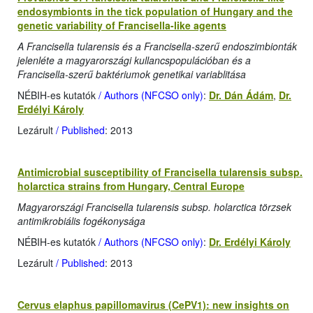
endosymbionts in the tick population of Hungary and the
genetic variability of Francisella-like agents
A Francisella tularensis és a Francisella-szerű endoszimbionták
jelenléte a magyarországi kullancspopulációban és a
Francisella-szerű baktériumok genetikai variablitása
NÉBIH-es kutatók
/ Authors (NFCSO only)
:
Dr. Dán Ádám
,
Dr.
Erdélyi Károly
Lezárult
/ Published
: 2013
Antimicrobial susceptibility of Francisella tularensis subsp.
holarctica strains from Hungary, Central Europe
Magyarországi Francisella tularensis subsp. holarctica törzsek
antimikrobiális fogékonysága
NÉBIH-es kutatók
/ Authors (NFCSO only)
:
Dr. Erdélyi Károly
Lezárult
/ Published
: 2013
Cervus elaphus papillomavirus (CePV1): new insights on