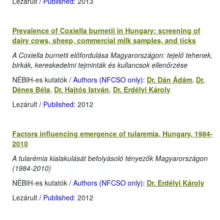
Lezárult
/ Published
: 2013
Prevalence of Coxiella burnetii in Hungary: screening of
dairy cows, sheep, commercial milk samples, and ticks
A Coxiella burnetii előfordulása Magyarországon: tejelő tehenek,
birkák, kereskedelmi tejminták és kullancsok ellenőrzése
NÉBIH-es kutatók
/ Authors (NFCSO only)
:
Dr. Dán Ádám
,
Dr.
Dénes Béla
,
Dr. Hajtós István
,
Dr. Erdélyi Károly
Lezárult
/ Published
: 2012
Factors influencing emergence of tularemia, Hungary, 1984-
2010
A tularémia kialakulását befolyásoló tényezők Magyarországon
(1984-2010)
NÉBIH-es kutatók
/ Authors (NFCSO only)
:
Dr. Erdélyi Károly
Lezárult
/ Published
: 2012