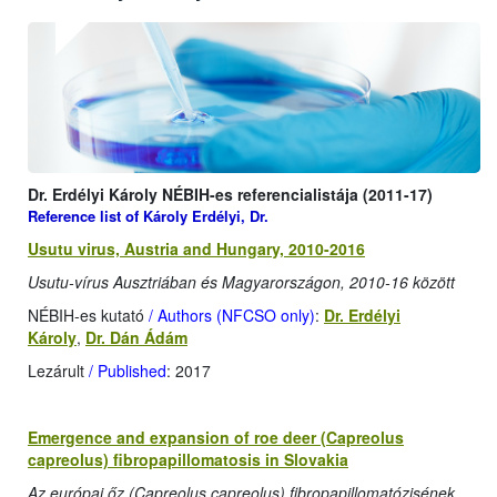
Dr. Erdélyi Károly NÉBIH-es referencialistája (2011-17)
Reference list of Károly Erdélyi, Dr.
Usutu virus, Austria and Hungary, 2010-2016
Usutu-vírus Ausztriában és Magyarországon, 2010-16 között
NÉBIH-es kutató
/ Authors (NFCSO only)
:
Dr. Erdélyi
Károly
,
Dr. Dán Ádám
Lezárult
/ Published
: 2017
Emergence and expansion of roe deer (Capreolus
capreolus) fibropapillomatosis in Slovakia
Az európai őz (Capreolus capreolus) fibropapillomatózisének