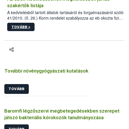
szakértők listája
A kedvtelésből tartott állatok tartásáról és forgalmazásáról szóló
41/2010. (II. 26.) Korm.rendelet szabályozza az eb okozta fizikai
sérülés, illetve ennek veszélye keletkezésekor felmerülő
TOVÁBB >
hatósági feladatokat, valamint a veszélyes eb tartását és annak
engedélyezését. Ezen eljárások során szükség esetén be kell
vonni az ebek viselkedésének megítélésében jártas szakértőt.
További növénygyógyászati kutatások
TOVÁBB
Baromfi légzőszervi megbetegedésekben szerepet
játszó bakteriális kórokozók tanulmányozása