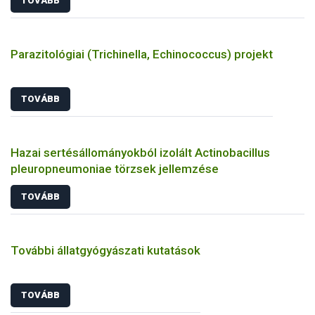
TOVÁBB
Parazitológiai (Trichinella, Echinococcus) projekt
TOVÁBB
Hazai sertésállományokból izolált Actinobacillus
pleuropneumoniae törzsek jellemzése
TOVÁBB
További állatgyógyászati kutatások
TOVÁBB