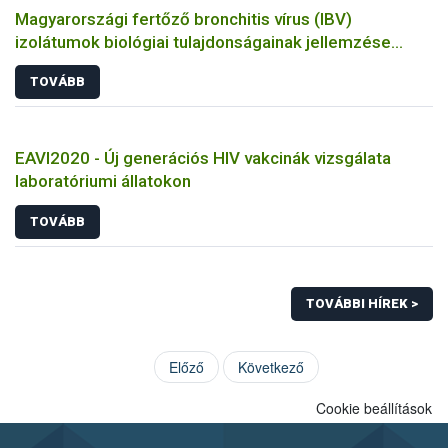
Magyarországi fertőző bronchitis vírus (IBV)
izolátumok biológiai tulajdonságainak jellemzése
állatkísérletes és molekuláris biológiai eszközökkel
TOVÁBB
EAVI2020 - Új generációs HIV vakcinák vizsgálata
laboratóriumi állatokon
TOVÁBB
TOVÁBBI HÍREK >
Előző
Következő
Cookie beállítások