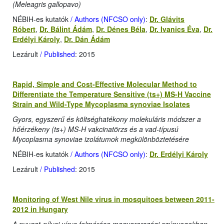
(Meleagris gallopavo)
NÉBIH-es kutatók
/ Authors (NFCSO only)
:
Dr. Glávits
Róbert
,
Dr. Bálint Ádám
,
Dr. Dénes Béla
,
Dr. Ivanics Éva
,
Dr.
Erdélyi Károly
,
Dr. Dán Ádám
Lezárult
/ Published
: 2015
Rapid, Simple and Cost-Effective Molecular Method to
Differentiate the Temperature Sensitive (ts+) MS-H Vaccine
Strain and Wild-Type Mycoplasma synoviae Isolates
Gyors, egyszerű és költséghatékony molekuláris módszer a
hőérzékeny (ts+) MS-H vakcinatörzs és a vad-típusú
Mycoplasma synoviae izolátumok megkülönböztetésére
NÉBIH-es kutatók
/ Authors (NFCSO only)
:
Dr. Erdélyi Károly
Lezárult
/ Published
: 2015
Monitoring of West Nile virus in mosquitoes between 2011-
2012 in Hungary