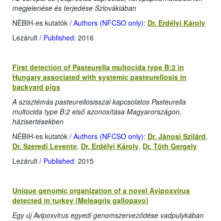
megjelenése és terjedése Szlovákiában
NÉBIH-es kutatók
/ Authors (NFCSO only)
:
Dr. Erdélyi Károly
Lezárult
/ Published
: 2016
First detection of Pasteurella multocida type B:2 in
Hungary associated with systemic pasteurellosis in
backyard pigs
A szisztémás pasteurellosisszal kapcsolatos Pasteurella
multocida type B:2 első azonosítása Magyarországon,
házisertésekben
NÉBIH-es kutatók
/ Authors (NFCSO only)
:
Dr. Jánosi Szilárd
,
Dr. Szeredi Levente
,
Dr. Erdélyi Károly
,
Dr. Tóth Gergely
Lezárult
/ Published
: 2015
Unique genomic organization of a novel Avipoxvirus
detected in turkey (Meleagris gallopavo)
Egy új Avipoxvirus egyedi genomszerveződése vadpulykában