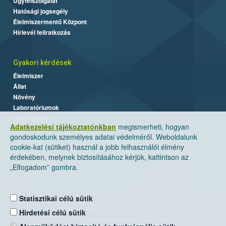
Ügyfélszolgálat
Hatósági jogsegély
Élelmiszermentő Központ
Hírlevél feliratkozás
Gyakori kérdések
Élelmiszer
Állat
Növény
Laboratóriumok
Labor/Egyéb
Adatkezelési tájékoztatónkban
megismerheti, hogyan
gondoskodunk személyes adatai védelméről. Weboldalunk
cookie-kat (sütiket) használ a jobb felhasználói élmény
érdekében, melynek biztosításához kérjük, kattintson az
„Elfogadom” gombra.
Statisztikai célú sütik
Nemzeti Élelmiszerlánc-biztonsági Hivatal
Hirdetési célú sütik
Cím: 1024 Budapest, Keleti Károly utca. 24.