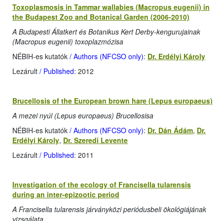
Toxoplasmosis in Tammar wallabies (Macropus eugenii) in
the Budapest Zoo and Botanical Garden (2006-2010)
A Budapesti Állatkert és Botanikus Kert Derby-kengurujainak
(Macropus eugenii) toxoplazmózisa
NÉBIH-es kutatók
/ Authors (NFCSO only)
:
Dr. Erdélyi Károly
Lezárult
/ Published
: 2012
Brucellosis of the European brown hare (Lepus europaeus)
A mezei nyúl (Lepus europaeus) Brucellosisa
NÉBIH-es kutatók
/ Authors (NFCSO only)
:
Dr. Dán Ádám
,
Dr.
Erdélyi Károly
,
Dr. Szeredi Levente
Lezárult
/ Published
: 2011
Investigation of the ecology of Francisella tularensis
during an inter-epizootic period
A Francisella tularensis járványközi periódusbeli ökológiájának
vizsgálata