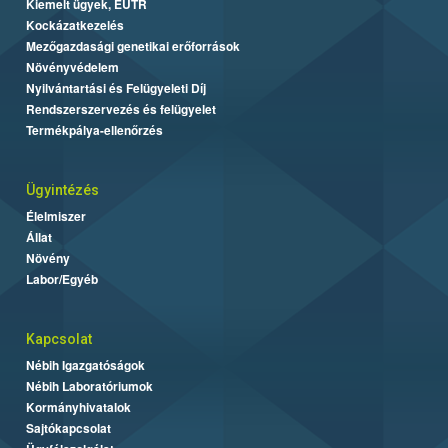
Kiemelt ügyek, EUTR
Kockázatkezelés
Mezőgazdasági genetikai erőforrások
Növényvédelem
Nyilvántartási és Felügyeleti Díj
Rendszerszervezés és felügyelet
Termékpálya-ellenőrzés
Ügyintézés
Élelmiszer
Állat
Növény
Labor/Egyéb
Kapcsolat
Nébih Igazgatóságok
Nébih Laboratóriumok
Kormányhivatalok
Sajtókapcsolat