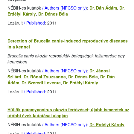
NÉBIH-es kutatók
/ Authors (NFCSO only)
:
Dr. Dán Ádám
,
Dr.
Erdélyi Károly
,
Dr. Dénes Béla
Lezárult
/ Published
: 2011
Detection of Brucella canis-induced reproductive diseases
in a kennel
Brucella canis okozta reproduktív betegségek felismerése egy
kennelben
NÉBIH-es kutatók
/ Authors (NFCSO only)
:
Dr. Jánosi
Szilárd
,
Dr. Rónai Zsuzsanna
,
Dr. Dénes Béla
,
Dr. Dán
Ádám
,
Dr. Szeredi Levente
,
Dr. Erdélyi Károly
Lezárult
/ Published
: 2011
Hüllők paramyxovírus okozta fertőzései; újabb ismeretek az
utóbbi évek kutatásai alapján
NÉBIH-es kutatók
/ Authors (NFCSO only)
:
Dr. Erdélyi Károly
Lezárult
/ Published
: 2011