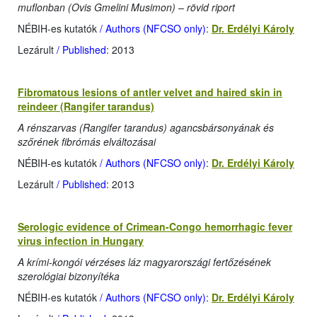
muflonban (Ovis Gmelini Musimon) – rövid riport
NÉBIH-es kutatók
/ Authors (NFCSO only)
:
Dr. Erdélyi Károly
Lezárult
/ Published
: 2013
Fibromatous lesions of antler velvet and haired skin in
reindeer (Rangifer tarandus)
A rénszarvas (Rangifer tarandus) agancsbársonyának és
szőrének fibrómás elváltozásai
NÉBIH-es kutatók
/ Authors (NFCSO only)
:
Dr. Erdélyi Károly
Lezárult
/ Published
: 2013
Serologic evidence of Crimean-Congo hemorrhagic fever
virus infection in Hungary
A krími-kongói vérzéses láz magyarországi fertőzésének
szerológiai bizonyítéka
NÉBIH-es kutatók
/ Authors (NFCSO only)
:
Dr. Erdélyi Károly