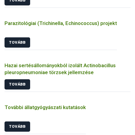
TOVÁBB
Parazitológiai (Trichinella, Echinococcus) projekt
TOVÁBB
Hazai sertésállományokból izolált Actinobacillus
pleuropneumoniae törzsek jellemzése
TOVÁBB
További állatgyógyászati kutatások
TOVÁBB