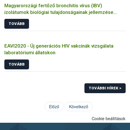
Magyarországi fertőző bronchitis vírus (IBV)
izolátumok biológiai tulajdonságainak jellemzése
állatkísérletes és molekuláris biológiai eszközökkel
TOVÁBB
EAVI2020 - Új generációs HIV vakcinák vizsgálata
laboratóriumi állatokon
TOVÁBB
TOVÁBBI HÍREK >
Előző
Következő
Cookie beállítások