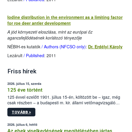
Iodine distribution in the environment as a limiting factor
for roe deer antler development
A jód környezeti eloszlása, mint az európai őz
agancsfejlődésének korlátozó tényezője
NÉBIH-es kutatók
/ Authors (NFCSO only)
:
Dr. Erdélyi Károly
Lezárult
/ Published
: 2011
Friss hírek
2026. július 15, szerda
125 éve történt
125 évvel ezelőtt 1901. július 15-én, költözött be – igaz, még
csak részben – a budapesti m. kir. állami vetőmagvizsgáló
állomás a Kis Rókus utca 15. szám alatti, Czigler Győző által
TOVÁBB >
tervezett új épületébe.
2026. július 6, hétfő
Az ebek viselkedésének megítélésében jártas