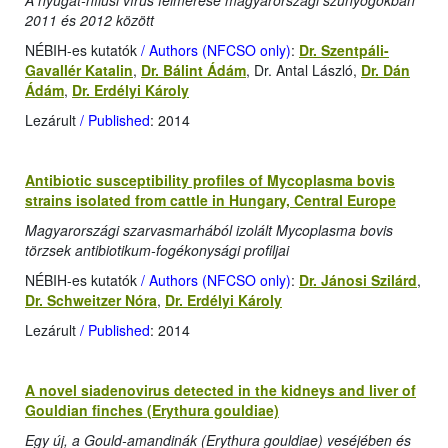
A nyugat-nílusi vírus felmérése magyarországi szúnyogokban
2011 és 2012 között
NÉBIH-es kutatók
/ Authors (NFCSO only)
:
Dr. Szentpáli-
Gavallér Katalin
,
Dr. Bálint Ádám
, Dr. Antal László,
Dr. Dán
Ádám
,
Dr. Erdélyi Károly
Lezárult
/ Published
: 2014
Antibiotic susceptibility profiles of Mycoplasma bovis
strains isolated from cattle in Hungary, Central Europe
Magyarországi szarvasmarhából izolált Mycoplasma bovis
törzsek antibiotikum-fogékonysági profiljai
NÉBIH-es kutatók
/ Authors (NFCSO only)
:
Dr. Jánosi Szilárd
,
Dr. Schweitzer Nóra
,
Dr. Erdélyi Károly
Lezárult
/ Published
: 2014
A novel siadenovirus detected in the kidneys and liver of
Gouldian finches (Erythura gouldiae)
Egy új, a Gould-amandinák (Erythura gouldiae) veséjében és