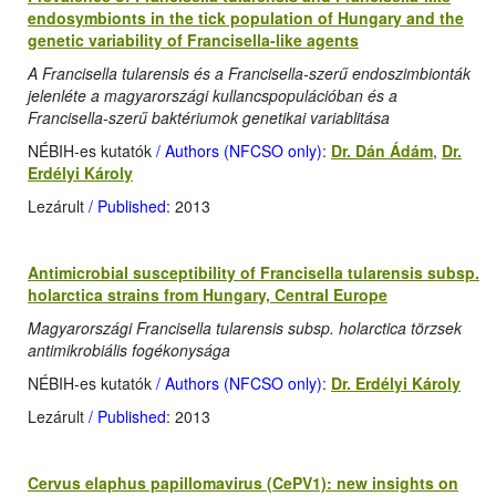
endosymbionts in the tick population of Hungary and the
genetic variability of Francisella-like agents
A Francisella tularensis és a Francisella-szerű endoszimbionták
jelenléte a magyarországi kullancspopulációban és a
Francisella-szerű baktériumok genetikai variablitása
NÉBIH-es kutatók
/ Authors (NFCSO only)
:
Dr. Dán Ádám
,
Dr.
Erdélyi Károly
Lezárult
/ Published
: 2013
Antimicrobial susceptibility of Francisella tularensis subsp.
holarctica strains from Hungary, Central Europe
Magyarországi Francisella tularensis subsp. holarctica törzsek
antimikrobiális fogékonysága
NÉBIH-es kutatók
/ Authors (NFCSO only)
:
Dr. Erdélyi Károly
Lezárult
/ Published
: 2013
Cervus elaphus papillomavirus (CePV1): new insights on