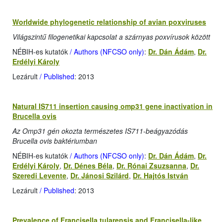
Worldwide phylogenetic relationship of avian poxviruses
Világszintű filogenetikai kapcsolat a szárnyas poxvírusok között
NÉBIH-es kutatók
/ Authors (NFCSO only)
:
Dr. Dán Ádám
,
Dr.
Erdélyi Károly
Lezárult
/ Published
: 2013
Natural IS711 insertion causing omp31 gene inactivation in
Brucella ovis
Az Omp31 gén okozta természetes IS711-beágyazódás
Brucella ovis baktériumban
NÉBIH-es kutatók
/ Authors (NFCSO only)
:
Dr. Dán Ádám
,
Dr.
Erdélyi Károly
,
Dr. Dénes Béla
,
Dr. Rónai Zsuzsanna
,
Dr.
Szeredi Levente
,
Dr. Jánosi Szilárd
,
Dr. Hajtós István
Lezárult
/ Published
: 2013
Prevalence of Francisella tularensis and Francisella-like