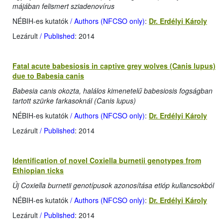
májában felismert sziadenovírus
NÉBIH-es kutatók
/ Authors (NFCSO only)
:
Dr. Erdélyi Károly
Lezárult
/ Published
: 2014
Fatal acute babesiosis in captive grey wolves (Canis lupus)
due to Babesia canis
Babesia canis okozta, halálos kimenetelű babesiosis fogságban
tartott szürke farkasoknál (Canis lupus)
NÉBIH-es kutatók
/ Authors (NFCSO only)
:
Dr. Erdélyi Károly
Lezárult
/ Published
: 2014
Identification of novel Coxiella burnetii genotypes from
Ethiopian ticks
Új Coxiella burnetii genotípusok azonosítása etióp kullancsokból
NÉBIH-es kutatók
/ Authors (NFCSO only)
:
Dr. Erdélyi Károly
Lezárult
/ Published
: 2014