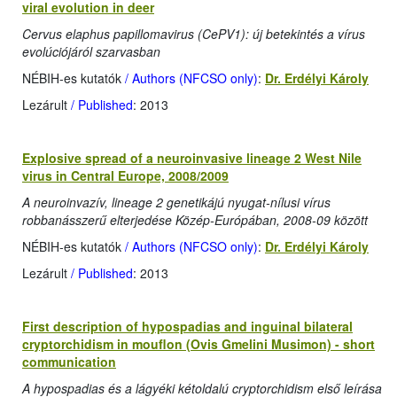
viral evolution in deer
Cervus elaphus papillomavirus (CePV1): új betekintés a vírus
evolúciójáról szarvasban
NÉBIH-es kutatók
/ Authors (NFCSO only)
:
Dr. Erdélyi Károly
Lezárult
/ Published
: 2013
Explosive spread of a neuroinvasive lineage 2 West Nile
virus in Central Europe, 2008/2009
A neuroinvazív, lineage 2 genetikájú nyugat-nílusi vírus
robbanásszerű elterjedése Közép-Európában, 2008-09 között
NÉBIH-es kutatók
/ Authors (NFCSO only)
:
Dr. Erdélyi Károly
Lezárult
/ Published
: 2013
First description of hypospadias and inguinal bilateral
cryptorchidism in mouflon (Ovis Gmelini Musimon) - short
communication
A hypospadias és a lágyéki kétoldalú cryptorchidism első leírása