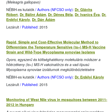
(Meleagris gallopavo)
NÉBIH-es kutatók
/ Authors (NFCSO only)
:
Dr. Glávits
Róbert
,
Dr. Bálint Ádám
,
Dr. Dénes Béla
,
Dr. Ivanics Éva
,
Dr.
Erdélyi Károly
,
Dr. Dán Ádám
Lezárult
/ Published
: 2015
Rapid, Simple and Cost-Effective Molecular Method to
Differentiate the Temperature Sensitive (ts+) MS-H Vaccine
Strain and Wild-Type Mycoplasma synoviae Isolates
Gyors, egyszerű és költséghatékony molekuláris módszer a
hőérzékeny (ts+) MS-H vakcinatörzs és a vad-típusú
Mycoplasma synoviae izolátumok megkülönböztetésére
NÉBIH-es kutatók
/ Authors (NFCSO only)
:
Dr. Erdélyi Károly
Lezárult
/ Published
: 2015
Monitoring of West Nile virus in mosquitoes between 2011-
2012 in Hungary