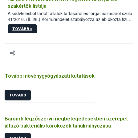
szakértők listája
A kedvtelésből tartott állatok tartásáról és forgalmazásáról szóló
41/2010. (II. 26.) Korm.rendelet szabályozza az eb okozta fizikai
sérülés, illetve ennek veszélye keletkezésekor felmerülő
TOVÁBB >
hatósági feladatokat, valamint a veszélyes eb tartását és annak
engedélyezését. Ezen eljárások során szükség esetén be kell
vonni az ebek viselkedésének megítélésében jártas szakértőt.
További növénygyógyászati kutatások
TOVÁBB
Baromfi légzőszervi megbetegedésekben szerepet
játszó bakteriális kórokozók tanulmányozása