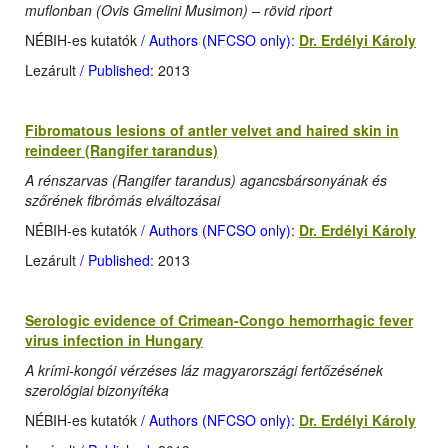
muflonban (Ovis Gmelini Musimon) – rövid riport
NÉBIH-es kutatók
/ Authors (NFCSO only)
:
Dr. Erdélyi Károly
Lezárult
/ Published
: 2013
Fibromatous lesions of antler velvet and haired skin in
reindeer (Rangifer tarandus)
A rénszarvas (Rangifer tarandus) agancsbársonyának és
szőrének fibrómás elváltozásai
NÉBIH-es kutatók
/ Authors (NFCSO only)
:
Dr. Erdélyi Károly
Lezárult
/ Published
: 2013
Serologic evidence of Crimean-Congo hemorrhagic fever
virus infection in Hungary
A krími-kongói vérzéses láz magyarországi fertőzésének
szerológiai bizonyítéka
NÉBIH-es kutatók
/ Authors (NFCSO only)
:
Dr. Erdélyi Károly