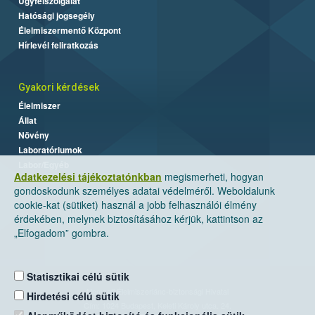
Ügyfélszolgálat
Hatósági jogsegély
Élelmiszermentő Központ
Hírlevél feliratkozás
Gyakori kérdések
Élelmiszer
Állat
Növény
Laboratóriumok
Labor/Egyéb
Adatkezelési tájékoztatónkban
megismerheti, hogyan
gondoskodunk személyes adatai védelméről. Weboldalunk
cookie-kat (sütiket) használ a jobb felhasználói élmény
érdekében, melynek biztosításához kérjük, kattintson az
„Elfogadom” gombra.
Statisztikai célú sütik
Nemzeti Élelmiszerlánc-biztonsági Hivatal
Hirdetési célú sütik
Cím: 1024 Budapest, Keleti Károly utca. 24.