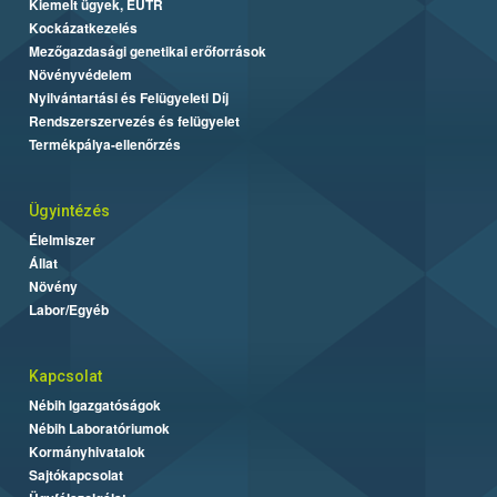
Kiemelt ügyek, EUTR
Kockázatkezelés
Mezőgazdasági genetikai erőforrások
Növényvédelem
Nyilvántartási és Felügyeleti Díj
Rendszerszervezés és felügyelet
Termékpálya-ellenőrzés
Ügyintézés
Élelmiszer
Állat
Növény
Labor/Egyéb
Kapcsolat
Nébih Igazgatóságok
Nébih Laboratóriumok
Kormányhivatalok
Sajtókapcsolat