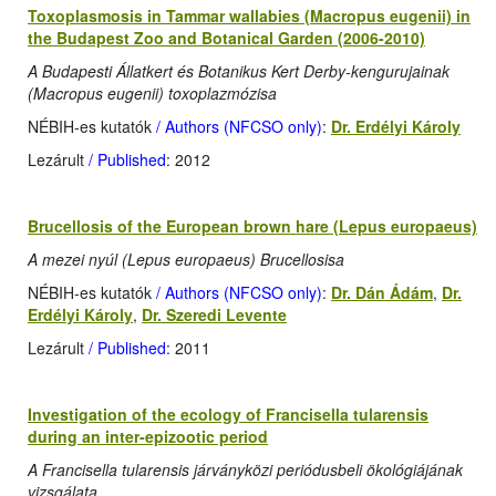
Toxoplasmosis in Tammar wallabies (Macropus eugenii) in
the Budapest Zoo and Botanical Garden (2006-2010)
A Budapesti Állatkert és Botanikus Kert Derby-kengurujainak
(Macropus eugenii) toxoplazmózisa
NÉBIH-es kutatók
/ Authors (NFCSO only)
:
Dr. Erdélyi Károly
Lezárult
/ Published
: 2012
Brucellosis of the European brown hare (Lepus europaeus)
A mezei nyúl (Lepus europaeus) Brucellosisa
NÉBIH-es kutatók
/ Authors (NFCSO only)
:
Dr. Dán Ádám
,
Dr.
Erdélyi Károly
,
Dr. Szeredi Levente
Lezárult
/ Published
: 2011
Investigation of the ecology of Francisella tularensis
during an inter-epizootic period
A Francisella tularensis járványközi periódusbeli ökológiájának
vizsgálata