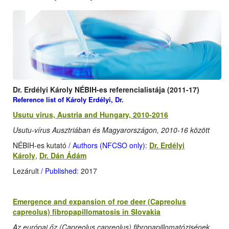
Dr. Erdélyi Károly NÉBIH-es referencialistája (2011-17)
Reference list of Károly Erdélyi, Dr.
Usutu virus, Austria and Hungary, 2010-2016
Usutu-vírus Ausztriában és Magyarországon, 2010-16 között
NÉBIH-es kutató
/ Authors (NFCSO only)
:
Dr. Erdélyi
Károly
,
Dr. Dán Ádám
Lezárult
/ Published
: 2017
Emergence and expansion of roe deer (Capreolus
capreolus) fibropapillomatosis in Slovakia
Az európai őz (Capreolus capreolus) fibropapillomatózisének