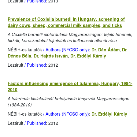
Lezárult
/ Published
: 2013
Prevalence of Coxiella burnetii in Hungary: screening of
dairy cows, sheep, commercial milk samples, and ticks
A Coxiella burnetii előfordulása Magyarországon: tejelő tehenek,
birkák, kereskedelmi tejminták és kullancsok ellenőrzése
NÉBIH-es kutatók
/ Authors (NFCSO only)
:
Dr. Dán Ádám
,
Dr.
Dénes Béla
,
Dr. Hajtós István
,
Dr. Erdélyi Károly
Lezárult
/ Published
: 2012
Factors influencing emergence of tularemia, Hungary, 1984-
2010
A tularémia kialakulását befolyásoló tényezők Magyarországon
(1984-2010)
NÉBIH-es kutatók
/ Authors (NFCSO only)
:
Dr. Erdélyi Károly
Lezárult
/ Published
: 2012