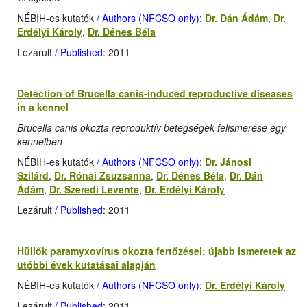
NÉBIH-es kutatók
/ Authors (NFCSO only)
:
Dr. Dán Ádám
,
Dr.
Erdélyi Károly
,
Dr. Dénes Béla
Lezárult
/ Published
: 2011
Detection of Brucella canis-induced reproductive diseases
in a kennel
Brucella canis okozta reproduktív betegségek felismerése egy
kennelben
NÉBIH-es kutatók
/ Authors (NFCSO only)
:
Dr. Jánosi
Szilárd
,
Dr. Rónai Zsuzsanna
,
Dr. Dénes Béla
,
Dr. Dán
Ádám
,
Dr. Szeredi Levente
,
Dr. Erdélyi Károly
Lezárult
/ Published
: 2011
Hüllők paramyxovírus okozta fertőzései; újabb ismeretek az
utóbbi évek kutatásai alapján
NÉBIH-es kutatók
/ Authors (NFCSO only)
:
Dr. Erdélyi Károly
Lezárult
/ Published
: 2011