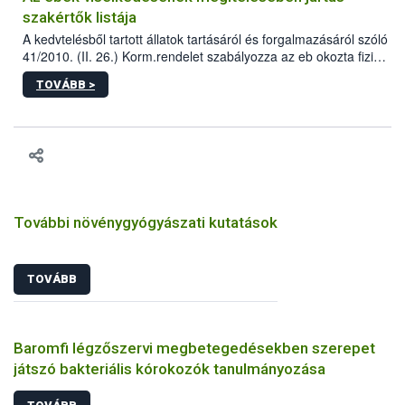
szakértők listája
A kedvtelésből tartott állatok tartásáról és forgalmazásáról szóló
41/2010. (II. 26.) Korm.rendelet szabályozza az eb okozta fizikai
sérülés, illetve ennek veszélye keletkezésekor felmerülő
TOVÁBB >
hatósági feladatokat, valamint a veszélyes eb tartását és annak
engedélyezését. Ezen eljárások során szükség esetén be kell
vonni az ebek viselkedésének megítélésében jártas szakértőt.
További növénygyógyászati kutatások
TOVÁBB
Baromfi légzőszervi megbetegedésekben szerepet
játszó bakteriális kórokozók tanulmányozása