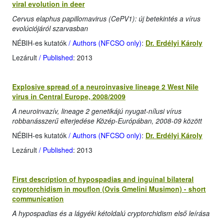
viral evolution in deer
Cervus elaphus papillomavirus (CePV1): új betekintés a vírus
evolúciójáról szarvasban
NÉBIH-es kutatók
/ Authors (NFCSO only)
:
Dr. Erdélyi Károly
Lezárult
/ Published
: 2013
Explosive spread of a neuroinvasive lineage 2 West Nile
virus in Central Europe, 2008/2009
A neuroinvazív, lineage 2 genetikájú nyugat-nílusi vírus
robbanásszerű elterjedése Közép-Európában, 2008-09 között
NÉBIH-es kutatók
/ Authors (NFCSO only)
:
Dr. Erdélyi Károly
Lezárult
/ Published
: 2013
First description of hypospadias and inguinal bilateral
cryptorchidism in mouflon (Ovis Gmelini Musimon) - short
communication
A hypospadias és a lágyéki kétoldalú cryptorchidism első leírása