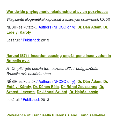
Worldwide phylogenetic relationship of avian poxviruses
Világszintű filogenetikai kapcsolat a szárnyas poxvírusok között
NÉBIH-es kutatók
/ Authors (NFCSO only)
:
Dr. Dán Ádám
,
Dr.
Erdélyi Károly
Lezárult
/ Published
: 2013
Natural IS711 insertion causing omp31 gene inactivation in
Brucella ovis
Az Omp31 gén okozta természetes IS711-beágyazódás
Brucella ovis baktériumban
NÉBIH-es kutatók
/ Authors (NFCSO only)
:
Dr. Dán Ádám
,
Dr.
Erdélyi Károly
,
Dr. Dénes Béla
,
Dr. Rónai Zsuzsanna
,
Dr.
Szeredi Levente
,
Dr. Jánosi Szilárd
,
Dr. Hajtós István
Lezárult
/ Published
: 2013
Prevalence of Francisella tularensis and Francisella-like