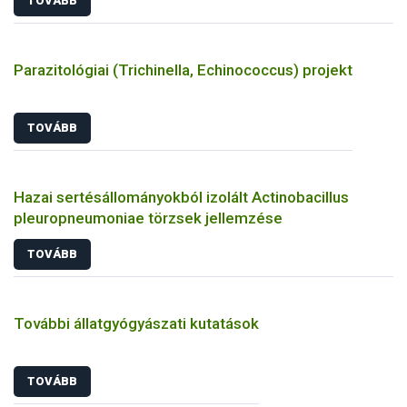
TOVÁBB
Parazitológiai (Trichinella, Echinococcus) projekt
TOVÁBB
Hazai sertésállományokból izolált Actinobacillus
pleuropneumoniae törzsek jellemzése
TOVÁBB
További állatgyógyászati kutatások
TOVÁBB