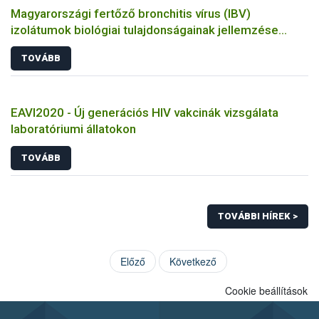
Magyarországi fertőző bronchitis vírus (IBV)
izolátumok biológiai tulajdonságainak jellemzése
állatkísérletes és molekuláris biológiai eszközökkel
TOVÁBB
EAVI2020 - Új generációs HIV vakcinák vizsgálata
laboratóriumi állatokon
TOVÁBB
TOVÁBBI HÍREK >
Előző
Következő
Cookie beállítások