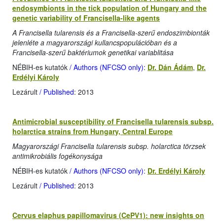
endosymbionts in the tick population of Hungary and the
genetic variability of Francisella-like agents
A Francisella tularensis és a Francisella-szerű endoszimbionták
jelenléte a magyarországi kullancspopulációban és a
Francisella-szerű baktériumok genetikai variablitása
NÉBIH-es kutatók
/ Authors (NFCSO only)
:
Dr. Dán Ádám
,
Dr.
Erdélyi Károly
Lezárult
/ Published
: 2013
Antimicrobial susceptibility of Francisella tularensis subsp.
holarctica strains from Hungary, Central Europe
Magyarországi Francisella tularensis subsp. holarctica törzsek
antimikrobiális fogékonysága
NÉBIH-es kutatók
/ Authors (NFCSO only)
:
Dr. Erdélyi Károly
Lezárult
/ Published
: 2013
Cervus elaphus papillomavirus (CePV1): new insights on