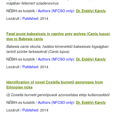
májában felismert sziadenovírus
NÉBIH-es kutatók
/ Authors (NFCSO only)
:
Dr. Erdélyi Károly
Lezárult
/ Published
: 2014
Fatal acute babesiosis in captive grey wolves (Canis lupus)
due to Babesia canis
Babesia canis okozta, halálos kimenetelű babesiosis fogságban
tartott szürke farkasoknál (Canis lupus)
NÉBIH-es kutatók
/ Authors (NFCSO only)
:
Dr. Erdélyi Károly
Lezárult
/ Published
: 2014
Identification of novel Coxiella burnetii genotypes from
Ethiopian ticks
Új Coxiella burnetii genotípusok azonosítása etióp kullancsokból
NÉBIH-es kutatók
/ Authors (NFCSO only)
:
Dr. Erdélyi Károly
Lezárult
/ Published
: 2014