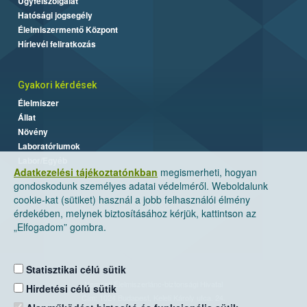
Ügyfélszolgálat
Hatósági jogsegély
Élelmiszermentő Központ
Hírlevél feliratkozás
Gyakori kérdések
Élelmiszer
Állat
Növény
Laboratóriumok
Labor/Egyéb
Adatkezelési tájékoztatónkban
megismerheti, hogyan
gondoskodunk személyes adatai védelméről. Weboldalunk
cookie-kat (sütiket) használ a jobb felhasználói élmény
érdekében, melynek biztosításához kérjük, kattintson az
„Elfogadom” gombra.
Statisztikai célú sütik
Nemzeti Élelmiszerlánc-biztonsági Hivatal
Hirdetési célú sütik
Cím: 1024 Budapest, Keleti Károly utca. 24.