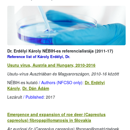
Dr. Erdélyi Károly NÉBIH-es referencialistája (2011-17)
Reference list of Károly Erdélyi, Dr.
Usutu virus, Austria and Hungary, 2010-2016
Usutu-vírus Ausztriában és Magyarországon, 2010-16 között
NÉBIH-es kutató
/ Authors (NFCSO only)
:
Dr. Erdélyi
Károly
,
Dr. Dán Ádám
Lezárult
/ Published
: 2017
Emergence and expansion of roe deer (Capreolus
capreolus) fibropapillomatosis in Slovakia
Az európai őz (Capreolus capreolus) fibropapillomatózisének