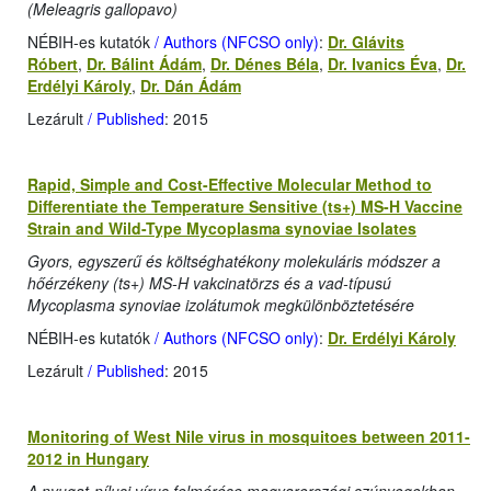
(Meleagris gallopavo)
NÉBIH-es kutatók
/ Authors (NFCSO only)
:
Dr. Glávits
Róbert
,
Dr. Bálint Ádám
,
Dr. Dénes Béla
,
Dr. Ivanics Éva
,
Dr.
Erdélyi Károly
,
Dr. Dán Ádám
Lezárult
/ Published
: 2015
Rapid, Simple and Cost-Effective Molecular Method to
Differentiate the Temperature Sensitive (ts+) MS-H Vaccine
Strain and Wild-Type Mycoplasma synoviae Isolates
Gyors, egyszerű és költséghatékony molekuláris módszer a
hőérzékeny (ts+) MS-H vakcinatörzs és a vad-típusú
Mycoplasma synoviae izolátumok megkülönböztetésére
NÉBIH-es kutatók
/ Authors (NFCSO only)
:
Dr. Erdélyi Károly
Lezárult
/ Published
: 2015
Monitoring of West Nile virus in mosquitoes between 2011-
2012 in Hungary