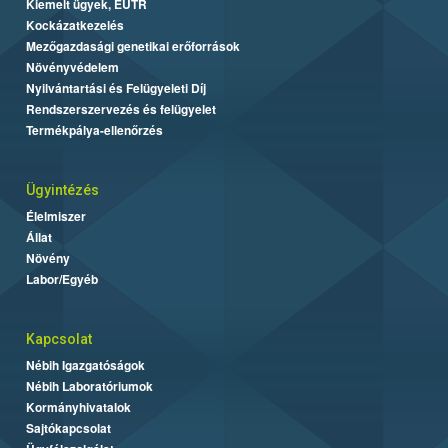
Kiemelt ügyek, EUTR
Kockázatkezelés
Mezőgazdasági genetikai erőforrások
Növényvédelem
Nyilvántartási és Felügyeleti Díj
Rendszerszervezés és felügyelet
Termékpálya-ellenőrzés
Ügyintézés
Élelmiszer
Állat
Növény
Labor/Egyéb
Kapcsolat
Nébih Igazgatóságok
Nébih Laboratóriumok
Kormányhivatalok
Sajtókapcsolat