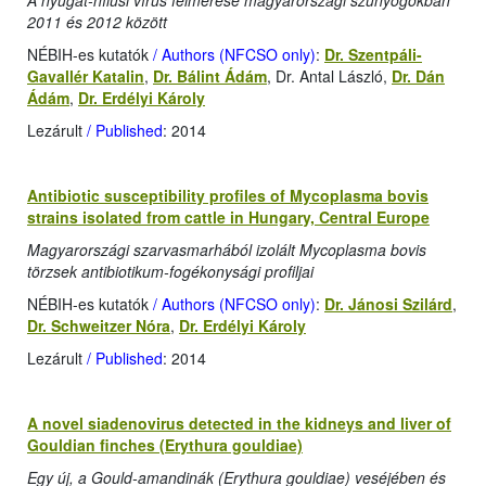
A nyugat-nílusi vírus felmérése magyarországi szúnyogokban
2011 és 2012 között
NÉBIH-es kutatók
/ Authors (NFCSO only)
:
Dr. Szentpáli-
Gavallér Katalin
,
Dr. Bálint Ádám
, Dr. Antal László,
Dr. Dán
Ádám
,
Dr. Erdélyi Károly
Lezárult
/ Published
: 2014
Antibiotic susceptibility profiles of Mycoplasma bovis
strains isolated from cattle in Hungary, Central Europe
Magyarországi szarvasmarhából izolált Mycoplasma bovis
törzsek antibiotikum-fogékonysági profiljai
NÉBIH-es kutatók
/ Authors (NFCSO only)
:
Dr. Jánosi Szilárd
,
Dr. Schweitzer Nóra
,
Dr. Erdélyi Károly
Lezárult
/ Published
: 2014
A novel siadenovirus detected in the kidneys and liver of
Gouldian finches (Erythura gouldiae)
Egy új, a Gould-amandinák (Erythura gouldiae) veséjében és