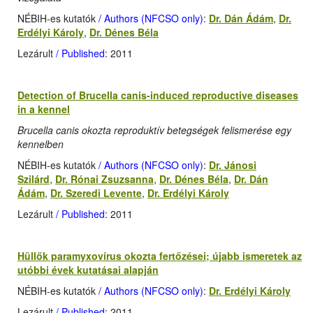
NÉBIH-es kutatók
/ Authors (NFCSO only)
:
Dr. Dán Ádám
,
Dr.
Erdélyi Károly
,
Dr. Dénes Béla
Lezárult
/ Published
: 2011
Detection of Brucella canis-induced reproductive diseases
in a kennel
Brucella canis okozta reproduktív betegségek felismerése egy
kennelben
NÉBIH-es kutatók
/ Authors (NFCSO only)
:
Dr. Jánosi
Szilárd
,
Dr. Rónai Zsuzsanna
,
Dr. Dénes Béla
,
Dr. Dán
Ádám
,
Dr. Szeredi Levente
,
Dr. Erdélyi Károly
Lezárult
/ Published
: 2011
Hüllők paramyxovírus okozta fertőzései; újabb ismeretek az
utóbbi évek kutatásai alapján
NÉBIH-es kutatók
/ Authors (NFCSO only)
:
Dr. Erdélyi Károly
Lezárult
/ Published
: 2011