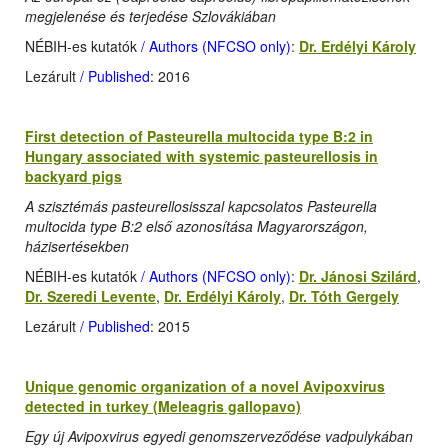
megjelenése és terjedése Szlovákiában
NÉBIH-es kutatók
/ Authors (NFCSO only)
:
Dr. Erdélyi Károly
Lezárult
/ Published
: 2016
First detection of Pasteurella multocida type B:2 in
Hungary associated with systemic pasteurellosis in
backyard pigs
A szisztémás pasteurellosisszal kapcsolatos Pasteurella
multocida type B:2 első azonosítása Magyarországon,
házisertésekben
NÉBIH-es kutatók
/ Authors (NFCSO only)
:
Dr. Jánosi Szilárd
,
Dr. Szeredi Levente
,
Dr. Erdélyi Károly
,
Dr. Tóth Gergely
Lezárult
/ Published
: 2015
Unique genomic organization of a novel Avipoxvirus
detected in turkey (Meleagris gallopavo)
Egy új Avipoxvirus egyedi genomszerveződése vadpulykában