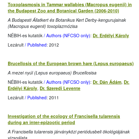
Toxoplasmosis in Tammar wallabies (Macropus eugenii) in
the Budapest Zoo and Botanical Garden (2006-2010)
A Budapesti Állatkert és Botanikus Kert Derby-kengurujainak
(Macropus eugenii) toxoplazmózisa
NÉBIH-es kutatók
/ Authors (NFCSO only)
:
Dr. Erdélyi Károly
Lezárult
/ Published
: 2012
Brucellosis of the European brown hare (Lepus europaeus)
A mezei nyúl (Lepus europaeus) Brucellosisa
NÉBIH-es kutatók
/ Authors (NFCSO only)
:
Dr. Dán Ádám
,
Dr.
Erdélyi Károly
,
Dr. Szeredi Levente
Lezárult
/ Published
: 2011
Investigation of the ecology of Francisella tularensis
during an inter-epizootic period
A Francisella tularensis járványközi periódusbeli ökológiájának
vizsgálata