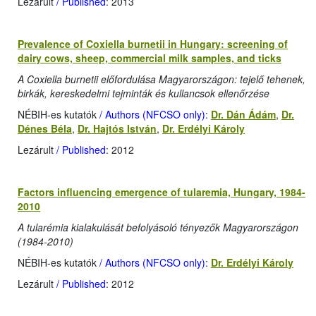
Lezárult
/ Published
: 2013
Prevalence of Coxiella burnetii in Hungary: screening of
dairy cows, sheep, commercial milk samples, and ticks
A Coxiella burnetii előfordulása Magyarországon: tejelő tehenek,
birkák, kereskedelmi tejminták és kullancsok ellenőrzése
NÉBIH-es kutatók
/ Authors (NFCSO only)
:
Dr. Dán Ádám
,
Dr.
Dénes Béla
,
Dr. Hajtós István
,
Dr. Erdélyi Károly
Lezárult
/ Published
: 2012
Factors influencing emergence of tularemia, Hungary, 1984-
2010
A tularémia kialakulását befolyásoló tényezők Magyarországon
(1984-2010)
NÉBIH-es kutatók
/ Authors (NFCSO only)
:
Dr. Erdélyi Károly
Lezárult
/ Published
: 2012