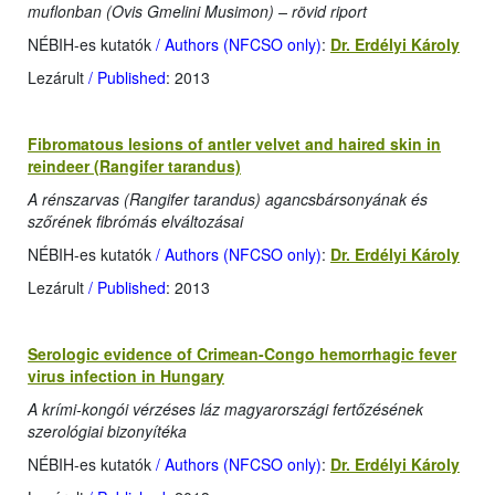
muflonban (Ovis Gmelini Musimon) – rövid riport
NÉBIH-es kutatók
/ Authors (NFCSO only)
:
Dr. Erdélyi Károly
Lezárult
/ Published
: 2013
Fibromatous lesions of antler velvet and haired skin in
reindeer (Rangifer tarandus)
A rénszarvas (Rangifer tarandus) agancsbársonyának és
szőrének fibrómás elváltozásai
NÉBIH-es kutatók
/ Authors (NFCSO only)
:
Dr. Erdélyi Károly
Lezárult
/ Published
: 2013
Serologic evidence of Crimean-Congo hemorrhagic fever
virus infection in Hungary
A krími-kongói vérzéses láz magyarországi fertőzésének
szerológiai bizonyítéka
NÉBIH-es kutatók
/ Authors (NFCSO only)
:
Dr. Erdélyi Károly