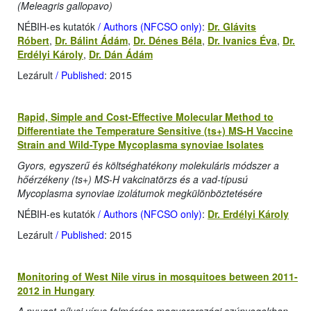
(Meleagris gallopavo)
NÉBIH-es kutatók
/ Authors (NFCSO only)
:
Dr. Glávits
Róbert
,
Dr. Bálint Ádám
,
Dr. Dénes Béla
,
Dr. Ivanics Éva
,
Dr.
Erdélyi Károly
,
Dr. Dán Ádám
Lezárult
/ Published
: 2015
Rapid, Simple and Cost-Effective Molecular Method to
Differentiate the Temperature Sensitive (ts+) MS-H Vaccine
Strain and Wild-Type Mycoplasma synoviae Isolates
Gyors, egyszerű és költséghatékony molekuláris módszer a
hőérzékeny (ts+) MS-H vakcinatörzs és a vad-típusú
Mycoplasma synoviae izolátumok megkülönböztetésére
NÉBIH-es kutatók
/ Authors (NFCSO only)
:
Dr. Erdélyi Károly
Lezárult
/ Published
: 2015
Monitoring of West Nile virus in mosquitoes between 2011-
2012 in Hungary