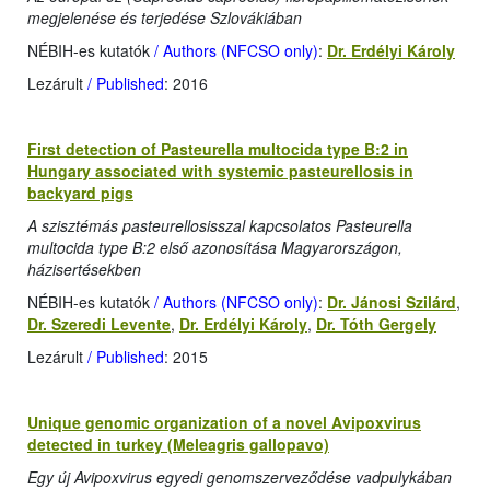
megjelenése és terjedése Szlovákiában
NÉBIH-es kutatók
/ Authors (NFCSO only)
:
Dr. Erdélyi Károly
Lezárult
/ Published
: 2016
First detection of Pasteurella multocida type B:2 in
Hungary associated with systemic pasteurellosis in
backyard pigs
A szisztémás pasteurellosisszal kapcsolatos Pasteurella
multocida type B:2 első azonosítása Magyarországon,
házisertésekben
NÉBIH-es kutatók
/ Authors (NFCSO only)
:
Dr. Jánosi Szilárd
,
Dr. Szeredi Levente
,
Dr. Erdélyi Károly
,
Dr. Tóth Gergely
Lezárult
/ Published
: 2015
Unique genomic organization of a novel Avipoxvirus
detected in turkey (Meleagris gallopavo)
Egy új Avipoxvirus egyedi genomszerveződése vadpulykában