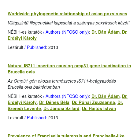
Worldwide phylogenetic relationship of avian poxviruses
Világszintű filogenetikai kapcsolat a szárnyas poxvírusok között
NÉBIH-es kutatók
/ Authors (NFCSO only)
:
Dr. Dán Ádám
,
Dr.
Erdélyi Károly
Lezárult
/ Published
: 2013
Natural IS711 insertion causing omp31 gene inactivation in
Brucella ovis
Az Omp31 gén okozta természetes IS711-beágyazódás
Brucella ovis baktériumban
NÉBIH-es kutatók
/ Authors (NFCSO only)
:
Dr. Dán Ádám
,
Dr.
Erdélyi Károly
,
Dr. Dénes Béla
,
Dr. Rónai Zsuzsanna
,
Dr.
Szeredi Levente
,
Dr. Jánosi Szilárd
,
Dr. Hajtós István
Lezárult
/ Published
: 2013
Prevalence of Francisella tularensis and Francisella-like