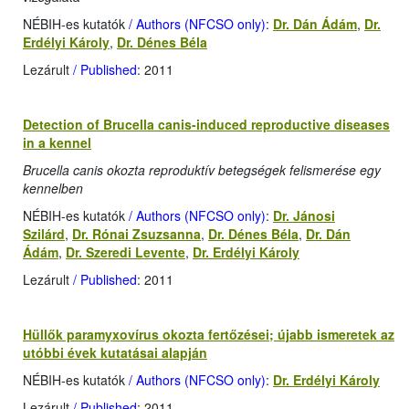
NÉBIH-es kutatók
/ Authors (NFCSO only)
:
Dr. Dán Ádám
,
Dr.
Erdélyi Károly
,
Dr. Dénes Béla
Lezárult
/ Published
: 2011
Detection of Brucella canis-induced reproductive diseases
in a kennel
Brucella canis okozta reproduktív betegségek felismerése egy
kennelben
NÉBIH-es kutatók
/ Authors (NFCSO only)
:
Dr. Jánosi
Szilárd
,
Dr. Rónai Zsuzsanna
,
Dr. Dénes Béla
,
Dr. Dán
Ádám
,
Dr. Szeredi Levente
,
Dr. Erdélyi Károly
Lezárult
/ Published
: 2011
Hüllők paramyxovírus okozta fertőzései; újabb ismeretek az
utóbbi évek kutatásai alapján
NÉBIH-es kutatók
/ Authors (NFCSO only)
:
Dr. Erdélyi Károly
Lezárult
/ Published
: 2011