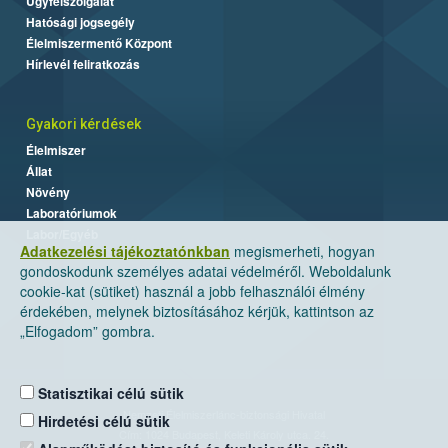
Ügyfélszolgálat
Hatósági jogsegély
Élelmiszermentő Központ
Hírlevél feliratkozás
Gyakori kérdések
Élelmiszer
Állat
Növény
Laboratóriumok
Labor/Egyéb
Adatkezelési tájékoztatónkban
megismerheti, hogyan
gondoskodunk személyes adatai védelméről. Weboldalunk
cookie-kat (sütiket) használ a jobb felhasználói élmény
érdekében, melynek biztosításához kérjük, kattintson az
„Elfogadom” gombra.
Statisztikai célú sütik
Nemzeti Élelmiszerlánc-biztonsági Hivatal
Hirdetési célú sütik
Cím: 1024 Budapest, Keleti Károly utca. 24.