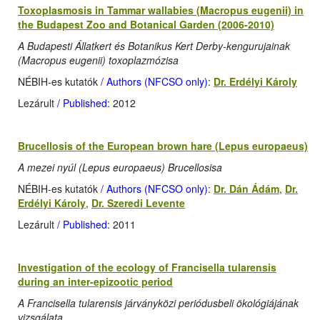
Toxoplasmosis in Tammar wallabies (Macropus eugenii) in
the Budapest Zoo and Botanical Garden (2006-2010)
A Budapesti Állatkert és Botanikus Kert Derby-kengurujainak
(Macropus eugenii) toxoplazmózisa
NÉBIH-es kutatók
/ Authors (NFCSO only)
:
Dr. Erdélyi Károly
Lezárult
/ Published
: 2012
Brucellosis of the European brown hare (Lepus europaeus)
A mezei nyúl (Lepus europaeus) Brucellosisa
NÉBIH-es kutatók
/ Authors (NFCSO only)
:
Dr. Dán Ádám
,
Dr.
Erdélyi Károly
,
Dr. Szeredi Levente
Lezárult
/ Published
: 2011
Investigation of the ecology of Francisella tularensis
during an inter-epizootic period
A Francisella tularensis járványközi periódusbeli ökológiájának
vizsgálata