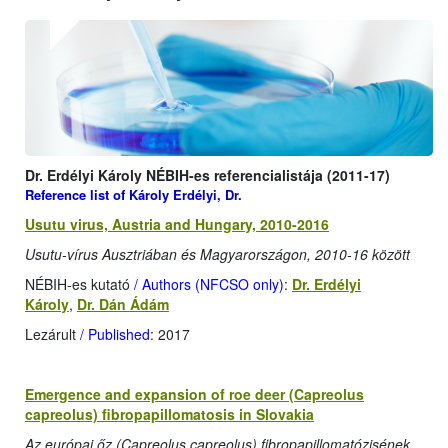
Dr. Erdélyi Károly NÉBIH-es referencialistája (2011-17)
Reference list of Károly Erdélyi, Dr.
Usutu virus, Austria and Hungary, 2010-2016
Usutu-vírus Ausztriában és Magyarországon, 2010-16 között
NÉBIH-es kutató
/ Authors (NFCSO only)
:
Dr. Erdélyi
Károly
,
Dr. Dán Ádám
Lezárult
/ Published
: 2017
Emergence and expansion of roe deer (Capreolus
capreolus) fibropapillomatosis in Slovakia
Az európai őz (Capreolus capreolus) fibropapillomatózisének