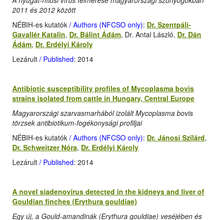
A nyugat-nílusi vírus felmérése magyarországi szúnyogokban
2011 és 2012 között
NÉBIH-es kutatók
/ Authors (NFCSO only)
:
Dr. Szentpáli-
Gavallér Katalin
,
Dr. Bálint Ádám
, Dr. Antal László,
Dr. Dán
Ádám
,
Dr. Erdélyi Károly
Lezárult
/ Published
: 2014
Antibiotic susceptibility profiles of Mycoplasma bovis
strains isolated from cattle in Hungary, Central Europe
Magyarországi szarvasmarhából izolált Mycoplasma bovis
törzsek antibiotikum-fogékonysági profiljai
NÉBIH-es kutatók
/ Authors (NFCSO only)
:
Dr. Jánosi Szilárd
,
Dr. Schweitzer Nóra
,
Dr. Erdélyi Károly
Lezárult
/ Published
: 2014
A novel siadenovirus detected in the kidneys and liver of
Gouldian finches (Erythura gouldiae)
Egy új, a Gould-amandinák (Erythura gouldiae) veséjében és