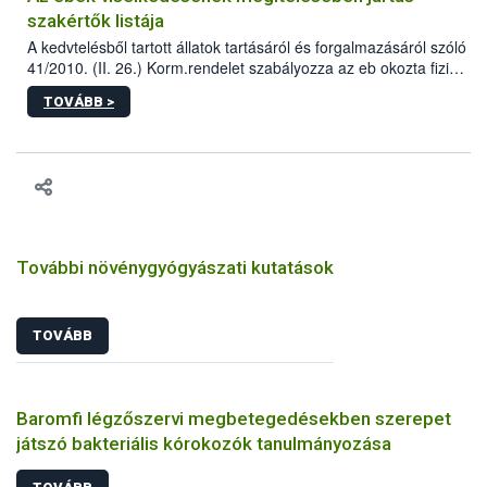
szakértők listája
A kedvtelésből tartott állatok tartásáról és forgalmazásáról szóló
41/2010. (II. 26.) Korm.rendelet szabályozza az eb okozta fizikai
sérülés, illetve ennek veszélye keletkezésekor felmerülő
TOVÁBB >
hatósági feladatokat, valamint a veszélyes eb tartását és annak
engedélyezését. Ezen eljárások során szükség esetén be kell
vonni az ebek viselkedésének megítélésében jártas szakértőt.
További növénygyógyászati kutatások
TOVÁBB
Baromfi légzőszervi megbetegedésekben szerepet
játszó bakteriális kórokozók tanulmányozása