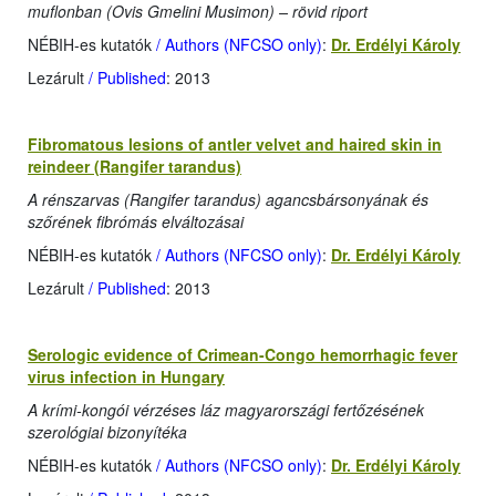
muflonban (Ovis Gmelini Musimon) – rövid riport
NÉBIH-es kutatók
/ Authors (NFCSO only)
:
Dr. Erdélyi Károly
Lezárult
/ Published
: 2013
Fibromatous lesions of antler velvet and haired skin in
reindeer (Rangifer tarandus)
A rénszarvas (Rangifer tarandus) agancsbársonyának és
szőrének fibrómás elváltozásai
NÉBIH-es kutatók
/ Authors (NFCSO only)
:
Dr. Erdélyi Károly
Lezárult
/ Published
: 2013
Serologic evidence of Crimean-Congo hemorrhagic fever
virus infection in Hungary
A krími-kongói vérzéses láz magyarországi fertőzésének
szerológiai bizonyítéka
NÉBIH-es kutatók
/ Authors (NFCSO only)
:
Dr. Erdélyi Károly