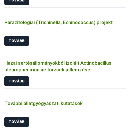
TOVÁBB
Parazitológiai (Trichinella, Echinococcus) projekt
TOVÁBB
Hazai sertésállományokból izolált Actinobacillus
pleuropneumoniae törzsek jellemzése
TOVÁBB
További állatgyógyászati kutatások
TOVÁBB