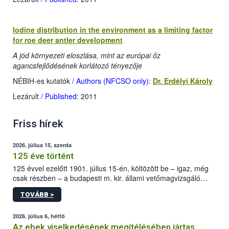
Iodine distribution in the environment as a limiting factor
for roe deer antler development
A jód környezeti eloszlása, mint az európai őz
agancsfejlődésének korlátozó tényezője
NÉBIH-es kutatók
/ Authors (NFCSO only)
:
Dr. Erdélyi Károly
Lezárult
/ Published
: 2011
Friss hírek
2026. július 15, szerda
125 éve történt
125 évvel ezelőtt 1901. július 15-én, költözött be – igaz, még
csak részben – a budapesti m. kir. állami vetőmagvizsgáló
állomás a Kis Rókus utca 15. szám alatti, Czigler Győző által
TOVÁBB >
tervezett új épületébe.
2026. július 6, hétfő
Az ebek viselkedésének megítélésében jártas