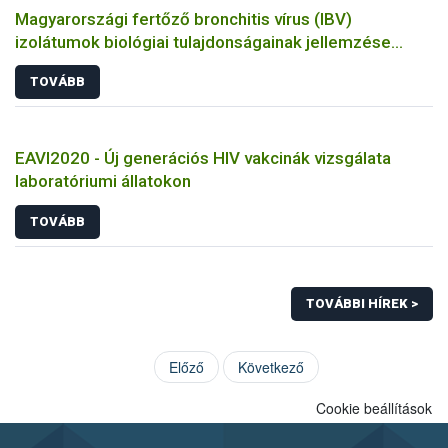
Magyarországi fertőző bronchitis vírus (IBV)
izolátumok biológiai tulajdonságainak jellemzése
állatkísérletes és molekuláris biológiai eszközökkel
TOVÁBB
EAVI2020 - Új generációs HIV vakcinák vizsgálata
laboratóriumi állatokon
TOVÁBB
TOVÁBBI HÍREK >
Előző
Következő
Cookie beállítások