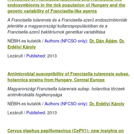
endosymbionts in the tick population of Hungary and the
genetic variability of Francisella-like agents
A Francisella tularensis és a Francisella-szerű endoszimbionták
jelenléte a magyarországi kullancspopulációban és a
Francisella-szerű baktériumok genetikai variablitása
NÉBIH-es kutatók
/ Authors (NFCSO only)
:
Dr. Dán Ádám
,
Dr.
Erdélyi Károly
Lezárult
/ Published
: 2013
Antimicrobial susceptibility of Francisella tularensis subsp.
holarctica strains from Hungary, Central Europe
Magyarországi Francisella tularensis subsp. holarctica törzsek
antimikrobiális fogékonysága
NÉBIH-es kutatók
/ Authors (NFCSO only)
:
Dr. Erdélyi Károly
Lezárult
/ Published
: 2013
Cervus elaphus papillomavirus (CePV1): new insights on