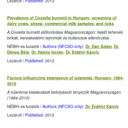
Lezárult
/ Published
: 2013
Prevalence of Coxiella burnetii in Hungary: screening of
dairy cows, sheep, commercial milk samples, and ticks
A Coxiella burnetii előfordulása Magyarországon: tejelő tehenek,
birkák, kereskedelmi tejminták és kullancsok ellenőrzése
NÉBIH-es kutatók
/ Authors (NFCSO only)
:
Dr. Dán Ádám
,
Dr.
Dénes Béla
,
Dr. Hajtós István
,
Dr. Erdélyi Károly
Lezárult
/ Published
: 2012
Factors influencing emergence of tularemia, Hungary, 1984-
2010
A tularémia kialakulását befolyásoló tényezők Magyarországon
(1984-2010)
NÉBIH-es kutatók
/ Authors (NFCSO only)
:
Dr. Erdélyi Károly
Lezárult
/ Published
: 2012