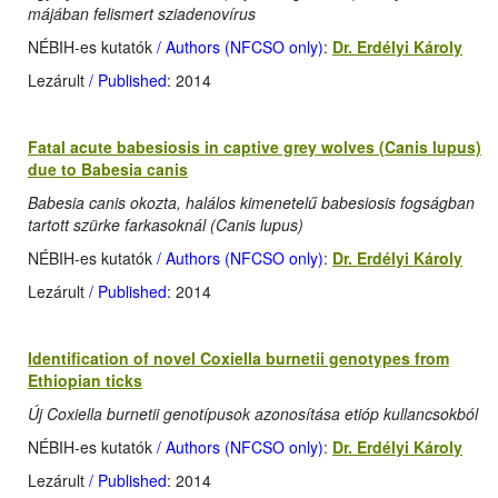
májában felismert sziadenovírus
NÉBIH-es kutatók
/ Authors (NFCSO only)
:
Dr. Erdélyi Károly
Lezárult
/ Published
: 2014
Fatal acute babesiosis in captive grey wolves (Canis lupus)
due to Babesia canis
Babesia canis okozta, halálos kimenetelű babesiosis fogságban
tartott szürke farkasoknál (Canis lupus)
NÉBIH-es kutatók
/ Authors (NFCSO only)
:
Dr. Erdélyi Károly
Lezárult
/ Published
: 2014
Identification of novel Coxiella burnetii genotypes from
Ethiopian ticks
Új Coxiella burnetii genotípusok azonosítása etióp kullancsokból
NÉBIH-es kutatók
/ Authors (NFCSO only)
:
Dr. Erdélyi Károly
Lezárult
/ Published
: 2014