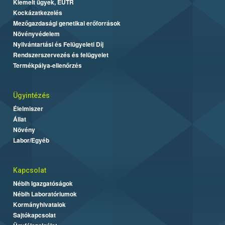
Kiemelt ügyek, EUTR
Kockázatkezelés
Mezőgazdasági genetikai erőforrások
Növényvédelem
Nyilvántartási és Felügyeleti Díj
Rendszerszervezés és felügyelet
Termékpálya-ellenőrzés
Ügyintézés
Élelmiszer
Állat
Növény
Labor/Egyéb
Kapcsolat
Nébih Igazgatóságok
Nébih Laboratóriumok
Kormányhivatalok
Sajtókapcsolat