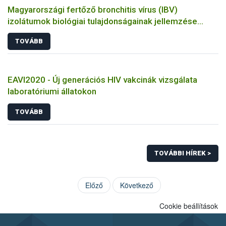
Magyarországi fertőző bronchitis vírus (IBV)
izolátumok biológiai tulajdonságainak jellemzése
állatkísérletes és molekuláris biológiai eszközökkel
TOVÁBB
EAVI2020 - Új generációs HIV vakcinák vizsgálata
laboratóriumi állatokon
TOVÁBB
TOVÁBBI HÍREK >
Előző
Következő
Cookie beállítások