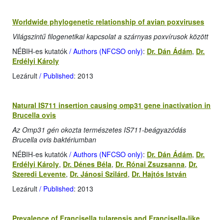
Worldwide phylogenetic relationship of avian poxviruses
Világszintű filogenetikai kapcsolat a szárnyas poxvírusok között
NÉBIH-es kutatók
/ Authors (NFCSO only)
:
Dr. Dán Ádám
,
Dr.
Erdélyi Károly
Lezárult
/ Published
: 2013
Natural IS711 insertion causing omp31 gene inactivation in
Brucella ovis
Az Omp31 gén okozta természetes IS711-beágyazódás
Brucella ovis baktériumban
NÉBIH-es kutatók
/ Authors (NFCSO only)
:
Dr. Dán Ádám
,
Dr.
Erdélyi Károly
,
Dr. Dénes Béla
,
Dr. Rónai Zsuzsanna
,
Dr.
Szeredi Levente
,
Dr. Jánosi Szilárd
,
Dr. Hajtós István
Lezárult
/ Published
: 2013
Prevalence of Francisella tularensis and Francisella-like