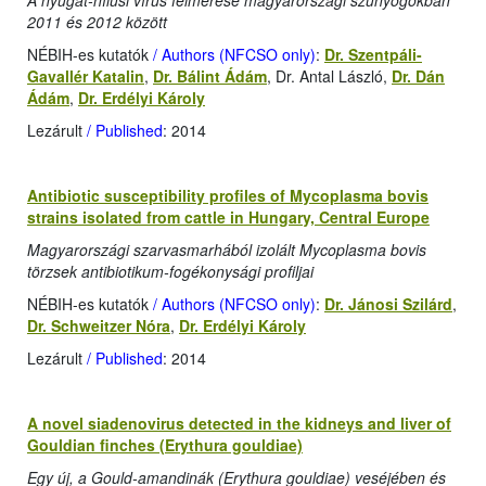
A nyugat-nílusi vírus felmérése magyarországi szúnyogokban
2011 és 2012 között
NÉBIH-es kutatók
/ Authors (NFCSO only)
:
Dr. Szentpáli-
Gavallér Katalin
,
Dr. Bálint Ádám
, Dr. Antal László,
Dr. Dán
Ádám
,
Dr. Erdélyi Károly
Lezárult
/ Published
: 2014
Antibiotic susceptibility profiles of Mycoplasma bovis
strains isolated from cattle in Hungary, Central Europe
Magyarországi szarvasmarhából izolált Mycoplasma bovis
törzsek antibiotikum-fogékonysági profiljai
NÉBIH-es kutatók
/ Authors (NFCSO only)
:
Dr. Jánosi Szilárd
,
Dr. Schweitzer Nóra
,
Dr. Erdélyi Károly
Lezárult
/ Published
: 2014
A novel siadenovirus detected in the kidneys and liver of
Gouldian finches (Erythura gouldiae)
Egy új, a Gould-amandinák (Erythura gouldiae) veséjében és