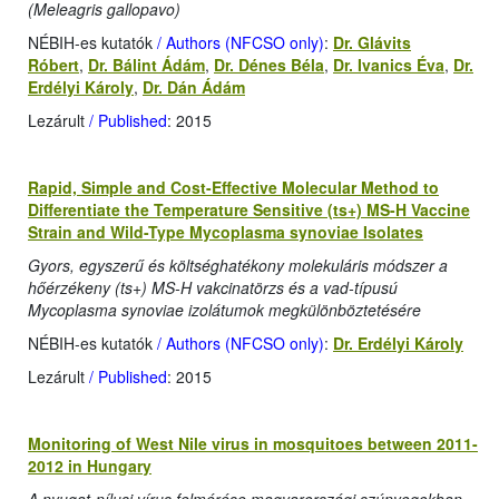
(Meleagris gallopavo)
NÉBIH-es kutatók
/ Authors (NFCSO only)
:
Dr. Glávits
Róbert
,
Dr. Bálint Ádám
,
Dr. Dénes Béla
,
Dr. Ivanics Éva
,
Dr.
Erdélyi Károly
,
Dr. Dán Ádám
Lezárult
/ Published
: 2015
Rapid, Simple and Cost-Effective Molecular Method to
Differentiate the Temperature Sensitive (ts+) MS-H Vaccine
Strain and Wild-Type Mycoplasma synoviae Isolates
Gyors, egyszerű és költséghatékony molekuláris módszer a
hőérzékeny (ts+) MS-H vakcinatörzs és a vad-típusú
Mycoplasma synoviae izolátumok megkülönböztetésére
NÉBIH-es kutatók
/ Authors (NFCSO only)
:
Dr. Erdélyi Károly
Lezárult
/ Published
: 2015
Monitoring of West Nile virus in mosquitoes between 2011-
2012 in Hungary