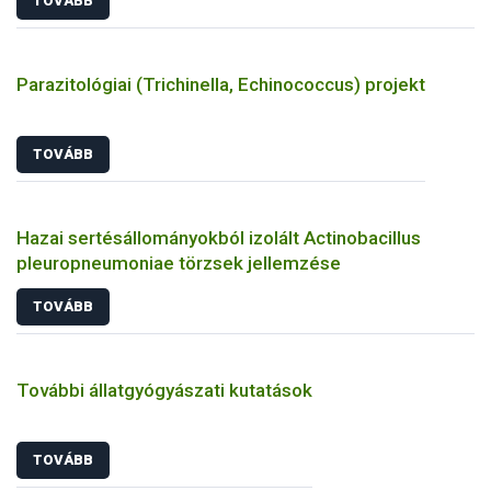
TOVÁBB
Parazitológiai (Trichinella, Echinococcus) projekt
TOVÁBB
Hazai sertésállományokból izolált Actinobacillus
pleuropneumoniae törzsek jellemzése
TOVÁBB
További állatgyógyászati kutatások
TOVÁBB