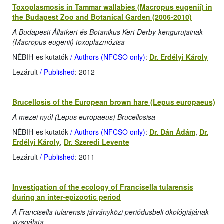
Toxoplasmosis in Tammar wallabies (Macropus eugenii) in
the Budapest Zoo and Botanical Garden (2006-2010)
A Budapesti Állatkert és Botanikus Kert Derby-kengurujainak
(Macropus eugenii) toxoplazmózisa
NÉBIH-es kutatók
/ Authors (NFCSO only)
:
Dr. Erdélyi Károly
Lezárult
/ Published
: 2012
Brucellosis of the European brown hare (Lepus europaeus)
A mezei nyúl (Lepus europaeus) Brucellosisa
NÉBIH-es kutatók
/ Authors (NFCSO only)
:
Dr. Dán Ádám
,
Dr.
Erdélyi Károly
,
Dr. Szeredi Levente
Lezárult
/ Published
: 2011
Investigation of the ecology of Francisella tularensis
during an inter-epizootic period
A Francisella tularensis járványközi periódusbeli ökológiájának
vizsgálata