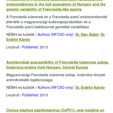
endosymbionts in the tick population of Hungary and the
genetic variability of Francisella-like agents
A Francisella tularensis és a Francisella-szerű endoszimbionták
jelenléte a magyarországi kullancspopulációban és a
Francisella-szerű baktériumok genetikai variablitása
NÉBIH-es kutatók
/ Authors (NFCSO only)
:
Dr. Dán Ádám
,
Dr.
Erdélyi Károly
Lezárult
/ Published
: 2013
Antimicrobial susceptibility of Francisella tularensis subsp.
holarctica strains from Hungary, Central Europe
Magyarországi Francisella tularensis subsp. holarctica törzsek
antimikrobiális fogékonysága
NÉBIH-es kutatók
/ Authors (NFCSO only)
:
Dr. Erdélyi Károly
Lezárult
/ Published
: 2013
Cervus elaphus papillomavirus (CePV1): new insights on