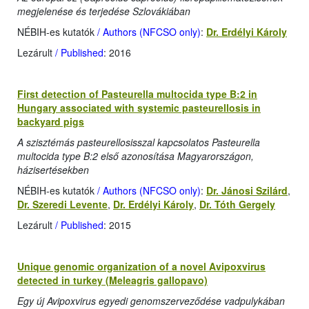
megjelenése és terjedése Szlovákiában
NÉBIH-es kutatók
/ Authors (NFCSO only)
:
Dr. Erdélyi Károly
Lezárult
/ Published
: 2016
First detection of Pasteurella multocida type B:2 in
Hungary associated with systemic pasteurellosis in
backyard pigs
A szisztémás pasteurellosisszal kapcsolatos Pasteurella
multocida type B:2 első azonosítása Magyarországon,
házisertésekben
NÉBIH-es kutatók
/ Authors (NFCSO only)
:
Dr. Jánosi Szilárd
,
Dr. Szeredi Levente
,
Dr. Erdélyi Károly
,
Dr. Tóth Gergely
Lezárult
/ Published
: 2015
Unique genomic organization of a novel Avipoxvirus
detected in turkey (Meleagris gallopavo)
Egy új Avipoxvirus egyedi genomszerveződése vadpulykában