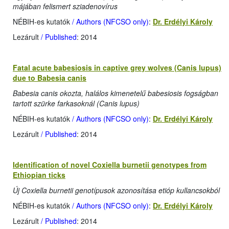
májában felismert sziadenovírus
NÉBIH-es kutatók
/ Authors (NFCSO only)
:
Dr. Erdélyi Károly
Lezárult
/ Published
: 2014
Fatal acute babesiosis in captive grey wolves (Canis lupus)
due to Babesia canis
Babesia canis okozta, halálos kimenetelű babesiosis fogságban
tartott szürke farkasoknál (Canis lupus)
NÉBIH-es kutatók
/ Authors (NFCSO only)
:
Dr. Erdélyi Károly
Lezárult
/ Published
: 2014
Identification of novel Coxiella burnetii genotypes from
Ethiopian ticks
Új Coxiella burnetii genotípusok azonosítása etióp kullancsokból
NÉBIH-es kutatók
/ Authors (NFCSO only)
:
Dr. Erdélyi Károly
Lezárult
/ Published
: 2014