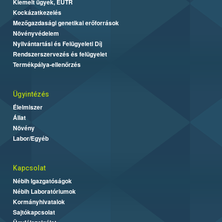
Kiemelt ügyek, EUTR
Kockázatkezelés
Mezőgazdasági genetikai erőforrások
Növényvédelem
Nyilvántartási és Felügyeleti Díj
Rendszerszervezés és felügyelet
Termékpálya-ellenőrzés
Ügyintézés
Élelmiszer
Állat
Növény
Labor/Egyéb
Kapcsolat
Nébih Igazgatóságok
Nébih Laboratóriumok
Kormányhivatalok
Sajtókapcsolat