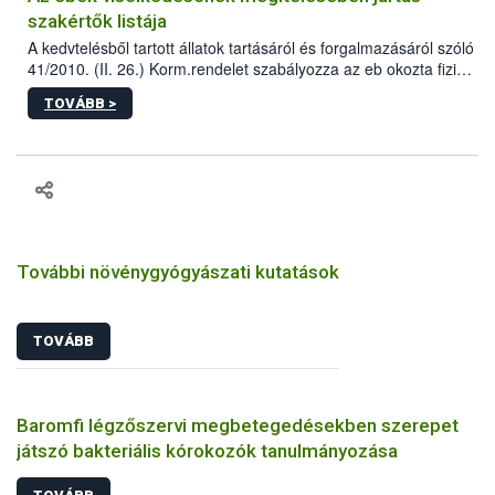
szakértők listája
A kedvtelésből tartott állatok tartásáról és forgalmazásáról szóló
41/2010. (II. 26.) Korm.rendelet szabályozza az eb okozta fizikai
sérülés, illetve ennek veszélye keletkezésekor felmerülő
TOVÁBB >
hatósági feladatokat, valamint a veszélyes eb tartását és annak
engedélyezését. Ezen eljárások során szükség esetén be kell
vonni az ebek viselkedésének megítélésében jártas szakértőt.
További növénygyógyászati kutatások
TOVÁBB
Baromfi légzőszervi megbetegedésekben szerepet
játszó bakteriális kórokozók tanulmányozása