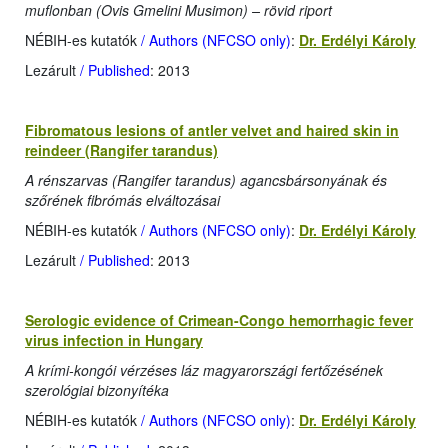
muflonban (Ovis Gmelini Musimon) – rövid riport
NÉBIH-es kutatók
/ Authors (NFCSO only)
:
Dr. Erdélyi Károly
Lezárult
/ Published
: 2013
Fibromatous lesions of antler velvet and haired skin in
reindeer (Rangifer tarandus)
A rénszarvas (Rangifer tarandus) agancsbársonyának és
szőrének fibrómás elváltozásai
NÉBIH-es kutatók
/ Authors (NFCSO only)
:
Dr. Erdélyi Károly
Lezárult
/ Published
: 2013
Serologic evidence of Crimean-Congo hemorrhagic fever
virus infection in Hungary
A krími-kongói vérzéses láz magyarországi fertőzésének
szerológiai bizonyítéka
NÉBIH-es kutatók
/ Authors (NFCSO only)
:
Dr. Erdélyi Károly