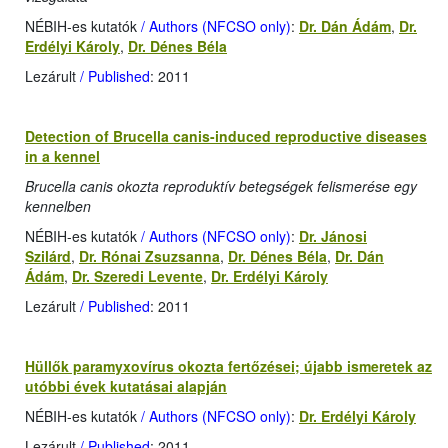
NÉBIH-es kutatók
/ Authors (NFCSO only)
:
Dr. Dán Ádám
,
Dr.
Erdélyi Károly
,
Dr. Dénes Béla
Lezárult
/ Published
: 2011
Detection of Brucella canis-induced reproductive diseases
in a kennel
Brucella canis okozta reproduktív betegségek felismerése egy
kennelben
NÉBIH-es kutatók
/ Authors (NFCSO only)
:
Dr. Jánosi
Szilárd
,
Dr. Rónai Zsuzsanna
,
Dr. Dénes Béla
,
Dr. Dán
Ádám
,
Dr. Szeredi Levente
,
Dr. Erdélyi Károly
Lezárult
/ Published
: 2011
Hüllők paramyxovírus okozta fertőzései; újabb ismeretek az
utóbbi évek kutatásai alapján
NÉBIH-es kutatók
/ Authors (NFCSO only)
:
Dr. Erdélyi Károly
Lezárult
/ Published
: 2011