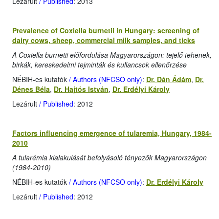
Lezárult
/ Published
: 2013
Prevalence of Coxiella burnetii in Hungary: screening of
dairy cows, sheep, commercial milk samples, and ticks
A Coxiella burnetii előfordulása Magyarországon: tejelő tehenek,
birkák, kereskedelmi tejminták és kullancsok ellenőrzése
NÉBIH-es kutatók
/ Authors (NFCSO only)
:
Dr. Dán Ádám
,
Dr.
Dénes Béla
,
Dr. Hajtós István
,
Dr. Erdélyi Károly
Lezárult
/ Published
: 2012
Factors influencing emergence of tularemia, Hungary, 1984-
2010
A tularémia kialakulását befolyásoló tényezők Magyarországon
(1984-2010)
NÉBIH-es kutatók
/ Authors (NFCSO only)
:
Dr. Erdélyi Károly
Lezárult
/ Published
: 2012