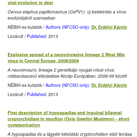
viral evolution in deer
Cervus elaphus papillomavirus (CePV1): új betekintés a vírus
evolúciójáról szarvasban
NÉBIH-es kutatók
/ Authors (NFCSO only)
:
Dr. Erdélyi Károly
Lezárult
/ Published
: 2013
Explosive spread of a neuroinvasive lineage 2 West Nile
virus in Central Europe, 2008/2009
A neuroinvazív, lineage 2 genetikájú nyugat-nílusi vírus
robbanásszerű elterjedése Közép-Európában, 2008-09 között
NÉBIH-es kutatók
/ Authors (NFCSO only)
:
Dr. Erdélyi Károly
Lezárult
/ Published
: 2013
First description of hypospadias and inguinal bilateral
cryptorchidism in mouflon (Ovis Gmelini Musimon) - short
communication
A hypospadias és a lágyéki kétoldalú cryptorchidism első leírása