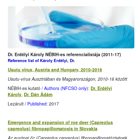
Dr. Erdélyi Károly NÉBIH-es referencialistája (2011-17)
Reference list of Károly Erdélyi, Dr.
Usutu virus, Austria and Hungary, 2010-2016
Usutu-vírus Ausztriában és Magyarországon, 2010-16 között
NÉBIH-es kutató
/ Authors (NFCSO only)
:
Dr. Erdélyi
Károly
,
Dr. Dán Ádám
Lezárult
/ Published
: 2017
Emergence and expansion of roe deer (Capreolus
capreolus) fibropapillomatosis in Slovakia
Az európai őz (Capreolus capreolus) fibropapillomatózisének