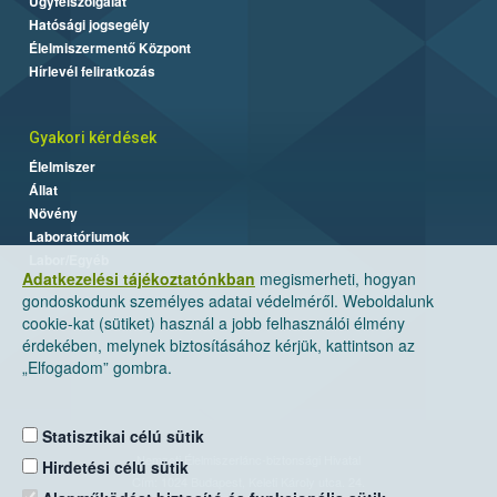
Ügyfélszolgálat
Hatósági jogsegély
Élelmiszermentő Központ
Hírlevél feliratkozás
Gyakori kérdések
Élelmiszer
Állat
Növény
Laboratóriumok
Labor/Egyéb
Adatkezelési tájékoztatónkban
megismerheti, hogyan
gondoskodunk személyes adatai védelméről. Weboldalunk
cookie-kat (sütiket) használ a jobb felhasználói élmény
érdekében, melynek biztosításához kérjük, kattintson az
„Elfogadom” gombra.
Statisztikai célú sütik
Nemzeti Élelmiszerlánc-biztonsági Hivatal
Hirdetési célú sütik
Cím: 1024 Budapest, Keleti Károly utca. 24.