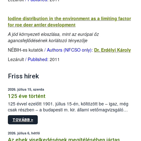
Iodine distribution in the environment as a limiting factor
for roe deer antler development
A jód környezeti eloszlása, mint az európai őz
agancsfejlődésének korlátozó tényezője
NÉBIH-es kutatók
/ Authors (NFCSO only)
:
Dr. Erdélyi Károly
Lezárult
/ Published
: 2011
Friss hírek
2026. július 15, szerda
125 éve történt
125 évvel ezelőtt 1901. július 15-én, költözött be – igaz, még
csak részben – a budapesti m. kir. állami vetőmagvizsgáló
állomás a Kis Rókus utca 15. szám alatti, Czigler Győző által
TOVÁBB >
tervezett új épületébe.
2026. július 6, hétfő
Az ebek viselkedésének megítélésében jártas