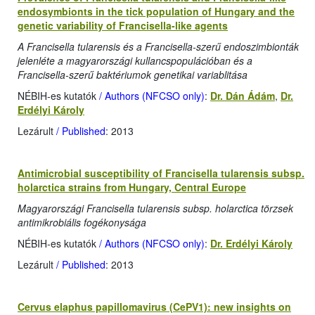
endosymbionts in the tick population of Hungary and the
genetic variability of Francisella-like agents
A Francisella tularensis és a Francisella-szerű endoszimbionták
jelenléte a magyarországi kullancspopulációban és a
Francisella-szerű baktériumok genetikai variablitása
NÉBIH-es kutatók
/ Authors (NFCSO only)
:
Dr. Dán Ádám
,
Dr.
Erdélyi Károly
Lezárult
/ Published
: 2013
Antimicrobial susceptibility of Francisella tularensis subsp.
holarctica strains from Hungary, Central Europe
Magyarországi Francisella tularensis subsp. holarctica törzsek
antimikrobiális fogékonysága
NÉBIH-es kutatók
/ Authors (NFCSO only)
:
Dr. Erdélyi Károly
Lezárult
/ Published
: 2013
Cervus elaphus papillomavirus (CePV1): new insights on