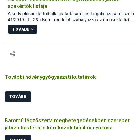
szakértők listája
A kedvtelésből tartott állatok tartásáról és forgalmazásáról szóló
41/2010. (II. 26.) Korm.rendelet szabályozza az eb okozta fizikai
sérülés, illetve ennek veszélye keletkezésekor felmerülő
TOVÁBB >
hatósági feladatokat, valamint a veszélyes eb tartását és annak
engedélyezését. Ezen eljárások során szükség esetén be kell
vonni az ebek viselkedésének megítélésében jártas szakértőt.
További növénygyógyászati kutatások
TOVÁBB
Baromfi légzőszervi megbetegedésekben szerepet
játszó bakteriális kórokozók tanulmányozása