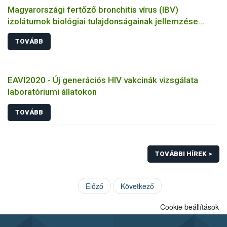
Magyarországi fertőző bronchitis vírus (IBV)
izolátumok biológiai tulajdonságainak jellemzése
állatkísérletes és molekuláris biológiai eszközökkel
TOVÁBB
EAVI2020 - Új generációs HIV vakcinák vizsgálata
laboratóriumi állatokon
TOVÁBB
TOVÁBBI HÍREK >
Előző
Következő
Cookie beállítások