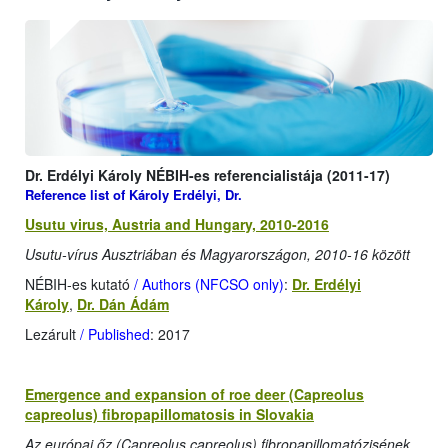
Dr. Erdélyi Károly NÉBIH-es referencialistája (2011-17)
Reference list of Károly Erdélyi, Dr.
Usutu virus, Austria and Hungary, 2010-2016
Usutu-vírus Ausztriában és Magyarországon, 2010-16 között
NÉBIH-es kutató
/ Authors (NFCSO only)
:
Dr. Erdélyi
Károly
,
Dr. Dán Ádám
Lezárult
/ Published
: 2017
Emergence and expansion of roe deer (Capreolus
capreolus) fibropapillomatosis in Slovakia
Az európai őz (Capreolus capreolus) fibropapillomatózisének