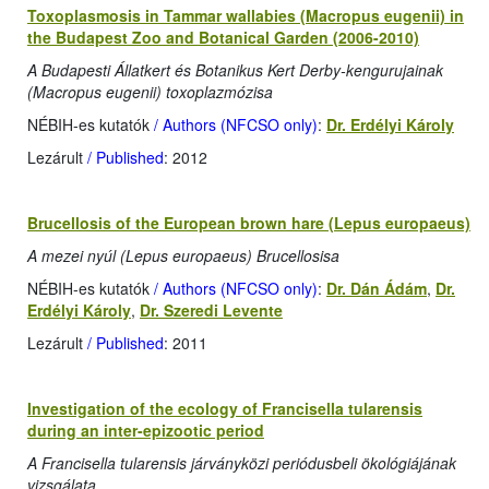
Toxoplasmosis in Tammar wallabies (Macropus eugenii) in
the Budapest Zoo and Botanical Garden (2006-2010)
A Budapesti Állatkert és Botanikus Kert Derby-kengurujainak
(Macropus eugenii) toxoplazmózisa
NÉBIH-es kutatók
/ Authors (NFCSO only)
:
Dr. Erdélyi Károly
Lezárult
/ Published
: 2012
Brucellosis of the European brown hare (Lepus europaeus)
A mezei nyúl (Lepus europaeus) Brucellosisa
NÉBIH-es kutatók
/ Authors (NFCSO only)
:
Dr. Dán Ádám
,
Dr.
Erdélyi Károly
,
Dr. Szeredi Levente
Lezárult
/ Published
: 2011
Investigation of the ecology of Francisella tularensis
during an inter-epizootic period
A Francisella tularensis járványközi periódusbeli ökológiájának
vizsgálata