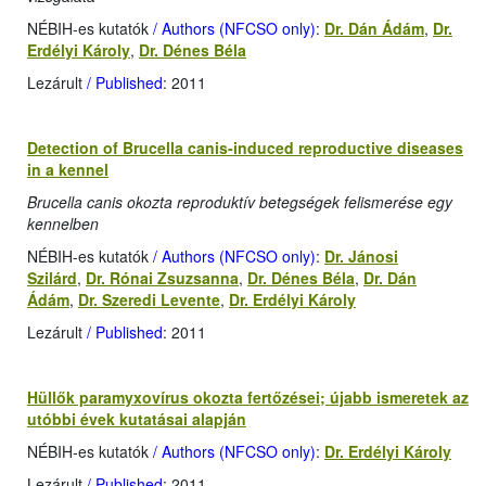
NÉBIH-es kutatók
/ Authors (NFCSO only)
:
Dr. Dán Ádám
,
Dr.
Erdélyi Károly
,
Dr. Dénes Béla
Lezárult
/ Published
: 2011
Detection of Brucella canis-induced reproductive diseases
in a kennel
Brucella canis okozta reproduktív betegségek felismerése egy
kennelben
NÉBIH-es kutatók
/ Authors (NFCSO only)
:
Dr. Jánosi
Szilárd
,
Dr. Rónai Zsuzsanna
,
Dr. Dénes Béla
,
Dr. Dán
Ádám
,
Dr. Szeredi Levente
,
Dr. Erdélyi Károly
Lezárult
/ Published
: 2011
Hüllők paramyxovírus okozta fertőzései; újabb ismeretek az
utóbbi évek kutatásai alapján
NÉBIH-es kutatók
/ Authors (NFCSO only)
:
Dr. Erdélyi Károly
Lezárult
/ Published
: 2011