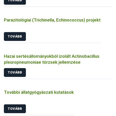
TOVÁBB
Parazitológiai (Trichinella, Echinococcus) projekt
TOVÁBB
Hazai sertésállományokból izolált Actinobacillus
pleuropneumoniae törzsek jellemzése
TOVÁBB
További állatgyógyászati kutatások
TOVÁBB