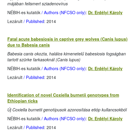
májában felismert sziadenovírus
NÉBIH-es kutatók
/ Authors (NFCSO only)
:
Dr. Erdélyi Károly
Lezárult
/ Published
: 2014
Fatal acute babesiosis in captive grey wolves (Canis lupus)
due to Babesia canis
Babesia canis okozta, halálos kimenetelű babesiosis fogságban
tartott szürke farkasoknál (Canis lupus)
NÉBIH-es kutatók
/ Authors (NFCSO only)
:
Dr. Erdélyi Károly
Lezárult
/ Published
: 2014
Identification of novel Coxiella burnetii genotypes from
Ethiopian ticks
Új Coxiella burnetii genotípusok azonosítása etióp kullancsokból
NÉBIH-es kutatók
/ Authors (NFCSO only)
:
Dr. Erdélyi Károly
Lezárult
/ Published
: 2014