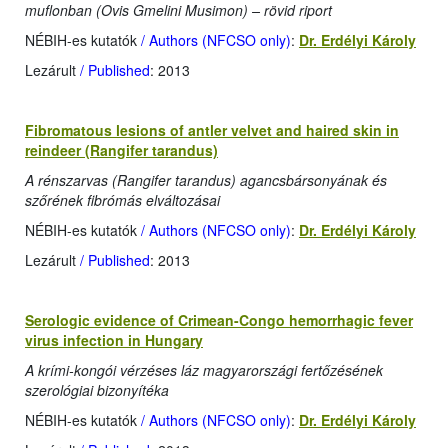
muflonban (Ovis Gmelini Musimon) – rövid riport
NÉBIH-es kutatók
/ Authors (NFCSO only)
:
Dr. Erdélyi Károly
Lezárult
/ Published
: 2013
Fibromatous lesions of antler velvet and haired skin in
reindeer (Rangifer tarandus)
A rénszarvas (Rangifer tarandus) agancsbársonyának és
szőrének fibrómás elváltozásai
NÉBIH-es kutatók
/ Authors (NFCSO only)
:
Dr. Erdélyi Károly
Lezárult
/ Published
: 2013
Serologic evidence of Crimean-Congo hemorrhagic fever
virus infection in Hungary
A krími-kongói vérzéses láz magyarországi fertőzésének
szerológiai bizonyítéka
NÉBIH-es kutatók
/ Authors (NFCSO only)
:
Dr. Erdélyi Károly