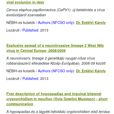
viral evolution in deer
Cervus elaphus papillomavirus (CePV1): új betekintés a vírus
evolúciójáról szarvasban
NÉBIH-es kutatók
/ Authors (NFCSO only)
:
Dr. Erdélyi Károly
Lezárult
/ Published
: 2013
Explosive spread of a neuroinvasive lineage 2 West Nile
virus in Central Europe, 2008/2009
A neuroinvazív, lineage 2 genetikájú nyugat-nílusi vírus
robbanásszerű elterjedése Közép-Európában, 2008-09 között
NÉBIH-es kutatók
/ Authors (NFCSO only)
:
Dr. Erdélyi Károly
Lezárult
/ Published
: 2013
First description of hypospadias and inguinal bilateral
cryptorchidism in mouflon (Ovis Gmelini Musimon) - short
communication
A hypospadias és a lágyéki kétoldalú cryptorchidism első leírása