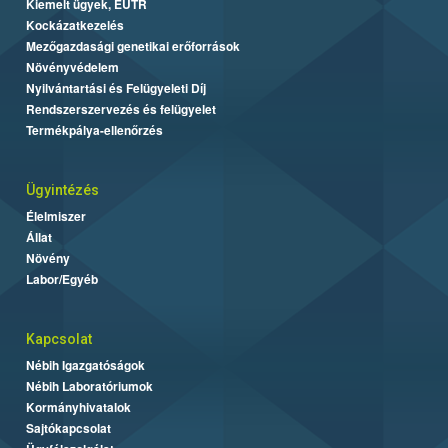
Kiemelt ügyek, EUTR
Kockázatkezelés
Mezőgazdasági genetikai erőforrások
Növényvédelem
Nyilvántartási és Felügyeleti Díj
Rendszerszervezés és felügyelet
Termékpálya-ellenőrzés
Ügyintézés
Élelmiszer
Állat
Növény
Labor/Egyéb
Kapcsolat
Nébih Igazgatóságok
Nébih Laboratóriumok
Kormányhivatalok
Sajtókapcsolat