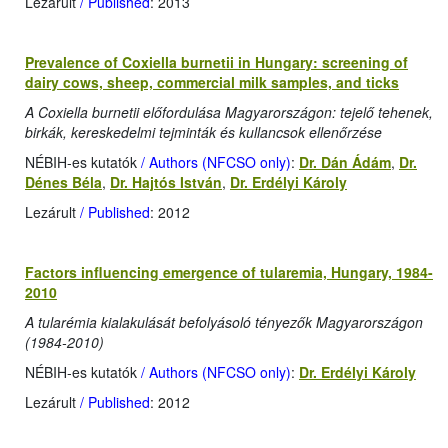
Lezárult
/ Published
: 2013
Prevalence of Coxiella burnetii in Hungary: screening of
dairy cows, sheep, commercial milk samples, and ticks
A Coxiella burnetii előfordulása Magyarországon: tejelő tehenek,
birkák, kereskedelmi tejminták és kullancsok ellenőrzése
NÉBIH-es kutatók
/ Authors (NFCSO only)
:
Dr. Dán Ádám
,
Dr.
Dénes Béla
,
Dr. Hajtós István
,
Dr. Erdélyi Károly
Lezárult
/ Published
: 2012
Factors influencing emergence of tularemia, Hungary, 1984-
2010
A tularémia kialakulását befolyásoló tényezők Magyarországon
(1984-2010)
NÉBIH-es kutatók
/ Authors (NFCSO only)
:
Dr. Erdélyi Károly
Lezárult
/ Published
: 2012