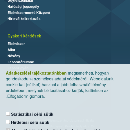
Ügyfélszolgálat
Hatósági jogsegély
Élelmiszermentő Központ
Hírlevél feliratkozás
Gyakori kérdések
Élelmiszer
Állat
Növény
Laboratóriumok
Labor/Egyéb
Adatkezelési tájékoztatónkban
megismerheti, hogyan
gondoskodunk személyes adatai védelméről. Weboldalunk
cookie-kat (sütiket) használ a jobb felhasználói élmény
érdekében, melynek biztosításához kérjük, kattintson az
„Elfogadom” gombra.
Statisztikai célú sütik
Nemzeti Élelmiszerlánc-biztonsági Hivatal
Hirdetési célú sütik
Cím: 1024 Budapest, Keleti Károly utca. 24.