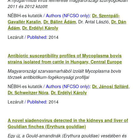
A nyugat-nílusi vírus felmérése magyarországi szúnyogokban
2011 és 2012 között
NÉBIH-es kutatók
/ Authors (NFCSO only)
:
Dr. Szentpáli-
Gavallér Katalin
,
Dr. Bálint Ádám
, Dr. Antal László,
Dr. Dán
Ádám
,
Dr. Erdélyi Károly
Lezárult
/ Published
: 2014
Antibiotic susceptibility profiles of Mycoplasma bovis
strains isolated from cattle in Hungary, Central Europe
Magyarországi szarvasmarhából izolált Mycoplasma bovis
törzsek antibiotikum-fogékonysági profiljai
NÉBIH-es kutatók
/ Authors (NFCSO only)
:
Dr. Jánosi Szilárd
,
Dr. Schweitzer Nóra
,
Dr. Erdélyi Károly
Lezárult
/ Published
: 2014
A novel siadenovirus detected in the kidneys and liver of
Gouldian finches (Erythura gouldiae)
Egy új, a Gould-amandinák (Erythura gouldiae) veséjében és