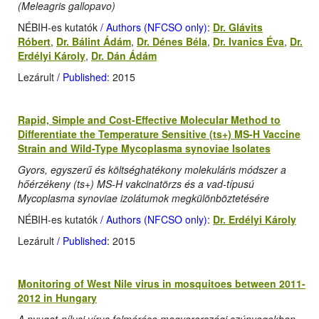
(Meleagris gallopavo)
NÉBIH-es kutatók
/ Authors (NFCSO only)
:
Dr. Glávits
Róbert
,
Dr. Bálint Ádám
,
Dr. Dénes Béla
,
Dr. Ivanics Éva
,
Dr.
Erdélyi Károly
,
Dr. Dán Ádám
Lezárult
/ Published
: 2015
Rapid, Simple and Cost-Effective Molecular Method to
Differentiate the Temperature Sensitive (ts+) MS-H Vaccine
Strain and Wild-Type Mycoplasma synoviae Isolates
Gyors, egyszerű és költséghatékony molekuláris módszer a
hőérzékeny (ts+) MS-H vakcinatörzs és a vad-típusú
Mycoplasma synoviae izolátumok megkülönböztetésére
NÉBIH-es kutatók
/ Authors (NFCSO only)
:
Dr. Erdélyi Károly
Lezárult
/ Published
: 2015
Monitoring of West Nile virus in mosquitoes between 2011-
2012 in Hungary