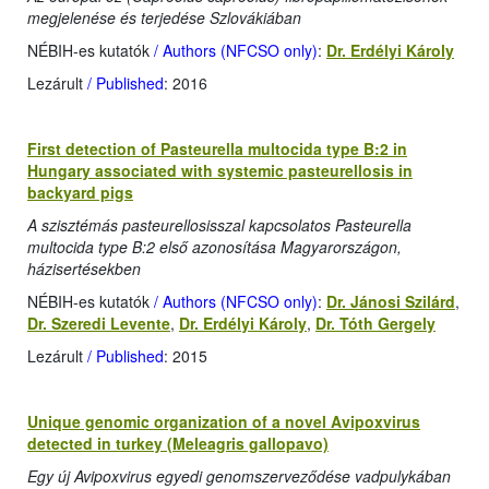
megjelenése és terjedése Szlovákiában
NÉBIH-es kutatók
/ Authors (NFCSO only)
:
Dr. Erdélyi Károly
Lezárult
/ Published
: 2016
First detection of Pasteurella multocida type B:2 in
Hungary associated with systemic pasteurellosis in
backyard pigs
A szisztémás pasteurellosisszal kapcsolatos Pasteurella
multocida type B:2 első azonosítása Magyarországon,
házisertésekben
NÉBIH-es kutatók
/ Authors (NFCSO only)
:
Dr. Jánosi Szilárd
,
Dr. Szeredi Levente
,
Dr. Erdélyi Károly
,
Dr. Tóth Gergely
Lezárult
/ Published
: 2015
Unique genomic organization of a novel Avipoxvirus
detected in turkey (Meleagris gallopavo)
Egy új Avipoxvirus egyedi genomszerveződése vadpulykában