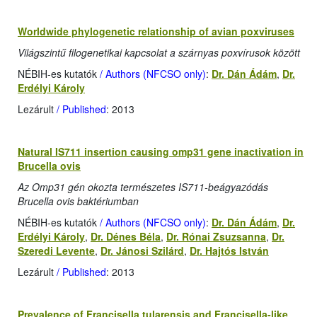
Worldwide phylogenetic relationship of avian poxviruses
Világszintű filogenetikai kapcsolat a szárnyas poxvírusok között
NÉBIH-es kutatók
/ Authors (NFCSO only)
:
Dr. Dán Ádám
,
Dr.
Erdélyi Károly
Lezárult
/ Published
: 2013
Natural IS711 insertion causing omp31 gene inactivation in
Brucella ovis
Az Omp31 gén okozta természetes IS711-beágyazódás
Brucella ovis baktériumban
NÉBIH-es kutatók
/ Authors (NFCSO only)
:
Dr. Dán Ádám
,
Dr.
Erdélyi Károly
,
Dr. Dénes Béla
,
Dr. Rónai Zsuzsanna
,
Dr.
Szeredi Levente
,
Dr. Jánosi Szilárd
,
Dr. Hajtós István
Lezárult
/ Published
: 2013
Prevalence of Francisella tularensis and Francisella-like