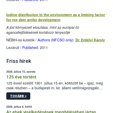
Iodine distribution in the environment as a limiting factor
for roe deer antler development
A jód környezeti eloszlása, mint az európai őz
agancsfejlődésének korlátozó tényezője
NÉBIH-es kutatók
/ Authors (NFCSO only)
:
Dr. Erdélyi Károly
Lezárult
/ Published
: 2011
Friss hírek
2026. július 15, szerda
125 éve történt
125 évvel ezelőtt 1901. július 15-én, költözött be – igaz, még
csak részben – a budapesti m. kir. állami vetőmagvizsgáló
állomás a Kis Rókus utca 15. szám alatti, Czigler Győző által
TOVÁBB >
tervezett új épületébe.
2026. július 6, hétfő
Az ebek viselkedésének megítélésében jártas