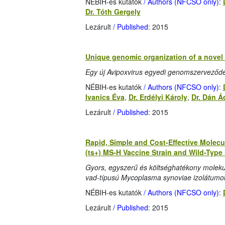
NÉBIH-es kutatók
/ Authors (NFCSO only)
:
Dr. Tóth Gergely
Lezárult
/ Published
: 2015
Unique genomic organization of a novel 
Egy új Avipoxvirus egyedi genomszerveződé
NÉBIH-es kutatók
/ Authors (NFCSO only)
:
Ivanics Éva
,
Dr. Erdélyi Károly
,
Dr. Dán 
Lezárult
/ Published
: 2015
Rapid, Simple and Cost-Effective Molecul
(ts+) MS-H Vaccine Strain and Wild-Typ
Gyors, egyszerű és költséghatékony moleku
vad-típusú Mycoplasma synoviae izolátumo
NÉBIH-es kutatók
/ Authors (NFCSO only)
:
Lezárult
/ Published
: 2015