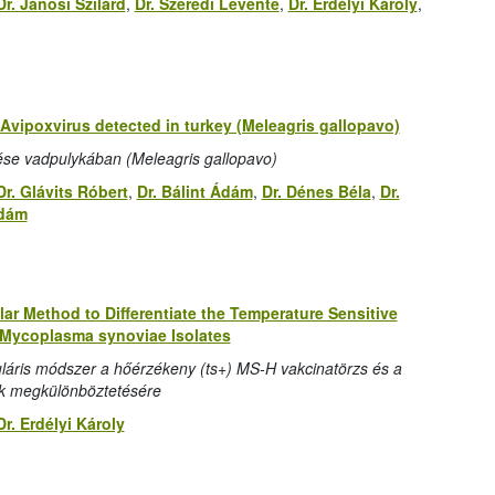
Dr. Jánosi Szilárd
,
Dr. Szeredi Levente
,
Dr. Erdélyi Károly
,
Avipoxvirus detected in turkey (Meleagris gallopavo)
se vadpulykában (Meleagris gallopavo)
Dr. Glávits Róbert
,
Dr. Bálint Ádám
,
Dr. Dénes Béla
,
Dr.
Ádám
ar Method to Differentiate the Temperature Sensitive
e Mycoplasma synoviae Isolates
láris módszer a hőérzékeny (ts+) MS-H vakcinatörzs és a
k megkülönböztetésére
Dr. Erdélyi Károly