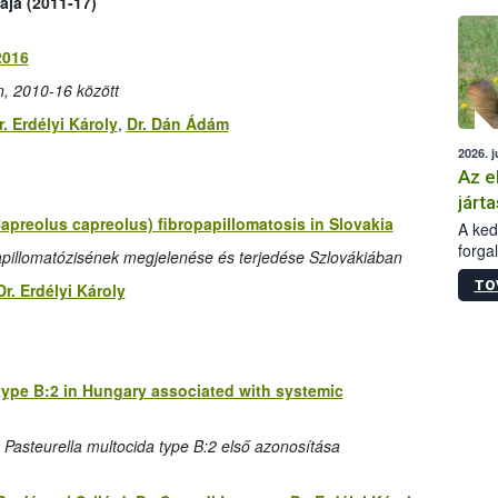
tája (2011-17)
épüle
2016
, 2010-16 között
r. Erdélyi Károly
,
Dr. Dán Ádám
2026. j
Az e
járta
preolus capreolus) fibropapillomatosis in Slovakia
A kedv
forga
apillomatózisének megjelenése és terjedése Szlovákiában
Korm.
TO
Dr. Erdélyi Károly
sérül
felme
veszé
Ezen 
vonni
 type B:2 in Hungary associated with systemic
jártas
 Pasteurella multocida type B:2 első azonosítása