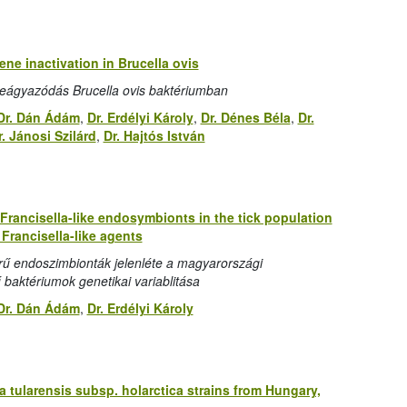
ne inactivation in Brucella ovis
ágyazódás Brucella ovis baktériumban
Dr. Dán Ádám
,
Dr. Erdélyi Károly
,
Dr. Dénes Béla
,
Dr.
r. Jánosi Szilárd
,
Dr. Hajtós István
 Francisella-like endosymbionts in the tick population
 Francisella-like agents
zerű endoszimbionták jelenléte a magyarországi
 baktériumok genetikai variablitása
Dr. Dán Ádám
,
Dr. Erdélyi Károly
la tularensis subsp. holarctica strains from Hungary,