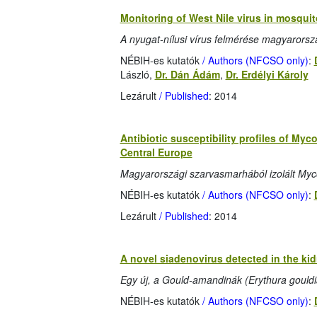
Monitoring of West Nile virus in mosqu
A nyugat-nílusi vírus felmérése magyarors
NÉBIH-es kutatók
/ Authors (NFCSO only)
:
László,
Dr. Dán Ádám
,
Dr. Erdélyi Károly
Lezárult
/ Published
: 2014
Antibiotic susceptibility profiles of Myc
Central Europe
Magyarországi szarvasmarhából izolált Myco
NÉBIH-es kutatók
/ Authors (NFCSO only)
:
Lezárult
/ Published
: 2014
A novel siadenovirus detected in the kid
Egy új, a Gould-amandinák (Erythura gouldi
NÉBIH-es kutatók
/ Authors (NFCSO only)
: