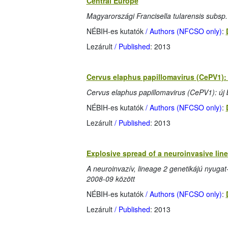
Central Europe
Magyarországi Francisella tularensis subsp.
NÉBIH-es kutatók
/ Authors (NFCSO only)
:
Lezárult
/ Published
: 2013
Cervus elaphus papillomavirus (CePV1): n
Cervus elaphus papillomavirus (CePV1): új b
NÉBIH-es kutatók
/ Authors (NFCSO only)
:
Lezárult
/ Published
: 2013
Explosive spread of a neuroinvasive line
A neuroinvazív, lineage 2 genetikájú nyuga
2008-09 között
NÉBIH-es kutatók
/ Authors (NFCSO only)
:
Lezárult
/ Published
: 2013