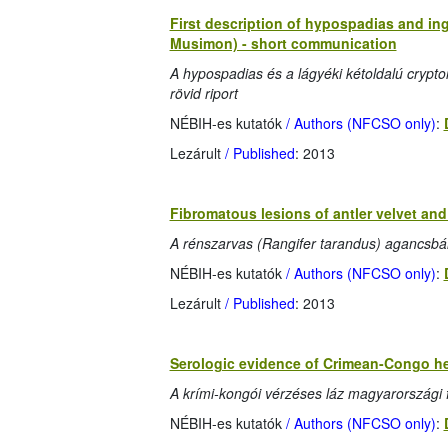
First description of hypospadias and ing
Musimon) - short communication
A hypospadias és a lágyéki kétoldalú crypt
rövid riport
NÉBIH-es kutatók
/ Authors (NFCSO only)
:
Lezárult
/ Published
: 2013
Fibromatous lesions of antler velvet and
A rénszarvas (Rangifer tarandus) agancsbá
NÉBIH-es kutatók
/ Authors (NFCSO only)
:
Lezárult
/ Published
: 2013
Serologic evidence of Crimean-Congo hem
A krími-kongói vérzéses láz magyarországi 
NÉBIH-es kutatók
/ Authors (NFCSO only)
: