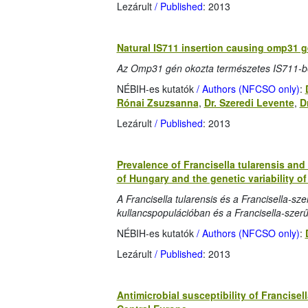
Lezárult
/ Published
: 2013
Natural IS711 insertion causing omp31 ge
Az Omp31 gén okozta természetes IS711-be
NÉBIH-es kutatók
/ Authors (NFCSO only)
:
Rónai Zsuzsanna
,
Dr. Szeredi Levente
,
D
Lezárult
/ Published
: 2013
Prevalence of Francisella tularensis and
of Hungary and the genetic variability of
A Francisella tularensis és a Francisella-s
kullancspopulációban és a Francisella-szerű
NÉBIH-es kutatók
/ Authors (NFCSO only)
:
Lezárult
/ Published
: 2013
Antimicrobial susceptibility of Francisel