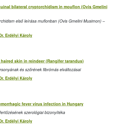
uinal bilateral cryptorchidism in mouflon (Ovis Gmelini
orchidism első leírása muflonban (Ovis Gmelini Musimon) –
Dr. Erdélyi Károly
 haired skin in reindeer (Rangifer tarandus)
rsonyának és szőrének fibrómás elváltozásai
Dr. Erdélyi Károly
orrhagic fever virus infection in Hungary
fertőzésének szerológiai bizonyítéka
Dr. Erdélyi Károly