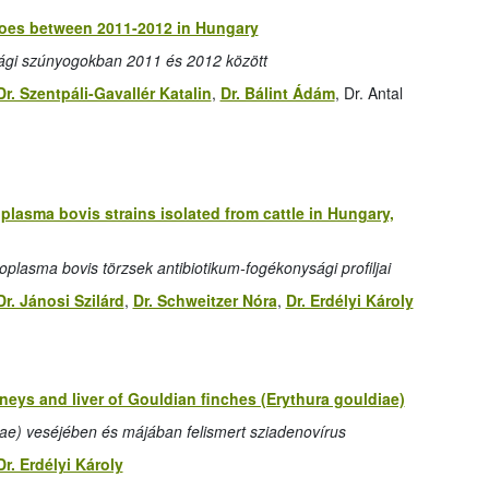
itoes between 2011-2012 in Hungary
zági szúnyogokban 2011 és 2012 között
Dr. Szentpáli-Gavallér Katalin
,
Dr. Bálint Ádám
, Dr. Antal
oplasma bovis strains isolated from cattle in Hungary,
plasma bovis törzsek antibiotikum-fogékonysági profiljai
Dr. Jánosi Szilárd
,
Dr. Schweitzer Nóra
,
Dr. Erdélyi Károly
neys and liver of Gouldian finches (Erythura gouldiae)
ae) veséjében és májában felismert sziadenovírus
Dr. Erdélyi Károly