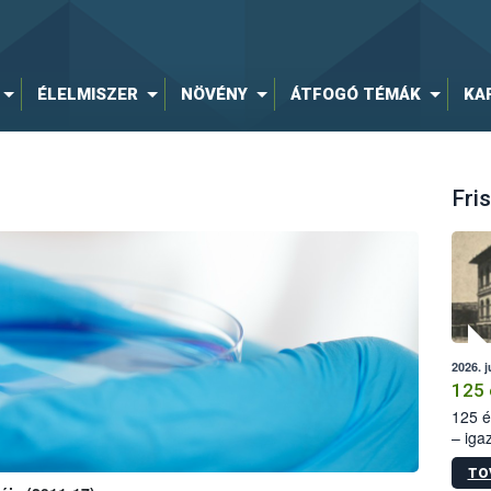
ÉLELMISZER
NÖVÉNY
ÁTFOGÓ TÉMÁK
KA
Fris
2026. j
125 
125 é
– iga
állam
TO
15. sz