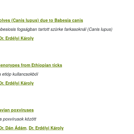
olves (Canis lupus) due to Babesia canis
besiosis fogságban tartott szürke farkasoknál (Canis lupus)
Dr. Erdélyi Károly
 genotypes from Ethiopian ticks
 etióp kullancsokból
Dr. Erdélyi Károly
avian poxviruses
as poxvírusok között
Dr. Dán Ádám
,
Dr. Erdélyi Károly