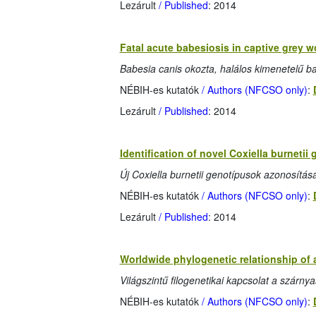
Lezárult
/ Published
: 2014
Fatal acute babesiosis in captive grey w
Babesia canis okozta, halálos kimenetelű ba
NÉBIH-es kutatók
/ Authors (NFCSO only)
:
Lezárult
/ Published
: 2014
Identification of novel Coxiella burnetii
Új Coxiella burnetii genotípusok azonosítása
NÉBIH-es kutatók
/ Authors (NFCSO only)
:
Lezárult
/ Published
: 2014
Worldwide phylogenetic relationship of 
Világszintű filogenetikai kapcsolat a szárny
NÉBIH-es kutatók
/ Authors (NFCSO only)
: