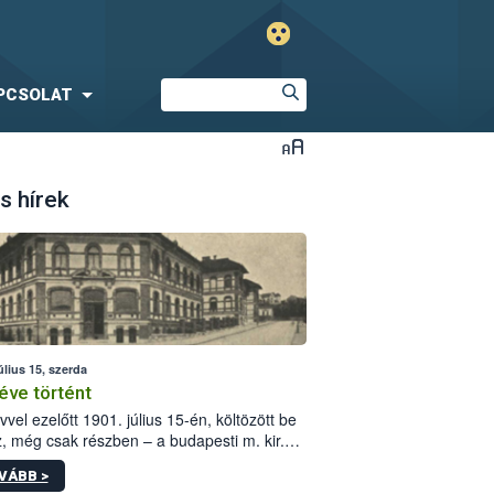
PCSOLAT
s hírek
úlius 15, szerda
éve történt
vvel ezelőtt 1901. július 15-én, költözött be
z, még csak részben – a budapesti m. kir.
i vetőmagvizsgáló állomás a Kis Rókus utca
VÁBB >
ám alatti, Czigler Győző által tervezett új