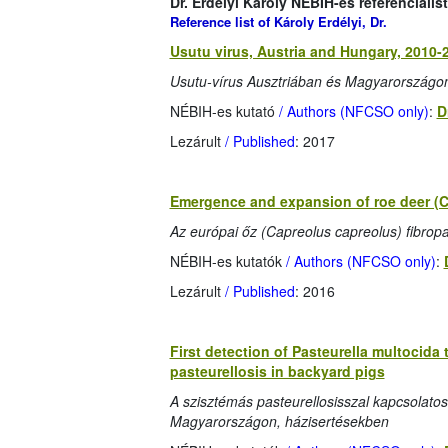
Dr. Erdélyi Károly NÉBIH-es referencialis
Reference list of Károly Erdélyi, Dr.
Usutu virus, Austria and Hungary, 2010-
Usutu-vírus Ausztriában és Magyarországon
NÉBIH-es kutató
/ Authors (NFCSO only)
:
D
Lezárult
/ Published
: 2017
Emergence and expansion of roe deer (Ca
Az európai őz (Capreolus capreolus) fibrop
NÉBIH-es kutatók
/ Authors (NFCSO only)
:
Lezárult
/ Published
: 2016
First detection of Pasteurella multocida
pasteurellosis in backyard pigs
A szisztémás pasteurellosisszal kapcsolatos
Magyarországon, házisertésekben