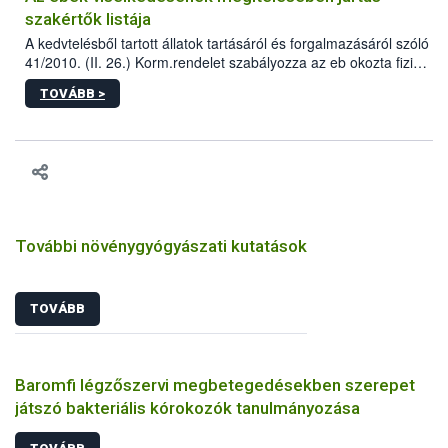
szakértők listája
A kedvtelésből tartott állatok tartásáról és forgalmazásáról szóló
41/2010. (II. 26.) Korm.rendelet szabályozza az eb okozta fizikai
sérülés, illetve ennek veszélye keletkezésekor felmerülő
TOVÁBB >
hatósági feladatokat, valamint a veszélyes eb tartását és annak
engedélyezését. Ezen eljárások során szükség esetén be kell
vonni az ebek viselkedésének megítélésében jártas szakértőt.
További növénygyógyászati kutatások
TOVÁBB
Baromfi légzőszervi megbetegedésekben szerepet
játszó bakteriális kórokozók tanulmányozása