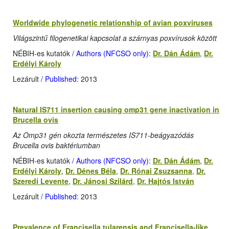
Worldwide phylogenetic relationship of avian poxviruses
Világszintű filogenetikai kapcsolat a szárnyas poxvírusok között
NÉBIH-es kutatók
/ Authors (NFCSO only)
:
Dr. Dán Ádám
,
Dr.
Erdélyi Károly
Lezárult
/ Published
: 2013
Natural IS711 insertion causing omp31 gene inactivation in
Brucella ovis
Az Omp31 gén okozta természetes IS711-beágyazódás
Brucella ovis baktériumban
NÉBIH-es kutatók
/ Authors (NFCSO only)
:
Dr. Dán Ádám
,
Dr.
Erdélyi Károly
,
Dr. Dénes Béla
,
Dr. Rónai Zsuzsanna
,
Dr.
Szeredi Levente
,
Dr. Jánosi Szilárd
,
Dr. Hajtós István
Lezárult
/ Published
: 2013
Prevalence of Francisella tularensis and Francisella-like