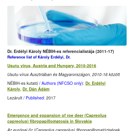
Dr. Erdélyi Károly NÉBIH-es referencialistája (2011-17)
Reference list of Károly Erdélyi, Dr.
Usutu virus, Austria and Hungary, 2010-2016
Usutu-vírus Ausztriában és Magyarországon, 2010-16 között
NÉBIH-es kutató
/ Authors (NFCSO only)
:
Dr. Erdélyi
Károly
,
Dr. Dán Ádám
Lezárult
/ Published
: 2017
Emergence and expansion of roe deer (Capreolus
capreolus) fibropapillomatosis in Slovakia
Az európai őz (Capreolus capreolus) fibropapillomatózisének