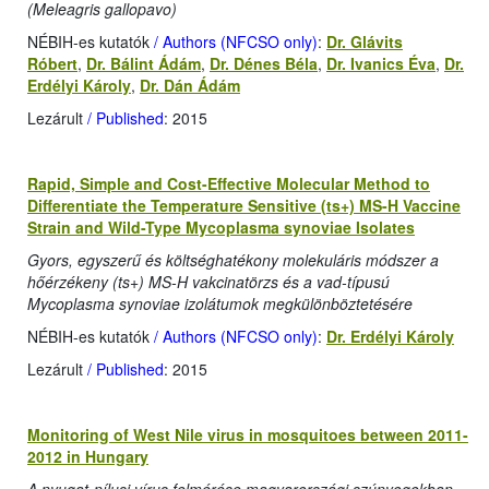
(Meleagris gallopavo)
NÉBIH-es kutatók
/ Authors (NFCSO only)
:
Dr. Glávits
Róbert
,
Dr. Bálint Ádám
,
Dr. Dénes Béla
,
Dr. Ivanics Éva
,
Dr.
Erdélyi Károly
,
Dr. Dán Ádám
Lezárult
/ Published
: 2015
Rapid, Simple and Cost-Effective Molecular Method to
Differentiate the Temperature Sensitive (ts+) MS-H Vaccine
Strain and Wild-Type Mycoplasma synoviae Isolates
Gyors, egyszerű és költséghatékony molekuláris módszer a
hőérzékeny (ts+) MS-H vakcinatörzs és a vad-típusú
Mycoplasma synoviae izolátumok megkülönböztetésére
NÉBIH-es kutatók
/ Authors (NFCSO only)
:
Dr. Erdélyi Károly
Lezárult
/ Published
: 2015
Monitoring of West Nile virus in mosquitoes between 2011-
2012 in Hungary