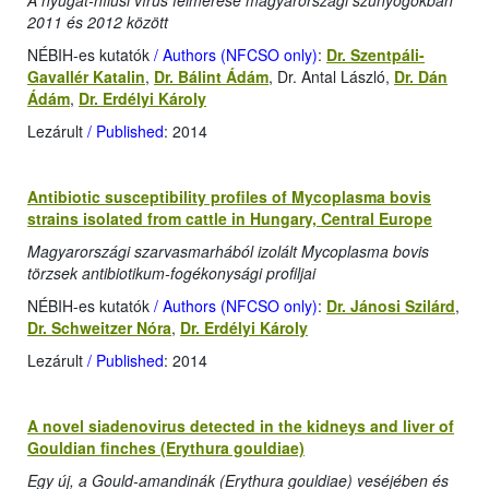
A nyugat-nílusi vírus felmérése magyarországi szúnyogokban
2011 és 2012 között
NÉBIH-es kutatók
/ Authors (NFCSO only)
:
Dr. Szentpáli-
Gavallér Katalin
,
Dr. Bálint Ádám
, Dr. Antal László,
Dr. Dán
Ádám
,
Dr. Erdélyi Károly
Lezárult
/ Published
: 2014
Antibiotic susceptibility profiles of Mycoplasma bovis
strains isolated from cattle in Hungary, Central Europe
Magyarországi szarvasmarhából izolált Mycoplasma bovis
törzsek antibiotikum-fogékonysági profiljai
NÉBIH-es kutatók
/ Authors (NFCSO only)
:
Dr. Jánosi Szilárd
,
Dr. Schweitzer Nóra
,
Dr. Erdélyi Károly
Lezárult
/ Published
: 2014
A novel siadenovirus detected in the kidneys and liver of
Gouldian finches (Erythura gouldiae)
Egy új, a Gould-amandinák (Erythura gouldiae) veséjében és