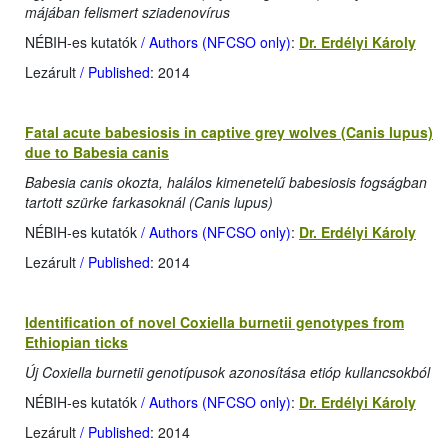
májában felismert sziadenovírus
NÉBIH-es kutatók
/ Authors (NFCSO only)
:
Dr. Erdélyi Károly
Lezárult
/ Published
: 2014
Fatal acute babesiosis in captive grey wolves (Canis lupus)
due to Babesia canis
Babesia canis okozta, halálos kimenetelű babesiosis fogságban
tartott szürke farkasoknál (Canis lupus)
NÉBIH-es kutatók
/ Authors (NFCSO only)
:
Dr. Erdélyi Károly
Lezárult
/ Published
: 2014
Identification of novel Coxiella burnetii genotypes from
Ethiopian ticks
Új Coxiella burnetii genotípusok azonosítása etióp kullancsokból
NÉBIH-es kutatók
/ Authors (NFCSO only)
:
Dr. Erdélyi Károly
Lezárult
/ Published
: 2014