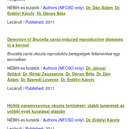
NÉBIH-es kutatók
/ Authors (NFCSO only)
:
Dr. Dán Ádám
,
Dr.
Erdélyi Károly
,
Dr. Dénes Béla
Lezárult
/ Published
: 2011
Detection of Brucella canis-induced reproductive diseases
in a kennel
Brucella canis okozta reproduktív betegségek felismerése egy
kennelben
NÉBIH-es kutatók
/ Authors (NFCSO only)
:
Dr. Jánosi
Szilárd
,
Dr. Rónai Zsuzsanna
,
Dr. Dénes Béla
,
Dr. Dán
Ádám
,
Dr. Szeredi Levente
,
Dr. Erdélyi Károly
Lezárult
/ Published
: 2011
Hüllők paramyxovírus okozta fertőzései; újabb ismeretek az
utóbbi évek kutatásai alapján
NÉBIH-es kutatók
/ Authors (NFCSO only)
:
Dr. Erdélyi Károly
Lezárult
/ Published
: 2011