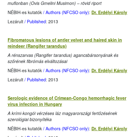
muflonban (Ovis Gmelini Musimon) – rövid riport
NÉBIH-es kutatók
/ Authors (NFCSO only)
:
Dr. Erdélyi Károly
Lezárult
/ Published
: 2013
Fibromatous lesions of antler velvet and haired skin in
reindeer (Rangifer tarandus)
A rénszarvas (Rangifer tarandus) agancsbársonyának és
szőrének fibrómás elváltozásai
NÉBIH-es kutatók
/ Authors (NFCSO only)
:
Dr. Erdélyi Károly
Lezárult
/ Published
: 2013
Serologic evidence of Crimean-Congo hemorrhagic fever
virus infection in Hungary
A krími-kongói vérzéses láz magyarországi fertőzésének
szerológiai bizonyítéka
NÉBIH-es kutatók
/ Authors (NFCSO only)
:
Dr. Erdélyi Károly