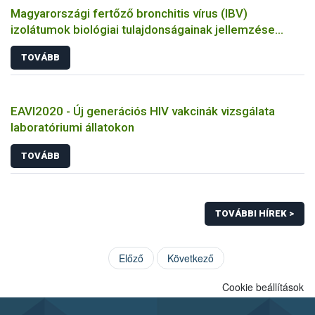
Magyarországi fertőző bronchitis vírus (IBV)
izolátumok biológiai tulajdonságainak jellemzése
állatkísérletes és molekuláris biológiai eszközökkel
TOVÁBB
EAVI2020 - Új generációs HIV vakcinák vizsgálata
laboratóriumi állatokon
TOVÁBB
TOVÁBBI HÍREK >
Előző
Következő
Cookie beállítások