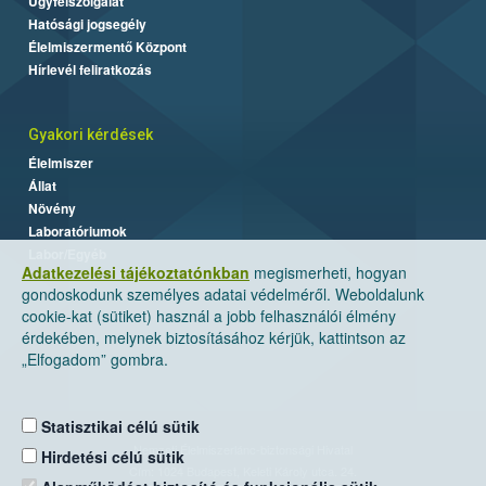
Ügyfélszolgálat
Hatósági jogsegély
Élelmiszermentő Központ
Hírlevél feliratkozás
Gyakori kérdések
Élelmiszer
Állat
Növény
Laboratóriumok
Labor/Egyéb
Adatkezelési tájékoztatónkban
megismerheti, hogyan
gondoskodunk személyes adatai védelméről. Weboldalunk
cookie-kat (sütiket) használ a jobb felhasználói élmény
érdekében, melynek biztosításához kérjük, kattintson az
„Elfogadom” gombra.
Statisztikai célú sütik
Nemzeti Élelmiszerlánc-biztonsági Hivatal
Hirdetési célú sütik
Cím: 1024 Budapest, Keleti Károly utca. 24.