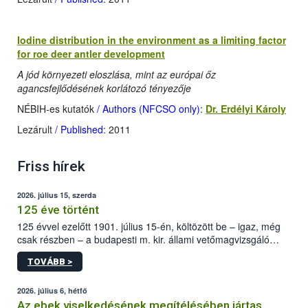
Iodine distribution in the environment as a limiting factor
for roe deer antler development
A jód környezeti eloszlása, mint az európai őz
agancsfejlődésének korlátozó tényezője
NÉBIH-es kutatók
/ Authors (NFCSO only)
:
Dr. Erdélyi Károly
Lezárult
/ Published
: 2011
Friss hírek
2026. július 15, szerda
125 éve történt
125 évvel ezelőtt 1901. július 15-én, költözött be – igaz, még
csak részben – a budapesti m. kir. állami vetőmagvizsgáló
állomás a Kis Rókus utca 15. szám alatti, Czigler Győző által
TOVÁBB >
tervezett új épületébe.
2026. július 6, hétfő
Az ebek viselkedésének megítélésében jártas