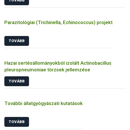
TOVÁBB
Parazitológiai (Trichinella, Echinococcus) projekt
TOVÁBB
Hazai sertésállományokból izolált Actinobacillus
pleuropneumoniae törzsek jellemzése
TOVÁBB
További állatgyógyászati kutatások
TOVÁBB