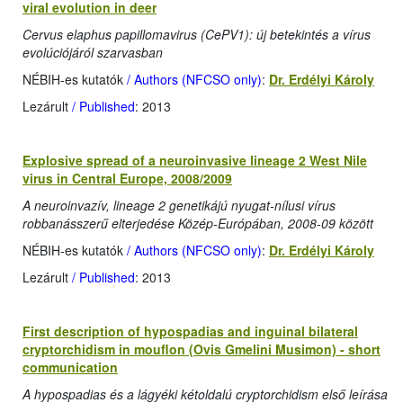
viral evolution in deer
Cervus elaphus papillomavirus (CePV1): új betekintés a vírus
evolúciójáról szarvasban
NÉBIH-es kutatók
/ Authors (NFCSO only)
:
Dr. Erdélyi Károly
Lezárult
/ Published
: 2013
Explosive spread of a neuroinvasive lineage 2 West Nile
virus in Central Europe, 2008/2009
A neuroinvazív, lineage 2 genetikájú nyugat-nílusi vírus
robbanásszerű elterjedése Közép-Európában, 2008-09 között
NÉBIH-es kutatók
/ Authors (NFCSO only)
:
Dr. Erdélyi Károly
Lezárult
/ Published
: 2013
First description of hypospadias and inguinal bilateral
cryptorchidism in mouflon (Ovis Gmelini Musimon) - short
communication
A hypospadias és a lágyéki kétoldalú cryptorchidism első leírása