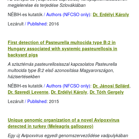
megjelenése és terjedése Szlovákiában
NÉBIH-es kutatók
/ Authors (NFCSO only)
:
Dr. Erdélyi Károly
Lezárult
/ Published
: 2016
First detection of Pasteurella multocida type B:2 in
Hungary associated with systemic pasteurellosis in
backyard pigs
A szisztémás pasteurellosisszal kapcsolatos Pasteurella
multocida type B:2 első azonosítása Magyarországon,
házisertésekben
NÉBIH-es kutatók
/ Authors (NFCSO only)
:
Dr. Jánosi Szilárd
,
Dr. Szeredi Levente
,
Dr. Erdélyi Károly
,
Dr. Tóth Gergely
Lezárult
/ Published
: 2015
Unique genomic organization of a novel Avipoxvirus
detected in turkey (Meleagris gallopavo)
Egy új Avipoxvirus egyedi genomszerveződése vadpulykában