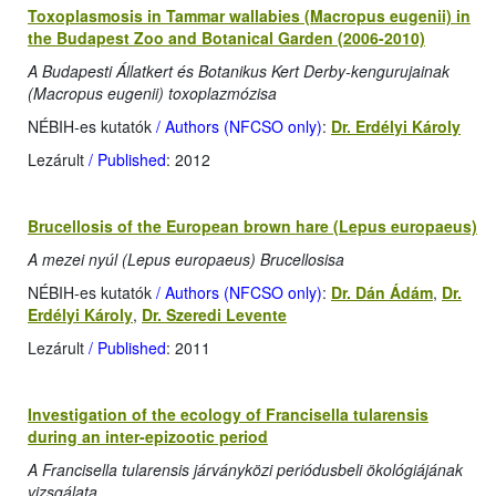
Toxoplasmosis in Tammar wallabies (Macropus eugenii) in
the Budapest Zoo and Botanical Garden (2006-2010)
A Budapesti Állatkert és Botanikus Kert Derby-kengurujainak
(Macropus eugenii) toxoplazmózisa
NÉBIH-es kutatók
/ Authors (NFCSO only)
:
Dr. Erdélyi Károly
Lezárult
/ Published
: 2012
Brucellosis of the European brown hare (Lepus europaeus)
A mezei nyúl (Lepus europaeus) Brucellosisa
NÉBIH-es kutatók
/ Authors (NFCSO only)
:
Dr. Dán Ádám
,
Dr.
Erdélyi Károly
,
Dr. Szeredi Levente
Lezárult
/ Published
: 2011
Investigation of the ecology of Francisella tularensis
during an inter-epizootic period
A Francisella tularensis járványközi periódusbeli ökológiájának
vizsgálata