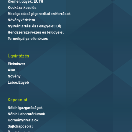
Kiemelt ügyek, EUTR
Kockázatkezelés
Mezőgazdasági genetikai erőforrások
Növényvédelem
Nyilvántartási és Felügyeleti Díj
Rendszerszervezés és felügyelet
Termékpálya-ellenőrzés
Ügyintézés
Élelmiszer
Állat
Növény
Labor/Egyéb
Kapcsolat
Nébih Igazgatóságok
Nébih Laboratóriumok
Kormányhivatalok
Sajtókapcsolat