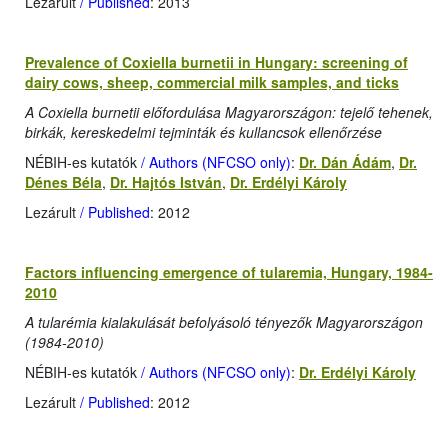
Lezárult
/ Published
: 2013
Prevalence of Coxiella burnetii in Hungary: screening of
dairy cows, sheep, commercial milk samples, and ticks
A Coxiella burnetii előfordulása Magyarországon: tejelő tehenek,
birkák, kereskedelmi tejminták és kullancsok ellenőrzése
NÉBIH-es kutatók
/ Authors (NFCSO only)
:
Dr. Dán Ádám
,
Dr.
Dénes Béla
,
Dr. Hajtós István
,
Dr. Erdélyi Károly
Lezárult
/ Published
: 2012
Factors influencing emergence of tularemia, Hungary, 1984-
2010
A tularémia kialakulását befolyásoló tényezők Magyarországon
(1984-2010)
NÉBIH-es kutatók
/ Authors (NFCSO only)
:
Dr. Erdélyi Károly
Lezárult
/ Published
: 2012