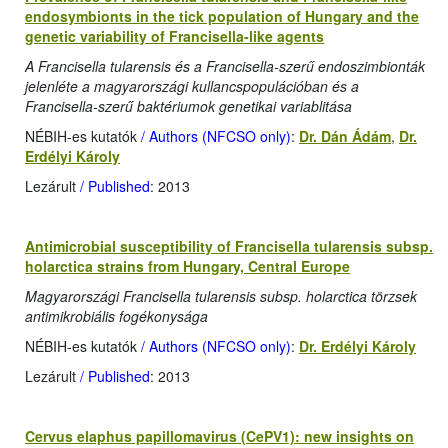
endosymbionts in the tick population of Hungary and the
genetic variability of Francisella-like agents
A Francisella tularensis és a Francisella-szerű endoszimbionták
jelenléte a magyarországi kullancspopulációban és a
Francisella-szerű baktériumok genetikai variablitása
NÉBIH-es kutatók
/ Authors (NFCSO only)
:
Dr. Dán Ádám
,
Dr.
Erdélyi Károly
Lezárult
/ Published
: 2013
Antimicrobial susceptibility of Francisella tularensis subsp.
holarctica strains from Hungary, Central Europe
Magyarországi Francisella tularensis subsp. holarctica törzsek
antimikrobiális fogékonysága
NÉBIH-es kutatók
/ Authors (NFCSO only)
:
Dr. Erdélyi Károly
Lezárult
/ Published
: 2013
Cervus elaphus papillomavirus (CePV1): new insights on