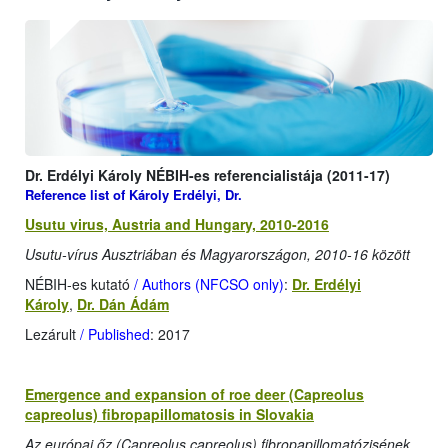
Dr. Erdélyi Károly NÉBIH-es referencialistája (2011-17)
Reference list of Károly Erdélyi, Dr.
Usutu virus, Austria and Hungary, 2010-2016
Usutu-vírus Ausztriában és Magyarországon, 2010-16 között
NÉBIH-es kutató
/ Authors (NFCSO only)
:
Dr. Erdélyi
Károly
,
Dr. Dán Ádám
Lezárult
/ Published
: 2017
Emergence and expansion of roe deer (Capreolus
capreolus) fibropapillomatosis in Slovakia
Az európai őz (Capreolus capreolus) fibropapillomatózisének