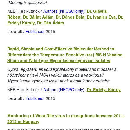
(Meleagris gallopavo)
NÉBIH-es kutatók
/ Authors (NFCSO only)
:
Dr. Glávits
Róbert
,
Dr. Bálint Ádám
,
Dr. Dénes Béla
,
Dr. Ivanics Éva
,
Dr.
Erdélyi Károly
,
Dr. Dán Ádám
Lezárult
/ Published
: 2015
Rapid, Simple and Cost-Effective Molecular Method to
Differentiate the Temperature Sensitive (ts+) MS-H Vaccine
Strain and Wild-Type Mycoplasma synoviae Isolates
Gyors, egyszerű és költséghatékony molekuláris módszer a
hőérzékeny (ts+) MS-H vakcinatörzs és a vad-típusú
Mycoplasma synoviae izolátumok megkülönböztetésére
NÉBIH-es kutatók
/ Authors (NFCSO only)
:
Dr. Erdélyi Károly
Lezárult
/ Published
: 2015
Monitoring of West Nile virus in mosquitoes between 2011-
2012 in Hungary