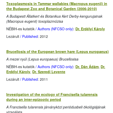
Toxoplasmosis in Tammar wallabies (Macropus eugenii) in
the Budapest Zoo and Botanical Garden (2006-2010)
A Budapesti Állatkert és Botanikus Kert Derby-kengurujainak
(Macropus eugenii) toxoplazmózisa
NÉBIH-es kutatók
/ Authors (NFCSO only)
:
Dr. Erdélyi Károly
Lezárult
/ Published
: 2012
Brucellosis of the European brown hare (Lepus europaeus)
A mezei nyúl (Lepus europaeus) Brucellosisa
NÉBIH-es kutatók
/ Authors (NFCSO only)
:
Dr. Dán Ádám
,
Dr.
Erdélyi Károly
,
Dr. Szeredi Levente
Lezárult
/ Published
: 2011
Investigation of the ecology of Francisella tularensis
during an inter-epizootic period
A Francisella tularensis járványközi periódusbeli ökológiájának
vizsgálata