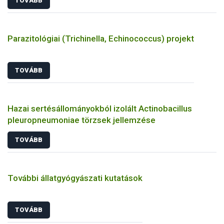
TOVÁBB
Parazitológiai (Trichinella, Echinococcus) projekt
TOVÁBB
Hazai sertésállományokból izolált Actinobacillus
pleuropneumoniae törzsek jellemzése
TOVÁBB
További állatgyógyászati kutatások
TOVÁBB