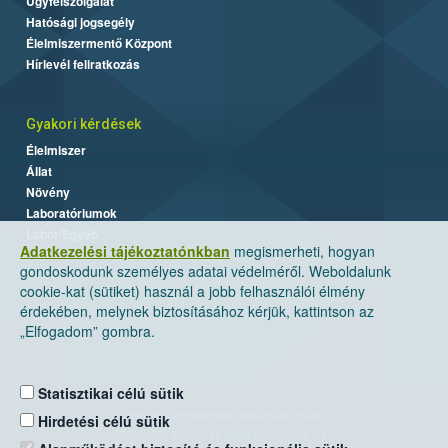
Ügyfélszolgálat
Hatósági jogsegély
Élelmiszermentő Központ
Hírlevél feliratkozás
Gyakori kérdések
Élelmiszer
Állat
Növény
Laboratóriumok
Labor/Egyéb
Adatkezelési tájékoztatónkban
megismerheti, hogyan
gondoskodunk személyes adatai védelméről. Weboldalunk
cookie-kat (sütiket) használ a jobb felhasználói élmény
érdekében, melynek biztosításához kérjük, kattintson az
„Elfogadom” gombra.
Statisztikai célú sütik
Nemzeti Élelmiszerlánc-biztonsági Hivatal
Hirdetési célú sütik
Cím: 1024 Budapest, Keleti Károly utca. 24.