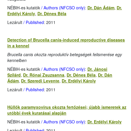
NÉBIH-es kutatók
/ Authors (NFCSO only)
:
Dr. Dán Ádám
,
Dr.
Erdélyi Károly
,
Dr. Dénes Béla
Lezárult
/ Published
: 2011
Detection of Brucella canis-induced reproductive diseases
in a kennel
Brucella canis okozta reproduktív betegségek felismerése egy
kennelben
NÉBIH-es kutatók
/ Authors (NFCSO only)
:
Dr. Jánosi
Szilárd
,
Dr. Rónai Zsuzsanna
,
Dr. Dénes Béla
,
Dr. Dán
Ádám
,
Dr. Szeredi Levente
,
Dr. Erdélyi Károly
Lezárult
/ Published
: 2011
Hüllők paramyxovírus okozta fertőzései; újabb ismeretek az
utóbbi évek kutatásai alapján
NÉBIH-es kutatók
/ Authors (NFCSO only)
:
Dr. Erdélyi Károly
Lezárult
/ Published
: 2011