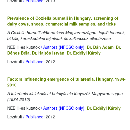
Lezárult
/ Published
: 2013
Prevalence of Coxiella burnetii in Hungary: screening of
dairy cows, sheep, commercial milk samples, and ticks
A Coxiella burnetii előfordulása Magyarországon: tejelő tehenek,
birkák, kereskedelmi tejminták és kullancsok ellenőrzése
NÉBIH-es kutatók
/ Authors (NFCSO only)
:
Dr. Dán Ádám
,
Dr.
Dénes Béla
,
Dr. Hajtós István
,
Dr. Erdélyi Károly
Lezárult
/ Published
: 2012
Factors influencing emergence of tularemia, Hungary, 1984-
2010
A tularémia kialakulását befolyásoló tényezők Magyarországon
(1984-2010)
NÉBIH-es kutatók
/ Authors (NFCSO only)
:
Dr. Erdélyi Károly
Lezárult
/ Published
: 2012