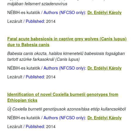
májában felismert sziadenovírus
NÉBIH-es kutatók
/ Authors (NFCSO only)
:
Dr. Erdélyi Károly
Lezárult
/ Published
: 2014
Fatal acute babesiosis in captive grey wolves (Canis lupus)
due to Babesia canis
Babesia canis okozta, halálos kimenetelű babesiosis fogságban
tartott szürke farkasoknál (Canis lupus)
NÉBIH-es kutatók
/ Authors (NFCSO only)
:
Dr. Erdélyi Károly
Lezárult
/ Published
: 2014
Identification of novel Coxiella burnetii genotypes from
Ethiopian ticks
Új Coxiella burnetii genotípusok azonosítása etióp kullancsokból
NÉBIH-es kutatók
/ Authors (NFCSO only)
:
Dr. Erdélyi Károly
Lezárult
/ Published
: 2014