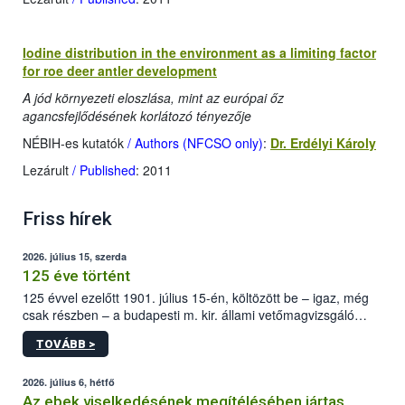
Iodine distribution in the environment as a limiting factor
for roe deer antler development
A jód környezeti eloszlása, mint az európai őz
agancsfejlődésének korlátozó tényezője
NÉBIH-es kutatók
/ Authors (NFCSO only)
:
Dr. Erdélyi Károly
Lezárult
/ Published
: 2011
Friss hírek
2026. július 15, szerda
125 éve történt
125 évvel ezelőtt 1901. július 15-én, költözött be – igaz, még
csak részben – a budapesti m. kir. állami vetőmagvizsgáló
állomás a Kis Rókus utca 15. szám alatti, Czigler Győző által
TOVÁBB >
tervezett új épületébe.
2026. július 6, hétfő
Az ebek viselkedésének megítélésében jártas