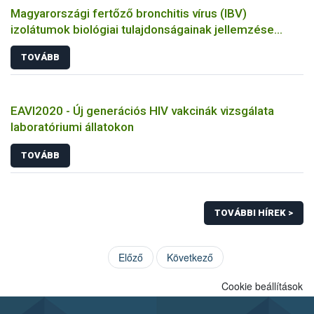
Magyarországi fertőző bronchitis vírus (IBV)
izolátumok biológiai tulajdonságainak jellemzése
állatkísérletes és molekuláris biológiai eszközökkel
TOVÁBB
EAVI2020 - Új generációs HIV vakcinák vizsgálata
laboratóriumi állatokon
TOVÁBB
TOVÁBBI HÍREK >
Előző
Következő
Cookie beállítások