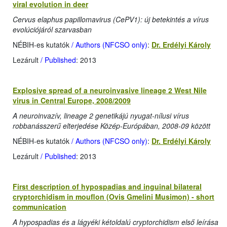
viral evolution in deer
Cervus elaphus papillomavirus (CePV1): új betekintés a vírus
evolúciójáról szarvasban
NÉBIH-es kutatók
/ Authors (NFCSO only)
:
Dr. Erdélyi Károly
Lezárult
/ Published
: 2013
Explosive spread of a neuroinvasive lineage 2 West Nile
virus in Central Europe, 2008/2009
A neuroinvazív, lineage 2 genetikájú nyugat-nílusi vírus
robbanásszerű elterjedése Közép-Európában, 2008-09 között
NÉBIH-es kutatók
/ Authors (NFCSO only)
:
Dr. Erdélyi Károly
Lezárult
/ Published
: 2013
First description of hypospadias and inguinal bilateral
cryptorchidism in mouflon (Ovis Gmelini Musimon) - short
communication
A hypospadias és a lágyéki kétoldalú cryptorchidism első leírása