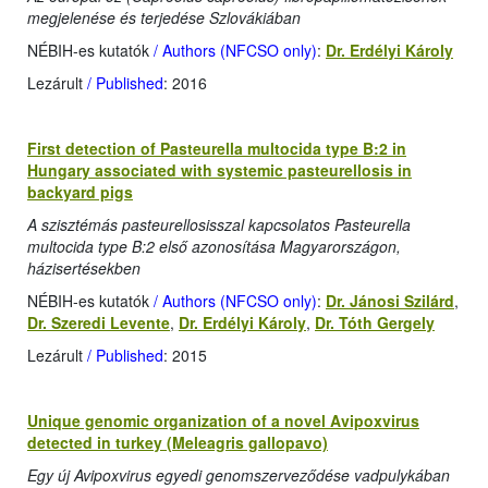
megjelenése és terjedése Szlovákiában
NÉBIH-es kutatók
/ Authors (NFCSO only)
:
Dr. Erdélyi Károly
Lezárult
/ Published
: 2016
First detection of Pasteurella multocida type B:2 in
Hungary associated with systemic pasteurellosis in
backyard pigs
A szisztémás pasteurellosisszal kapcsolatos Pasteurella
multocida type B:2 első azonosítása Magyarországon,
házisertésekben
NÉBIH-es kutatók
/ Authors (NFCSO only)
:
Dr. Jánosi Szilárd
,
Dr. Szeredi Levente
,
Dr. Erdélyi Károly
,
Dr. Tóth Gergely
Lezárult
/ Published
: 2015
Unique genomic organization of a novel Avipoxvirus
detected in turkey (Meleagris gallopavo)
Egy új Avipoxvirus egyedi genomszerveződése vadpulykában