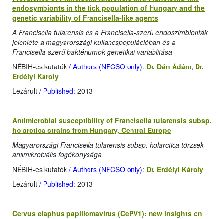
endosymbionts in the tick population of Hungary and the
genetic variability of Francisella-like agents
A Francisella tularensis és a Francisella-szerű endoszimbionták
jelenléte a magyarországi kullancspopulációban és a
Francisella-szerű baktériumok genetikai variablitása
NÉBIH-es kutatók
/ Authors (NFCSO only)
:
Dr. Dán Ádám
,
Dr.
Erdélyi Károly
Lezárult
/ Published
: 2013
Antimicrobial susceptibility of Francisella tularensis subsp.
holarctica strains from Hungary, Central Europe
Magyarországi Francisella tularensis subsp. holarctica törzsek
antimikrobiális fogékonysága
NÉBIH-es kutatók
/ Authors (NFCSO only)
:
Dr. Erdélyi Károly
Lezárult
/ Published
: 2013
Cervus elaphus papillomavirus (CePV1): new insights on