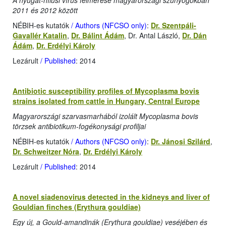
A nyugat-nílusi vírus felmérése magyarországi szúnyogokban
2011 és 2012 között
NÉBIH-es kutatók
/ Authors (NFCSO only)
:
Dr. Szentpáli-
Gavallér Katalin
,
Dr. Bálint Ádám
, Dr. Antal László,
Dr. Dán
Ádám
,
Dr. Erdélyi Károly
Lezárult
/ Published
: 2014
Antibiotic susceptibility profiles of Mycoplasma bovis
strains isolated from cattle in Hungary, Central Europe
Magyarországi szarvasmarhából izolált Mycoplasma bovis
törzsek antibiotikum-fogékonysági profiljai
NÉBIH-es kutatók
/ Authors (NFCSO only)
:
Dr. Jánosi Szilárd
,
Dr. Schweitzer Nóra
,
Dr. Erdélyi Károly
Lezárult
/ Published
: 2014
A novel siadenovirus detected in the kidneys and liver of
Gouldian finches (Erythura gouldiae)
Egy új, a Gould-amandinák (Erythura gouldiae) veséjében és