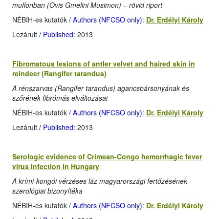
muflonban (Ovis Gmelini Musimon) – rövid riport
NÉBIH-es kutatók
/ Authors (NFCSO only)
:
Dr. Erdélyi Károly
Lezárult
/ Published
: 2013
Fibromatous lesions of antler velvet and haired skin in
reindeer (Rangifer tarandus)
A rénszarvas (Rangifer tarandus) agancsbársonyának és
szőrének fibrómás elváltozásai
NÉBIH-es kutatók
/ Authors (NFCSO only)
:
Dr. Erdélyi Károly
Lezárult
/ Published
: 2013
Serologic evidence of Crimean-Congo hemorrhagic fever
virus infection in Hungary
A krími-kongói vérzéses láz magyarországi fertőzésének
szerológiai bizonyítéka
NÉBIH-es kutatók
/ Authors (NFCSO only)
:
Dr. Erdélyi Károly