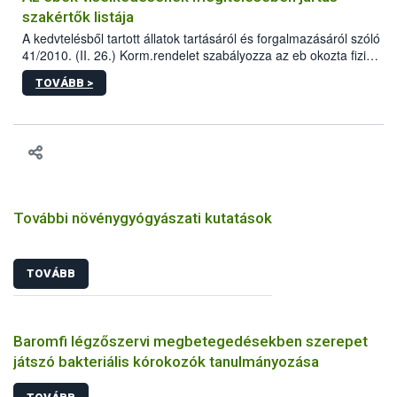
szakértők listája
A kedvtelésből tartott állatok tartásáról és forgalmazásáról szóló
41/2010. (II. 26.) Korm.rendelet szabályozza az eb okozta fizikai
sérülés, illetve ennek veszélye keletkezésekor felmerülő
TOVÁBB >
hatósági feladatokat, valamint a veszélyes eb tartását és annak
engedélyezését. Ezen eljárások során szükség esetén be kell
vonni az ebek viselkedésének megítélésében jártas szakértőt.
További növénygyógyászati kutatások
TOVÁBB
Baromfi légzőszervi megbetegedésekben szerepet
játszó bakteriális kórokozók tanulmányozása