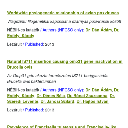
Worldwide phylogenetic relationship of avian poxviruses
Világszintű filogenetikai kapcsolat a szárnyas poxvírusok között
NÉBIH-es kutatók
/ Authors (NFCSO only)
:
Dr. Dán Ádám
,
Dr.
Erdélyi Károly
Lezárult
/ Published
: 2013
Natural IS711 insertion causing omp31 gene inactivation in
Brucella ovis
Az Omp31 gén okozta természetes IS711-beágyazódás
Brucella ovis baktériumban
NÉBIH-es kutatók
/ Authors (NFCSO only)
:
Dr. Dán Ádám
,
Dr.
Erdélyi Károly
,
Dr. Dénes Béla
,
Dr. Rónai Zsuzsanna
,
Dr.
Szeredi Levente
,
Dr. Jánosi Szilárd
,
Dr. Hajtós István
Lezárult
/ Published
: 2013
Prevalence of Francisella tularensis and Francisella-like