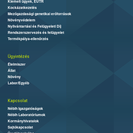
Kiemelt ügyek, EUTR
Kockázatkezelés
Mezőgazdasági genetikai erőforrások
Növényvédelem
Nyilvántartási és Felügyeleti Díj
Rendszerszervezés és felügyelet
Termékpálya-ellenőrzés
Ügyintézés
Élelmiszer
Állat
Növény
Labor/Egyéb
Kapcsolat
Nébih Igazgatóságok
Nébih Laboratóriumok
Kormányhivatalok
Sajtókapcsolat