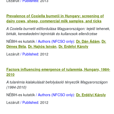
Lezárult
/ Published
: 2013
Prevalence of Coxiella burnetii in Hungary: screening of
dairy cows, sheep, commercial milk samples, and ticks
A Coxiella burnetii előfordulása Magyarországon: tejelő tehenek,
birkák, kereskedelmi tejminták és kullancsok ellenőrzése
NÉBIH-es kutatók
/ Authors (NFCSO only)
:
Dr. Dán Ádám
,
Dr.
Dénes Béla
,
Dr. Hajtós István
,
Dr. Erdélyi Károly
Lezárult
/ Published
: 2012
Factors influencing emergence of tularemia, Hungary, 1984-
2010
A tularémia kialakulását befolyásoló tényezők Magyarországon
(1984-2010)
NÉBIH-es kutatók
/ Authors (NFCSO only)
:
Dr. Erdélyi Károly
Lezárult
/ Published
: 2012