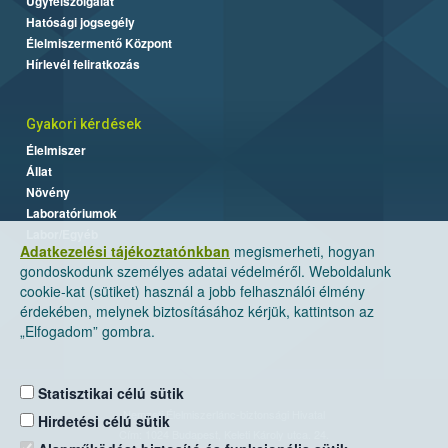
Ügyfélszolgálat
Hatósági jogsegély
Élelmiszermentő Központ
Hírlevél feliratkozás
Gyakori kérdések
Élelmiszer
Állat
Növény
Laboratóriumok
Labor/Egyéb
Adatkezelési tájékoztatónkban
megismerheti, hogyan
gondoskodunk személyes adatai védelméről. Weboldalunk
cookie-kat (sütiket) használ a jobb felhasználói élmény
érdekében, melynek biztosításához kérjük, kattintson az
„Elfogadom” gombra.
Statisztikai célú sütik
Nemzeti Élelmiszerlánc-biztonsági Hivatal
Hirdetési célú sütik
Cím: 1024 Budapest, Keleti Károly utca. 24.