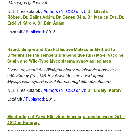
(Meleagris gallopavo)
NÉBIH-es kutatók
/ Authors (NFCSO only)
:
Dr. Glávits
Róbert
,
Dr. Bálint Ádám
,
Dr. Dénes Béla
,
Dr. Ivanics Éva
,
Dr.
Erdélyi Károly
,
Dr. Dán Ádám
Lezárult
/ Published
: 2015
Rapid, Simple and Cost-Effective Molecular Method to
Differentiate the Temperature Sensitive (ts+) MS-H Vaccine
Strain and Wild-Type Mycoplasma synoviae Isolates
Gyors, egyszerű és költséghatékony molekuláris módszer a
hőérzékeny (ts+) MS-H vakcinatörzs és a vad-típusú
Mycoplasma synoviae izolátumok megkülönböztetésére
NÉBIH-es kutatók
/ Authors (NFCSO only)
:
Dr. Erdélyi Károly
Lezárult
/ Published
: 2015
Monitoring of West Nile virus in mosquitoes between 2011-
2012 in Hungary