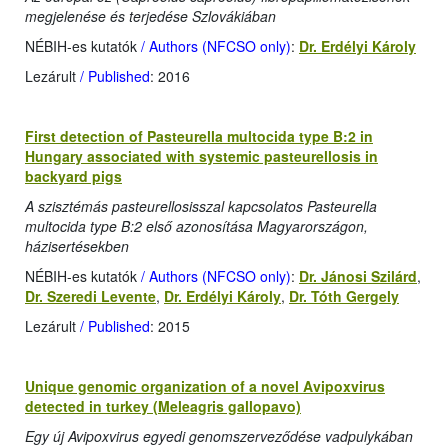
megjelenése és terjedése Szlovákiában
NÉBIH-es kutatók
/ Authors (NFCSO only)
:
Dr. Erdélyi Károly
Lezárult
/ Published
: 2016
First detection of Pasteurella multocida type B:2 in
Hungary associated with systemic pasteurellosis in
backyard pigs
A szisztémás pasteurellosisszal kapcsolatos Pasteurella
multocida type B:2 első azonosítása Magyarországon,
házisertésekben
NÉBIH-es kutatók
/ Authors (NFCSO only)
:
Dr. Jánosi Szilárd
,
Dr. Szeredi Levente
,
Dr. Erdélyi Károly
,
Dr. Tóth Gergely
Lezárult
/ Published
: 2015
Unique genomic organization of a novel Avipoxvirus
detected in turkey (Meleagris gallopavo)
Egy új Avipoxvirus egyedi genomszerveződése vadpulykában