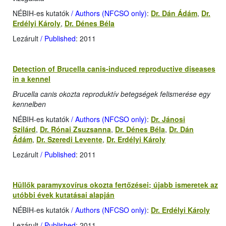
NÉBIH-es kutatók
/ Authors (NFCSO only)
:
Dr. Dán Ádám
,
Dr.
Erdélyi Károly
,
Dr. Dénes Béla
Lezárult
/ Published
: 2011
Detection of Brucella canis-induced reproductive diseases
in a kennel
Brucella canis okozta reproduktív betegségek felismerése egy
kennelben
NÉBIH-es kutatók
/ Authors (NFCSO only)
:
Dr. Jánosi
Szilárd
,
Dr. Rónai Zsuzsanna
,
Dr. Dénes Béla
,
Dr. Dán
Ádám
,
Dr. Szeredi Levente
,
Dr. Erdélyi Károly
Lezárult
/ Published
: 2011
Hüllők paramyxovírus okozta fertőzései; újabb ismeretek az
utóbbi évek kutatásai alapján
NÉBIH-es kutatók
/ Authors (NFCSO only)
:
Dr. Erdélyi Károly
Lezárult
/ Published
: 2011