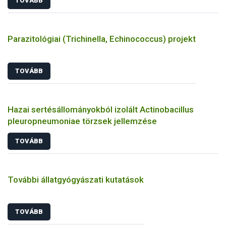
TOVÁBB
Parazitológiai (Trichinella, Echinococcus) projekt
TOVÁBB
Hazai sertésállományokból izolált Actinobacillus
pleuropneumoniae törzsek jellemzése
TOVÁBB
További állatgyógyászati kutatások
TOVÁBB