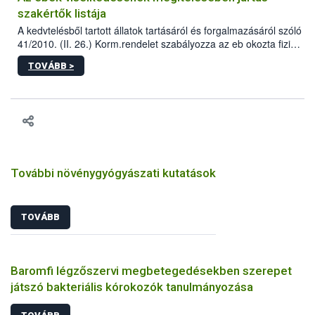
szakértők listája
A kedvtelésből tartott állatok tartásáról és forgalmazásáról szóló
41/2010. (II. 26.) Korm.rendelet szabályozza az eb okozta fizikai
sérülés, illetve ennek veszélye keletkezésekor felmerülő
TOVÁBB >
hatósági feladatokat, valamint a veszélyes eb tartását és annak
engedélyezését. Ezen eljárások során szükség esetén be kell
vonni az ebek viselkedésének megítélésében jártas szakértőt.
További növénygyógyászati kutatások
TOVÁBB
Baromfi légzőszervi megbetegedésekben szerepet
játszó bakteriális kórokozók tanulmányozása