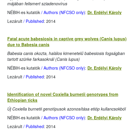
májában felismert sziadenovírus
NÉBIH-es kutatók
/ Authors (NFCSO only)
:
Dr. Erdélyi Károly
Lezárult
/ Published
: 2014
Fatal acute babesiosis in captive grey wolves (Canis lupus)
due to Babesia canis
Babesia canis okozta, halálos kimenetelű babesiosis fogságban
tartott szürke farkasoknál (Canis lupus)
NÉBIH-es kutatók
/ Authors (NFCSO only)
:
Dr. Erdélyi Károly
Lezárult
/ Published
: 2014
Identification of novel Coxiella burnetii genotypes from
Ethiopian ticks
Új Coxiella burnetii genotípusok azonosítása etióp kullancsokból
NÉBIH-es kutatók
/ Authors (NFCSO only)
:
Dr. Erdélyi Károly
Lezárult
/ Published
: 2014