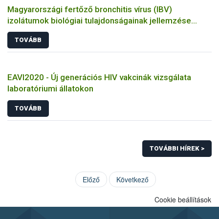
Magyarországi fertőző bronchitis vírus (IBV)
izolátumok biológiai tulajdonságainak jellemzése
állatkísérletes és molekuláris biológiai eszközökkel
TOVÁBB
EAVI2020 - Új generációs HIV vakcinák vizsgálata
laboratóriumi állatokon
TOVÁBB
TOVÁBBI HÍREK >
Előző
Következő
Cookie beállítások