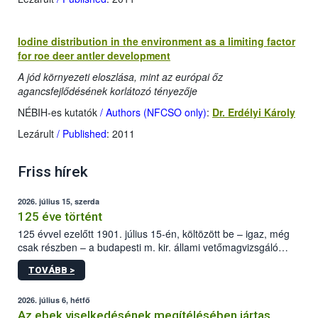
Iodine distribution in the environment as a limiting factor
for roe deer antler development
A jód környezeti eloszlása, mint az európai őz
agancsfejlődésének korlátozó tényezője
NÉBIH-es kutatók
/ Authors (NFCSO only)
:
Dr. Erdélyi Károly
Lezárult
/ Published
: 2011
Friss hírek
2026. július 15, szerda
125 éve történt
125 évvel ezelőtt 1901. július 15-én, költözött be – igaz, még
csak részben – a budapesti m. kir. állami vetőmagvizsgáló
állomás a Kis Rókus utca 15. szám alatti, Czigler Győző által
TOVÁBB >
tervezett új épületébe.
2026. július 6, hétfő
Az ebek viselkedésének megítélésében jártas