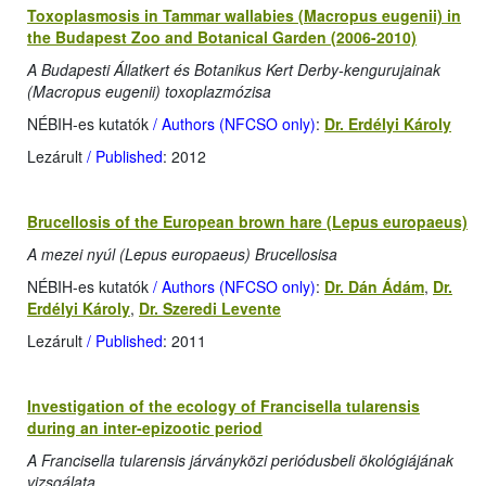
Toxoplasmosis in Tammar wallabies (Macropus eugenii) in
the Budapest Zoo and Botanical Garden (2006-2010)
A Budapesti Állatkert és Botanikus Kert Derby-kengurujainak
(Macropus eugenii) toxoplazmózisa
NÉBIH-es kutatók
/ Authors (NFCSO only)
:
Dr. Erdélyi Károly
Lezárult
/ Published
: 2012
Brucellosis of the European brown hare (Lepus europaeus)
A mezei nyúl (Lepus europaeus) Brucellosisa
NÉBIH-es kutatók
/ Authors (NFCSO only)
:
Dr. Dán Ádám
,
Dr.
Erdélyi Károly
,
Dr. Szeredi Levente
Lezárult
/ Published
: 2011
Investigation of the ecology of Francisella tularensis
during an inter-epizootic period
A Francisella tularensis járványközi periódusbeli ökológiájának
vizsgálata