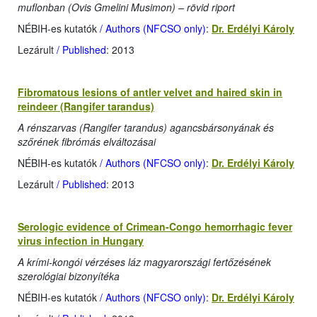
muflonban (Ovis Gmelini Musimon) – rövid riport
NÉBIH-es kutatók
/ Authors (NFCSO only)
:
Dr. Erdélyi Károly
Lezárult
/ Published
: 2013
Fibromatous lesions of antler velvet and haired skin in
reindeer (Rangifer tarandus)
A rénszarvas (Rangifer tarandus) agancsbársonyának és
szőrének fibrómás elváltozásai
NÉBIH-es kutatók
/ Authors (NFCSO only)
:
Dr. Erdélyi Károly
Lezárult
/ Published
: 2013
Serologic evidence of Crimean-Congo hemorrhagic fever
virus infection in Hungary
A krími-kongói vérzéses láz magyarországi fertőzésének
szerológiai bizonyítéka
NÉBIH-es kutatók
/ Authors (NFCSO only)
:
Dr. Erdélyi Károly