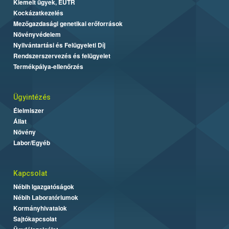
Kiemelt ügyek, EUTR
Kockázatkezelés
Mezőgazdasági genetikai erőforrások
Növényvédelem
Nyilvántartási és Felügyeleti Díj
Rendszerszervezés és felügyelet
Termékpálya-ellenőrzés
Ügyintézés
Élelmiszer
Állat
Növény
Labor/Egyéb
Kapcsolat
Nébih Igazgatóságok
Nébih Laboratóriumok
Kormányhivatalok
Sajtókapcsolat