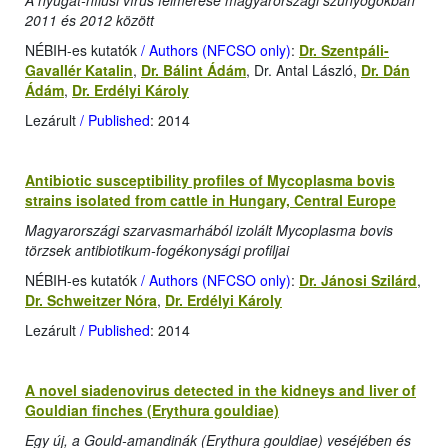
A nyugat-nílusi vírus felmérése magyarországi szúnyogokban
2011 és 2012 között
NÉBIH-es kutatók
/ Authors (NFCSO only)
:
Dr. Szentpáli-
Gavallér Katalin
,
Dr. Bálint Ádám
, Dr. Antal László,
Dr. Dán
Ádám
,
Dr. Erdélyi Károly
Lezárult
/ Published
: 2014
Antibiotic susceptibility profiles of Mycoplasma bovis
strains isolated from cattle in Hungary, Central Europe
Magyarországi szarvasmarhából izolált Mycoplasma bovis
törzsek antibiotikum-fogékonysági profiljai
NÉBIH-es kutatók
/ Authors (NFCSO only)
:
Dr. Jánosi Szilárd
,
Dr. Schweitzer Nóra
,
Dr. Erdélyi Károly
Lezárult
/ Published
: 2014
A novel siadenovirus detected in the kidneys and liver of
Gouldian finches (Erythura gouldiae)
Egy új, a Gould-amandinák (Erythura gouldiae) veséjében és