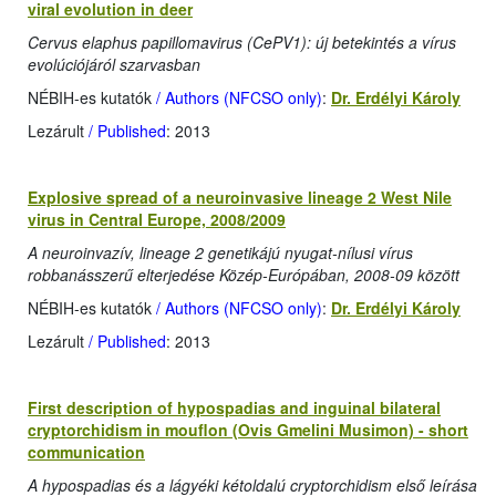
viral evolution in deer
Cervus elaphus papillomavirus (CePV1): új betekintés a vírus
evolúciójáról szarvasban
NÉBIH-es kutatók
/ Authors (NFCSO only)
:
Dr. Erdélyi Károly
Lezárult
/ Published
: 2013
Explosive spread of a neuroinvasive lineage 2 West Nile
virus in Central Europe, 2008/2009
A neuroinvazív, lineage 2 genetikájú nyugat-nílusi vírus
robbanásszerű elterjedése Közép-Európában, 2008-09 között
NÉBIH-es kutatók
/ Authors (NFCSO only)
:
Dr. Erdélyi Károly
Lezárult
/ Published
: 2013
First description of hypospadias and inguinal bilateral
cryptorchidism in mouflon (Ovis Gmelini Musimon) - short
communication
A hypospadias és a lágyéki kétoldalú cryptorchidism első leírása