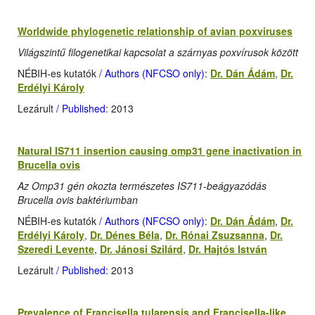
Worldwide phylogenetic relationship of avian poxviruses
Világszintű filogenetikai kapcsolat a szárnyas poxvírusok között
NÉBIH-es kutatók
/ Authors (NFCSO only)
:
Dr. Dán Ádám
,
Dr.
Erdélyi Károly
Lezárult
/ Published
: 2013
Natural IS711 insertion causing omp31 gene inactivation in
Brucella ovis
Az Omp31 gén okozta természetes IS711-beágyazódás
Brucella ovis baktériumban
NÉBIH-es kutatók
/ Authors (NFCSO only)
:
Dr. Dán Ádám
,
Dr.
Erdélyi Károly
,
Dr. Dénes Béla
,
Dr. Rónai Zsuzsanna
,
Dr.
Szeredi Levente
,
Dr. Jánosi Szilárd
,
Dr. Hajtós István
Lezárult
/ Published
: 2013
Prevalence of Francisella tularensis and Francisella-like