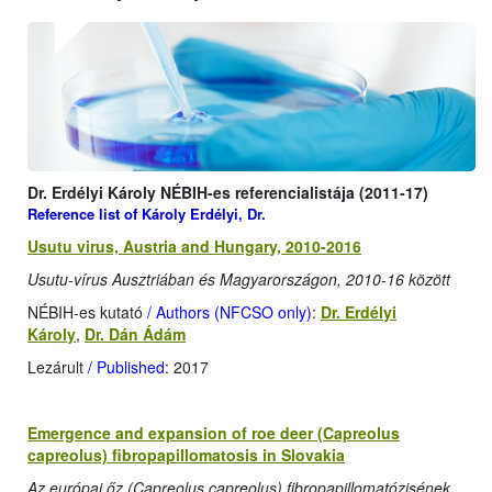
Dr. Erdélyi Károly NÉBIH-es referencialistája (2011-17)
Reference list of Károly Erdélyi, Dr.
Usutu virus, Austria and Hungary, 2010-2016
Usutu-vírus Ausztriában és Magyarországon, 2010-16 között
NÉBIH-es kutató
/ Authors (NFCSO only)
:
Dr. Erdélyi
Károly
,
Dr. Dán Ádám
Lezárult
/ Published
: 2017
Emergence and expansion of roe deer (Capreolus
capreolus) fibropapillomatosis in Slovakia
Az európai őz (Capreolus capreolus) fibropapillomatózisének