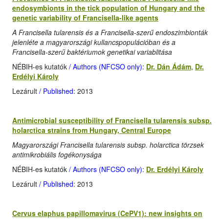
endosymbionts in the tick population of Hungary and the
genetic variability of Francisella-like agents
A Francisella tularensis és a Francisella-szerű endoszimbionták
jelenléte a magyarországi kullancspopulációban és a
Francisella-szerű baktériumok genetikai variablitása
NÉBIH-es kutatók
/ Authors (NFCSO only)
:
Dr. Dán Ádám
,
Dr.
Erdélyi Károly
Lezárult
/ Published
: 2013
Antimicrobial susceptibility of Francisella tularensis subsp.
holarctica strains from Hungary, Central Europe
Magyarországi Francisella tularensis subsp. holarctica törzsek
antimikrobiális fogékonysága
NÉBIH-es kutatók
/ Authors (NFCSO only)
:
Dr. Erdélyi Károly
Lezárult
/ Published
: 2013
Cervus elaphus papillomavirus (CePV1): new insights on