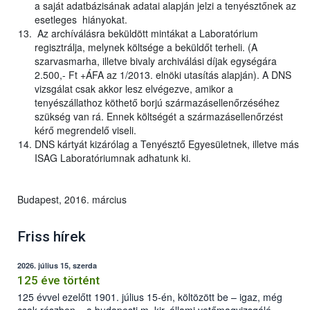
a saját adatbázisának adatai alapján jelzi a tenyésztőnek az
esetleges hiányokat.
Az archíválásra beküldött mintákat a Laboratórium
regisztrálja, melynek költsége a beküldőt terheli. (A
szarvasmarha, illetve bivaly archiválási díjak egységára
2.500,- Ft +ÁFA az 1/2013. elnöki utasítás alapján). A DNS
vizsgálat csak akkor lesz elvégezve, amikor a
tenyészállathoz köthető borjú származásellenőrzéséhez
szükség van rá. Ennek költségét a származásellenőrzést
kérő megrendelő viseli.
DNS kártyát kizárólag a Tenyésztő Egyesületnek, illetve más
ISAG Laboratóriumnak adhatunk ki.
Budapest, 2016. március
Friss hírek
2026. július 15, szerda
125 éve történt
125 évvel ezelőtt 1901. július 15-én, költözött be – igaz, még