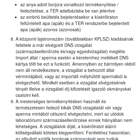
az anya adott borjúra vonatkozó termékenyítése /
fedeztetése, a TER adatbázisba be van jelentve
az embrió beültetés bejelentésekor a kísérőiraton
feltűntetett apa (apák) és a TER rendszerbe bejelentett
apa (apák) azonos (azonosak)
A központi lajstromszám (továbbiakban KPLSZ) kiadásának
feltétele a már elvégzett DNS vizsgálat
(származásellenőrzés és/vagy egyedvizsgálat) megléte.
Import állat / sperma esetén a kérelemhez mellékelt DNS
kártya tölti be ezt a funkciót. Amennyiben ez bármilyen okból
nem áll rendelkezésre, a vizsgálat a behozott állat
vérmintájából, vagy az importált mélyhűtött spermából is
elvégezhető. Mindkét esetben a vizsgálat elvégzésének
tényét illetve a vizsgálati díj kifizetését igazoló okmányokat
csatolni kell.
A mesterséges termékenyítésben használt és
természetesen fedező bikák DNS vizsgálatát vér vagy
sperma mintából célszerű elvégeztetni, mert az utódok
laboratóriumi származásellenőrzése ennek hiányában nem
lehetséges. A vizsgálatok díját, a kísérőiratot aláíró
költségvállaló köteles kiegyenlíteni. Fentiekhez hasonlóan,
az elhullott szülők borjának származását sem tudjuk