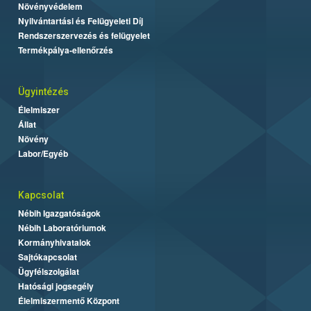
Növényvédelem
Nyilvántartási és Felügyeleti Díj
Rendszerszervezés és felügyelet
Termékpálya-ellenőrzés
Ügyintézés
Élelmiszer
Állat
Növény
Labor/Egyéb
Kapcsolat
Nébih Igazgatóságok
Nébih Laboratóriumok
Kormányhivatalok
Sajtókapcsolat
Ügyfélszolgálat
Hatósági jogsegély
Élelmiszermentő Központ