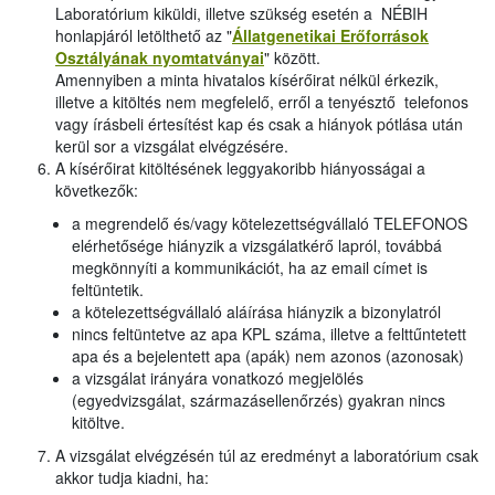
Laboratórium kiküldi, illetve szükség esetén a NÉBIH
honlapjáról letölthető az "
Állatgenetikai Erőforrások
Osztályának nyomtatványai
" között.
Amennyiben a minta hivatalos kísérőirat nélkül érkezik,
illetve a kitöltés nem megfelelő, erről a tenyésztő telefonos
vagy írásbeli értesítést kap és csak a hiányok pótlása után
kerül sor a vizsgálat elvégzésére.
A kísérőirat kitöltésének leggyakoribb hiányosságai a
következők:
a megrendelő és/vagy kötelezettségvállaló TELEFONOS
elérhetősége hiányzik a vizsgálatkérő lapról, továbbá
megkönnyíti a kommunikációt, ha az email címet is
feltüntetik.
a kötelezettségvállaló aláírása hiányzik a bizonylatról
nincs feltüntetve az apa KPL száma, illetve a felttűntetett
apa és a bejelentett apa (apák) nem azonos (azonosak)
a vizsgálat irányára vonatkozó megjelölés
(egyedvizsgálat, származásellenőrzés) gyakran nincs
kitöltve.
A vizsgálat elvégzésén túl az eredményt a laboratórium csak
akkor tudja kiadni, ha: