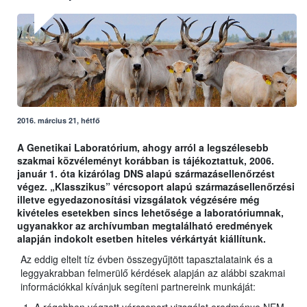
2016. március 21, hétfő
A Genetikai Laboratórium, ahogy arról a legszélesebb
szakmai közvéleményt korábban is tájékoztattuk, 2006.
január 1. óta kizárólag DNS alapú származásellenőrzést
végez. „Klasszikus” vércsoport alapú származásellenőrzési
illetve egyedazonosítási vizsgálatok végzésére még
kivételes esetekben sincs lehetősége a laboratóriumnak,
ugyanakkor az archívumban megtalálható eredmények
alapján indokolt esetben hiteles vérkártyát kiállítunk.
Az eddig eltelt tíz évben összegyűjtött tapasztalataink és a
leggyakrabban felmerülő kérdések alapján az alábbi szakmai
információkkal kívánjuk segíteni partnereink munkáját: