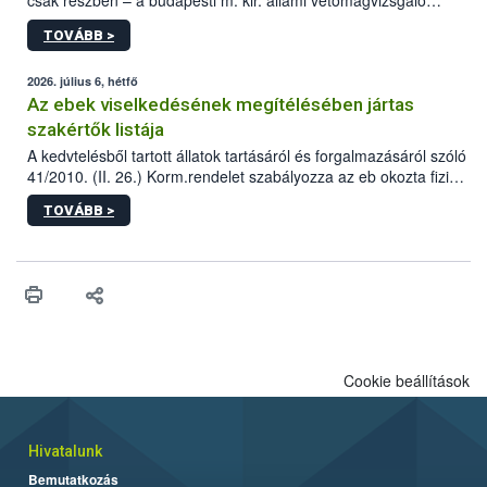
csak részben – a budapesti m. kir. állami vetőmagvizsgáló
állomás a Kis Rókus utca 15. szám alatti, Czigler Győző által
TOVÁBB >
tervezett új épületébe.
2026. július 6, hétfő
Az ebek viselkedésének megítélésében jártas
szakértők listája
A kedvtelésből tartott állatok tartásáról és forgalmazásáról szóló
41/2010. (II. 26.) Korm.rendelet szabályozza az eb okozta fizikai
sérülés, illetve ennek veszélye keletkezésekor felmerülő
TOVÁBB >
hatósági feladatokat, valamint a veszélyes eb tartását és annak
engedélyezését. Ezen eljárások során szükség esetén be kell
vonni az ebek viselkedésének megítélésében jártas szakértőt.
Cookie beállítások
Hivatalunk
Bemutatkozás