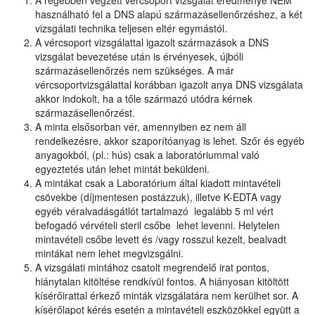
A régebben végzett vércsoport vizsgálat eredménye NEM
használható fel a DNS alapú származásellenőrzéshez, a két
vizsgálati technika teljesen eltér egymástól.
A vércsoport vizsgálattal igazolt származások a DNS
vizsgálat bevezetése után is érvényesek, újbóli
származásellenőrzés nem szükséges. A már
vércsoportvizsgálattal korábban igazolt anya DNS vizsgálata
akkor indokolt, ha a tőle származó utódra kérnek
származásellenőrzést.
A minta elsősorban vér, amennyiben ez nem áll
rendelkezésre, akkor szaporítóanyag is lehet. Szőr és egyéb
anyagokból, (pl.: hús) csak a laboratóriummal való
egyeztetés után lehet mintát beküldeni.
A mintákat csak a Laboratórium által kiadott mintavételi
csövekbe (díjmentesen postázzuk), illetve K-EDTA vagy
egyéb véralvadásgátlót tartalmazó legalább 5 ml vért
befogadó vérvételi steril csőbe lehet levenni. Helytelen
mintavételi csőbe levett és /vagy rosszul kezelt, bealvadt
mintákat nem lehet megvizsgálni.
A vizsgálati mintához csatolt megrendelő irat pontos,
hiánytalan kitöltése rendkívül fontos. A hiányosan kitöltött
kísérőirattal érkező minták vizsgálatára nem kerülhet sor. A
kísérőlapot kérés esetén a mintavételi eszközökkel együtt a