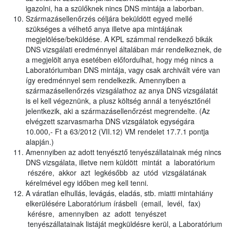
igazolni, ha a szülőknek nincs DNS mintája a laborban.
Származásellenőrzés céljára beküldött egyed mellé
szükséges a vélhető anya illetve apa mintájának
megjelölése/beküldése. A KPL számmal rendelkező bikák
DNS vizsgálati eredménnyel általában már rendelkeznek, de
a megjelölt anya esetében előfordulhat, hogy még nincs a
Laboratóriumban DNS mintája, vagy csak archivált vére van
így eredménnyel sem rendelkezik. Amennyiben a
származásellenőrzés vizsgálathoz az anya DNS vizsgálatát
is el kell végeznünk, a plusz költség annál a tenyésztőnél
jelentkezik, aki a származásellenőrzést megrendelte. (Az
elvégzett szarvasmarha DNS vizsgálatok egységára
10.000,- Ft a 63/2012 (VII.12) VM rendelet 17.7.1 pontja
alapján.)
Amennyiben az adott tenyésztő tenyészállatainak még nincs
DNS vizsgálata, illetve nem küldött mintát a laboratórium
részére, akkor azt legkésőbb az utód vizsgálatának
kérelmével egy időben meg kell tenni.
A váratlan elhullás, levágás, eladás, stb. miatti mintahiány
elkerülésére Laboratórium írásbeli (email, levél, fax)
kérésre, amennyiben az adott tenyészet
tenyészállatainak listáját megküldésre kerül, a Laboratórium