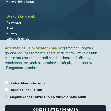
Hírlevél feliratkozás
Gyakori kérdések
Élelmiszer
Állat
Növény
Laboratóriumok
Labor/Egyéb
Adatkezelési tájékoztatónkban
megismerheti, hogyan
gondoskodunk személyes adatai védelméről. Weboldalunk
cookie-kat (sütiket) használ a jobb felhasználói élmény
érdekében, melynek biztosításához kérjük, kattintson az
„Elfogadom” gombra.
Statisztikai célú sütik
Nemzeti Élelmiszerlánc-biztonsági Hivatal
Hirdetési célú sütik
Cím: 1024 Budapest, Keleti Károly utca. 24.
Alapműködést biztosító és funkcionális sütik
Levelezési cím: 1525 Budapest. Pf. 30.
ÖSSZES SÜTI ELFOGADÁSA