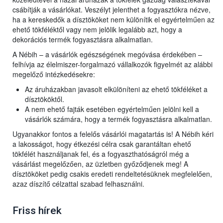
csábítják a vásárlókat. Veszélyt jelenthet a fogyasztókra nézve,
ha a kereskedők a dísztököket nem különítik el egyértelműen az
ehető tökféléktől vagy nem jelölik legalább azt, hogy a
dekorációs termék fogyasztásra alkalmatlan.
A Nébih – a vásárlók egészségének megóvása érdekében –
felhívja az élelmiszer-forgalmazó vállalkozók figyelmét az alábbi
megelőző intézkedésekre:
Az áruházakban javasolt elkülöníteni az ehető tökféléket a
dísztököktől.
A nem ehető fajták esetében egyértelműen jelölni kell a
vásárlók számára, hogy a termék fogyasztásra alkalmatlan.
Ugyanakkor fontos a felelős vásárlói magatartás is! A Nébih kéri
a lakosságot, hogy étkezési célra csak garantáltan ehető
tökfélét használjanak fel, és a fogyaszthatóságról még a
vásárlást megelőzően, az üzletben győződjenek meg! A
dísztököket pedig csakis eredeti rendeltetésüknek megfelelően,
azaz díszítő célzattal szabad felhasználni.
Friss hírek