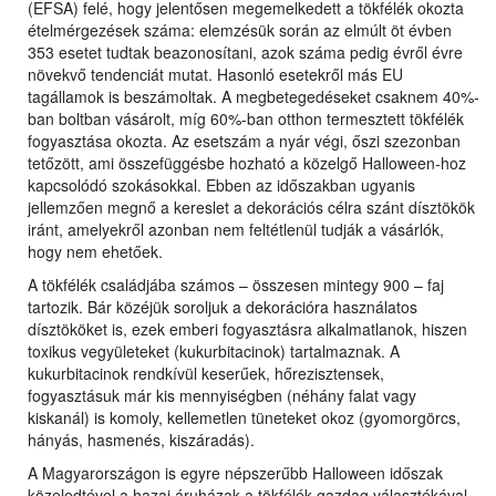
(EFSA) felé, hogy jelentősen megemelkedett a tökfélék okozta
ételmérgezések száma: elemzésük során az elmúlt öt évben
353 esetet tudtak beazonosítani, azok száma pedig évről évre
növekvő tendenciát mutat. Hasonló esetekről más EU
tagállamok is beszámoltak. A megbetegedéseket csaknem 40%-
ban boltban vásárolt, míg 60%-ban otthon termesztett tökfélék
fogyasztása okozta. Az esetszám a nyár végi, őszi szezonban
tetőzött, ami összefüggésbe hozható a közelgő Halloween-hoz
kapcsolódó szokásokkal. Ebben az időszakban ugyanis
jellemzően megnő a kereslet a dekorációs célra szánt dísztökök
iránt, amelyekről azonban nem feltétlenül tudják a vásárlók,
hogy nem ehetőek.
A tökfélék családjába számos – összesen mintegy 900 – faj
tartozik. Bár közéjük soroljuk a dekorációra használatos
dísztököket is, ezek emberi fogyasztásra alkalmatlanok, hiszen
toxikus vegyületeket (kukurbitacinok) tartalmaznak. A
kukurbitacinok rendkívül keserűek, hőrezisztensek,
fogyasztásuk már kis mennyiségben (néhány falat vagy
kiskanál) is komoly, kellemetlen tüneteket okoz (gyomorgörcs,
hányás, hasmenés, kiszáradás).
A Magyarországon is egyre népszerűbb Halloween időszak
közeledtével a hazai áruházak a tökfélék gazdag választékával