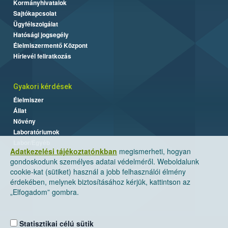
Kormányhivatalok
Sajtókapcsolat
Ügyfélszolgálat
Hatósági jogsegély
Élelmiszermentő Központ
Hírlevél feliratkozás
Gyakori kérdések
Élelmiszer
Állat
Növény
Laboratóriumok
Labor/Egyéb
Adatkezelési tájékoztatónkban
megismerheti, hogyan
gondoskodunk személyes adatai védelméről. Weboldalunk
cookie-kat (sütiket) használ a jobb felhasználói élmény
érdekében, melynek biztosításához kérjük, kattintson az
„Elfogadom” gombra.
Statisztikai célú sütik