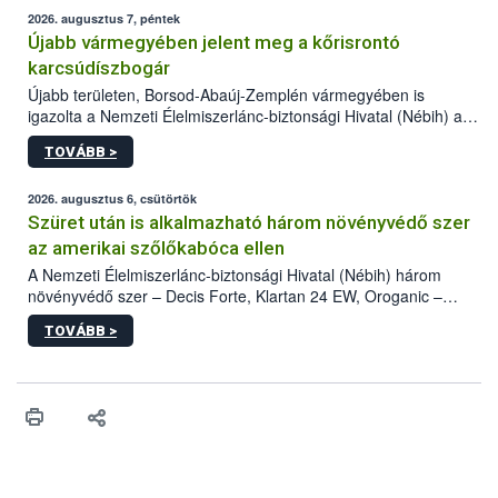
2026. augusztus 7, péntek
Újabb vármegyében jelent meg a kőrisrontó
karcsúdíszbogár
Újabb területen, Borsod-Abaúj-Zemplén vármegyében is
igazolta a Nemzeti Élelmiszerlánc-biztonsági Hivatal (Nébih) a
kőrisrontó karcsúdíszbogár (Agrilus planipennis) jelenlétét. A
TOVÁBB >
kártevőt nem csak színcsapdában találták meg, de már fertőzött
fában is azonosították. A növényvédelmi szakemberek folytatják
az intenzív felderítést, emellett az intézkedéseket a szlovák
2026. augusztus 6, csütörtök
hatósággal is összehangolják a terjedés megállítása érdekében.
Szüret után is alkalmazható három növényvédő szer
az amerikai szőlőkabóca ellen
A Nemzeti Élelmiszerlánc-biztonsági Hivatal (Nébih) három
növényvédő szer – Decis Forte, Klartan 24 EW, Oroganic –
engedélyokiratát módosította, így azok a szüretet követően,
TOVÁBB >
egészen a vesszőérettség (BBCH 91) stádiumáig
felhasználhatóak a szőlőben. A kiterjesztések célja, hogy a korai
érésű szőlőkben is legyen lehetőség a károsító elleni további
védekezésre. Az Oroganic készítmény kis kiszerelésben kiskerti
felhasználók számára is elérhető és ökológiai termesztésben is
engedélyezett.