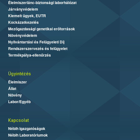
Élelmiszerlánc-biztonsági laborhálózat
Járványvédelem
Kiemelt ügyek, EUTR
Kockázatkezelés
Mezőgazdasági genetikai erőforrások
Növényvédelem
Nyilvántartási és Felügyeleti Díj
Rendszerszervezés és felügyelet
Termékpálya-ellenőrzés
Ügyintézés
Élelmiszer
Állat
Növény
Labor/Egyéb
Kapcsolat
Nébih Igazgatóságok
Nébih Laboratóriumok