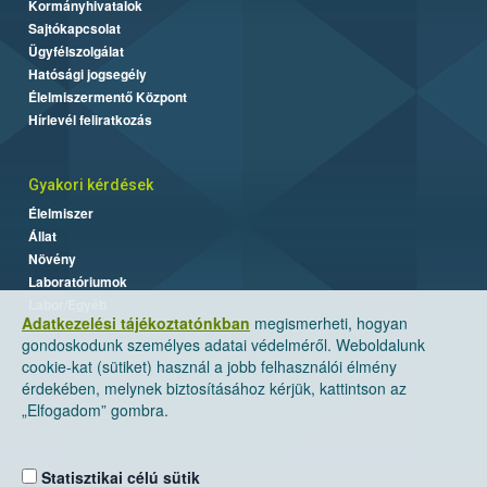
Kormányhivatalok
Sajtókapcsolat
Ügyfélszolgálat
Hatósági jogsegély
Élelmiszermentő Központ
Hírlevél feliratkozás
Gyakori kérdések
Élelmiszer
Állat
Növény
Laboratóriumok
Labor/Egyéb
Adatkezelési tájékoztatónkban
megismerheti, hogyan
gondoskodunk személyes adatai védelméről. Weboldalunk
cookie-kat (sütiket) használ a jobb felhasználói élmény
érdekében, melynek biztosításához kérjük, kattintson az
„Elfogadom” gombra.
Statisztikai célú sütik