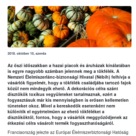
2018. október 10, szerda
Az őszi időszakban a hazai piacok és áruházak kínálatában
is egyre nagyobb számban jelennek meg a tökfélék. A
Nemzeti Élelmiszerlánc-biztonsági Hivatal (Nébih) felhívja a
vásárlók figyelmét, hogy a tökfélék családjába tartozó fajok
közül nem mindegyik ehető. A dekorációs célra szánt
dísztökök toxikus vegyületeket tartalmaznak, ezért a
fogyasztásuk már kis mennyiségben is erősen kellemetlen
tüneteket okoz. Mivel a kereskedők esetenként nem
különítik el egyértelműen az ehető tökféléket a
dísztököktől, fontos, hogy a vásárlók meggyőződjenek az
étkezési célra vásárolt termék fogyaszthatóságáról.
Franciaország jelezte az Európai Élelmiszerbiztonsági Hatóság