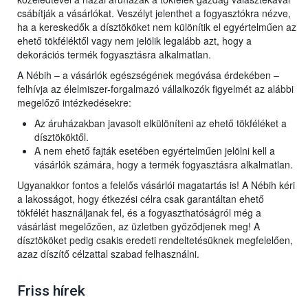
csábítják a vásárlókat. Veszélyt jelenthet a fogyasztókra nézve,
ha a kereskedők a dísztököket nem különítik el egyértelműen az
ehető tökféléktől vagy nem jelölik legalább azt, hogy a
dekorációs termék fogyasztásra alkalmatlan.
A Nébih – a vásárlók egészségének megóvása érdekében –
felhívja az élelmiszer-forgalmazó vállalkozók figyelmét az alábbi
megelőző intézkedésekre:
Az áruházakban javasolt elkülöníteni az ehető tökféléket a
dísztököktől.
A nem ehető fajták esetében egyértelműen jelölni kell a
vásárlók számára, hogy a termék fogyasztásra alkalmatlan.
Ugyanakkor fontos a felelős vásárlói magatartás is! A Nébih kéri
a lakosságot, hogy étkezési célra csak garantáltan ehető
tökfélét használjanak fel, és a fogyaszthatóságról még a
vásárlást megelőzően, az üzletben győződjenek meg! A
dísztököket pedig csakis eredeti rendeltetésüknek megfelelően,
azaz díszítő célzattal szabad felhasználni.
Friss hírek