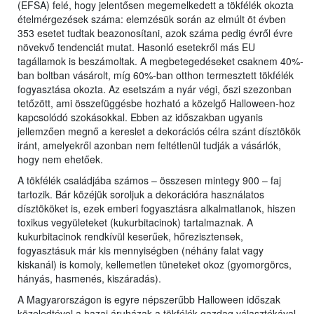
(EFSA) felé, hogy jelentősen megemelkedett a tökfélék okozta
ételmérgezések száma: elemzésük során az elmúlt öt évben
353 esetet tudtak beazonosítani, azok száma pedig évről évre
növekvő tendenciát mutat. Hasonló esetekről más EU
tagállamok is beszámoltak. A megbetegedéseket csaknem 40%-
ban boltban vásárolt, míg 60%-ban otthon termesztett tökfélék
fogyasztása okozta. Az esetszám a nyár végi, őszi szezonban
tetőzött, ami összefüggésbe hozható a közelgő Halloween-hoz
kapcsolódó szokásokkal. Ebben az időszakban ugyanis
jellemzően megnő a kereslet a dekorációs célra szánt dísztökök
iránt, amelyekről azonban nem feltétlenül tudják a vásárlók,
hogy nem ehetőek.
A tökfélék családjába számos – összesen mintegy 900 – faj
tartozik. Bár közéjük soroljuk a dekorációra használatos
dísztököket is, ezek emberi fogyasztásra alkalmatlanok, hiszen
toxikus vegyületeket (kukurbitacinok) tartalmaznak. A
kukurbitacinok rendkívül keserűek, hőrezisztensek,
fogyasztásuk már kis mennyiségben (néhány falat vagy
kiskanál) is komoly, kellemetlen tüneteket okoz (gyomorgörcs,
hányás, hasmenés, kiszáradás).
A Magyarországon is egyre népszerűbb Halloween időszak
közeledtével a hazai áruházak a tökfélék gazdag választékával