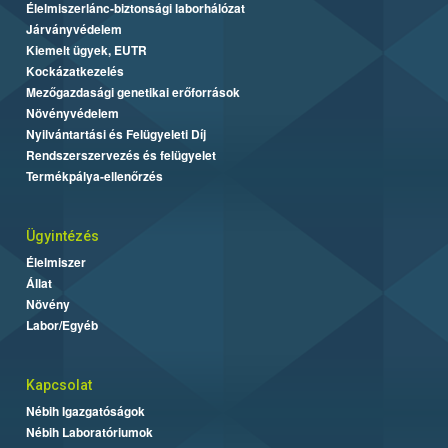
Élelmiszerlánc-biztonsági laborhálózat
Járványvédelem
Kiemelt ügyek, EUTR
Kockázatkezelés
Mezőgazdasági genetikai erőforrások
Növényvédelem
Nyilvántartási és Felügyeleti Díj
Rendszerszervezés és felügyelet
Termékpálya-ellenőrzés
Ügyintézés
Élelmiszer
Állat
Növény
Labor/Egyéb
Kapcsolat
Nébih Igazgatóságok
Nébih Laboratóriumok