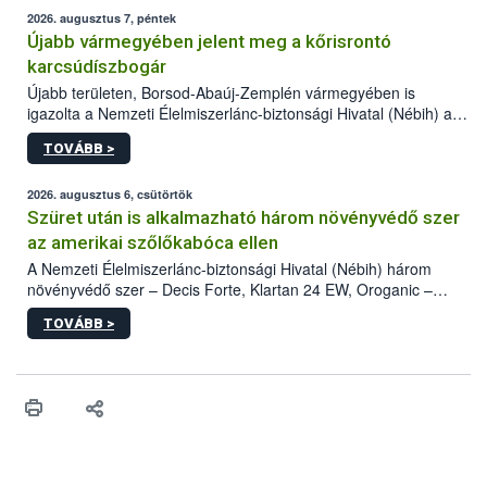
2026. augusztus 7, péntek
Újabb vármegyében jelent meg a kőrisrontó
karcsúdíszbogár
Újabb területen, Borsod-Abaúj-Zemplén vármegyében is
igazolta a Nemzeti Élelmiszerlánc-biztonsági Hivatal (Nébih) a
kőrisrontó karcsúdíszbogár (Agrilus planipennis) jelenlétét. A
TOVÁBB >
kártevőt nem csak színcsapdában találták meg, de már fertőzött
fában is azonosították. A növényvédelmi szakemberek folytatják
az intenzív felderítést, emellett az intézkedéseket a szlovák
2026. augusztus 6, csütörtök
hatósággal is összehangolják a terjedés megállítása érdekében.
Szüret után is alkalmazható három növényvédő szer
az amerikai szőlőkabóca ellen
A Nemzeti Élelmiszerlánc-biztonsági Hivatal (Nébih) három
növényvédő szer – Decis Forte, Klartan 24 EW, Oroganic –
engedélyokiratát módosította, így azok a szüretet követően,
TOVÁBB >
egészen a vesszőérettség (BBCH 91) stádiumáig
felhasználhatóak a szőlőben. A kiterjesztések célja, hogy a korai
érésű szőlőkben is legyen lehetőség a károsító elleni további
védekezésre. Az Oroganic készítmény kis kiszerelésben kiskerti
felhasználók számára is elérhető és ökológiai termesztésben is
engedélyezett.