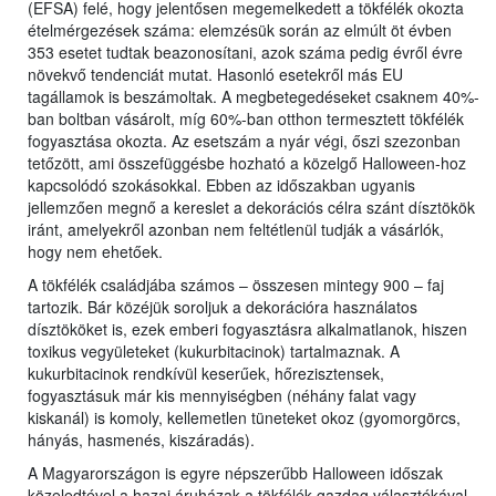
(EFSA) felé, hogy jelentősen megemelkedett a tökfélék okozta
ételmérgezések száma: elemzésük során az elmúlt öt évben
353 esetet tudtak beazonosítani, azok száma pedig évről évre
növekvő tendenciát mutat. Hasonló esetekről más EU
tagállamok is beszámoltak. A megbetegedéseket csaknem 40%-
ban boltban vásárolt, míg 60%-ban otthon termesztett tökfélék
fogyasztása okozta. Az esetszám a nyár végi, őszi szezonban
tetőzött, ami összefüggésbe hozható a közelgő Halloween-hoz
kapcsolódó szokásokkal. Ebben az időszakban ugyanis
jellemzően megnő a kereslet a dekorációs célra szánt dísztökök
iránt, amelyekről azonban nem feltétlenül tudják a vásárlók,
hogy nem ehetőek.
A tökfélék családjába számos – összesen mintegy 900 – faj
tartozik. Bár közéjük soroljuk a dekorációra használatos
dísztököket is, ezek emberi fogyasztásra alkalmatlanok, hiszen
toxikus vegyületeket (kukurbitacinok) tartalmaznak. A
kukurbitacinok rendkívül keserűek, hőrezisztensek,
fogyasztásuk már kis mennyiségben (néhány falat vagy
kiskanál) is komoly, kellemetlen tüneteket okoz (gyomorgörcs,
hányás, hasmenés, kiszáradás).
A Magyarországon is egyre népszerűbb Halloween időszak
közeledtével a hazai áruházak a tökfélék gazdag választékával