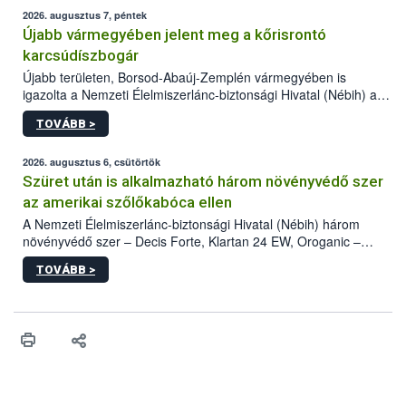
2026. augusztus 7, péntek
Újabb vármegyében jelent meg a kőrisrontó
karcsúdíszbogár
Újabb területen, Borsod-Abaúj-Zemplén vármegyében is
igazolta a Nemzeti Élelmiszerlánc-biztonsági Hivatal (Nébih) a
kőrisrontó karcsúdíszbogár (Agrilus planipennis) jelenlétét. A
TOVÁBB >
kártevőt nem csak színcsapdában találták meg, de már fertőzött
fában is azonosították. A növényvédelmi szakemberek folytatják
az intenzív felderítést, emellett az intézkedéseket a szlovák
2026. augusztus 6, csütörtök
hatósággal is összehangolják a terjedés megállítása érdekében.
Szüret után is alkalmazható három növényvédő szer
az amerikai szőlőkabóca ellen
A Nemzeti Élelmiszerlánc-biztonsági Hivatal (Nébih) három
növényvédő szer – Decis Forte, Klartan 24 EW, Oroganic –
engedélyokiratát módosította, így azok a szüretet követően,
TOVÁBB >
egészen a vesszőérettség (BBCH 91) stádiumáig
felhasználhatóak a szőlőben. A kiterjesztések célja, hogy a korai
érésű szőlőkben is legyen lehetőség a károsító elleni további
védekezésre. Az Oroganic készítmény kis kiszerelésben kiskerti
felhasználók számára is elérhető és ökológiai termesztésben is
engedélyezett.