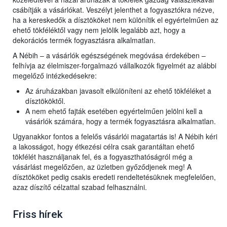
csábítják a vásárlókat. Veszélyt jelenthet a fogyasztókra nézve,
ha a kereskedők a dísztököket nem különítik el egyértelműen az
ehető tökféléktől vagy nem jelölik legalább azt, hogy a
dekorációs termék fogyasztásra alkalmatlan.
A Nébih – a vásárlók egészségének megóvása érdekében –
felhívja az élelmiszer-forgalmazó vállalkozók figyelmét az alábbi
megelőző intézkedésekre:
Az áruházakban javasolt elkülöníteni az ehető tökféléket a
dísztököktől.
A nem ehető fajták esetében egyértelműen jelölni kell a
vásárlók számára, hogy a termék fogyasztásra alkalmatlan.
Ugyanakkor fontos a felelős vásárlói magatartás is! A Nébih kéri
a lakosságot, hogy étkezési célra csak garantáltan ehető
tökfélét használjanak fel, és a fogyaszthatóságról még a
vásárlást megelőzően, az üzletben győződjenek meg! A
dísztököket pedig csakis eredeti rendeltetésüknek megfelelően,
azaz díszítő célzattal szabad felhasználni.
Friss hírek