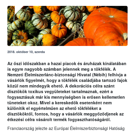
2018. október 10, szerda
Az őszi időszakban a hazai piacok és áruházak kínálatában
is egyre nagyobb számban jelennek meg a tökfélék. A
Nemzeti Élelmiszerlánc-biztonsági Hivatal (Nébih) felhívja a
vásárlók figyelmét, hogy a tökfélék családjába tartozó fajok
közül nem mindegyik ehető. A dekorációs célra szánt
dísztökök toxikus vegyületeket tartalmaznak, ezért a
fogyasztásuk már kis mennyiségben is erősen kellemetlen
tüneteket okoz. Mivel a kereskedők esetenként nem
különítik el egyértelműen az ehető tökféléket a
dísztököktől, fontos, hogy a vásárlók meggyőződjenek az
étkezési célra vásárolt termék fogyaszthatóságáról.
Franciaország jelezte az Európai Élelmiszerbiztonsági Hatóság