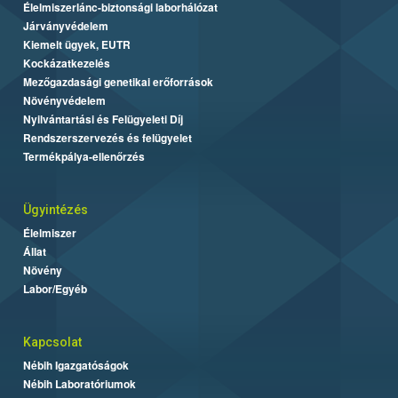
Élelmiszerlánc-biztonsági laborhálózat
Járványvédelem
Kiemelt ügyek, EUTR
Kockázatkezelés
Mezőgazdasági genetikai erőforrások
Növényvédelem
Nyilvántartási és Felügyeleti Díj
Rendszerszervezés és felügyelet
Termékpálya-ellenőrzés
Ügyintézés
Élelmiszer
Állat
Növény
Labor/Egyéb
Kapcsolat
Nébih Igazgatóságok
Nébih Laboratóriumok