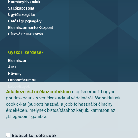
Kormányhivatalok
Sajtókapcsolat
Ügyfélszolgálat
Hatósági jogsegély
Élelmiszermentő Központ
Hírlevél feliratkozás
Gyakori kérdések
Élelmiszer
Állat
Növény
Laboratóriumok
Labor/Egyéb
Adatkezelési tájékoztatónkban
megismerheti, hogyan
gondoskodunk személyes adatai védelméről. Weboldalunk
cookie-kat (sütiket) használ a jobb felhasználói élmény
érdekében, melynek biztosításához kérjük, kattintson az
„Elfogadom” gombra.
Statisztikai célú sütik