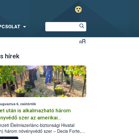
PCSOLAT
s hírek
augusztus 6, csütörtök
et után is alkalmazható három
nyvédő szer az amerikai
őkabóca ellen
zeti Élelmiszerlánc-biztonsági Hivatal
h) három növényvédő szer – Decis Forte,
an 24 EW, Oroganic – engedélyokiratát