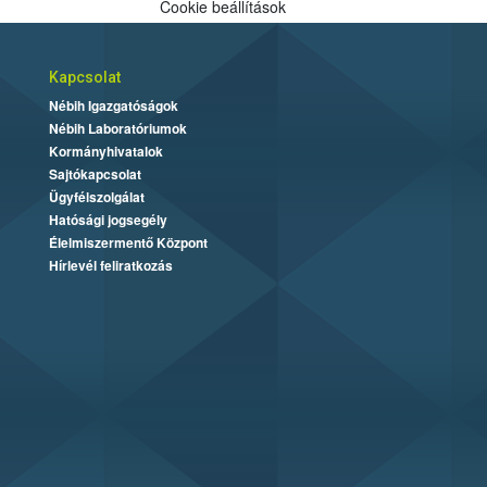
Cookie beállítások
Kapcsolat
Nébih Igazgatóságok
Nébih Laboratóriumok
Kormányhivatalok
Sajtókapcsolat
Ügyfélszolgálat
Hatósági jogsegély
Élelmiszermentő Központ
Hírlevél feliratkozás