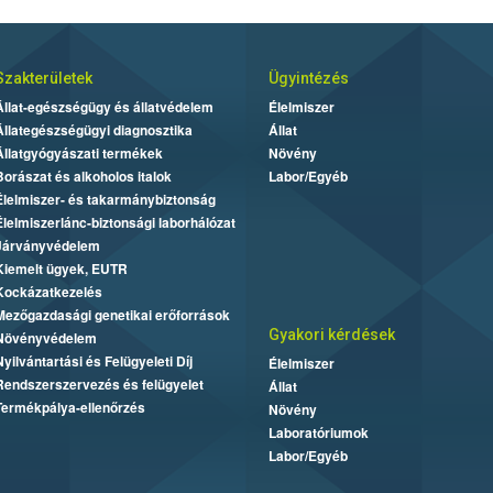
Szakterületek
Ügyintézés
Állat-egészségügy és állatvédelem
Élelmiszer
Állategészségügyi diagnosztika
Állat
Állatgyógyászati termékek
Növény
Borászat és alkoholos italok
Labor/Egyéb
Élelmiszer- és takarmánybiztonság
Élelmiszerlánc-biztonsági laborhálózat
Járványvédelem
Kiemelt ügyek, EUTR
Kockázatkezelés
Mezőgazdasági genetikai erőforrások
Gyakori kérdések
Növényvédelem
Nyilvántartási és Felügyeleti Díj
Élelmiszer
Rendszerszervezés és felügyelet
Állat
Termékpálya-ellenőrzés
Növény
Laboratóriumok
Labor/Egyéb