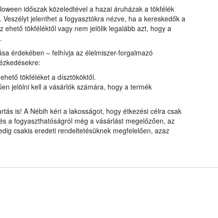
oween időszak közeledtével a hazai áruházak a tökfélék
. Veszélyt jelenthet a fogyasztókra nézve, ha a kereskedők a
 ehető tökféléktől vagy nem jelölik legalább azt, hogy a
.
a érdekében – felhívja az élelmiszer-forgalmazó
tézkedésekre:
ehető tökféléket a dísztököktől.
n jelölni kell a vásárlók számára, hogy a termék
tás is! A Nébih kéri a lakosságot, hogy étkezési célra csak
, és a fogyaszthatóságról még a vásárlást megelőzően, az
dig csakis eredeti rendeltetésüknek megfelelően, azaz