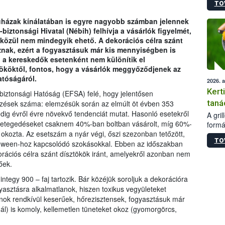
TO
módos
egész
ruházak kínálatában is egyre nagyobb számban jelennek
felha
biztonsági Hivatal (Nébih) felhívja a vásárlók figyelmét,
célja
k közül nem mindegyik ehető. A dekorációs célra szánt
lehet
znak, ezért a fogyasztásuk már kis mennyiségben is
Az Or
l a kereskedők esetenként nem különítik el
felha
tököktől, fontos, hogy a vásárlók meggyőződjenek az
terme
atóságáról.
2026. 
Kert
rbiztonsági Hatóság (EFSA) felé, hogy jelentősen
taná
zések száma: elemzésük során az elmúlt öt évben 353
dig évről évre növekvő tendenciát mutat. Hasonló esetekről
A gri
etegedéseket csaknem 40%-ban boltban vásárolt, míg 60%-
formá
 okozta. Az esetszám a nyár végi, őszi szezonban tetőzött,
romlá
TO
szapo
oween-hoz kapcsolódó szokásokkal. Ebben az időszakban
sütög
rációs célra szánt dísztökök iránt, amelyekről azonban nem
techni
őek.
alapa
tegy 900 – faj tartozik. Bár közéjük soroljuk a dekorációra
higié
yasztásra alkalmatlanok, hiszen toxikus vegyületeket
hőkez
inok rendkívül keserűek, hőrezisztensek, fogyasztásuk már
tárol
ál) is komoly, kellemetlen tüneteket okoz (gyomorgörcs,
Hivat
a biz