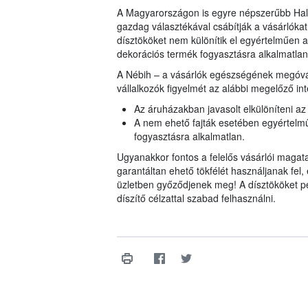
A Magyarországon is egyre népszerűbb Hall
gazdag választékával csábítják a vásárlókat
dísztököket nem különítik el egyértelműen az
dekorációs termék fogyasztásra alkalmatlan
A Nébih – a vásárlók egészségének megóvás
vállalkozók figyelmét az alábbi megelőző in
Az áruházakban javasolt elkülöníteni az 
A nem ehető fajták esetében egyértelműe
fogyasztásra alkalmatlan.
Ugyanakkor fontos a felelős vásárlói magatar
garantáltan ehető tökfélét használjanak fel
üzletben győződjenek meg! A dísztököket pe
díszítő célzattal szabad felhasználni.