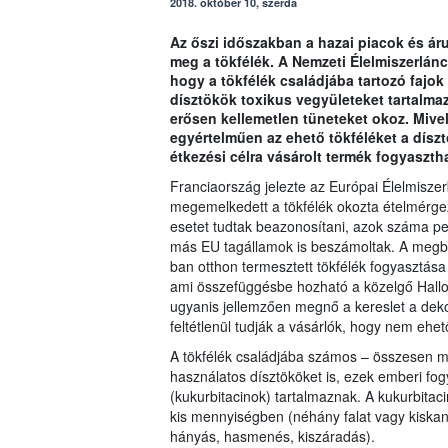
2018. október 10, szerda
Az őszi időszakban a hazai piacok és á
meg a tökfélék. A Nemzeti Élelmiszerlánc-
hogy a tökfélék családjába tartozó fajo
dísztökök toxikus vegyületeket tartalma
erősen kellemetlen tüneteket okoz. Mive
egyértelműen az ehető tökféléket a dísz
étkezési célra vásárolt termék fogyaszth
Franciaország jelezte az Európai Élelmisze
megemelkedett a tökfélék okozta ételmérge
esetet tudtak beazonosítani, azok száma pe
más EU tagállamok is beszámoltak. A megb
ban otthon termesztett tökfélék fogyasztása
ami összefüggésbe hozható a közelgő Hall
ugyanis jellemzően megnő a kereslet a deko
feltétlenül tudják a vásárlók, hogy nem ehet
A tökfélék családjába számos – összesen min
használatos dísztököket is, ezek emberi fog
(kukurbitacinok) tartalmaznak. A kukurbitac
kis mennyiségben (néhány falat vagy kiskan
hányás, hasmenés, kiszáradás).