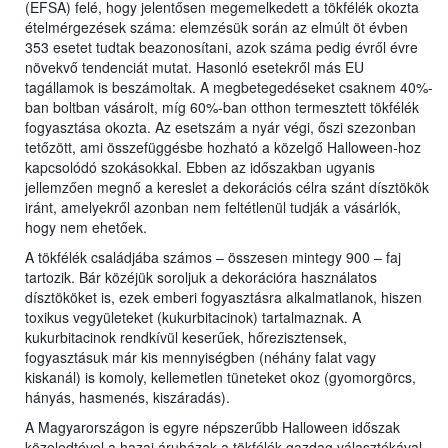
(EFSA) felé, hogy jelentősen megemelkedett a tökfélék okozta
ételmérgezések száma: elemzésük során az elmúlt öt évben
353 esetet tudtak beazonosítani, azok száma pedig évről évre
növekvő tendenciát mutat. Hasonló esetekről más EU
tagállamok is beszámoltak. A megbetegedéseket csaknem 40%-
ban boltban vásárolt, míg 60%-ban otthon termesztett tökfélék
fogyasztása okozta. Az esetszám a nyár végi, őszi szezonban
tetőzött, ami összefüggésbe hozható a közelgő Halloween-hoz
kapcsolódó szokásokkal. Ebben az időszakban ugyanis
jellemzően megnő a kereslet a dekorációs célra szánt dísztökök
iránt, amelyekről azonban nem feltétlenül tudják a vásárlók,
hogy nem ehetőek.
A tökfélék családjába számos – összesen mintegy 900 – faj
tartozik. Bár közéjük soroljuk a dekorációra használatos
dísztököket is, ezek emberi fogyasztásra alkalmatlanok, hiszen
toxikus vegyületeket (kukurbitacinok) tartalmaznak. A
kukurbitacinok rendkívül keserűek, hőrezisztensek,
fogyasztásuk már kis mennyiségben (néhány falat vagy
kiskanál) is komoly, kellemetlen tüneteket okoz (gyomorgörcs,
hányás, hasmenés, kiszáradás).
A Magyarországon is egyre népszerűbb Halloween időszak
közeledtével a hazai áruházak a tökfélék gazdag választékával