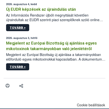
2026. augusztus 4, kedd
Új EUDR képzések az újraindulás után
Az Információs Rendszer újbóli megnyitását követően
újraindultak az EUDR szerinti piaci szereplőknek szóló online
képzések.
TOVÁBB >
2026. augusztus 3, hétfő
Megjelent az Európai Bizottság új ajánlása egyes
mikotoxinok takarmányokban való jelenlétéről
Megjelent az Európai Bizottság új ajánlása a takarmányokban
előforduló egyes mikotoxinokkal kapcsolatban. A dokumentum
2027-től új irányértékek alkalmazását írja elő, és a jelenleg
TOVÁBB >
hatályos uniós ajánlások helyébe lép.
Cookie beállítások