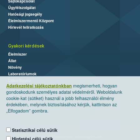
Sajtókapcsolat
Ügyfélszolgálat
Hatósági jogsegély
Élelmiszermentő Központ
Hírlevél feliratkozás
Gyakori kérdések
Élelmiszer
Állat
Növény
Laboratóriumok
Labor/Egyéb
Adatkezelési tájékoztatónkban
megismerheti, hogyan
gondoskodunk személyes adatai védelméről. Weboldalunk
cookie-kat (sütiket) használ a jobb felhasználói élmény
érdekében, melynek biztosításához kérjük, kattintson az
„Elfogadom” gombra.
Statisztikai célú sütik
Nemzeti Élelmiszerlánc-biztonsági Hivatal
Hirdetési célú sütik