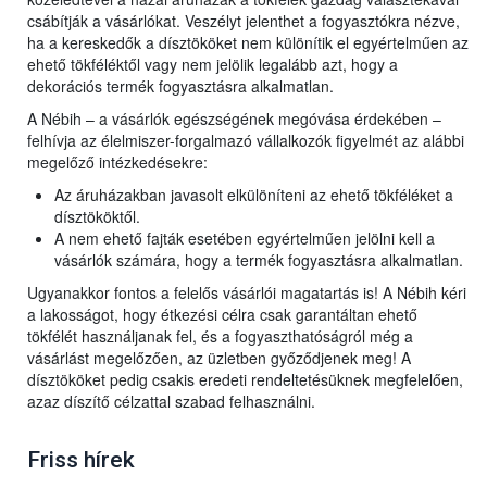
csábítják a vásárlókat. Veszélyt jelenthet a fogyasztókra nézve,
ha a kereskedők a dísztököket nem különítik el egyértelműen az
ehető tökféléktől vagy nem jelölik legalább azt, hogy a
dekorációs termék fogyasztásra alkalmatlan.
A Nébih – a vásárlók egészségének megóvása érdekében –
felhívja az élelmiszer-forgalmazó vállalkozók figyelmét az alábbi
megelőző intézkedésekre:
Az áruházakban javasolt elkülöníteni az ehető tökféléket a
dísztököktől.
A nem ehető fajták esetében egyértelműen jelölni kell a
vásárlók számára, hogy a termék fogyasztásra alkalmatlan.
Ugyanakkor fontos a felelős vásárlói magatartás is! A Nébih kéri
a lakosságot, hogy étkezési célra csak garantáltan ehető
tökfélét használjanak fel, és a fogyaszthatóságról még a
vásárlást megelőzően, az üzletben győződjenek meg! A
dísztököket pedig csakis eredeti rendeltetésüknek megfelelően,
azaz díszítő célzattal szabad felhasználni.
Friss hírek