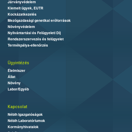
Járványvédelem
Kiemelt ügyek, EUTR
Kockázatkezelés
Mezőgazdasági genetikai erőforrások
Növényvédelem
Nyilvántartási és Felügyeleti Díj
Rendszerszervezés és felügyelet
Termékpálya-ellenőrzés
Ügyintézés
Élelmiszer
Állat
Növény
Labor/Egyéb
Kapcsolat
Nébih Igazgatóságok
Nébih Laboratóriumok
Kormányhivatalok