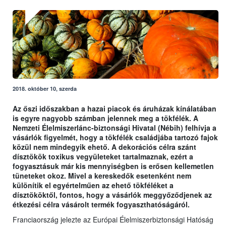
2018. október 10, szerda
Az őszi időszakban a hazai piacok és áruházak kínálatában
is egyre nagyobb számban jelennek meg a tökfélék. A
Nemzeti Élelmiszerlánc-biztonsági Hivatal (Nébih) felhívja a
vásárlók figyelmét, hogy a tökfélék családjába tartozó fajok
közül nem mindegyik ehető. A dekorációs célra szánt
dísztökök toxikus vegyületeket tartalmaznak, ezért a
fogyasztásuk már kis mennyiségben is erősen kellemetlen
tüneteket okoz. Mivel a kereskedők esetenként nem
különítik el egyértelműen az ehető tökféléket a
dísztököktől, fontos, hogy a vásárlók meggyőződjenek az
étkezési célra vásárolt termék fogyaszthatóságáról.
Franciaország jelezte az Európai Élelmiszerbiztonsági Hatóság