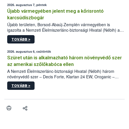
2026. augusztus 7, péntek
Újabb vármegyében jelent meg a kőrisrontó
karcsúdíszbogár
Újabb területen, Borsod-Abaúj-Zemplén vármegyében is
igazolta a Nemzeti Élelmiszerlánc-biztonsági Hivatal (Nébih) a
kőrisrontó karcsúdíszbogár (Agrilus planipennis) jelenlétét. A
TOVÁBB >
kártevőt nem csak színcsapdában találták meg, de már fertőzött
fában is azonosították. A növényvédelmi szakemberek folytatják
az intenzív felderítést, emellett az intézkedéseket a szlovák
2026. augusztus 6, csütörtök
hatósággal is összehangolják a terjedés megállítása érdekében.
Szüret után is alkalmazható három növényvédő szer
az amerikai szőlőkabóca ellen
A Nemzeti Élelmiszerlánc-biztonsági Hivatal (Nébih) három
növényvédő szer – Decis Forte, Klartan 24 EW, Oroganic –
engedélyokiratát módosította, így azok a szüretet követően,
TOVÁBB >
egészen a vesszőérettség (BBCH 91) stádiumáig
felhasználhatóak a szőlőben. A kiterjesztések célja, hogy a korai
érésű szőlőkben is legyen lehetőség a károsító elleni további
védekezésre. Az Oroganic készítmény kis kiszerelésben kiskerti
felhasználók számára is elérhető és ökológiai termesztésben is
engedélyezett.