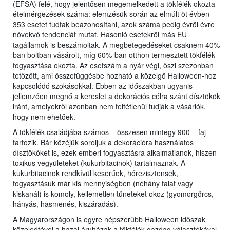
(EFSA) felé, hogy jelentősen megemelkedett a tökfélék okozta
ételmérgezések száma: elemzésük során az elmúlt öt évben
353 esetet tudtak beazonosítani, azok száma pedig évről évre
növekvő tendenciát mutat. Hasonló esetekről más EU
tagállamok is beszámoltak. A megbetegedéseket csaknem 40%-
ban boltban vásárolt, míg 60%-ban otthon termesztett tökfélék
fogyasztása okozta. Az esetszám a nyár végi, őszi szezonban
tetőzött, ami összefüggésbe hozható a közelgő Halloween-hoz
kapcsolódó szokásokkal. Ebben az időszakban ugyanis
jellemzően megnő a kereslet a dekorációs célra szánt dísztökök
iránt, amelyekről azonban nem feltétlenül tudják a vásárlók,
hogy nem ehetőek.
A tökfélék családjába számos – összesen mintegy 900 – faj
tartozik. Bár közéjük soroljuk a dekorációra használatos
dísztököket is, ezek emberi fogyasztásra alkalmatlanok, hiszen
toxikus vegyületeket (kukurbitacinok) tartalmaznak. A
kukurbitacinok rendkívül keserűek, hőrezisztensek,
fogyasztásuk már kis mennyiségben (néhány falat vagy
kiskanál) is komoly, kellemetlen tüneteket okoz (gyomorgörcs,
hányás, hasmenés, kiszáradás).
A Magyarországon is egyre népszerűbb Halloween időszak
közeledtével a hazai áruházak a tökfélék gazdag választékával