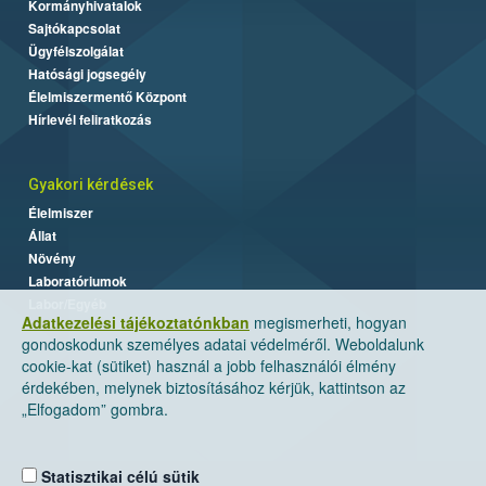
Kormányhivatalok
Sajtókapcsolat
Ügyfélszolgálat
Hatósági jogsegély
Élelmiszermentő Központ
Hírlevél feliratkozás
Gyakori kérdések
Élelmiszer
Állat
Növény
Laboratóriumok
Labor/Egyéb
Adatkezelési tájékoztatónkban
megismerheti, hogyan
gondoskodunk személyes adatai védelméről. Weboldalunk
cookie-kat (sütiket) használ a jobb felhasználói élmény
érdekében, melynek biztosításához kérjük, kattintson az
„Elfogadom” gombra.
Statisztikai célú sütik