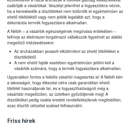
csábítják a vásárlókat. Veszélyt jelenthet a fogyasztókra nézve,
ha a kereskedők a dísztököket nem különítik el egyértelműen az
ehető tökféléktől vagy nem jelölik legalább azt, hogy a
dekorációs termék fogyasztásra alkalmatlan.
A Nébih – a vásárlók egészségének megóvása érdekében –
felhívja az élelmiszer-forgalmazó vállalkozók figyelmét az alábbi
megelőző intézkedésekre:
Az áruházakban javasolt elkülöníteni az ehető tökféléket a
dísztököktől.
A nem ehető fajták esetében egyértelműen jelölni kell a
vásárlók számára, hogy a termék fogyasztásra alkalmatlan.
Ugyanakkor fontos a felelős vásárlói magatartás is! A Nébih kéri
a lakosságot, hogy étkezési célra csak garantáltan ehető
tökfélét használjanak fel, és a fogyaszthatóságról még a
vásárlást megelőzően, az üzletben győződjenek meg! A
dísztököket pedig csakis eredeti rendeltetésüknek megfelelően,
azaz díszítő célzattal szabad felhasználni.
Friss hírek