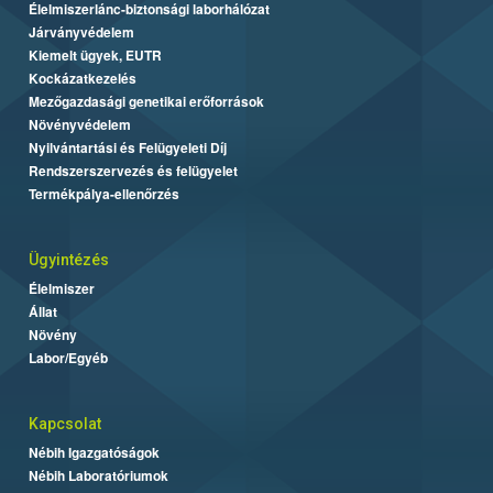
Élelmiszerlánc-biztonsági laborhálózat
Járványvédelem
Kiemelt ügyek, EUTR
Kockázatkezelés
Mezőgazdasági genetikai erőforrások
Növényvédelem
Nyilvántartási és Felügyeleti Díj
Rendszerszervezés és felügyelet
Termékpálya-ellenőrzés
Ügyintézés
Élelmiszer
Állat
Növény
Labor/Egyéb
Kapcsolat
Nébih Igazgatóságok
Nébih Laboratóriumok