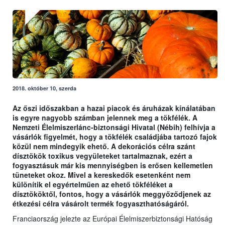
2018. október 10, szerda
Az őszi időszakban a hazai piacok és áruházak kínálatában
is egyre nagyobb számban jelennek meg a tökfélék. A
Nemzeti Élelmiszerlánc-biztonsági Hivatal (Nébih) felhívja a
vásárlók figyelmét, hogy a tökfélék családjába tartozó fajok
közül nem mindegyik ehető. A dekorációs célra szánt
dísztökök toxikus vegyületeket tartalmaznak, ezért a
fogyasztásuk már kis mennyiségben is erősen kellemetlen
tüneteket okoz. Mivel a kereskedők esetenként nem
különítik el egyértelműen az ehető tökféléket a
dísztököktől, fontos, hogy a vásárlók meggyőződjenek az
étkezési célra vásárolt termék fogyaszthatóságáról.
Franciaország jelezte az Európai Élelmiszerbiztonsági Hatóság