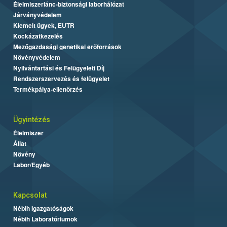
Élelmiszerlánc-biztonsági laborhálózat
Járványvédelem
Kiemelt ügyek, EUTR
Kockázatkezelés
Mezőgazdasági genetikai erőforrások
Növényvédelem
Nyilvántartási és Felügyeleti Díj
Rendszerszervezés és felügyelet
Termékpálya-ellenőrzés
Ügyintézés
Élelmiszer
Állat
Növény
Labor/Egyéb
Kapcsolat
Nébih Igazgatóságok
Nébih Laboratóriumok