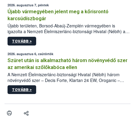
2026. augusztus 7, péntek
Újabb vármegyében jelent meg a kőrisrontó
karcsúdíszbogár
Újabb területen, Borsod-Abaúj-Zemplén vármegyében is
igazolta a Nemzeti Élelmiszerlánc-biztonsági Hivatal (Nébih) a
kőrisrontó karcsúdíszbogár (Agrilus planipennis) jelenlétét. A
TOVÁBB >
kártevőt nem csak színcsapdában találták meg, de már fertőzött
fában is azonosították. A növényvédelmi szakemberek folytatják
az intenzív felderítést, emellett az intézkedéseket a szlovák
2026. augusztus 6, csütörtök
hatósággal is összehangolják a terjedés megállítása érdekében.
Szüret után is alkalmazható három növényvédő szer
az amerikai szőlőkabóca ellen
A Nemzeti Élelmiszerlánc-biztonsági Hivatal (Nébih) három
növényvédő szer – Decis Forte, Klartan 24 EW, Oroganic –
engedélyokiratát módosította, így azok a szüretet követően,
TOVÁBB >
egészen a vesszőérettség (BBCH 91) stádiumáig
felhasználhatóak a szőlőben. A kiterjesztések célja, hogy a korai
érésű szőlőkben is legyen lehetőség a károsító elleni további
védekezésre. Az Oroganic készítmény kis kiszerelésben kiskerti
felhasználók számára is elérhető és ökológiai termesztésben is
engedélyezett.