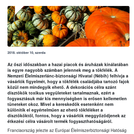
2018. október 10, szerda
Az őszi időszakban a hazai piacok és áruházak kínálatában
is egyre nagyobb számban jelennek meg a tökfélék. A
Nemzeti Élelmiszerlánc-biztonsági Hivatal (Nébih) felhívja a
vásárlók figyelmét, hogy a tökfélék családjába tartozó fajok
közül nem mindegyik ehető. A dekorációs célra szánt
dísztökök toxikus vegyületeket tartalmaznak, ezért a
fogyasztásuk már kis mennyiségben is erősen kellemetlen
tüneteket okoz. Mivel a kereskedők esetenként nem
különítik el egyértelműen az ehető tökféléket a
dísztököktől, fontos, hogy a vásárlók meggyőződjenek az
étkezési célra vásárolt termék fogyaszthatóságáról.
Franciaország jelezte az Európai Élelmiszerbiztonsági Hatóság