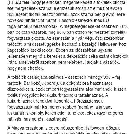
(EFSA) felé, hogy jelentősen megemelkedett a tökfélék okozta
ételmérgezések száma: elemzésük során az elmúlt öt évben
353 esetet tudtak beazonosítani, azok száma pedig évről évre
növekvő tendenciát mutat. Hasonló esetekről más EU
tagállamok is beszámoltak. A megbetegedéseket csaknem 40%-
ban boltban vásárolt, míg 60%-ban otthon termesztett tökfélék
fogyasztása okozta. Az esetszám a nyár végi, őszi szezonban
tetőzött, ami összefüggésbe hozható a közelgő Halloween-hoz
kapcsolódó szokásokkal. Ebben az időszakban ugyanis
jellemzően megnő a kereslet a dekorációs célra szánt dísztökök
iránt, amelyekről azonban nem feltétlenül tudják a vásárlók,
hogy nem ehetőek.
A tökfélék családjába számos – összesen mintegy 900 – faj
tartozik. Bár közéjük soroljuk a dekorációra használatos
dísztököket is, ezek emberi fogyasztásra alkalmatlanok, hiszen
toxikus vegyületeket (kukurbitacinok) tartalmaznak. A
kukurbitacinok rendkívül keserűek, hőrezisztensek,
fogyasztásuk már kis mennyiségben (néhány falat vagy
kiskanál) is komoly, kellemetlen tüneteket okoz (gyomorgörcs,
hányás, hasmenés, kiszáradás).
A Magyarországon is egyre népszerűbb Halloween időszak
közeledtével a hazai áruházak a tökfélék gazdag választékával