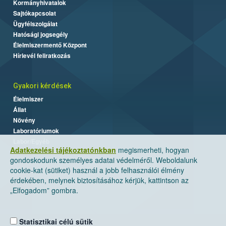
Kormányhivatalok
Sajtókapcsolat
Ügyfélszolgálat
Hatósági jogsegély
Élelmiszermentő Központ
Hírlevél feliratkozás
Gyakori kérdések
Élelmiszer
Állat
Növény
Laboratóriumok
Labor/Egyéb
Adatkezelési tájékoztatónkban
megismerheti, hogyan
gondoskodunk személyes adatai védelméről. Weboldalunk
cookie-kat (sütiket) használ a jobb felhasználói élmény
érdekében, melynek biztosításához kérjük, kattintson az
„Elfogadom” gombra.
Statisztikai célú sütik