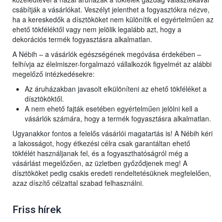
csábítják a vásárlókat. Veszélyt jelenthet a fogyasztókra nézve,
ha a kereskedők a dísztököket nem különítik el egyértelműen az
ehető tökféléktől vagy nem jelölik legalább azt, hogy a
dekorációs termék fogyasztásra alkalmatlan.
A Nébih – a vásárlók egészségének megóvása érdekében –
felhívja az élelmiszer-forgalmazó vállalkozók figyelmét az alábbi
megelőző intézkedésekre:
Az áruházakban javasolt elkülöníteni az ehető tökféléket a
dísztököktől.
A nem ehető fajták esetében egyértelműen jelölni kell a
vásárlók számára, hogy a termék fogyasztásra alkalmatlan.
Ugyanakkor fontos a felelős vásárlói magatartás is! A Nébih kéri
a lakosságot, hogy étkezési célra csak garantáltan ehető
tökfélét használjanak fel, és a fogyaszthatóságról még a
vásárlást megelőzően, az üzletben győződjenek meg! A
dísztököket pedig csakis eredeti rendeltetésüknek megfelelően,
azaz díszítő célzattal szabad felhasználni.
Friss hírek