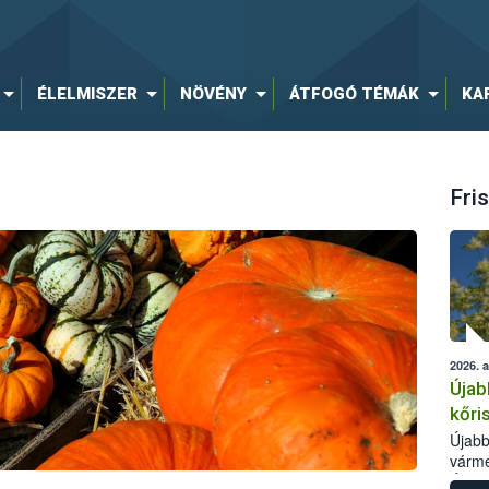
ÉLELMISZER
NÖVÉNY
ÁTFOGÓ TÉMÁK
KA
Fris
2026. 
Újab
kőri
Újabb
várme
Élelm