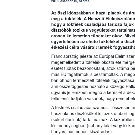
2018. október 10, szerda
Az őszi időszakban a hazai piacok és á
meg a tökfélék. A Nemzeti Élelmiszerlánc-
hogy a tökfélék családjába tartozó fajo
dísztökök toxikus vegyületeket tartalma
erősen kellemetlen tüneteket okoz. Mive
egyértelműen az ehető tökféléket a dísz
étkezési célra vásárolt termék fogyaszth
Franciaország jelezte az Európai Élelmisze
megemelkedett a tökfélék okozta ételmérge
esetet tudtak beazonosítani, azok száma pe
más EU tagállamok is beszámoltak. A megb
ban otthon termesztett tökfélék fogyasztása
ami összefüggésbe hozható a közelgő Hall
ugyanis jellemzően megnő a kereslet a deko
feltétlenül tudják a vásárlók, hogy nem ehet
A tökfélék családjába számos – összesen min
használatos dísztököket is, ezek emberi fog
(kukurbitacinok) tartalmaznak. A kukurbitac
kis mennyiségben (néhány falat vagy kiskan
hányás, hasmenés, kiszáradás).