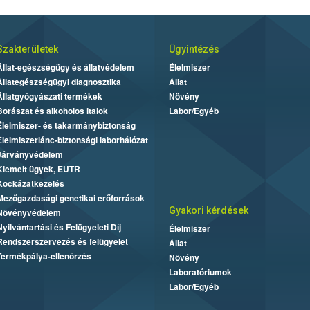
Szakterületek
Ügyintézés
Állat-egészségügy és állatvédelem
Élelmiszer
Állategészségügyi diagnosztika
Állat
Állatgyógyászati termékek
Növény
Borászat és alkoholos italok
Labor/Egyéb
Élelmiszer- és takarmánybiztonság
Élelmiszerlánc-biztonsági laborhálózat
Járványvédelem
Kiemelt ügyek, EUTR
Kockázatkezelés
Mezőgazdasági genetikai erőforrások
Gyakori kérdések
Növényvédelem
Nyilvántartási és Felügyeleti Díj
Élelmiszer
Rendszerszervezés és felügyelet
Állat
Termékpálya-ellenőrzés
Növény
Laboratóriumok
Labor/Egyéb