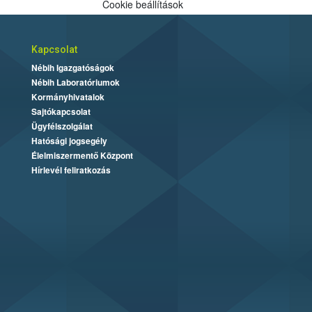
Cookie beállítások
Kapcsolat
Nébih Igazgatóságok
Nébih Laboratóriumok
Kormányhivatalok
Sajtókapcsolat
Ügyfélszolgálat
Hatósági jogsegély
Élelmiszermentő Központ
Hírlevél feliratkozás