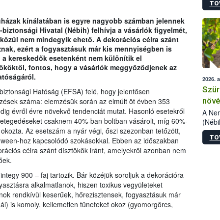
TO
kőris
jelen
ruházak kínálatában is egyre nagyobb számban jelennek
talál
biztonsági Hivatal (Nébih) felhívja a vásárlók figyelmét,
azono
k közül nem mindegyik ehető. A dekorációs célra szánt
folyta
znak, ezért a fogyasztásuk már kis mennyiségben is
intéz
l a kereskedők esetenként nem különítik el
össze
tököktől, fontos, hogy a vásárlók meggyőződjenek az
érdek
atóságáról.
2026. 
Szür
rbiztonsági Hatóság (EFSA) felé, hogy jelentősen
növé
zések száma: elemzésük során az elmúlt öt évben 353
dig évről évre növekvő tendenciát mutat. Hasonló esetekről
szől
A Nem
etegedéseket csaknem 40%-ban boltban vásárolt, míg 60%-
(Nébi
 okozta. Az esetszám a nyár végi, őszi szezonban tetőzött,
Klart
TO
módos
oween-hoz kapcsolódó szokásokkal. Ebben az időszakban
egész
rációs célra szánt dísztökök iránt, amelyekről azonban nem
felha
őek.
célja
tegy 900 – faj tartozik. Bár közéjük soroljuk a dekorációra
lehet
yasztásra alkalmatlanok, hiszen toxikus vegyületeket
Az Or
inok rendkívül keserűek, hőrezisztensek, fogyasztásuk már
felha
ál) is komoly, kellemetlen tüneteket okoz (gyomorgörcs,
terme