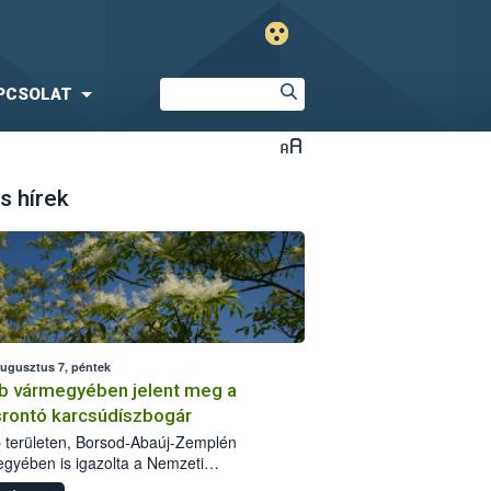
PCSOLAT
s hírek
augusztus 7, péntek
b vármegyében jelent meg a
srontó karcsúdíszbogár
 területen, Borsod-Abaúj-Zemplén
gyében is igazolta a Nemzeti
iszerlánc-biztonsági Hivatal (Nébih) a