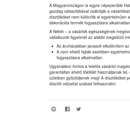
A Magyarországon is egyre népszerűbb Hall
gazdag választékával csábítják a vásárlókat
dísztököket nem különítik el egyértelműen az
dekorációs termék fogyasztásra alkalmatlan
A Nébih – a vásárlók egészségének megóvás
vállalkozók figyelmét az alábbi megelőző in
Az áruházakban javasolt elkülöníteni az 
A nem ehető fajták esetében egyértelműe
fogyasztásra alkalmatlan.
Ugyanakkor fontos a felelős vásárlói magatar
garantáltan ehető tökfélét használjanak fel
üzletben győződjenek meg! A dísztököket pe
díszítő célzattal szabad felhasználni.