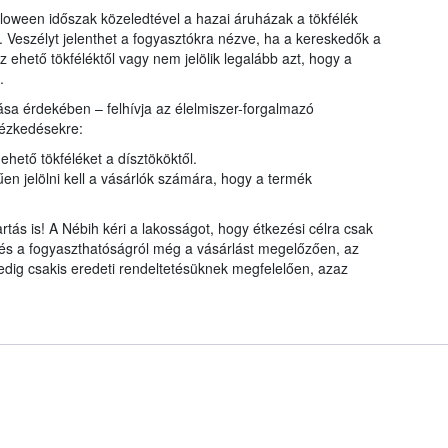
oween időszak közeledtével a hazai áruházak a tökfélék
. Veszélyt jelenthet a fogyasztókra nézve, ha a kereskedők a
 ehető tökféléktől vagy nem jelölik legalább azt, hogy a
.
a érdekében – felhívja az élelmiszer-forgalmazó
tézkedésekre:
ehető tökféléket a dísztököktől.
n jelölni kell a vásárlók számára, hogy a termék
tás is! A Nébih kéri a lakosságot, hogy étkezési célra csak
, és a fogyaszthatóságról még a vásárlást megelőzően, az
dig csakis eredeti rendeltetésüknek megfelelően, azaz