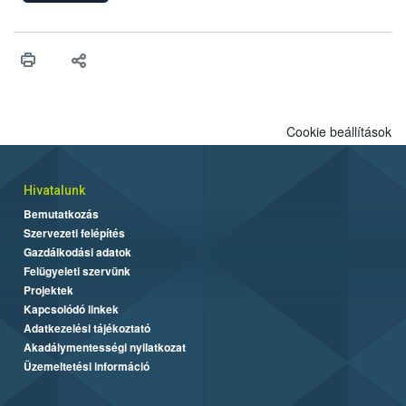
engedélyezését. Ezen eljárások során szükség esetén be kell
vonni az ebek viselkedésének megítélésében jártas szakértőt.
Cookie beállítások
Hivatalunk
Bemutatkozás
Szervezeti felépítés
Gazdálkodási adatok
Felügyeleti szervünk
Projektek
Kapcsolódó linkek
Adatkezelési tájékoztató
Akadálymentességi nyilatkozat
Üzemeltetési információ