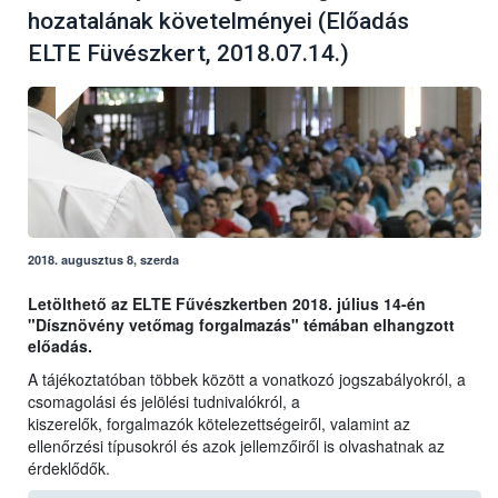
hozatalának követelményei (Előadás
ELTE Füvészkert, 2018.07.14.)
2018. augusztus 8, szerda
Letölthető az ELTE Fűvészkertben 2018. július 14-én
"Dísznövény vetőmag forgalmazás" témában elhangzott
előadás.
A tájékoztatóban többek között a vonatkozó jogszabályokról, a
csomagolási és jelölési tudnivalókról, a
kiszerelők, forgalmazók kötelezettségeiről, valamint az
ellenőrzési típusokról és azok jellemzőiről is olvashatnak az
érdeklődők.