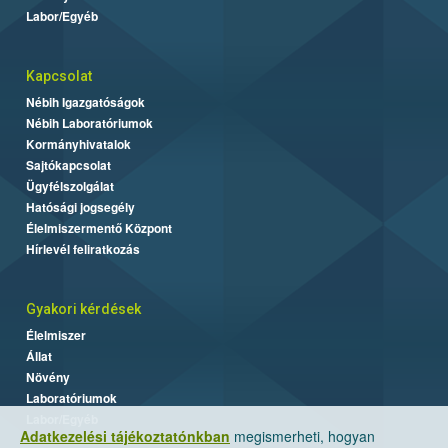
Labor/Egyéb
Kapcsolat
Nébih Igazgatóságok
Nébih Laboratóriumok
Kormányhivatalok
Sajtókapcsolat
Ügyfélszolgálat
Hatósági jogsegély
Élelmiszermentő Központ
Hírlevél feliratkozás
Gyakori kérdések
Élelmiszer
Állat
Növény
Laboratóriumok
Labor/Egyéb
Adatkezelési tájékoztatónkban
megismerheti, hogyan