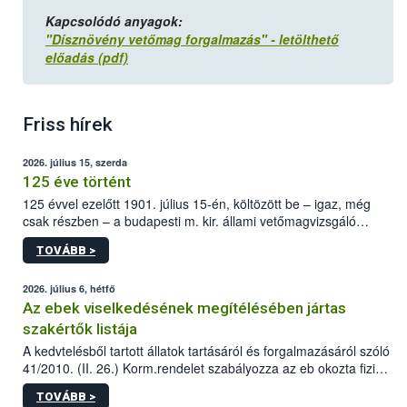
Kapcsolódó anyagok:
"Dísznövény vetőmag forgalmazás" - letölthető
előadás (pdf)
Friss hírek
2026. július 15, szerda
125 éve történt
125 évvel ezelőtt 1901. július 15-én, költözött be – igaz, még
csak részben – a budapesti m. kir. állami vetőmagvizsgáló
állomás a Kis Rókus utca 15. szám alatti, Czigler Győző által
TOVÁBB >
tervezett új épületébe.
2026. július 6, hétfő
Az ebek viselkedésének megítélésében jártas
szakértők listája
A kedvtelésből tartott állatok tartásáról és forgalmazásáról szóló
41/2010. (II. 26.) Korm.rendelet szabályozza az eb okozta fizikai
sérülés, illetve ennek veszélye keletkezésekor felmerülő
TOVÁBB >
hatósági feladatokat, valamint a veszélyes eb tartását és annak