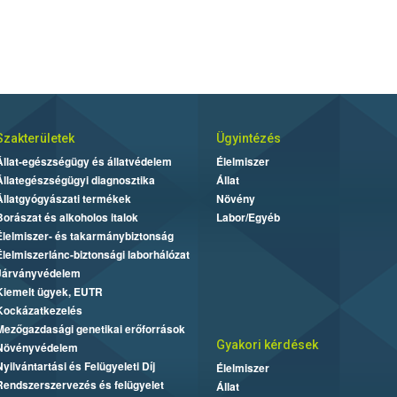
Szakterületek
Ügyintézés
Állat-egészségügy és állatvédelem
Élelmiszer
Állategészségügyi diagnosztika
Állat
Állatgyógyászati termékek
Növény
Borászat és alkoholos italok
Labor/Egyéb
Élelmiszer- és takarmánybiztonság
Élelmiszerlánc-biztonsági laborhálózat
Járványvédelem
Kiemelt ügyek, EUTR
Kockázatkezelés
Mezőgazdasági genetikai erőforrások
Gyakori kérdések
Növényvédelem
Nyilvántartási és Felügyeleti Díj
Élelmiszer
Rendszerszervezés és felügyelet
Állat