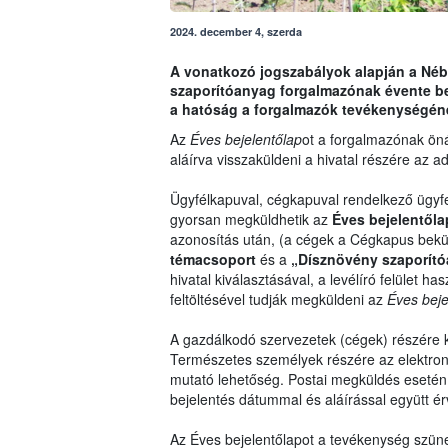
2024. december 4, szerda
A vonatkozó jogszabályok alapján a Nébi
szaporítóanyag forgalmazónak évente be k
a hatóság a forgalmazók tevékenységének
Az
Éves bejelentőlap
ot a forgalmazónak önál
aláírva visszaküldeni a hivatal részére az ad
Ügyfélkapuval, cégkapuval rendelkező ügyfe
gyorsan megküldhetik az
Éves bejelentőla
azonosítás után, (a cégek a Cégkapus bekül
témacsoport
és a
„Dísznövény szaporító
hivatal kiválasztásával, a levélíró felület has
feltöltésével tudják megküldeni az
Éves beje
A gazdálkodó szervezetek (cégek) részére kö
Természetes személyek részére az elektron
mutató lehetőség. Postai megküldés eseté
bejelentés dátummal és aláírással együtt é
Az Éves bejelentőlapot a tevékenység szüne