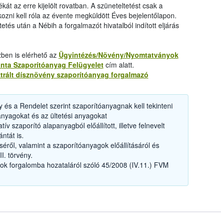
kát az erre kijelölt rovatban. A szüneteltetést csak a
kozni kell róla az évente megküldött Éves bejelentőlapon.
és után a Nébih a forgalmazót hivatalból indított eljárás
ben is elérhető az
Ügyintézés/Növény/Nyomtatványok
nta Szaporítóanyag Felügyelet
cím alatt.
ztrált dísznövény szaporítóanyag forgalmazó
 és a Rendelet szerint szaporítóanyagnak kell tekinteni
anyagokat és az ültetési anyagokat
 szaporító alapanyagból előállított, illetve felnevelt
ntát is.
séről, valamint a szaporítóanyagok előállításáról és
I. törvény.
k forgalomba hozataláról szóló 45/2008 (IV.11.) FVM