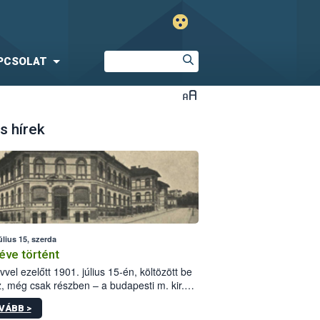
PCSOLAT
s hírek
úlius 15, szerda
éve történt
vvel ezelőtt 1901. július 15-én, költözött be
z, még csak részben – a budapesti m. kir.
i vetőmagvizsgáló állomás a Kis Rókus utca
VÁBB >
ám alatti, Czigler Győző által tervezett új