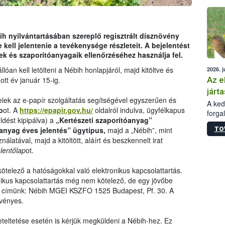
épüle
h nyilvántartásában szereplő regisztrált dísznövény
ell jelentenie a tevékenysége részleteit. A bejelentést
 és szaporítóanyagaik ellenőrzéséhez használja fel.
lóan kell letölteni a Nébih honlapjáról, majd kitöltve és
2026. j
Az e
ott év január 15-ig.
járta
lek az e-papír szolgáltatás segítségével egyszerűen és
A kedv
p
ot. A
https://epapir.gov.hu/
oldalról indulva, ügyfélkapus
forga
dést kipipálva) a
„Kertészeti szaporítóanyag”
Korm.
TO
anyag éves jelentés” ügytípus,
majd a „Nébih”, mint
sérül
ználatával, majd a kitöltött, aláírt és beszkennelt irat
felme
lentőlap
ot.
veszé
Ezen 
vonni
telező a hatóságokkal való elektronikus kapcsolattartás.
jártas
ikus kapcsolattartás még nem kötelező, de egy jövőbe
n címünk: Nébih MGEI KSZFO 1525 Budapest, Pf. 30. A
rvényes.
teltetése esetén is kérjük megküldeni a Nébih-hez. Ez