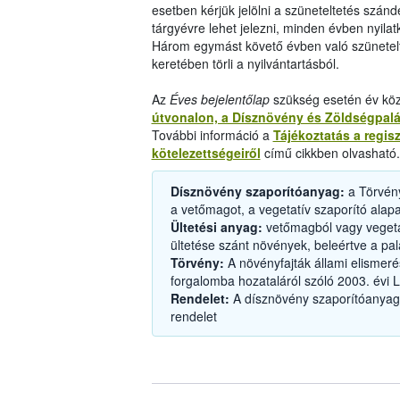
esetben kérjük jelölni a szüneteltetés szándé
tárgyévre lehet jelezni, minden évben nyilat
Három egymást követő évben való szüneteltet
keretében törli a nyilvántartásból.
Az
Éves bejelentőlap
szükség esetén év köz
útvonalon, a Dísznövény és Zöldségpalá
További információ a
Tájékoztatás a regis
kötelezettségeiről
című cikkben olvasható.
Dísznövény szaporítóanyag:
a Törvény
a vetőmagot, a vegetatív szaporító alap
Ültetési anyag:
vetőmagból vagy vegetatív
ültetése szánt növények, beleértve a palá
Törvény:
A növényfajták állami elismeré
forgalomba hozataláról szóló 2003. évi LI
Rendelet:
A dísznövény szaporítóanyago
rendelet