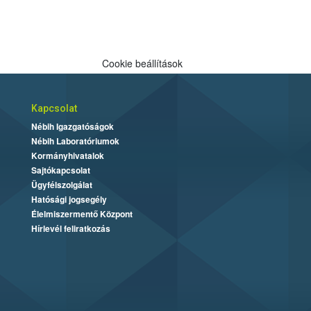
Cookie beállítások
Kapcsolat
Nébih Igazgatóságok
Nébih Laboratóriumok
Kormányhivatalok
Sajtókapcsolat
Ügyfélszolgálat
Hatósági jogsegély
Élelmiszermentő Központ
Hírlevél feliratkozás