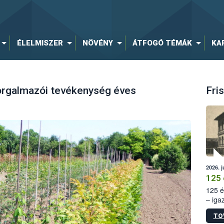
ÉLELMISZER
NÖVÉNY
ÁTFOGÓ TÉMÁK
KA
orgalmazói tevékenység éves
Fris
2026. j
125 
125 é
– iga
állam
TO
15. sz