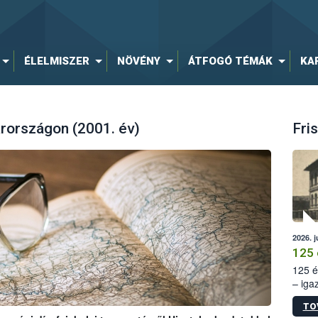
ÉLELMISZER
NÖVÉNY
ÁTFOGÓ TÉMÁK
KA
rországon (2001. év)
Fris
2026. j
125 
125 é
– iga
állam
TO
15. sz