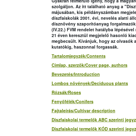
Gyakran felmerülő igény, hogy a magyaro
szolgáljon. Az itt található anyag a "Dí
májusában, kis példányszámban megjel
díszfaiskolák 2001. évi, nevelés alatti á
dísznövény szaporítóanyag forgalmazók k
(IV.22.) FVM rendelet hatályba lépésével
21 éven keresztül megjelelő hasonló kia
megbecsült. Kívánjuk, hogy az olvasók a
kutatókig, haszonnal forgassák.
Tartalomjegyzék/Contents
Címlap, szerzők/Cover page, authors
Bevezetés/Introduction
Lombos növények/Deciduous plants
Rózsák/Roses
Fenyőfélék/Conifers
Fajtaleírás/Cultivar description
Díszfaiskolai termelők ABC szerinti jegyz
Díszfaiskolai termelők KÓD szerinti jegy