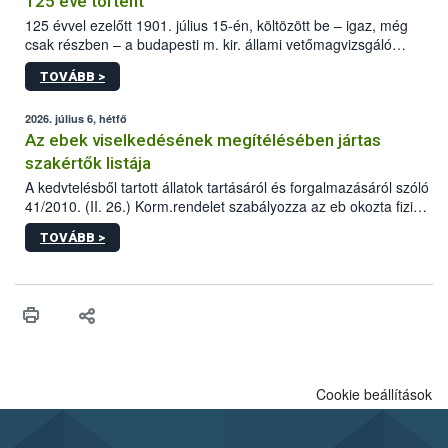
125 éve történt
125 évvel ezelőtt 1901. július 15-én, költözött be – igaz, még
csak részben – a budapesti m. kir. állami vetőmagvizsgáló
állomás a Kis Rókus utca 15. szám alatti, Czigler Győző által
TOVÁBB >
tervezett új épületébe.
2026. július 6, hétfő
Az ebek viselkedésének megítélésében jártas
szakértők listája
A kedvtelésből tartott állatok tartásáról és forgalmazásáról szóló
41/2010. (II. 26.) Korm.rendelet szabályozza az eb okozta fizikai
sérülés, illetve ennek veszélye keletkezésekor felmerülő
TOVÁBB >
hatósági feladatokat, valamint a veszélyes eb tartását és annak
engedélyezését. Ezen eljárások során szükség esetén be kell
vonni az ebek viselkedésének megítélésében jártas szakértőt.
Cookie beállítások