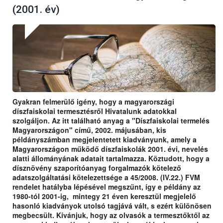
(2001. év)
Gyakran felmerülő igény, hogy a magyarországi
díszfaiskolai termesztésről Hivatalunk adatokkal
szolgáljon. Az itt található anyag a "Díszfaiskolai termelés
Magyarországon" című, 2002. májusában, kis
példányszámban megjelentetett kiadványunk, amely a
Magyarországon működő díszfaiskolák 2001. évi, nevelés
alatti állományának adatait tartalmazza. Köztudott, hogy a
dísznövény szaporítóanyag forgalmazók kötelező
adatszolgáltatási kötelezettsége a 45/2008. (IV.22.) FVM
rendelet hatályba lépésével megszűnt, így e példány az
1980-tól 2001-ig, mintegy 21 éven keresztül megjelelő
hasonló kiadványok utolsó tagjává vált, s ezért különösen
megbecsült. Kívánjuk, hogy az olvasók a termesztőktől az