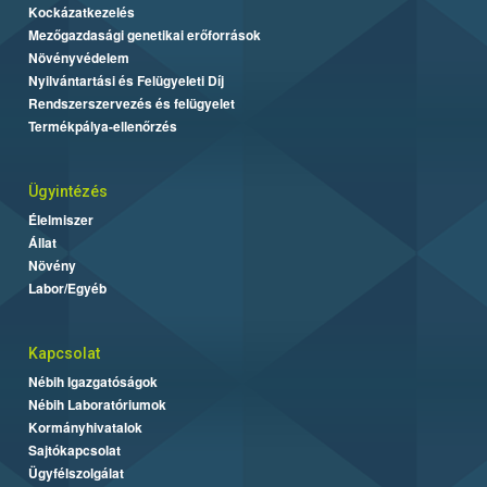
Kockázatkezelés
Mezőgazdasági genetikai erőforrások
Növényvédelem
Nyilvántartási és Felügyeleti Díj
Rendszerszervezés és felügyelet
Termékpálya-ellenőrzés
Ügyintézés
Élelmiszer
Állat
Növény
Labor/Egyéb
Kapcsolat
Nébih Igazgatóságok
Nébih Laboratóriumok
Kormányhivatalok
Sajtókapcsolat
Ügyfélszolgálat