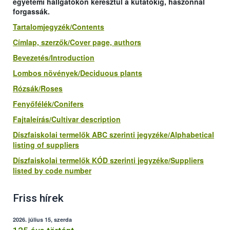
egyetemi hallgatókon keresztül a kutatókig, haszonnal
forgassák.
Tartalomjegyzék/Contents
Címlap, szerzők/Cover page, authors
Bevezetés/Introduction
Lombos növények/Deciduous plants
Rózsák/Roses
Fenyőfélék/Conifers
Fajtaleírás/Cultivar description
Díszfaiskolai termelők ABC szerinti jegyzéke/Alphabetical
listing of suppliers
Díszfaiskolai termelők KÓD szerinti jegyzéke/Suppliers
listed by code number
Friss hírek
2026. július 15, szerda