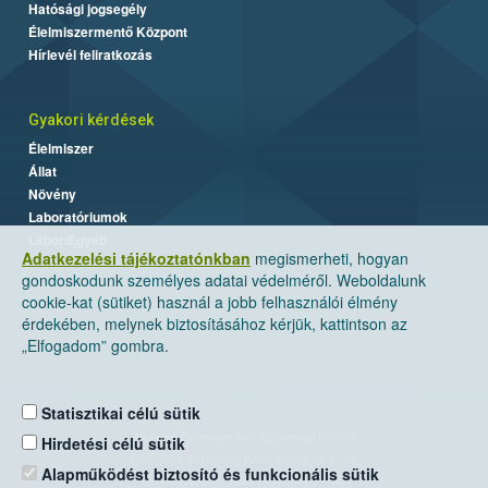
Hatósági jogsegély
Élelmiszermentő Központ
Hírlevél feliratkozás
Gyakori kérdések
Élelmiszer
Állat
Növény
Laboratóriumok
Labor/Egyéb
Adatkezelési tájékoztatónkban
megismerheti, hogyan
gondoskodunk személyes adatai védelméről. Weboldalunk
cookie-kat (sütiket) használ a jobb felhasználói élmény
érdekében, melynek biztosításához kérjük, kattintson az
„Elfogadom” gombra.
Statisztikai célú sütik
Nemzeti Élelmiszerlánc-biztonsági Hivatal
Hirdetési célú sütik
Cím: 1024 Budapest, Keleti Károly utca. 24.
Alapműködést biztosító és funkcionális sütik
Levelezési cím: 1525 Budapest. Pf. 30.