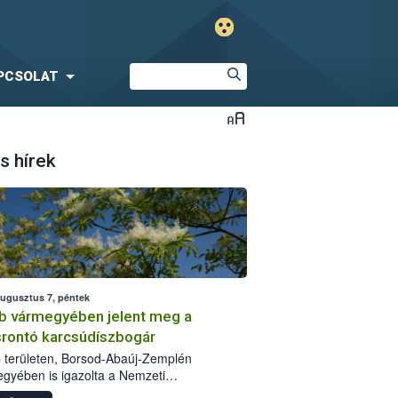
PCSOLAT
s hírek
augusztus 7, péntek
b vármegyében jelent meg a
srontó karcsúdíszbogár
 területen, Borsod-Abaúj-Zemplén
gyében is igazolta a Nemzeti
iszerlánc-biztonsági Hivatal (Nébih) a