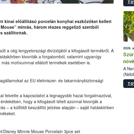
TO
kőris
jelen
talál
azono
t kínai előállítású porcelán konyhai eszközöket kellett
folyta
 Mouse” mintás, három részes reggeliző szettből
intéz
 szállítottak.
össze
érdek
2026. 
 a cég lengyelországi divíziójától a kifogásolt termékről. A
Szür
atáskörben kivonták a forgalomból, valamint ugyanígy
növé
t, más motívummal ellátott termékek esetében is.
szől
A Nem
(Nébi
Klart
 tagállamokat az EU élelmiszer- és takarmánybiztonsági
TO
módos
egész
 felvette a kapcsolatot a legnagyobb hazai forgalmazóval,
felha
dekében, hogy a kifogásolt tételt azonnal kivonják a
célja
ás – a külföldi beszállító jelzése alapján – saját hatáskörben
lehet
rmékeket.
Az Or
felha
terme
et/Disney Minnie Mouse Porcelain 3pce set