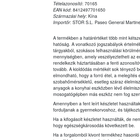
Tételazonosító
: 70165
EAN kód
: 8412497701650
Származási hely
: Kína
Importőr
: STOR S.L. Paseo General Marti
A termékben a határértéket több mint kéts
hatóság. A vonatkozó jogszabályok értelméb
tárgyakból, szokásos felhasználási körülmé
mennyiségben, amely veszélyeztetheti az em
rendelkezik háztartásában a fenti azonosító
tovább. A kioldódás mértékét sok tényező be
elmondható, hogy a forró étel, a melegítés e
szobahőmérsékletű, esetleg száraz élelmisz
anyagok a konyhai eszközben lévő élelmisz
mosogatógépben más eszköz nem fog szen
Amennyiben a fent leírt készletet használtak
forduljanak a gyermekorvoshoz, és tájékozt
Ha a kifogásolt készletet használták, de ne
hogy egészségkárosodás következett be.
Ha a forgalomból kivont termékhez hasonló k