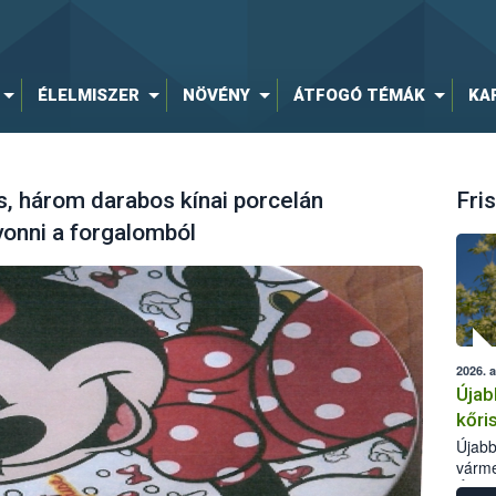
ÉLELMISZER
NÖVÉNY
ÁTFOGÓ TÉMÁK
KA
, három darabos kínai porcelán
Fris
ivonni a forgalomból
2026. 
Újab
kőri
Újabb
várme
Élelm