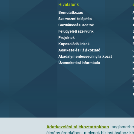
Hivatalunk
Bemutatkozás
Szervezeti felépítés
Gazdálkodási adatok
Felügyeleti szervünk
Projektek
Kapcsolódó linkek
Adatkezelési tájékoztató
Akadálymentességi nyilatkozat
Üzemeltetési információ
Adatkezelési tájékoztatónkban
megismerheti
élmény érdekében, melynek biztosításához kér