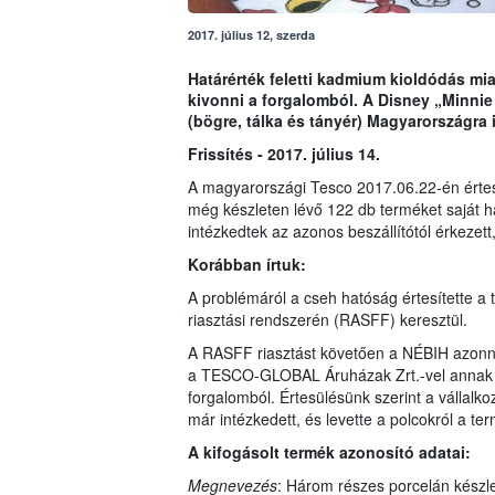
2017. július 12, szerda
Határérték feletti kadmium kioldódás miat
kivonni a forgalomból. A Disney „Minnie
(bögre, tálka és tányér) Magyarországra is
Frissítés - 2017. július 14.
A magyarországi Tesco 2017.06.22-én értesült
még készleten lévő 122 db terméket saját h
intézkedtek az azonos beszállítótól érkezet
Korábban írtuk:
A problémáról a cseh hatóság értesítette a
riasztási rendszerén (RASFF) keresztül.
A RASFF riasztást követően a NÉBIH azonnal
a TESCO-GLOBAL Áruházak Zrt.-vel annak ér
forgalomból. Értesülésünk szerint a vállalkoz
már intézkedett, és levette a polcokról a te
A kifogásolt termék azonosító adatai:
Megnevezés
: Három részes porcelán készl