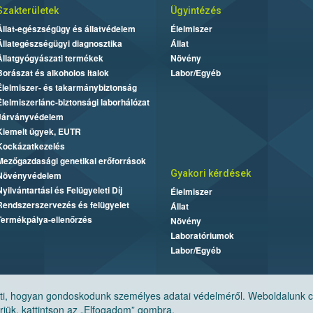
Szakterületek
Ügyintézés
Állat-egészségügy és állatvédelem
Élelmiszer
Állategészségügyi diagnosztika
Állat
Állatgyógyászati termékek
Növény
Borászat és alkoholos italok
Labor/Egyéb
Élelmiszer- és takarmánybiztonság
Élelmiszerlánc-biztonsági laborhálózat
Járványvédelem
Kiemelt ügyek, EUTR
Kockázatkezelés
Mezőgazdasági genetikai erőforrások
Gyakori kérdések
Növényvédelem
Nyilvántartási és Felügyeleti Díj
Élelmiszer
Rendszerszervezés és felügyelet
Állat
Termékpálya-ellenőrzés
Növény
Laboratóriumok
Labor/Egyéb
, hogyan gondoskodunk személyes adatai védelméről. Weboldalunk cook
jük, kattintson az „Elfogadom” gombra.