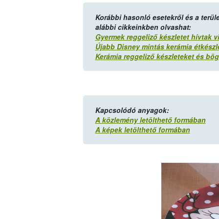
Korábbi hasonló esetekről és a terüle
alábbi cikkeinkben olvashat:
Gyermek reggeliző készletet hívtak v
Újabb Disney mintás kerámia étkészle
Kerámia reggeliző készleteket és bög
Kapcsolódó anyagok:
A közlemény letölthető formában
A képek letölthető formában