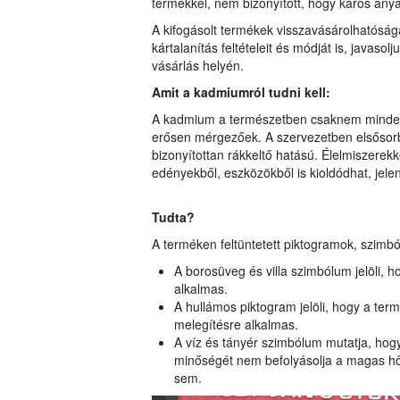
termékkel, nem bizonyított, hogy káros anya
A kifogásolt termékek visszavásárolhatóság
kártalanítás feltételeit és módját is, javas
vásárlás helyén.
Amit a kadmiumról tudni kell:
A kadmium a természetben csaknem mindenü
erősen mérgezőek. A szervezetben elsősor
bizonyítottan rákkeltő hatású. Élelmiszerek
edényekből, eszközökből is kioldódhat, jel
Tudta?
A terméken feltüntetett piktogramok, szimból
A borosüveg és villa szimbólum jelöli, h
alkalmas.
A hullámos piktogram jelöli, hogy a ter
melegítésre alkalmas.
A víz és tányér szimbólum mutatja, h
minőségét nem befolyásolja a magas hő
sem.