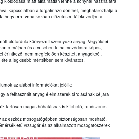
g kioldódása miatt alkalmatlan lenne a konyhai használatra.
ával kapcsolatban a forgalmazó dönthet, meghatározhatja a
oljuk, hogy erre vonatkozóan előzetesen tájékozódjon a
tt előforduló környezeti szennyező anyag. Vegyületei
ban a májban és a vesében felhalmozódásra képes,
kel érintkező, nem megfelelően készített anyagokból,
enléte a legkisebb mértékben sem kívánatos.
umok az alábbi információkat jelölik:
ogy a felhasznált anyag élelmiszerek tárolásának céljára
mék tartósan magas hőhatásnak is kitehető, rendszeres
ogy az eszköz mosogatógépben biztonságosan mosható,
mérsékletű vízsugár és az alkalmazott mosogatószerek