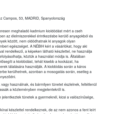
nez Campos, 53, MADRID, Spanyolország
zeresen meghaladó kadmium kioldódást mért a cseh
en az élelmiszerekkel érintkezésbe kerülő anyagokból és
nyek között, nem oldódhatnak ki anyagok olyan
beri egészséget. A NÉBIH kéri a vásárlókat, hogy aki
val rendelkező, a képeken látható készlettel, ne használja
folyásolhatja, köztük a használat módja is. Általában
lősegíti a kioldódást, tehát kisebb a kockázat, ha
erek tálalására használják. A kioldódás során a káros
erbe kerülhetnek, azonban a mosogatás során, esetleg a
nyeződni.
 vagy használnak, és bármilyen tünetet észlelnek, feltétlenül
assák a közleményben megjelentekről is.
m jelentkeztek tünetek a gyermeknél, kicsi a valószínűsége,
ínai készlettel rendelkeznek, de az nem azonos a fent leírt