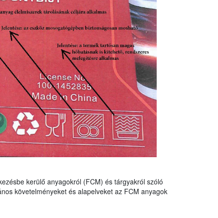
tkezésbe kerülő anyagokról (FCM) és tárgyakról szóló
lános követelményeket és alapelveket az FCM anyagok