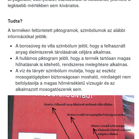
legkisebb mértékben sem kívánatos.
Tudta?
A terméken feltüntetett piktogramok, szimbólumok az alábbi
információkat jelölik:
A borosüveg és villa szimbólum jelöli, hogy a felhasznált
anyag élelmiszerek tárolásának céljára alkalmas.
A hullámos piktogram jelöli, hogy a termék tartósan magas
hőhatásnak is kitehető, rendszeres melegítésre alkalmas.
A víz és tányér szimbólum mutatja, hogy az eszköz
mosogatógépben biztonságosan mosható, minőségét nem
befolyásolja a magas hőmérsékletű vízsugár és az
alkalmazott mosogatószerek sem.