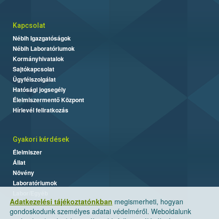
Kapcsolat
Nébih Igazgatóságok
Nébih Laboratóriumok
Kormányhivatalok
Sajtókapcsolat
Ügyfélszolgálat
Hatósági jogsegély
Élelmiszermentő Központ
Hírlevél feliratkozás
Gyakori kérdések
Élelmiszer
Állat
Növény
Laboratóriumok
Labor/Egyéb
Adatkezelési tájékoztatónkban
megismerheti, hogyan
gondoskodunk személyes adatai védelméről. Weboldalunk