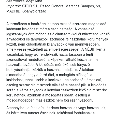
Származási hely
: Kína
Importőr
: STOR S.L. Paseo General Martinez Campos, 53,
MADRID, Spanyolország
A termékben a határértéket több mint kétszeresen meghaladó
kadmium kioldódást mért a cseh hatóság. A vonatkozó
jogszabályok értelmében az élelmiszerekkel érintkezésbe kerülő
anyagokból és tárgyakból, szokásos felhasználási körülmények
között, nem oldódhatnak ki anyagok olyan mennyiségben,
amely veszélyeztetheti az emberi egészséget. A NÉBIH kéri a
vásárlókat, hogy aki rendelkezik háztartásában a fenti
azonosítóval rendelkező, a képeken látható készlettel, ne
használja tovább. A kioldódás mértékét sok tényező
befolyásolhatja, köztük a használat módja is. Általában
elmondható, hogy a forró étel, a melegítés elősegíti a
kioldódást, tehát kisebb a kockázat, ha szobahőmérsékletű,
esetleg száraz élelmiszerek tálalására használják. A kioldódás
során a káros anyagok a konyhai eszközben lévő élelmiszerbe
kerülhetnek, azonban a mosogatás során, esetleg a
mosogatógépben más eszköz nem fog szennyeződni.
Amennyiben a fent leírt készletet használtak vagy használnak,
és bármilyen tünetet észlelnek, feltétlenül forduljanak a