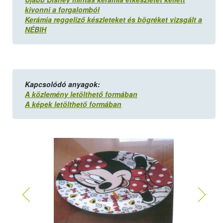
kivonni a forgalomból
Kerámia reggeliző készleteket és bögréket vizsgált a
NÉBIH
Kapcsolódó anyagok:
A közlemény letölthető formában
A képek letölthető formában