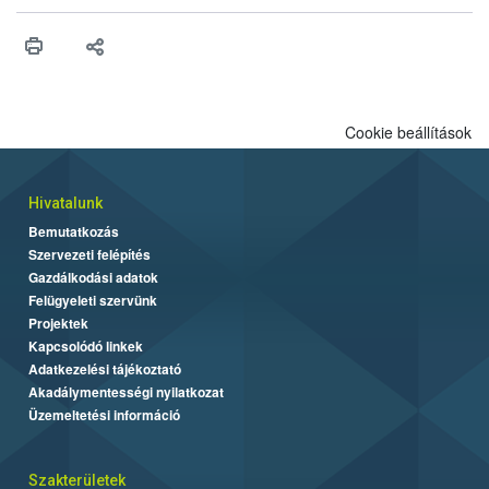
érésű szőlőkben is legyen lehetőség a károsító elleni további
védekezésre. Az Oroganic készítmény kis kiszerelésben kiskerti
felhasználók számára is elérhető és ökológiai termesztésben is
engedélyezett.
Cookie beállítások
Hivatalunk
Bemutatkozás
Szervezeti felépítés
Gazdálkodási adatok
Felügyeleti szervünk
Projektek
Kapcsolódó linkek
Adatkezelési tájékoztató
Akadálymentességi nyilatkozat
Üzemeltetési információ
Szakterületek