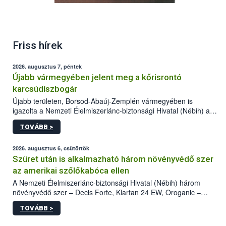
Friss hírek
2026. augusztus 7, péntek
Újabb vármegyében jelent meg a kőrisrontó
karcsúdíszbogár
Újabb területen, Borsod-Abaúj-Zemplén vármegyében is
igazolta a Nemzeti Élelmiszerlánc-biztonsági Hivatal (Nébih) a
kőrisrontó karcsúdíszbogár (Agrilus planipennis) jelenlétét. A
TOVÁBB >
kártevőt nem csak színcsapdában találták meg, de már fertőzött
fában is azonosították. A növényvédelmi szakemberek folytatják
az intenzív felderítést, emellett az intézkedéseket a szlovák
2026. augusztus 6, csütörtök
hatósággal is összehangolják a terjedés megállítása érdekében.
Szüret után is alkalmazható három növényvédő szer
az amerikai szőlőkabóca ellen
A Nemzeti Élelmiszerlánc-biztonsági Hivatal (Nébih) három
növényvédő szer – Decis Forte, Klartan 24 EW, Oroganic –
engedélyokiratát módosította, így azok a szüretet követően,
TOVÁBB >
egészen a vesszőérettség (BBCH 91) stádiumáig
felhasználhatóak a szőlőben. A kiterjesztések célja, hogy a korai