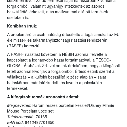
készleten lévő 122 db terméket saját hatáskörben kivonták a
forgalomból, valamint ugyanígy intézkedtek az azonos
beszállítótól érkezett, más motívummal ellátott termékek
esetében is.
Korábban írtuk:
A problémáról a cseh hatóság értesítette a tagállamokat az EU
élelmiszer- és takarmánybiztonsági riasztási rendszerén
(RASFF) keresztül.
A RASFF riasztást követően a NÉBIH azonnal felvette a
kapcsolatot a legnagyobb hazai forgalmazóval, a TESCO-
GLOBAL Áruházak Zrt.-vel annak érdekében, hogy a kifogásolt
tételt azonnal kivonják a forgalomból. Értesülésünk szerint a
vállalkozás – a külföldi beszállító jelzése alapján – saját
hatáskörben már intézkedett, és levette a polcokról a
termékeket.
A kifogásolt termék azonosító adatai:
Megnevezés
: Három részes porcelán készlet/Disney Minnie
Mouse Porcelain 3pce set
Tételazonosító
: 70165
EAN kód
: 8412497701650