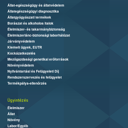
Állat-egészségügy és állatvédelem
Állategészségügyi diagnosztika
Állatgyógyászati termékek
Borászat és alkoholos italok
Élelmiszer- és takarmánybiztonság
Élelmiszerlánc-biztonsági laborhálózat
Járványvédelem
Kiemelt ügyek, EUTR
Kockázatkezelés
Mezőgazdasági genetikai erőforrások
Növényvédelem
Nyilvántartási és Felügyeleti Díj
Rendszerszervezés és felügyelet
Termékpálya-ellenőrzés
Ügyintézés
Élelmiszer
Állat
Növény
Labor/Egyéb