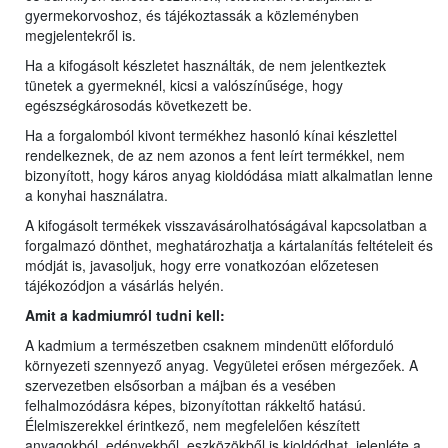
gyermekorvoshoz, és tájékoztassák a közleményben
megjelentekről is.
Ha a kifogásolt készletet használták, de nem jelentkeztek
tünetek a gyermeknél, kicsi a valószínűsége, hogy
egészségkárosodás következett be.
Ha a forgalomból kivont termékhez hasonló kínai készlettel
rendelkeznek, de az nem azonos a fent leírt termékkel, nem
bizonyított, hogy káros anyag kioldódása miatt alkalmatlan lenne
a konyhai használatra.
A kifogásolt termékek visszavásárolhatóságával kapcsolatban a
forgalmazó dönthet, meghatározhatja a kártalanítás feltételeit és
módját is, javasoljuk, hogy erre vonatkozóan előzetesen
tájékozódjon a vásárlás helyén.
Amit a kadmiumról tudni kell:
A kadmium a természetben csaknem mindenütt előforduló
környezeti szennyező anyag. Vegyületei erősen mérgezőek. A
szervezetben elsősorban a májban és a vesében
felhalmozódásra képes, bizonyítottan rákkeltő hatású.
Élelmiszerekkel érintkező, nem megfelelően készített
anyagokból, edényekből, eszközökből is kioldódhat, jelenléte a