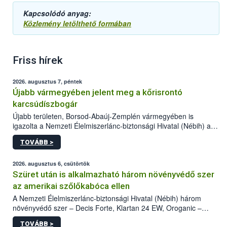
Kapcsolódó anyag:
Közlemény letölthető formában
Friss hírek
2026. augusztus 7, péntek
Újabb vármegyében jelent meg a kőrisrontó
karcsúdíszbogár
Újabb területen, Borsod-Abaúj-Zemplén vármegyében is
igazolta a Nemzeti Élelmiszerlánc-biztonsági Hivatal (Nébih) a
kőrisrontó karcsúdíszbogár (Agrilus planipennis) jelenlétét. A
TOVÁBB >
kártevőt nem csak színcsapdában találták meg, de már fertőzött
fában is azonosították. A növényvédelmi szakemberek folytatják
az intenzív felderítést, emellett az intézkedéseket a szlovák
2026. augusztus 6, csütörtök
hatósággal is összehangolják a terjedés megállítása érdekében.
Szüret után is alkalmazható három növényvédő szer
az amerikai szőlőkabóca ellen
A Nemzeti Élelmiszerlánc-biztonsági Hivatal (Nébih) három
növényvédő szer – Decis Forte, Klartan 24 EW, Oroganic –
engedélyokiratát módosította, így azok a szüretet követően,
TOVÁBB >
egészen a vesszőérettség (BBCH 91) stádiumáig