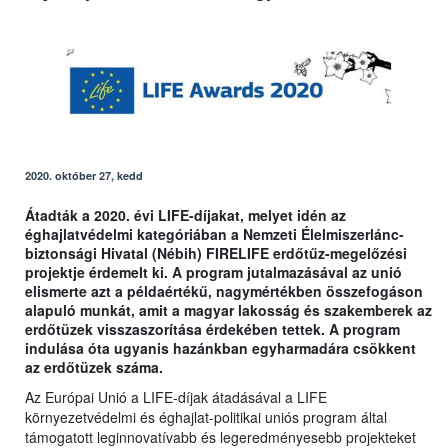
2020. október 27, kedd
Átadták a 2020. évi LIFE-díjakat, melyet idén az
éghajlatvédelmi kategóriában a Nemzeti Élelmiszerlánc-
biztonsági Hivatal (Nébih) FIRELIFE erdőtűz-megelőzési
projektje érdemelt ki. A program jutalmazásával az unió
elismerte azt a példaértékű, nagymértékben összefogáson
alapuló munkát, amit a magyar lakosság és szakemberek az
erdőtüzek visszaszorítása érdekében tettek. A program
indulása óta ugyanis hazánkban egyharmadára csökkent
az erdőtüzek száma.
Az Európai Unió a LIFE-díjak átadásával a LIFE
környezetvédelmi és éghajlat-politikai uniós program által
támogatott leginnovatívabb és legeredményesebb projekteket