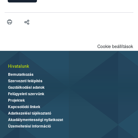
felhasználhatóak a szőlőben. A kiterjesztések célja, hogy a korai
érésű szőlőkben is legyen lehetőség a károsító elleni további
védekezésre. Az Oroganic készítmény kis kiszerelésben kiskerti
felhasználók számára is elérhető és ökológiai termesztésben is
engedélyezett.
Cookie beállítások
Hivatalunk
Bemutatkozás
Szervezeti felépítés
Gazdálkodási adatok
Felügyeleti szervünk
Projektek
Kapcsolódó linkek
Adatkezelési tájékoztató
Akadálymentességi nyilatkozat
Üzemeltetési információ