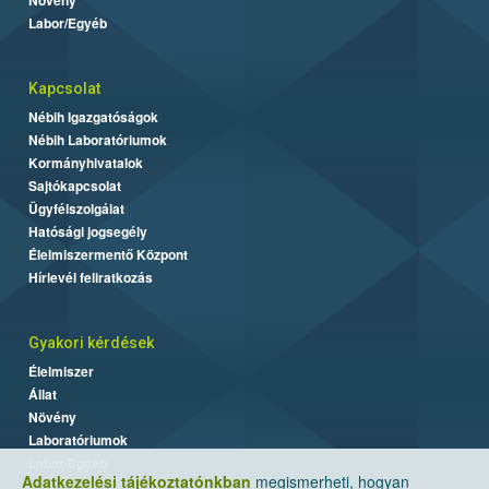
Labor/Egyéb
Kapcsolat
Nébih Igazgatóságok
Nébih Laboratóriumok
Kormányhivatalok
Sajtókapcsolat
Ügyfélszolgálat
Hatósági jogsegély
Élelmiszermentő Központ
Hírlevél feliratkozás
Gyakori kérdések
Élelmiszer
Állat
Növény
Laboratóriumok
Labor/Egyéb
Adatkezelési tájékoztatónkban
megismerheti, hogyan