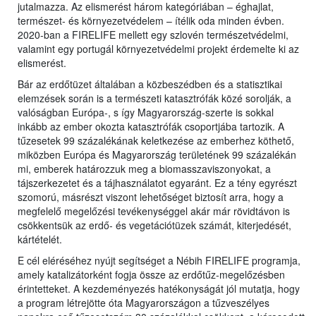
jutalmazza. Az elismerést három kategóriában – éghajlat,
természet- és környezetvédelem – ítélik oda minden évben.
2020-ban a FIRELIFE mellett egy szlovén természetvédelmi,
valamint egy portugál környezetvédelmi projekt érdemelte ki az
elismerést.
Bár az erdőtüzet általában a közbeszédben és a statisztikai
elemzések során is a természeti katasztrófák közé sorolják, a
valóságban Európa-, s így Magyarország-szerte is sokkal
inkább az ember okozta katasztrófák csoportjába tartozik. A
tűzesetek 99 százalékának keletkezése az emberhez köthető,
miközben Európa és Magyarország területének 99 százalékán
mi, emberek határozzuk meg a biomasszaviszonyokat, a
tájszerkezetet és a tájhasználatot egyaránt. Ez a tény egyrészt
szomorú, másrészt viszont lehetőséget biztosít arra, hogy a
megfelelő megelőzési tevékenységgel akár már rövidtávon is
csökkentsük az erdő- és vegetációtüzek számát, kiterjedését,
kártételét.
E cél eléréséhez nyújt segítséget a Nébih FIRELIFE programja,
amely katalizátorként fogja össze az erdőtűz-megelőzésben
érintetteket. A kezdeményezés hatékonyságát jól mutatja, hogy
a program létrejötte óta Magyarországon a tűzveszélyes