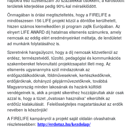
napokra eső tűzesetszám 30 százalékkal csökkent, a károsodott
területek kiterjedése pedig 90%-kal mérséklődött.
Önmagában is óriási megtiszteltetés, hogy a FIRELIFE a
mindösszesen 156 LIFE projekt közül a döntőbe kerülhetett,
hiszen számos kiemelkedően jó program zajlik Európában. Az
elnyert LIFE AWARD díj hatalmas elismerés számunkra, amely
nemcsak az eddig elért eredményeinket méltatja, de lendületet
ad munkánk folytatásához is.
Szeretnénk hangsúlyozni, hogy a díj nemcsak közvetlenül az
erdész, természetvédő, tűzoltó, pedagógiai és kommunikációs
szakembereket felvonultató projektcsapatot illeti meg. Az
elismerés ugyanannyira szól mindazoknak az
erdőgazdálkodóknak, földműveseknek, kertészkedőknek,
erdőjáróknak, dohányzó gépjárművezetőknek, továbbá
Magyarország minden lakosának és hazánk külföldi
vendégeinek is, akik a projekt sikeréhez hozzájárultak akár csak
azzal is, hogy a tüzet „óvatosan használva” elkerülték az
erdőtűz kialakulását. Felelősségteljes magatartásukat az erdők
nevében is köszönjük!
A FIRELIFE kampányról a projekt saját oldalán olvashatnak
részletesebben:
http://erdotuz.hu/kezdolap/