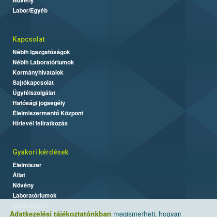
Labor/Egyéb
Kapcsolat
Nébih Igazgatóságok
Nébih Laboratóriumok
Kormányhivatalok
Sajtókapcsolat
Ügyfélszolgálat
Hatósági jogsegély
Élelmiszermentő Központ
Hírlevél feliratkozás
Gyakori kérdések
Élelmiszer
Állat
Növény
Laboratóriumok
Labor/Egyéb
Adatkezelési tájékoztatónkban
megismerheti, hogyan