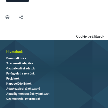
felhasználhatóak a szőlőben. A kiterjesztések célja, hogy a korai
érésű szőlőkben is legyen lehetőség a károsító elleni további
védekezésre. Az Oroganic készítmény kis kiszerelésben kiskerti
felhasználók számára is elérhető és ökológiai termesztésben is
engedélyezett.
Cookie beállítások
Hivatalunk
Bemutatkozás
Szervezeti felépítés
Gazdálkodási adatok
Felügyeleti szervünk
Projektek
Kapcsolódó linkek
Adatkezelési tájékoztató
Akadálymentességi nyilatkozat
Üzemeltetési információ