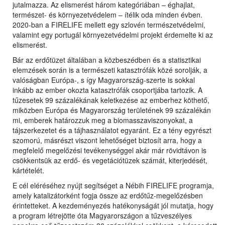
jutalmazza. Az elismerést három kategóriában – éghajlat,
természet- és környezetvédelem – ítélik oda minden évben.
2020-ban a FIRELIFE mellett egy szlovén természetvédelmi,
valamint egy portugál környezetvédelmi projekt érdemelte ki az
elismerést.
Bár az erdőtüzet általában a közbeszédben és a statisztikai
elemzések során is a természeti katasztrófák közé sorolják, a
valóságban Európa-, s így Magyarország-szerte is sokkal
inkább az ember okozta katasztrófák csoportjába tartozik. A
tűzesetek 99 százalékának keletkezése az emberhez köthető,
miközben Európa és Magyarország területének 99 százalékán
mi, emberek határozzuk meg a biomasszaviszonyokat, a
tájszerkezetet és a tájhasználatot egyaránt. Ez a tény egyrészt
szomorú, másrészt viszont lehetőséget biztosít arra, hogy a
megfelelő megelőzési tevékenységgel akár már rövidtávon is
csökkentsük az erdő- és vegetációtüzek számát, kiterjedését,
kártételét.
E cél eléréséhez nyújt segítséget a Nébih FIRELIFE programja,
amely katalizátorként fogja össze az erdőtűz-megelőzésben
érintetteket. A kezdeményezés hatékonyságát jól mutatja, hogy
a program létrejötte óta Magyarországon a tűzveszélyes