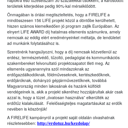
napokra eső tűzesetszám 30 százalékkal csökkent, a károsodott
területek kiterjedése pedig 90%-kal mérséklődött.
Önmagában is óriási megtiszteltetés, hogy a FIRELIFE a
mindösszesen 156 LIFE projekt közül a döntőbe kerülhetett,
hiszen számos kiemelkedően jó program zajlik Európában. Az
elnyert LIFE AWARD díj hatalmas elismerés számunkra, amely
nemcsak az eddig elért eredményeinket méltatja, de lendületet
ad munkánk folytatásához is.
Szeretnénk hangsúlyozni, hogy a díj nemcsak közvetlenül az
erdész, természetvédő, tűzoltó, pedagógiai és kommunikációs
szakembereket felvonultató projektcsapatot illeti meg. Az
elismerés ugyanannyira szól mindazoknak az
erdőgazdálkodóknak, földműveseknek, kertészkedőknek,
erdőjáróknak, dohányzó gépjárművezetőknek, továbbá
Magyarország minden lakosának és hazánk külföldi
vendégeinek is, akik a projekt sikeréhez hozzájárultak akár csak
azzal is, hogy a tüzet „óvatosan használva” elkerülték az
erdőtűz kialakulását. Felelősségteljes magatartásukat az erdők
nevében is köszönjük!
A FIRELIFE kampányról a projekt saját oldalán olvashatnak
részletesebben:
http://erdotuz.hu/kezdolap/