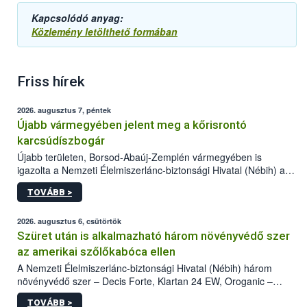
Kapcsolódó anyag:
Közlemény letölthető formában
Friss hírek
2026. augusztus 7, péntek
Újabb vármegyében jelent meg a kőrisrontó
karcsúdíszbogár
Újabb területen, Borsod-Abaúj-Zemplén vármegyében is
igazolta a Nemzeti Élelmiszerlánc-biztonsági Hivatal (Nébih) a
kőrisrontó karcsúdíszbogár (Agrilus planipennis) jelenlétét. A
TOVÁBB >
kártevőt nem csak színcsapdában találták meg, de már fertőzött
fában is azonosították. A növényvédelmi szakemberek folytatják
az intenzív felderítést, emellett az intézkedéseket a szlovák
2026. augusztus 6, csütörtök
hatósággal is összehangolják a terjedés megállítása érdekében.
Szüret után is alkalmazható három növényvédő szer
az amerikai szőlőkabóca ellen
A Nemzeti Élelmiszerlánc-biztonsági Hivatal (Nébih) három
növényvédő szer – Decis Forte, Klartan 24 EW, Oroganic –
engedélyokiratát módosította, így azok a szüretet követően,
TOVÁBB >
egészen a vesszőérettség (BBCH 91) stádiumáig