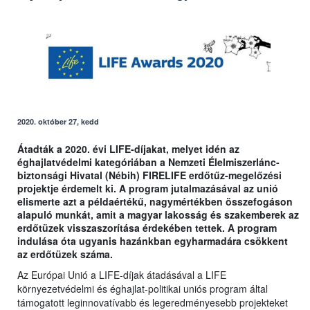
2020. október 27, kedd
Átadták a 2020. évi LIFE-díjakat, melyet idén az
éghajlatvédelmi kategóriában a Nemzeti Élelmiszerlánc-
biztonsági Hivatal (Nébih) FIRELIFE erdőtűz-megelőzési
projektje érdemelt ki. A program jutalmazásával az unió
elismerte azt a példaértékű, nagymértékben összefogáson
alapuló munkát, amit a magyar lakosság és szakemberek az
erdőtüzek visszaszorítása érdekében tettek. A program
indulása óta ugyanis hazánkban egyharmadára csökkent
az erdőtüzek száma.
Az Európai Unió a LIFE-díjak átadásával a LIFE
környezetvédelmi és éghajlat-politikai uniós program által
támogatott leginnovatívabb és legeredményesebb projekteket