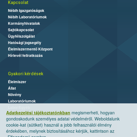
Kapcsolat
Nébih Igazgatóságok
Nébih Laboratóriumok
Kormányhivatalok
Sajtókapcsolat
Ügyfélszolgálat
Hatósági jogsegély
Élelmiszermentő Központ
Hírlevél feliratkozás
Gyakori kérdések
Élelmiszer
Állat
Növény
Laboratóriumok
Labor/Egyéb
Adatkezelési tájékoztatónkban
megismerheti, hogyan
gondoskodunk személyes adatai védelméről. Weboldalunk
cookie-kat (sütiket) használ a jobb felhasználói élmény
érdekében, melynek biztosításához kérjük, kattintson az