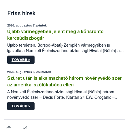
Friss hírek
2026. augusztus 7, péntek
Újabb vármegyében jelent meg a kőrisrontó
karcsúdíszbogár
Újabb területen, Borsod-Abaúj-Zemplén vármegyében is
igazolta a Nemzeti Élelmiszerlánc-biztonsági Hivatal (Nébih) a
kőrisrontó karcsúdíszbogár (Agrilus planipennis) jelenlétét. A
TOVÁBB >
kártevőt nem csak színcsapdában találták meg, de már fertőzött
fában is azonosították. A növényvédelmi szakemberek folytatják
az intenzív felderítést, emellett az intézkedéseket a szlovák
2026. augusztus 6, csütörtök
hatósággal is összehangolják a terjedés megállítása érdekében.
Szüret után is alkalmazható három növényvédő szer
az amerikai szőlőkabóca ellen
A Nemzeti Élelmiszerlánc-biztonsági Hivatal (Nébih) három
növényvédő szer – Decis Forte, Klartan 24 EW, Oroganic –
engedélyokiratát módosította, így azok a szüretet követően,
TOVÁBB >
egészen a vesszőérettség (BBCH 91) stádiumáig
felhasználhatóak a szőlőben. A kiterjesztések célja, hogy a korai
érésű szőlőkben is legyen lehetőség a károsító elleni további
védekezésre. Az Oroganic készítmény kis kiszerelésben kiskerti