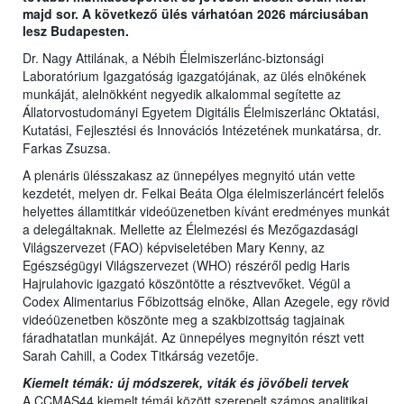
majd sor. A következő ülés várhatóan 2026 márciusában
lesz Budapesten.
Dr. Nagy Attilának, a Nébih Élelmiszerlánc-biztonsági
Laboratórium Igazgatóság igazgatójának, az ülés elnökének
munkáját, alelnökként negyedik alkalommal segítette az
Állatorvostudományi Egyetem Digitális Élelmiszerlánc Oktatási,
Kutatási, Fejlesztési és Innovációs Intézetének munkatársa, dr.
Farkas Zsuzsa.
A plenáris ülésszakasz az ünnepélyes megnyitó után vette
kezdetét, melyen dr. Felkai Beáta Olga élelmiszerláncért felelős
helyettes államtitkár videóüzenetben kívánt eredményes munkát
a delegáltaknak. Mellette az Élelmezési és Mezőgazdasági
Világszervezet (FAO) képviseletében Mary Kenny, az
Egészségügyi Világszervezet (WHO) részéről pedig Haris
Hajrulahovic igazgató köszöntötte a résztvevőket. Végül a
Codex Alimentarius Főbizottság elnöke, Allan Azegele, egy rövid
videóüzenetben köszönte meg a szakbizottság tagjainak
fáradhatatlan munkáját. Az ünnepélyes megnyitón részt vett
Sarah Cahill, a Codex Titkárság vezetője.
Kiemelt témák: új módszerek, viták és jövőbeli tervek
A CCMAS44 kiemelt témái között szerepelt számos analitikai