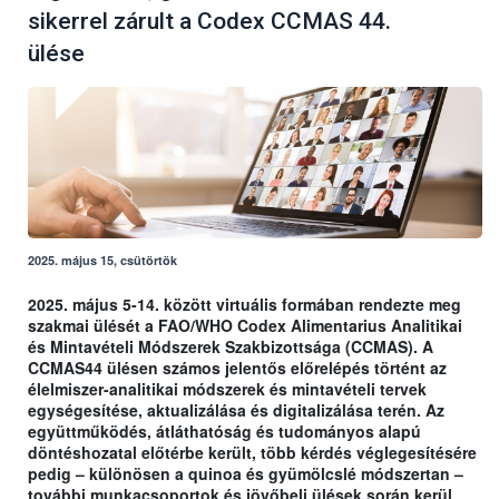
sikerrel zárult a Codex CCMAS 44.
ülése
2025. május 15, csütörtök
2025. május 5-14. között virtuális formában rendezte meg
szakmai ülését a FAO/WHO Codex Alimentarius Analitikai
és Mintavételi Módszerek Szakbizottsága (CCMAS). A
CCMAS44 ülésen számos jelentős előrelépés történt az
élelmiszer-analitikai módszerek és mintavételi tervek
egységesítése, aktualizálása és digitalizálása terén. Az
együttműködés, átláthatóság és tudományos alapú
döntéshozatal előtérbe került, több kérdés véglegesítésére
pedig – különösen a quinoa és gyümölcslé módszertan –
további munkacsoportok és jövőbeli ülések során kerül