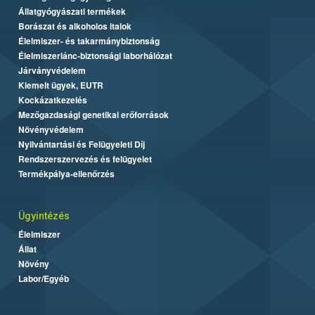
Állatgyógyászati termékek
Borászat és alkoholos italok
Élelmiszer- és takarmánybiztonság
Élelmiszerlánc-biztonsági laborhálózat
Járványvédelem
Kiemelt ügyek, EUTR
Kockázatkezelés
Mezőgazdasági genetikai erőforrások
Növényvédelem
Nyilvántartási és Felügyeleti Díj
Rendszerszervezés és felügyelet
Termékpálya-ellenőrzés
Ügyintézés
Élelmiszer
Állat
Növény
Labor/Egyéb