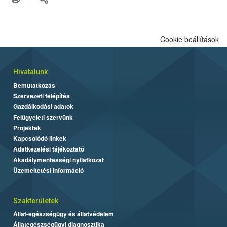
felhasználók számára is elérhető és ökológiai termesztésben is
engedélyezett.
Cookie beállítások
Hivatalunk
Bemutatkozás
Szervezeti felépítés
Gazdálkodási adatok
Felügyeleti szervünk
Projektek
Kapcsolódó linkek
Adatkezelési tájékoztató
Akadálymentességi nyilatkozat
Üzemeltetési információ
Szakterületek
Állat-egészségügy és állatvédelem
Állategészségügyi diagnosztika