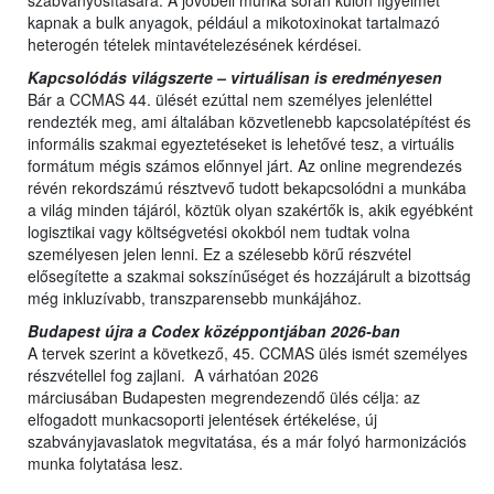
szabványosítására. A jövőbeli munka során külön figyelmet
kapnak a bulk anyagok, például a mikotoxinokat tartalmazó
heterogén tételek mintavételezésének kérdései.
Kapcsolódás világszerte – virtuálisan is eredményesen
Bár a CCMAS 44. ülését ezúttal nem személyes jelenléttel
rendezték meg, ami általában közvetlenebb kapcsolatépítést és
informális szakmai egyeztetéseket is lehetővé tesz, a virtuális
formátum mégis számos előnnyel járt. Az online megrendezés
révén rekordszámú résztvevő tudott bekapcsolódni a munkába
a világ minden tájáról, köztük olyan szakértők is, akik egyébként
logisztikai vagy költségvetési okokból nem tudtak volna
személyesen jelen lenni. Ez a szélesebb körű részvétel
elősegítette a szakmai sokszínűséget és hozzájárult a bizottság
még inkluzívabb, transzparensebb munkájához.
Budapest újra a Codex középpontjában 2026-ban
A tervek szerint a következő, 45. CCMAS ülés ismét személyes
részvétellel fog zajlani. A várhatóan 2026
márciusában Budapesten megrendezendő ülés célja: az
elfogadott munkacsoporti jelentések értékelése, új
szabványjavaslatok megvitatása, és a már folyó harmonizációs
munka folytatása lesz.