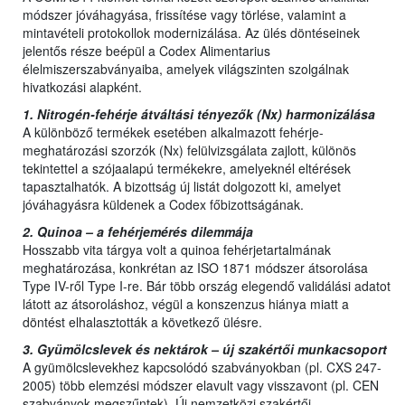
módszer jóváhagyása, frissítése vagy törlése, valamint a
mintavételi protokollok modernizálása. Az ülés döntéseinek
jelentős része beépül a Codex Alimentarius
élelmiszerszabványaiba, amelyek világszinten szolgálnak
hivatkozási alapként.
1. Nitrogén-fehérje átváltási tényezők (Nx) harmonizálása
A különböző termékek esetében alkalmazott fehérje-
meghatározási szorzók (Nx) felülvizsgálata zajlott, különös
tekintettel a szójaalapú termékekre, amelyeknél eltérések
tapasztalhatók. A bizottság új listát dolgozott ki, amelyet
jóváhagyásra küldenek a Codex főbizottságának.
2. Quinoa – a fehérjemérés dilemmája
Hosszabb vita tárgya volt a quinoa fehérjetartalmának
meghatározása, konkrétan az ISO 1871 módszer átsorolása
Type IV-ről Type I-re. Bár több ország elegendő validálási adatot
látott az átsoroláshoz, végül a konszenzus hiánya miatt a
döntést elhalasztották a következő ülésre.
3. Gyümölcslevek és nektárok – új szakértői munkacsoport
A gyümölcslevekhez kapcsolódó szabványokban (pl. CXS 247-
2005) több elemzési módszer elavult vagy visszavont (pl. CEN
szabványok megszűntek). Új nemzetközi szakértői