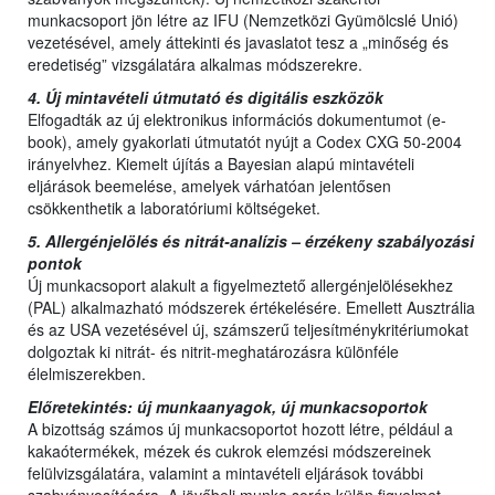
munkacsoport jön létre az IFU (Nemzetközi Gyümölcslé Unió)
vezetésével, amely áttekinti és javaslatot tesz a „minőség és
eredetiség” vizsgálatára alkalmas módszerekre.
4. Új mintavételi útmutató és digitális eszközök
Elfogadták az új elektronikus információs dokumentumot (e-
book), amely gyakorlati útmutatót nyújt a Codex CXG 50-2004
irányelvhez. Kiemelt újítás a Bayesian alapú mintavételi
eljárások beemelése, amelyek várhatóan jelentősen
csökkenthetik a laboratóriumi költségeket.
5. Allergénjelölés és nitrát-analízis – érzékeny szabályozási
pontok
Új munkacsoport alakult a figyelmeztető allergénjelölésekhez
(PAL) alkalmazható módszerek értékelésére. Emellett Ausztrália
és az USA vezetésével új, számszerű teljesítménykritériumokat
dolgoztak ki nitrát- és nitrit-meghatározásra különféle
élelmiszerekben.
Előretekintés: új munkaanyagok, új munkacsoportok
A bizottság számos új munkacsoportot hozott létre, például a
kakaótermékek, mézek és cukrok elemzési módszereinek
felülvizsgálatára, valamint a mintavételi eljárások további