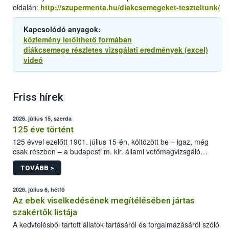
oldalán:
http://szupermenta.hu/diakcsemegeket-teszteltunk/
Kapcsolódó anyagok:
közlemény letölthető formában
diákcsemege részletes vizsgálati eredmények (excel)
videó
Friss hírek
2026. július 15, szerda
125 éve történt
125 évvel ezelőtt 1901. július 15-én, költözött be – igaz, még
csak részben – a budapesti m. kir. állami vetőmagvizsgáló
állomás a Kis Rókus utca 15. szám alatti, Czigler Győző által
TOVÁBB >
tervezett új épületébe.
2026. július 6, hétfő
Az ebek viselkedésének megítélésében jártas
szakértők listája
A kedvtelésből tartott állatok tartásáról és forgalmazásáról szóló