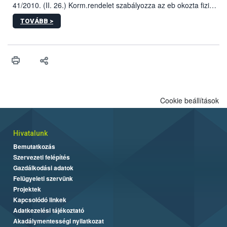
41/2010. (II. 26.) Korm.rendelet szabályozza az eb okozta fizikai
sérülés, illetve ennek veszélye keletkezésekor felmerülő
TOVÁBB >
hatósági feladatokat, valamint a veszélyes eb tartását és annak
engedélyezését. Ezen eljárások során szükség esetén be kell
vonni az ebek viselkedésének megítélésében jártas szakértőt.
Cookie beállítások
Hivatalunk
Bemutatkozás
Szervezeti felépítés
Gazdálkodási adatok
Felügyeleti szervünk
Projektek
Kapcsolódó linkek
Adatkezelési tájékoztató
Akadálymentességi nyilatkozat