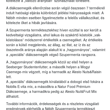
kötelezte a „változó arányban” szóhasználat törlésére.
A diákcsemegék ellenőrzése során végül összesen 7 terméknél
indult hatósági eljárás különböző jelölési hiányosságok miatt. A
Nébih minden esetben figyelmeztette a felelős vállalkozókat, és
kötelezte őket a hibák javítására.
A Szupermenta terméktesztekhez híven ezúttal is sor került a
kedveltségi vizsgálatra, ahol laikus és szakértő kóstolók „vak-
kóstolásos” módszerrel értékelték a csemegéket. Az értékelés
során a külső megjelenés, az állag, az illat, az íz és az
összetevők aránya alapján alakult ki a „hagyományos”, valamint
a „speciális” diákcsemegék végső Szupermenta rangsora.
A „hagyományos” diákcsemegék közül az első helyen a
Seeberger Studentenfutter, a második helyen a Mogyi
Csemege-mix végzett, míg a harmadik az Alesto Nuts&Raisin
lett.
A „speciális” diákcsemegék kínálatából a dobogó első fokára a
Nobilis E-vita mix, a másodikra a Natur Food Prémium
Diákcsemege, a harmadikra pedig az Alesto Nut&Fruit Mix
állhatott.
További információk, érdekességek és a részletes vizsgálati
eredmények elérhetők a Nébih Szupermenta termékteszt