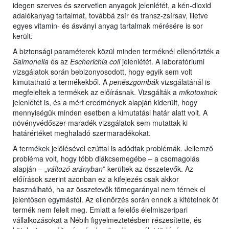
idegen szerves és szervetlen anyagok jelenlétét, a kén-dioxid
adalékanyag tartalmat, továbbá zsír és transz-zsírsav, illetve
egyes vitamin- és ásványi anyag tartalmak mérésére is sor
került.
A biztonsági paraméterek közül minden terméknél ellenőrizték a
Salmonella
és az
Escherichia coli
jelenlétét. A laboratóriumi
vizsgálatok során bebizonyosodott, hogy egyik sem volt
kimutatható a termékekből. A
penészgombák
vizsgálatánál is
megfeleltek a termékek az előírásnak. Vizsgálták a
mikotoxinok
jelenlétét is, és a mért eredmények alapján kiderült, hogy
mennyiségük minden esetben a kimutatási határ alatt volt. A
növényvédőszer-maradék vizsgálatok sem mutattak ki
határértéket meghaladó szermaradékokat.
A termékek jelölésével ezúttal is adódtak problémák. Jellemző
probléma volt, hogy több diákcsemegébe – a csomagolás
alapján – „
változó arányban
” kerültek az összetevők. Az
előírások szerint azonban ez a kifejezés csak akkor
használható, ha az összetevők tömegarányai nem térnek el
jelentősen egymástól. Az ellenőrzés során ennek a kitételnek öt
termék nem felelt meg. Emiatt a felelős élelmiszeripari
vállalkozásokat a Nébih figyelmeztetésben részesítette, és