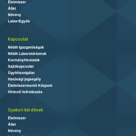
Élelmiszer
Állat
Növény
Labor/Egyéb
Kapcsolat
Nébih Igazgatóságok
Nébih Laboratóriumok
Kormányhivatalok
Sajtókapcsolat
Ügyfélszolgálat
Hatósági jogsegély
Élelmiszermentő Központ
Hírlevél feliratkozás
Gyakori kérdések
Élelmiszer
Állat
Növény