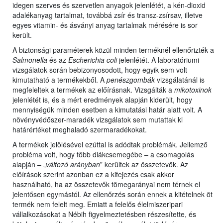
idegen szerves és szervetlen anyagok jelenlétét, a kén-dioxid
adalékanyag tartalmat, továbbá zsír és transz-zsírsav, illetve
egyes vitamin- és ásványi anyag tartalmak mérésére is sor
került.
A biztonsági paraméterek közül minden terméknél ellenőrizték a
Salmonella
és az
Escherichia coli
jelenlétét. A laboratóriumi
vizsgálatok során bebizonyosodott, hogy egyik sem volt
kimutatható a termékekből. A
penészgombák
vizsgálatánál is
megfeleltek a termékek az előírásnak. Vizsgálták a
mikotoxinok
jelenlétét is, és a mért eredmények alapján kiderült, hogy
mennyiségük minden esetben a kimutatási határ alatt volt. A
növényvédőszer-maradék vizsgálatok sem mutattak ki
határértéket meghaladó szermaradékokat.
A termékek jelölésével ezúttal is adódtak problémák. Jellemző
probléma volt, hogy több diákcsemegébe – a csomagolás
alapján – „
változó arányban
” kerültek az összetevők. Az
előírások szerint azonban ez a kifejezés csak akkor
használható, ha az összetevők tömegarányai nem térnek el
jelentősen egymástól. Az ellenőrzés során ennek a kitételnek öt
termék nem felelt meg. Emiatt a felelős élelmiszeripari
vállalkozásokat a Nébih figyelmeztetésben részesítette, és