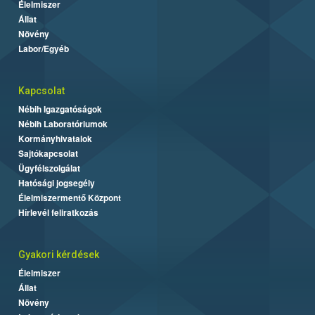
Élelmiszer
Állat
Növény
Labor/Egyéb
Kapcsolat
Nébih Igazgatóságok
Nébih Laboratóriumok
Kormányhivatalok
Sajtókapcsolat
Ügyfélszolgálat
Hatósági jogsegély
Élelmiszermentő Központ
Hírlevél feliratkozás
Gyakori kérdések
Élelmiszer
Állat
Növény