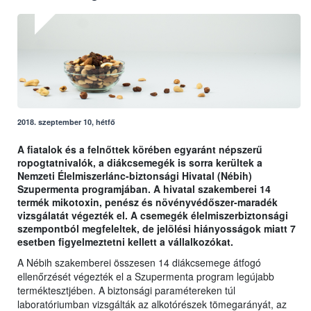
2018. szeptember 10, hétfő
A fiatalok és a felnőttek körében egyaránt népszerű
ropogtatnivalók, a diákcsemegék is sorra kerültek a
Nemzeti Élelmiszerlánc-biztonsági Hivatal (Nébih)
Szupermenta programjában. A hivatal szakemberei 14
termék mikotoxin, penész és növényvédőszer-maradék
vizsgálatát végezték el. A csemegék élelmiszerbiztonsági
szempontból megfeleltek, de jelölési hiányosságok miatt 7
esetben figyelmeztetni kellett a vállalkozókat.
A Nébih szakemberei összesen 14 diákcsemege átfogó
ellenőrzését végezték el a Szupermenta program legújabb
terméktesztjében. A biztonsági paramétereken túl
laboratóriumban vizsgálták az alkotórészek tömegarányát, az