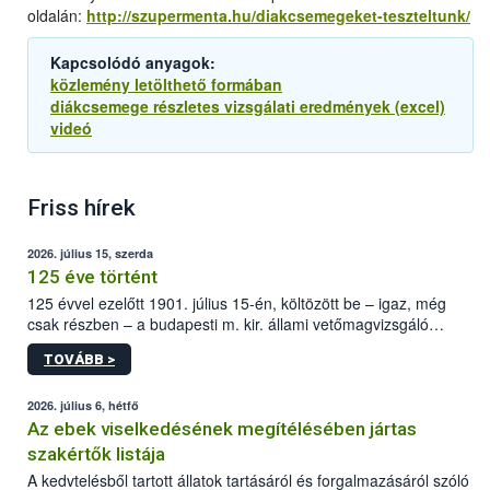
oldalán:
http://szupermenta.hu/diakcsemegeket-teszteltunk/
Kapcsolódó anyagok:
közlemény letölthető formában
diákcsemege részletes vizsgálati eredmények (excel)
videó
Friss hírek
2026. július 15, szerda
125 éve történt
125 évvel ezelőtt 1901. július 15-én, költözött be – igaz, még
csak részben – a budapesti m. kir. állami vetőmagvizsgáló
állomás a Kis Rókus utca 15. szám alatti, Czigler Győző által
TOVÁBB >
tervezett új épületébe.
2026. július 6, hétfő
Az ebek viselkedésének megítélésében jártas
szakértők listája
A kedvtelésből tartott állatok tartásáról és forgalmazásáról szóló