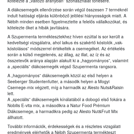
kötelezte a „változó arányban” szóhasználat törlésére.
A diákcsemegék ellenőrzése során végül összesen 7 terméknél
indult hatósági eljárás különböző jelölési hiányosságok miatt. A
Nébih minden esetben figyelmeztette a felelős vállalkozókat, és
kötelezte őket a hibák javítására.
A Szupermenta terméktesztekhez híven ezúttal is sor került a
kedveltségi vizsgálatra, ahol laikus és szakértő kóstolók „vak-
kóstolásos” módszerrel értékelték a csemegéket. Az értékelés
során a külső megjelenés, az állag, az illat, az íz és az
összetevők aránya alapján alakult ki a „hagyományos”, valamint
a „speciális” diákcsemegék végső Szupermenta rangsora.
A „hagyományos” diákcsemegék közül az első helyen a
Seeberger Studentenfutter, a második helyen a Mogyi
Csemege-mix végzett, míg a harmadik az Alesto Nuts&Raisin
lett.
A „speciális” diákcsemegék kínálatából a dobogó első fokára a
Nobilis E-vita mix, a másodikra a Natur Food Prémium
Diákcsemege, a harmadikra pedig az Alesto Nut&Fruit Mix
állhatott.
További információk, érdekességek és a részletes vizsgálati
eredmények elérhetők a Nébih Szupermenta termékteszt