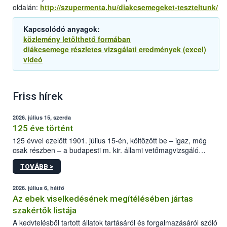
oldalán:
http://szupermenta.hu/diakcsemegeket-teszteltunk/
Kapcsolódó anyagok:
közlemény letölthető formában
diákcsemege részletes vizsgálati eredmények (excel)
videó
Friss hírek
2026. július 15, szerda
125 éve történt
125 évvel ezelőtt 1901. július 15-én, költözött be – igaz, még
csak részben – a budapesti m. kir. állami vetőmagvizsgáló
állomás a Kis Rókus utca 15. szám alatti, Czigler Győző által
TOVÁBB >
tervezett új épületébe.
2026. július 6, hétfő
Az ebek viselkedésének megítélésében jártas
szakértők listája
A kedvtelésből tartott állatok tartásáról és forgalmazásáról szóló