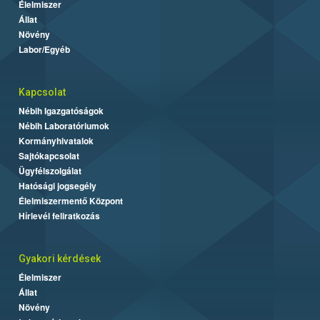
Élelmiszer
Állat
Növény
Labor/Egyéb
Kapcsolat
Nébih Igazgatóságok
Nébih Laboratóriumok
Kormányhivatalok
Sajtókapcsolat
Ügyfélszolgálat
Hatósági jogsegély
Élelmiszermentő Központ
Hírlevél feliratkozás
Gyakori kérdések
Élelmiszer
Állat
Növény