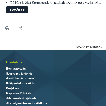
41/2010. (II. 26.) Korm.rendelet szabályozza az eb okozta fizikai
sérülés, illetve ennek veszélye keletkezésekor felmerülő
TOVÁBB >
hatósági feladatokat, valamint a veszélyes eb tartását és annak
engedélyezését. Ezen eljárások során szükség esetén be kell
vonni az ebek viselkedésének megítélésében jártas szakértőt.
Cookie beállítások
Hivatalunk
Bemutatkozás
Szervezeti felépítés
Gazdálkodási adatok
Felügyeleti szervünk
Projektek
Kapcsolódó linkek
Adatkezelési tájékoztató
Akadálymentességi nyilatkozat