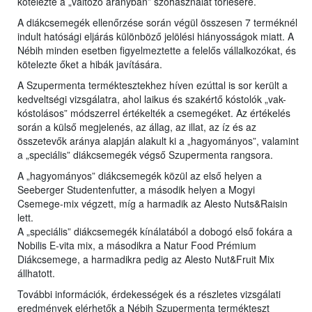
kötelezte a „változó arányban” szóhasználat törlésére.
A diákcsemegék ellenőrzése során végül összesen 7 terméknél
indult hatósági eljárás különböző jelölési hiányosságok miatt. A
Nébih minden esetben figyelmeztette a felelős vállalkozókat, és
kötelezte őket a hibák javítására.
A Szupermenta terméktesztekhez híven ezúttal is sor került a
kedveltségi vizsgálatra, ahol laikus és szakértő kóstolók „vak-
kóstolásos” módszerrel értékelték a csemegéket. Az értékelés
során a külső megjelenés, az állag, az illat, az íz és az
összetevők aránya alapján alakult ki a „hagyományos”, valamint
a „speciális” diákcsemegék végső Szupermenta rangsora.
A „hagyományos” diákcsemegék közül az első helyen a
Seeberger Studentenfutter, a második helyen a Mogyi
Csemege-mix végzett, míg a harmadik az Alesto Nuts&Raisin
lett.
A „speciális” diákcsemegék kínálatából a dobogó első fokára a
Nobilis E-vita mix, a másodikra a Natur Food Prémium
Diákcsemege, a harmadikra pedig az Alesto Nut&Fruit Mix
állhatott.
További információk, érdekességek és a részletes vizsgálati
eredmények elérhetők a Nébih Szupermenta termékteszt