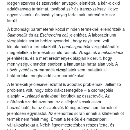
idegen szerves és szervetlen anyagok jelenlétét, a kén-dioxid
adalékanyag tartalmat, továbbá zsír és transz-zsírsav, illetve
egyes vitamin- és ásványi anyag tartalmak mérésére is sor
került.
A biztonsági paraméterek közül minden terméknél ellenőrizték a
Salmonella
és az
Escherichia coli
jelenlétét. A laboratóriumi
vizsgálatok során bebizonyosodott, hogy egyik sem volt
kimutatható a termékekből. A
penészgombák
vizsgálatánál is
megfeleltek a termékek az előírásnak. Vizsgálták a
mikotoxinok
jelenlétét is, és a mért eredmények alapján kiderült, hogy
mennyiségük minden esetben a kimutatási határ alatt volt. A
növényvédőszer-maradék vizsgálatok sem mutattak ki
határértéket meghaladó szermaradékokat.
A termékek jelölésével ezúttal is adódtak problémák. Jellemző
probléma volt, hogy több diákcsemegébe – a csomagolás
alapján – „
változó arányban
” kerültek az összetevők. Az
előírások szerint azonban ez a kifejezés csak akkor
használható, ha az összetevők tömegarányai nem térnek el
jelentősen egymástól. Az ellenőrzés során ennek a kitételnek öt
termék nem felelt meg. Emiatt a felelős élelmiszeripari
vállalkozásokat a Nébih figyelmeztetésben részesítette, és