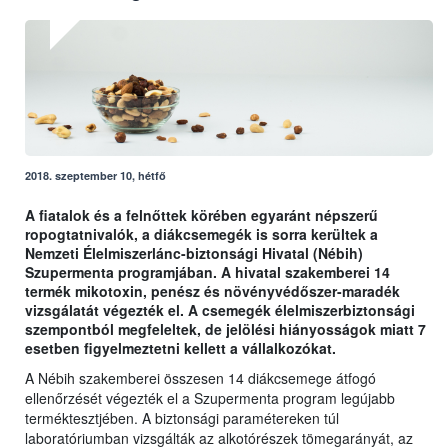
2018. szeptember 10, hétfő
A fiatalok és a felnőttek körében egyaránt népszerű
ropogtatnivalók, a diákcsemegék is sorra kerültek a
Nemzeti Élelmiszerlánc-biztonsági Hivatal (Nébih)
Szupermenta programjában. A hivatal szakemberei 14
termék mikotoxin, penész és növényvédőszer-maradék
vizsgálatát végezték el. A csemegék élelmiszerbiztonsági
szempontból megfeleltek, de jelölési hiányosságok miatt 7
esetben figyelmeztetni kellett a vállalkozókat.
A Nébih szakemberei összesen 14 diákcsemege átfogó
ellenőrzését végezték el a Szupermenta program legújabb
terméktesztjében. A biztonsági paramétereken túl
laboratóriumban vizsgálták az alkotórészek tömegarányát, az