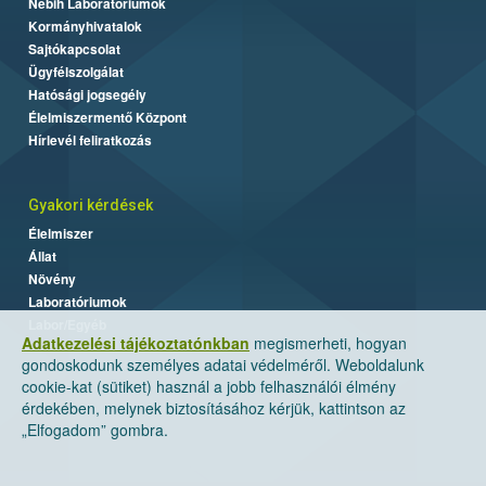
Nébih Laboratóriumok
Kormányhivatalok
Sajtókapcsolat
Ügyfélszolgálat
Hatósági jogsegély
Élelmiszermentő Központ
Hírlevél feliratkozás
Gyakori kérdések
Élelmiszer
Állat
Növény
Laboratóriumok
Labor/Egyéb
Adatkezelési tájékoztatónkban
megismerheti, hogyan
gondoskodunk személyes adatai védelméről. Weboldalunk
cookie-kat (sütiket) használ a jobb felhasználói élmény
érdekében, melynek biztosításához kérjük, kattintson az
„Elfogadom” gombra.