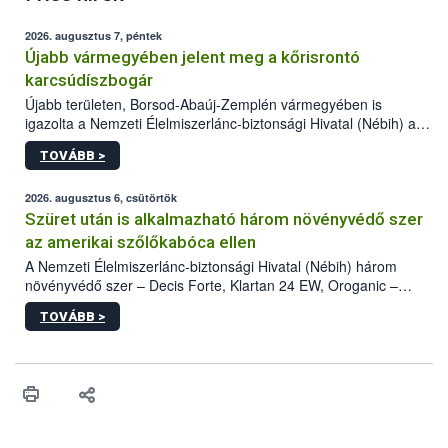
2026. augusztus 7, péntek
Újabb vármegyében jelent meg a kőrisrontó
karcsúdíszbogár
Újabb területen, Borsod-Abaúj-Zemplén vármegyében is
igazolta a Nemzeti Élelmiszerlánc-biztonsági Hivatal (Nébih) a
kőrisrontó karcsúdíszbogár (Agrilus planipennis) jelenlétét. A
TOVÁBB >
kártevőt nem csak színcsapdában találták meg, de már fertőzött
fában is azonosították. A növényvédelmi szakemberek folytatják
az intenzív felderítést, emellett az intézkedéseket a szlovák
2026. augusztus 6, csütörtök
hatósággal is összehangolják a terjedés megállítása érdekében.
Szüret után is alkalmazható három növényvédő szer
az amerikai szőlőkabóca ellen
A Nemzeti Élelmiszerlánc-biztonsági Hivatal (Nébih) három
növényvédő szer – Decis Forte, Klartan 24 EW, Oroganic –
engedélyokiratát módosította, így azok a szüretet követően,
TOVÁBB >
egészen a vesszőérettség (BBCH 91) stádiumáig
felhasználhatóak a szőlőben. A kiterjesztések célja, hogy a korai
érésű szőlőkben is legyen lehetőség a károsító elleni további
védekezésre. Az Oroganic készítmény kis kiszerelésben kiskerti
felhasználók számára is elérhető és ökológiai termesztésben is
engedélyezett.