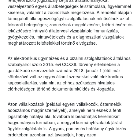
rendjéről szóló jogszabály célja az állatállományokat
veszélyeztető egyes állatbetegségek felszámolása, figyelemmel
kísérése, valamint a zoonózisok megelőzése. A rendelet alapján
támogatott állategészségügyi szolgáltatásnak minősülnek az ott
felsorolt betegségek; zoonózisok megelőzésére, felderítésére és
leküzdésére irányuló állatorvosi vizsgálatok; immunizálás,
gyógykezelés, mintavételezés és a diagnosztikai vizsgálatok
meghatározott feltételekkel történő elvégzése.
Az elektronikus ügyintézés és a bizalmi szolgáltatások általános
szabályairól szóló 2015. évi CCXXII. törvény értelmében a
gazdálkodó szervezetek számára 2018. január 1-jétől már
kötelezővé vált az egyes állami szervekkel való elektronikus
kapcsolattartás, valamint az ehhez szükséges hivatalos
elérhetőségen történő dokumentumküldés és -fogadás.
Azon vállalkozások (például egyéni vállalkozók, őstermelők,
adószámos magánszemélyek), amelyek nem esnek a fenti
jogszabály hatálya alá, továbbra is beadhatják kérelmüket
hagyományos formában, a megyei kormányhivatalok járási
ügyfélszolgálatain is. A gyors, pontos és hatékony ügyintézés
érdekében azonban azt javasoljuk, hogy ezen