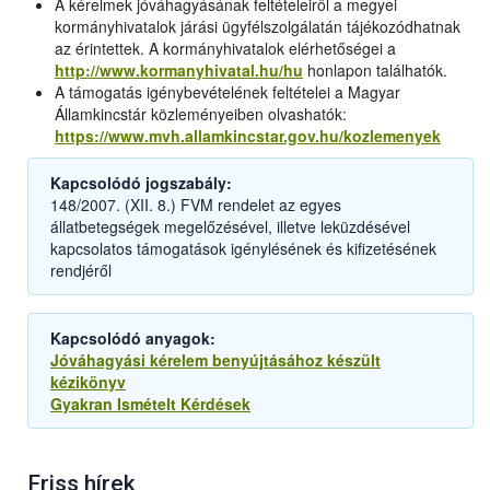
A kérelmek jóváhagyásának feltételeiről a megyei
kormányhivatalok járási ügyfélszolgálatán tájékozódhatnak
az érintettek. A kormányhivatalok elérhetőségei a
http://www.kormanyhivatal.hu/hu
honlapon találhatók.
A támogatás igénybevételének feltételei a Magyar
Államkincstár közleményeiben olvashatók:
https://www.mvh.allamkincstar.gov.hu/kozlemenyek
Kapcsolódó jogszabály:
148/2007. (XII. 8.) FVM rendelet az egyes
állatbetegségek megelőzésével, illetve leküzdésével
kapcsolatos támogatások igénylésének és kifizetésének
rendjéről
Kapcsolódó anyagok:
Jóváhagyási kérelem benyújtásához készült
kézikönyv
Gyakran Ismételt Kérdések
Friss hírek