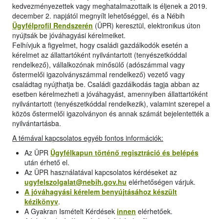
kedvezményezettek vagy meghatalmazottaik is éljenek a 2019.
december 2. napjától megnyílt lehetőséggel, és a Nébih
Ügyfélprofil Rendszerén
(ÜPR) keresztül, elektronikus úton
nyújtsák be jóváhagyási kérelmeiket.
Felhívjuk a figyelmet, hogy családi gazdálkodók esetén a
kérelmet az állattartóként nyilvántartott (tenyészetkóddal
rendelkező), vállalkozónak minősülő (adószámmal vagy
őstermelői igazolványszámmal rendelkező) vezető vagy
családtag nyújthatja be. Családi gazdálkodás tagja abban az
esetben kérelmezheti a jóváhagyást, amennyiben állattartóként
nyilvántartott (tenyészetkóddal rendelkezik), valamint szerepel a
közös őstermelői igazolványon és annak számát bejelentették a
nyilvántartásba.
A témával kapcsolatos egyéb fontos információk:
Az ÜPR
Ügyfélkapun történő regisztráció és belépés
után érhető el.
Az ÜPR használatával kapcsolatos kérdéseket az
ugyfelszolgalat@nebih.gov.hu
elérhetőségen várjuk.
A jóváhagyási kérelem benyújtásához készült
kézikönyv
.
A Gyakran Ismételt Kérdések
innen
elérhetőek.