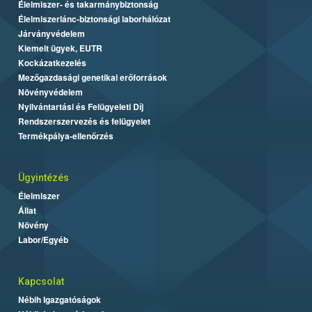
Élelmiszer- és takarmánybiztonság
Élelmiszerlánc-biztonsági laborhálózat
Járványvédelem
Kiemelt ügyek, EUTR
Kockázatkezelés
Mezőgazdasági genetikai erőforrások
Növényvédelem
Nyilvántartási és Felügyeleti Díj
Rendszerszervezés és felügyelet
Termékpálya-ellenőrzés
Ügyintézés
Élelmiszer
Állat
Növény
Labor/Egyéb
Kapcsolat
Nébih Igazgatóságok