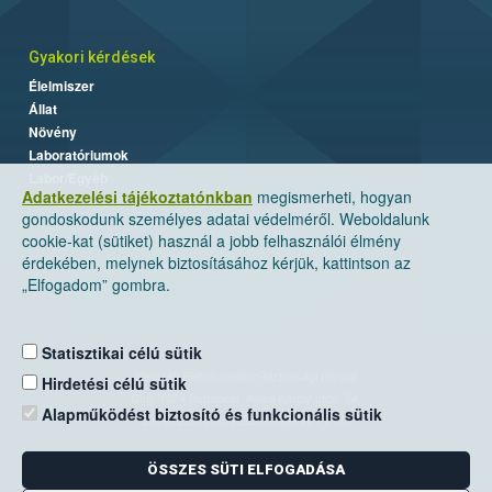
Gyakori kérdések
Élelmiszer
Állat
Növény
Laboratóriumok
Labor/Egyéb
Adatkezelési tájékoztatónkban
megismerheti, hogyan
gondoskodunk személyes adatai védelméről. Weboldalunk
cookie-kat (sütiket) használ a jobb felhasználói élmény
érdekében, melynek biztosításához kérjük, kattintson az
„Elfogadom” gombra.
Statisztikai célú sütik
Nemzeti Élelmiszerlánc-biztonsági Hivatal
Hirdetési célú sütik
Cím: 1024 Budapest, Keleti Károly utca. 24.
Alapműködést biztosító és funkcionális sütik
Levelezési cím: 1525 Budapest. Pf. 30.
ÖSSZES SÜTI ELFOGADÁSA
E-mail:
ugyfelszolgalat@nebih.gov.hu