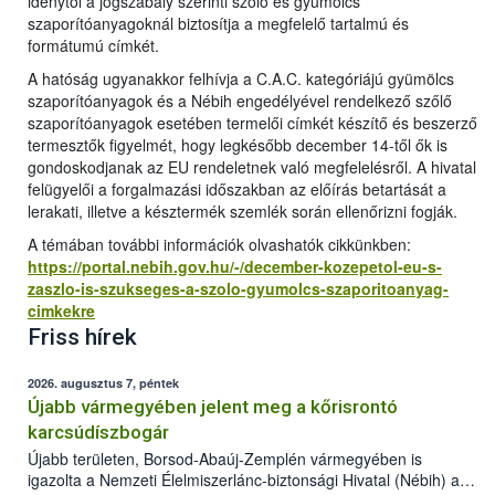
idénytől a jogszabály szerinti szőlő és gyümölcs
szaporítóanyagoknál biztosítja a megfelelő tartalmú és
formátumú címkét.
A hatóság ugyanakkor felhívja a C.A.C. kategóriájú gyümölcs
szaporítóanyagok és a Nébih engedélyével rendelkező szőlő
szaporítóanyagok esetében termelői címkét készítő és beszerző
termesztők figyelmét, hogy legkésőbb december 14-től ők is
gondoskodjanak az EU rendeletnek való megfelelésről. A hivatal
felügyelői a forgalmazási időszakban az előírás betartását a
lerakati, illetve a késztermék szemlék során ellenőrizni fogják.
A témában további információk olvashatók cikkünkben:
https://portal.nebih.gov.hu/-/december-kozepetol-eu-s-
zaszlo-is-szukseges-a-szolo-gyumolcs-szaporitoanyag-
cimkekre
Friss hírek
2026. augusztus 7, péntek
Újabb vármegyében jelent meg a kőrisrontó
karcsúdíszbogár
Újabb területen, Borsod-Abaúj-Zemplén vármegyében is
igazolta a Nemzeti Élelmiszerlánc-biztonsági Hivatal (Nébih) a