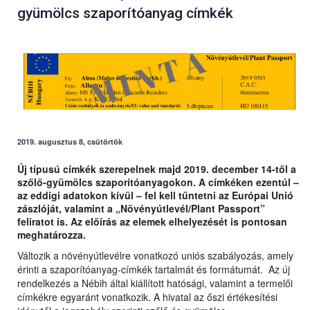
gyümölcs szaporítóanyag címkék
2019. augusztus 8, csütörtök
Új típusú címkék szerepelnek majd 2019. december 14-től a
szőlő-gyümölcs szaporítóanyagokon. A címkéken ezentúl –
az eddigi adatokon kívül – fel kell tűntetni az Európai Unió
zászlóját, valamint a „Növényútlevél/Plant Passport”
feliratot is. Az előírás az elemek elhelyezését is pontosan
meghatározza.
Változik a növényútlevélre vonatkozó uniós szabályozás, amely
érinti a szaporítóanyag-címkék tartalmát és formátumát. Az új
rendelkezés a Nébih által kiállított hatósági, valamint a termelői
címkékre egyaránt vonatkozik. A hivatal az őszi értékesítési