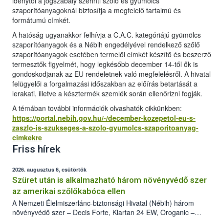
idénytől a jogszabály szerinti szőlő és gyümölcs
szaporítóanyagoknál biztosítja a megfelelő tartalmú és
formátumú címkét.
A hatóság ugyanakkor felhívja a C.A.C. kategóriájú gyümölcs
szaporítóanyagok és a Nébih engedélyével rendelkező szőlő
szaporítóanyagok esetében termelői címkét készítő és beszerző
termesztők figyelmét, hogy legkésőbb december 14-től ők is
gondoskodjanak az EU rendeletnek való megfelelésről. A hivatal
felügyelői a forgalmazási időszakban az előírás betartását a
lerakati, illetve a késztermék szemlék során ellenőrizni fogják.
A témában további információk olvashatók cikkünkben:
https://portal.nebih.gov.hu/-/december-kozepetol-eu-s-
zaszlo-is-szukseges-a-szolo-gyumolcs-szaporitoanyag-
cimkekre
Friss hírek
2026. augusztus 6, csütörtök
Szüret után is alkalmazható három növényvédő szer
az amerikai szőlőkabóca ellen
A Nemzeti Élelmiszerlánc-biztonsági Hivatal (Nébih) három
növényvédő szer – Decis Forte, Klartan 24 EW, Oroganic –