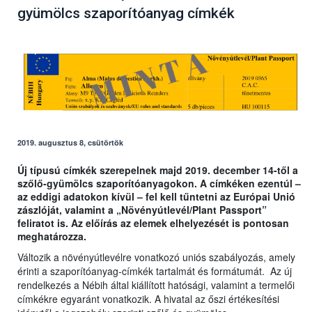
gyümölcs szaporítóanyag címkék
2019. augusztus 8, csütörtök
Új típusú címkék szerepelnek majd 2019. december 14-től a
szőlő-gyümölcs szaporítóanyagokon. A címkéken ezentúl –
az eddigi adatokon kívül – fel kell tűntetni az Európai Unió
zászlóját, valamint a „Növényútlevél/Plant Passport”
feliratot is. Az előírás az elemek elhelyezését is pontosan
meghatározza.
Változik a növényútlevélre vonatkozó uniós szabályozás, amely
érinti a szaporítóanyag-címkék tartalmát és formátumát. Az új
rendelkezés a Nébih által kiállított hatósági, valamint a termelői
címkékre egyaránt vonatkozik. A hivatal az őszi értékesítési