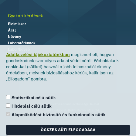
Gyakori kérdések
Élelmiszer
Állat
Növény
Laboratóriumok
Labor/Egyéb
Adatkezelési tájékoztatónkban
megismerheti, hogyan
gondoskodunk személyes adatai védelméről. Weboldalunk
cookie-kat (sütiket) használ a jobb felhasználói élmény
érdekében, melynek biztosításához kérjük, kattintson az
„Elfogadom” gombra.
Statisztikai célú sütik
Nemzeti Élelmiszerlánc-biztonsági Hivatal
Hirdetési célú sütik
Cím: 1024 Budapest, Keleti Károly utca. 24.
Alapműködést biztosító és funkcionális sütik
Levelezési cím: 1525 Budapest. Pf. 30.
ÖSSZES SÜTI ELFOGADÁSA
E-mail:
ugyfelszolgalat@nebih.gov.hu