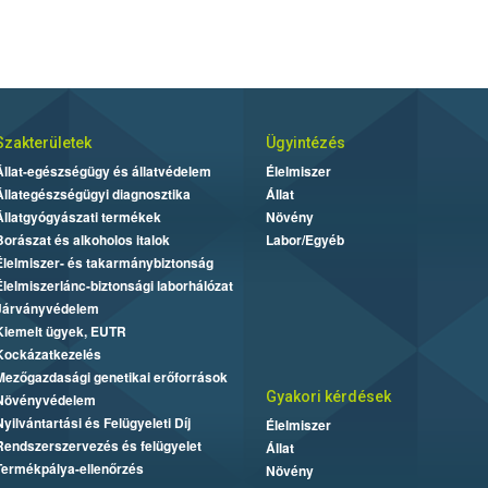
Szakterületek
Ügyintézés
Állat-egészségügy és állatvédelem
Élelmiszer
Állategészségügyi diagnosztika
Állat
Állatgyógyászati termékek
Növény
Borászat és alkoholos italok
Labor/Egyéb
Élelmiszer- és takarmánybiztonság
Élelmiszerlánc-biztonsági laborhálózat
Járványvédelem
Kiemelt ügyek, EUTR
Kockázatkezelés
Mezőgazdasági genetikai erőforrások
Gyakori kérdések
Növényvédelem
Nyilvántartási és Felügyeleti Díj
Élelmiszer
Rendszerszervezés és felügyelet
Állat
Termékpálya-ellenőrzés
Növény