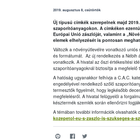
2019. augusztus 8, csütörtök
Új típusú címkék szerepelnek majd 2019
szaporítóanyagokon. A címkéken ezentúl –
Európai Unió zászlóját, valamint a „Növén
elemek elhelyezését is pontosan meghat
Változik a növényútlevélre vonatkozó uniós 
és formátumát. Az új rendelkezés a Nébih ált
vonatkozik. A hivatal az őszi értékesítési id
szaporítóanyagoknál biztosítja a megfelelő
A hatóság ugyanakkor felhívja a C.A.C. kat
engedélyével rendelkező szőlő szaporítóan
termesztők figyelmét, hogy legkésőbb dece
megfelelésről. A hivatal felügyelői a forgalm
késztermék szemlék során ellenőrizni fogják
A témában további információk olvashatók 
kozepetol-eu-s-zaszlo-is-szukseges-a-s