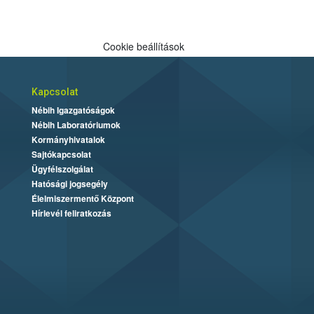
Cookie beállítások
Kapcsolat
Nébih Igazgatóságok
Nébih Laboratóriumok
Kormányhivatalok
Sajtókapcsolat
Ügyfélszolgálat
Hatósági jogsegély
Élelmiszermentő Központ
Hírlevél feliratkozás