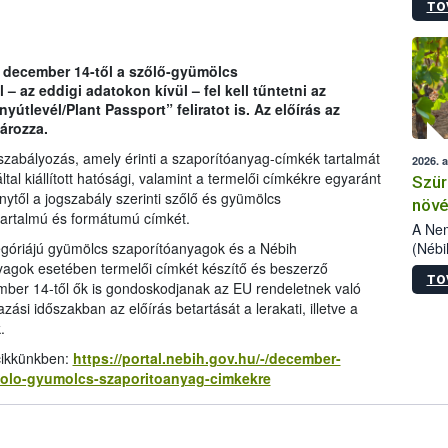
TO
kőris
jelen
talál
azono
. december 14-től a szőlő-gyümölcs
folyta
 az eddigi adatokon kívül – fel kell tűntetni az
intéz
yútlevél/Plant Passport” feliratot is. Az előírás az
össze
ározza.
érdek
szabályozás, amely érinti a szaporítóanyag-címkék tartalmát
2026. 
al kiállított hatósági, valamint a termelői címkékre egyaránt
Szür
énytől a jogszabály szerinti szőlő és gyümölcs
növé
 tartalmú és formátumú címkét.
szől
A Nem
(Nébi
egóriájú gyümölcs szaporítóanyagok és a Nébih
Klart
yagok esetében termelői címkét készítő és beszerző
TO
módos
mber 14-től ők is gondoskodjanak az EU rendeletnek való
egész
azási időszakban az előírás betartását a lerakati, illetve a
felha
.
célja
cikkünkben:
https://portal.nebih.gov.hu/-/december-
lehet
zolo-gyumolcs-szaporitoanyag-cimkekre
Az Or
felha
terme