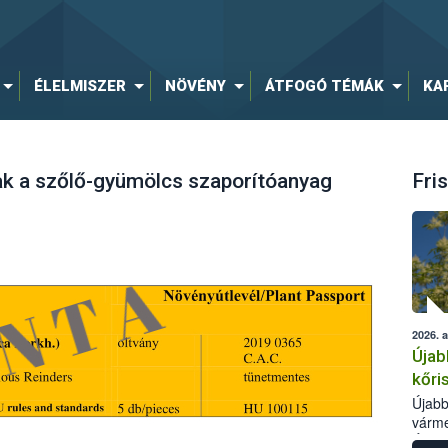
ÉLELMISZER
NÖVÉNY
ÁTFOGÓ TÉMÁK
KA
k a szőlő-gyümölcs szaporítóanyag
Fris
2026. 
Újab
kőri
Újabb
várme
Élelm